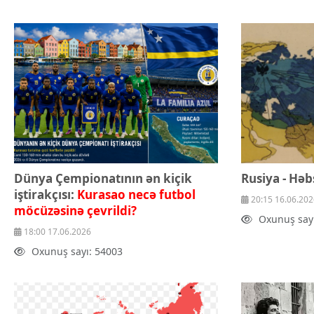
Texnologiya
Mətbuat-150
Əlaqə
Missiyamız
Dünya Çempionatının ən kiçik
Rusiya - Həb
iştirakçısı:
Kurasao necə futbol
20:15 16.06.202
möcüzəsinə çevrildi?
Oxunuş say
18:00 17.06.2026
Oxunuş sayı: 54003