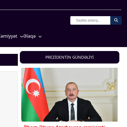
Cəmiyyət
Əlaqə
Crossmedia.az - 1 yaş
Missiyamız
Siyasət
PREZİDENTİN GÜNDƏLİYİ
Məhkəmə və hüquq
yasət
Ekologiya
Zəfər - 5
Gənclər və İdman
a və
Media və QHT
Hadisə
Sağlamlıq