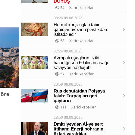
DÖYÜŞ
54
Xarici xəbərlər
08:26 09.08.2026
Hermit xərçəngləri təbii
qabıqlar əvəzinə plastikdən
istifadə edir
58
Xarici xəbərlər
07:24 09.08.2026
Avropalı uşaqların fiziki
hazırlığı son 60 ilin ən aşağı
səviyyəsinə düşüb
57
Xarici xəbərlər
23:59 08.08.2026
Rus deputatdan Polşaya
görə
tələb: Torpaqları geri
qaytarın
111
Xarici xəbərlər
23:50 08.08.2026
Dmitriyevdən Aİ-yə sərt
ittiham: Enerji böhranını
özləri yaratdılar