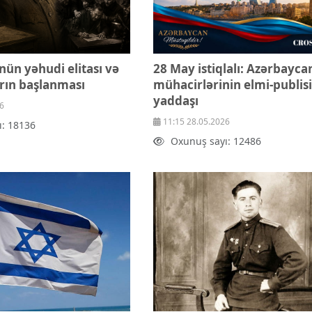
nün yəhudi elitası və
28 May istiqlalı: Azərbayca
arın başlanması
mühacirlərinin elmi-publisi
yaddaşı
6
11:15 28.05.2026
ı: 18136
Oxunuş sayı: 12486