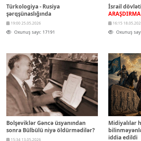
Türkologiya - Rusiya
İsrail dövlət
şərqşünaslığında
ARAŞDIRMA
19:00 25.05.2026
16:15 18.05.202
Oxunuş sayı: 17191
Oxunuş say
Bolşeviklər Gəncə üsyanından
Midiyalılar
sonra Bülbülü niyə öldürmədilər?
bilinməyənlə
iddia edildi
15:34 13.05.2026