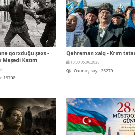
anə qorxduğu şəxs -
Qəhrəman xalq - Krım tatar
ı Məşədi Kazım
10:00 05.06.2026
6
Oxunuş sayı: 26279
ı: 13708