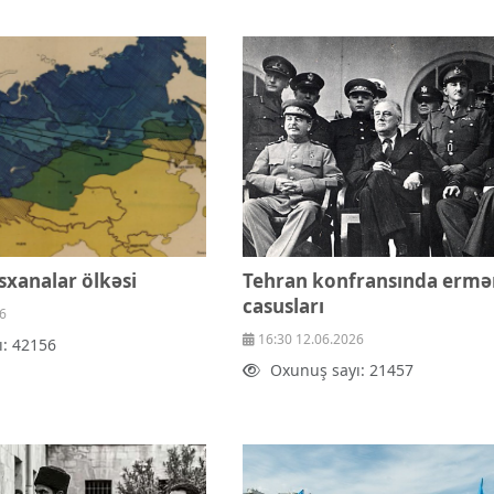
sxanalar ölkəsi
Tehran konfransında ermə
casusları
6
16:30 12.06.2026
ı: 42156
Oxunuş sayı: 21457