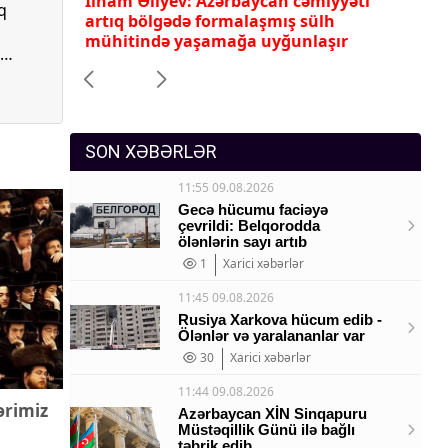
ləri 34
İlham Əliyev: Azərbaycan cəmiyyəti
İl
q
Sosium
arixində
artıq bölgədə formalaşmış sülh
te
mühitində yaşamağa uyğunlaşır
Mənəvi dəyərlər
l
Texnologiya
iz
a
Mətbuat-150
SON XƏBƏRLƏR
nə
11:55 09.08.2026
k
Gecə hücumu faciəyə
çevrildi: Belqorodda
ölənlərin sayı artıb
1
Xarici xəbərlər
11:45 09.08.2026
Rusiya Xarkova hücum edib -
Ölənlər və yaralananlar var
30
Xarici xəbərlər
11:44 09.08.2026
ərimiz
Azərbaycan XİN Sinqapuru
Müstəqillik Günü ilə bağlı
təbrik edib