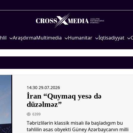
hlil
Araşdırma
Multimedia
Humanitar
İqtisadiyyat
iyasi
Foto
Elm və təhsil
İqtisadi xəbərlər
eosiyasi
Video
Mədəniyyət
Energetika
qtisadi
İnfoqrafika
Diaspor
Neft-qaz
osioloji
Podcast
Yüksəliş hekayəsi
Əmək və sosial si
14:30 29.07.2026
Mədəniyyətimizin Zəfəri
Kənd təsərrüfatı
İran “Quymaq yesə də
Zəfər Diasporu
Hərbi sənaye
düzəlməz”
Səhiyyə
Telekommunikasiy
nəqliyyat
6399
Ailə və uşaq
Təbrizlilərin klassik misalı ilə başladıgım bu
COP29
Turizm
təhlilin əsas obyekti Güney Azərbaycanın milli