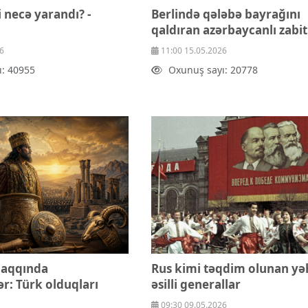
i necə yarandı? -
Berlində qələbə bayrağını
qaldıran azərbaycanlı zabit
6
11:00 15.05.2026
ı: 40955
Oxunuş sayı: 20778
 haqqında
Rus kimi təqdim olunan yə
r: Türk olduqları
əsilli generallar
09:30 09.05.2026