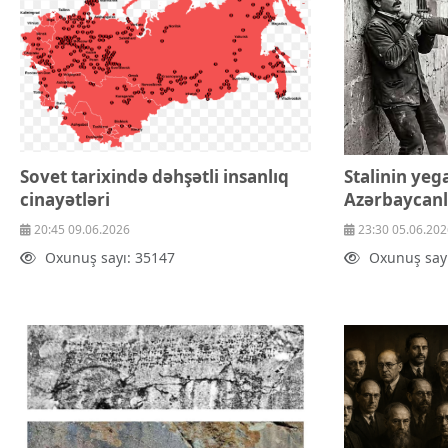
Sovet tarixində dəhşətli insanlıq
Stalinin yeg
cinayətləri
Azərbaycanl
20:45 09.06.2026
23:30 05.06.202
Oxunuş sayı: 35147
Oxunuş say