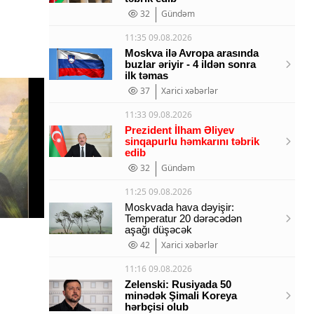
32
Gündəm
11:35 09.08.2026
Moskva ilə Avropa arasında
buzlar əriyir - 4 ildən sonra
ilk təmas
37
Xarici xəbərlər
11:33 09.08.2026
Prezident İlham Əliyev
sinqapurlu həmkarını təbrik
edib
32
Gündəm
11:25 09.08.2026
Moskvada hava dəyişir:
Temperatur 20 dərəcədən
aşağı düşəcək
42
Xarici xəbərlər
11:16 09.08.2026
Zelenski: Rusiyada 50
minədək Şimali Koreya
hərbçisi olub