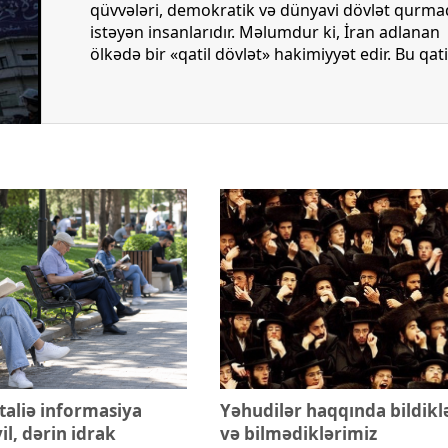
liyev sinqapurlu
Prezident: Azərbaycan-ABŞ əlaqə
qüvvələri, demokratik və dünyavi dövlət qurma
edib
illik diplomatik münasibətlər t
istəyən insanlarıdır. Məlumdur ki, İran adlanan
ən yüksək zirvədə qərarlaşıb
ölkədə bir «qatil dövlət» hakimiyyət edir. Bu qati
dövlət 1979-cu ildə başqa bir qatil dövləti əvəz
etdi. Son 47 ildir ki, insanlara təlqin olunur ki, “s
buna layiqsiniz” və bundan artığı ola bilməz. “Y
şah, ya da şeyx”. Şeyxçilər pəhləvilərin
cinayətindən, əxlaqsızlıgından danışaraq özləri
bəraət qazandırırlar, pəhləviçilər də molla
rejiminin qətilləri və repressiyalarını göstərərə
özlərini təmizə çıxarırlar. 90 milyon insan da
ölkədə qalıb məəttəl kimə inansın və nə etsin?
Yəni bu ölkədə doğurdan da sağlam və dünyəvi
qüvvələr yoxdur?
aliə informasiya
Yəhudilər haqqında bildikl
il, dərin idrak
və bilmədiklərimiz