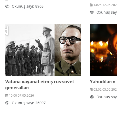
14:25 12.05.202
Oxunuş sayı: 8963
Oxunuş say
Vətənə xəyanət etmiş rus-sovet
Yəhudilərin
generalları
03:02 05.05.202
10:00 07.05.2026
Oxunuş say
Oxunuş sayı: 26097