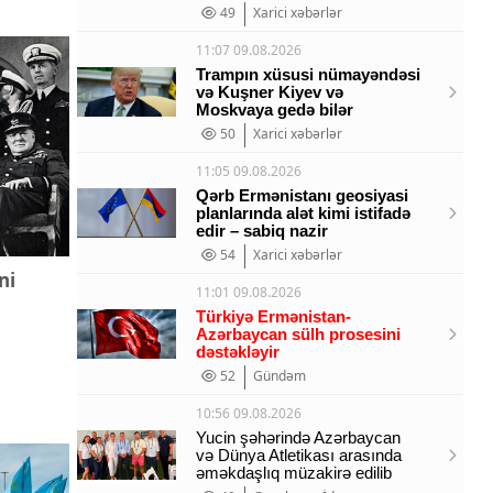
49
Xarici xəbərlər
11:07 09.08.2026
Trampın xüsusi nümayəndəsi
və Kuşner Kiyev və
Moskvaya gedə bilər
50
Xarici xəbərlər
11:05 09.08.2026
Qərb Ermənistanı geosiyasi
planlarında alət kimi istifadə
edir – sabiq nazir
54
Xarici xəbərlər
ni
11:01 09.08.2026
Türkiyə Ermənistan-
Azərbaycan sülh prosesini
dəstəkləyir
52
Gündəm
10:56 09.08.2026
Yucin şəhərində Azərbaycan
və Dünya Atletikası arasında
əməkdaşlıq müzakirə edilib