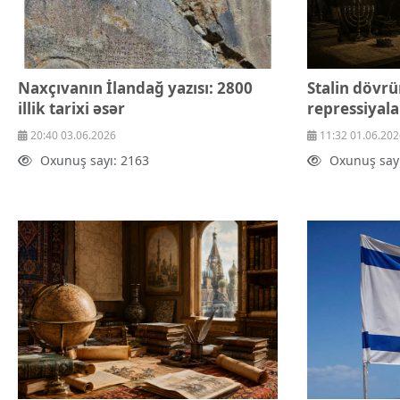
Naxçıvanın İlandağ yazısı: 2800
Stalin dövrü
illik tarixi əsər
repressiyal
20:40 03.06.2026
11:32 01.06.202
Oxunuş sayı: 2163
Oxunuş say