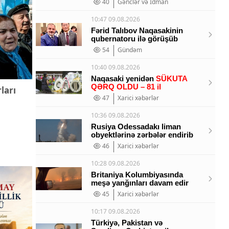
40
Gənclər və İdman
10:47 09.08.2026
Fərid Talıbov Naqasakinin
qubernatoru ilə görüşüb
54
Gündəm
10:40 09.08.2026
Naqasaki yenidən
SÜKUTA
QƏRQ OLDU – 81 il
ları
47
Xarici xəbərlər
10:36 09.08.2026
Rusiya Odessadakı liman
obyektlərinə zərbələr endirib
46
Xarici xəbərlər
10:28 09.08.2026
Britaniya Kolumbiyasında
meşə yanğınları davam edir
45
Xarici xəbərlər
10:17 09.08.2026
Türkiyə, Pakistan və