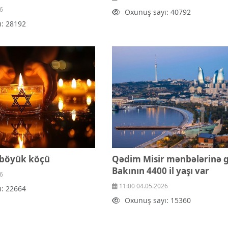
6
Oxunuş sayı: 40792
ı: 28192
 böyük köçü
Qədim Misir mənbələrinə 
Bakının 4400 il yaşı var
6
11:00 04.05.2026
ı: 22664
Oxunuş sayı: 15360