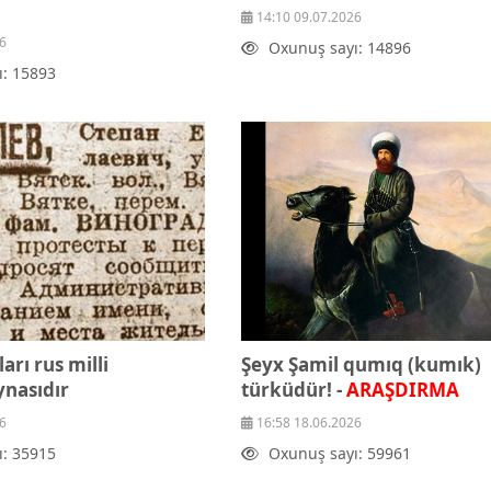
14:10 09.07.2026
6
Oxunuş sayı: 14896
ı: 15893
arı rus milli
Şeyx Şamil qumıq (kumık)
ynasıdır
türküdür! -
ARAŞDIRMA
6
16:58 18.06.2026
ı: 35915
Oxunuş sayı: 59961