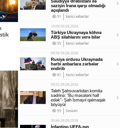
Səudiyyə Ərəbistanı ilə
sazişin İrana qarşı olmadığı
açıqlandı
51
Xarici xəbərlər
10:09 09.08.2026
n
Türkiyə Ukraynaya köhnə
stik
ABŞ silahlarını verə bilər
55
Xarici xəbərlər
09:58 09.08.2026
Rusiya ordusu Ukraynada
hərbi anbarlara zərbələr
endirib
61
Xarici xəbərlər
09:52 09.08.2026
Taleh Şahsuvarlıdan komitə
sədrinə: "Bu məsələni həll
edək"- Şah İsmayıl qalmaqalı
böyüyür
55
Sosium
09:46 09.08.2026
İnfantino UEFA-nın