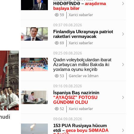
HƏDƏFİNDƏ –
araşdırma
başlaya bilər
59
Xarici xəbərlər
09:37 09.08.2026
Finlandiya Ukraynaya patriot
raketləri verməyəcək
69
Xarici xəbərlər
09:25 09.08.2026
Qadın voleybolçulardan ibarət
Azərbaycan millisi Bakıda iki
yoxlama oyunu keçirib
53
Gənclər və İdman
09:16 09.08.2026
İspaniya Baş nazirinin
“AYAQSIZ” FOTOSU
GÜNDƏM OLDU
52
Xarici xəbərlər
hudi
09:04 09.08.2026
153 PUA Rusiyaya hücum
etdi –
gecə boyu SƏMADA