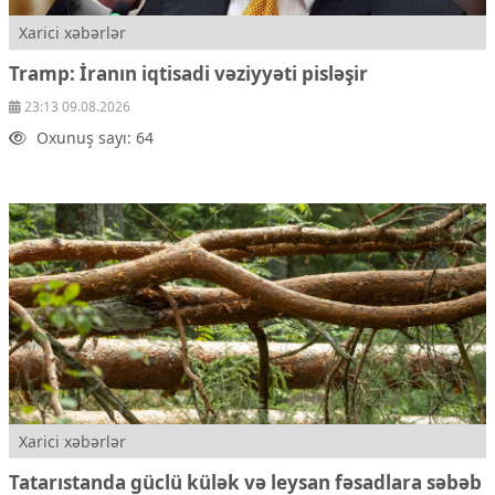
Xarici xəbərlər
Tramp: İranın iqtisadi vəziyyəti pisləşir
23:13 09.08.2026
Oxunuş sayı: 64
Xarici xəbərlər
Tatarıstanda güclü külək və leysan fəsadlara səbəb