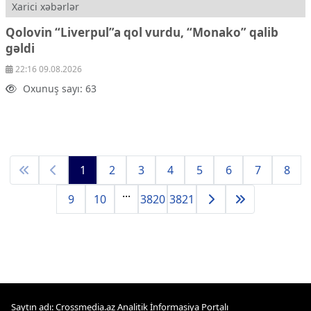
Xarici xəbərlər
Qolovin “Liverpul”a qol vurdu, “Monako” qalib
gəldi
22:16 09.08.2026
Oxunuş sayı: 63
1
2
3
4
5
6
7
8
...
9
10
3820
3821
Saytın adı: Crossmedia.az Analitik İnformasiya Portalı