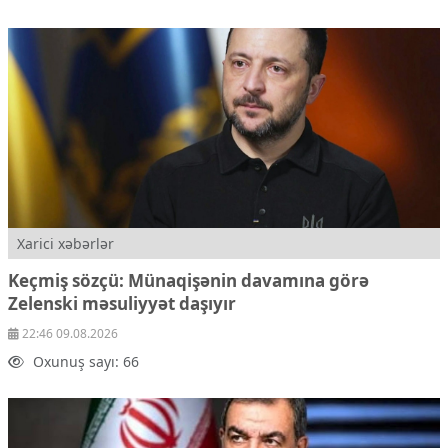
Xarici xəbərlər
Keçmiş sözçü: Münaqişənin davamına görə
Zelenski məsuliyyət daşıyır
22:46 09.08.2026
Oxunuş sayı: 66