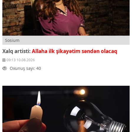
Sosium
Xalq artisti:
Allaha ilk şikayətim səndən olacaq
09:13 10.08.2026
Oxunuş sayı: 40