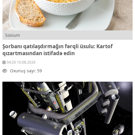
Sosium
Şorbanı qatılaşdırmağın fərqli üsulu: Kartof
qızartmasından istifadə edin
04:20 10.08.2026
Oxunuş sayı: 59