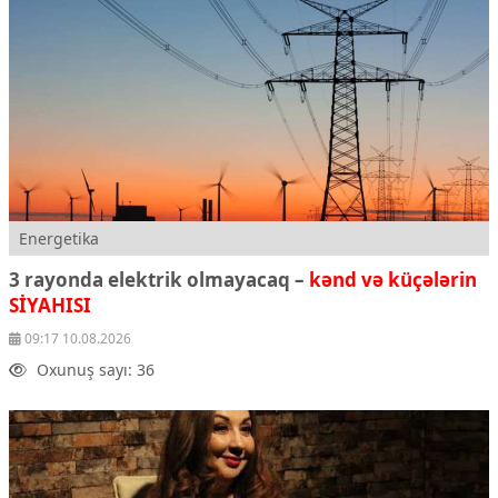
Ekologiya
Zəfər - 5
Gənclər və İdman
Media və QHT
Hadisə
Sağlamlıq
Sosium
Mənəvi dəyərlər
Texnologiya
Energetika
Mətbuat-150
3 rayonda elektrik olmayacaq –
kənd və küçələrin
Əlaqə
SİYAHISI
Missiyamız
09:17 10.08.2026
Oxunuş sayı: 36