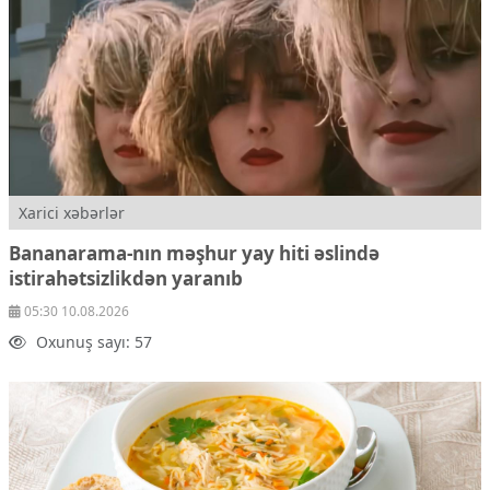
Xarici xəbərlər
Bananarama-nın məşhur yay hiti əslində
istirahətsizlikdən yaranıb
05:30 10.08.2026
Oxunuş sayı: 57