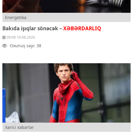
Energetika
Bakıda işıqlar sönəcək –
XƏBƏRDARLIQ
09:08 10.08.2026
Oxunuş sayı: 38
Xarici xəbərlər