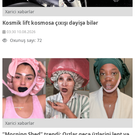
Xarici xəbərlər
Kosmik lift kosmosa çıxışı dəyişə bilər
03:30 10.08.2026
Oxunuş sayı: 72
Xarici xəbərlər
“Morning Shed” trendi: Qızlar gecə üzlərini lent və