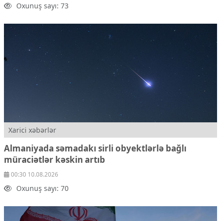
Oxunuş sayı: 73
Xarici xəbərlər
Almaniyada səmadakı sirli obyektlərlə bağlı
müraciətlər kəskin artıb
00:30 10.08.2026
Oxunuş sayı: 70