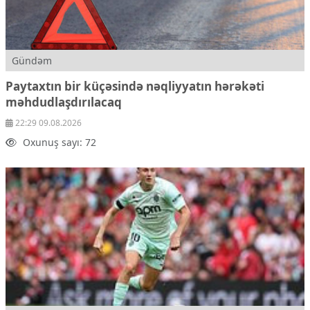
Gündəm
Paytaxtın bir küçəsində nəqliyyatın hərəkəti
məhdudlaşdırılacaq
22:29 09.08.2026
Oxunuş sayı: 72