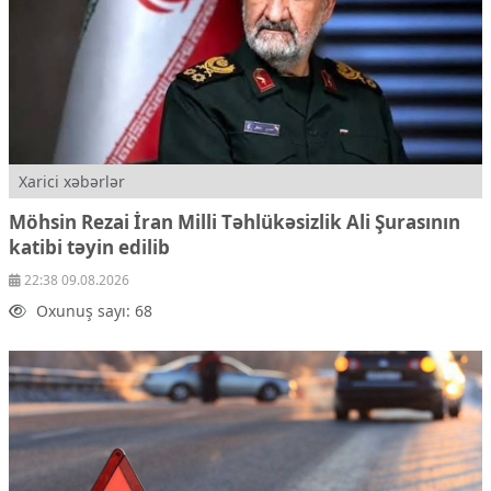
Xarici xəbərlər
Möhsin Rezai İran Milli Təhlükəsizlik Ali Şurasının
katibi təyin edilib
22:38 09.08.2026
Oxunuş sayı: 68