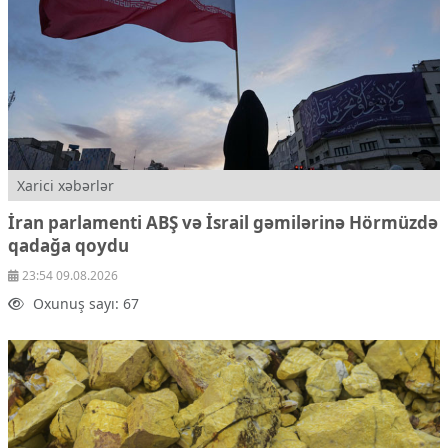
Xarici xəbərlər
İran parlamenti ABŞ və İsrail gəmilərinə Hörmüzdə
qadağa qoydu
23:54 09.08.2026
Oxunuş sayı: 67