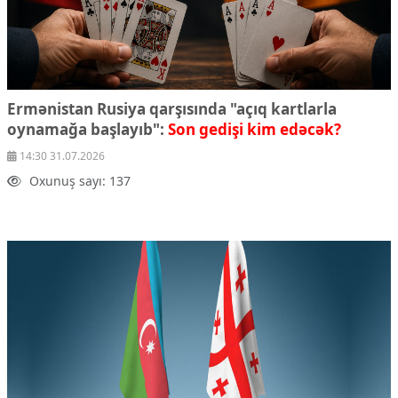
Ermənistan Rusiya qarşısında "açıq kartlarla
oynamağa başlayıb":
Son gedişi kim edəcək?
14:30 31.07.2026
Oxunuş sayı: 137