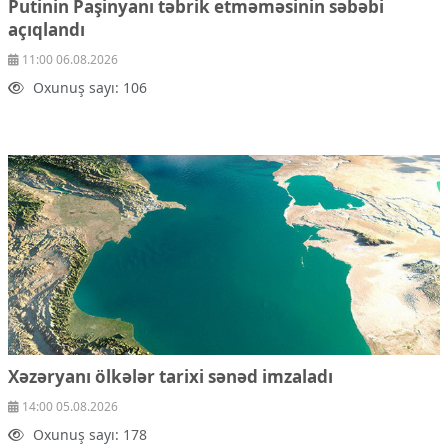
Putinin Paşinyanı təbrik etməməsinin səbəbi
Çarpaz baxış
açıqlandı
Təhlil
11:00 06.08.2026
Siyasi
Oxunuş sayı: 106
Geosiyasi
İqtisadi
Sosioloji
Araşdırma
Multimedia
Foto
Video
İnfoqrafika
Podcast
Humanitar
Elm və təhsil
Xəzəryanı ölkələr tarixi sənəd imzaladı
Mədəniyyət
14:00 05.08.2026
Diaspor
Oxunuş sayı: 178
Yüksəliş hekayəsi