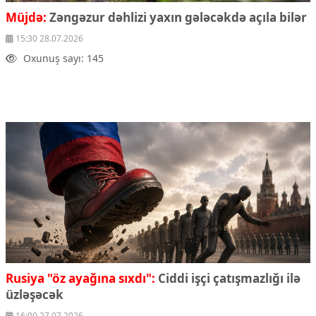
Müjdə:
Zəngəzur dəhlizi yaxın gələcəkdə açıla bilər
15:30 28.07.2026
Oxunuş sayı: 145
Rusiya "öz ayağına sıxdı":
Ciddi işçi çatışmazlığı ilə
üzləşəcək
16:00 27.07.2026