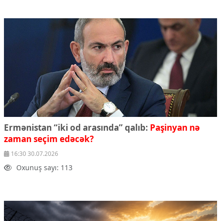
Ermənistan “iki od arasında” qalıb:
Paşinyan nə
zaman seçim edəcək?
16:30 30.07.2026
Oxunuş sayı: 113