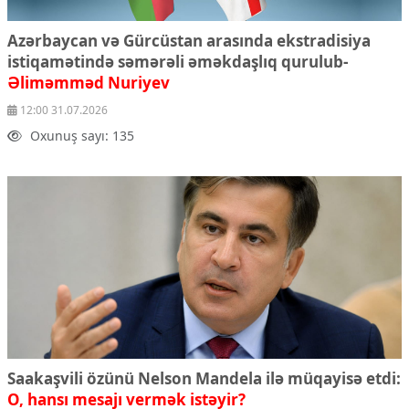
Azərbaycan və Gürcüstan arasında ekstradisiya
istiqamətində səmərəli əməkdaşlıq qurulub-
Əliməmməd Nuriyev
12:00 31.07.2026
Oxunuş sayı: 135
Saakaşvili özünü Nelson Mandela ilə müqayisə etdi:
O, hansı mesajı vermək istəyir?