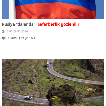
Rusiya "dalanda":
Səfərbərlik gözlənilir
16:00 29.07.2026
Oxunuş sayı: 163