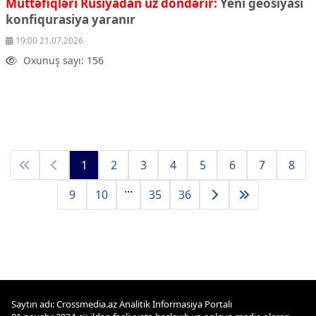
Müttəfiqləri Rusiyadan üz döndərir:
Yeni geosiyasi
konfiqurasiya yaranır
19:00 21.07.2026
Oxunuş sayı: 156
1
2
3
4
5
6
7
8
...
9
10
35
36
Saytın adı: Crossmedia.az Analitik İnformasiya Portalı