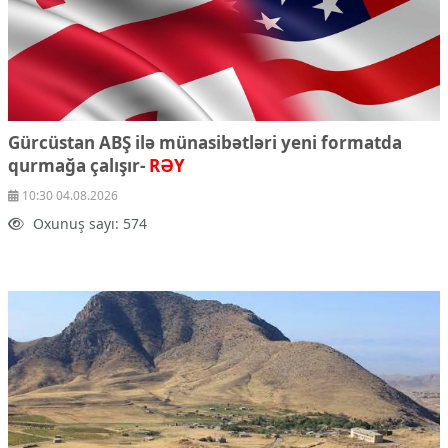
Gürcüstan ABŞ ilə münasibətləri yeni formatda
qurmağa çalışır-
RƏY
10:30 04.08.2026
Oxunuş sayı: 574