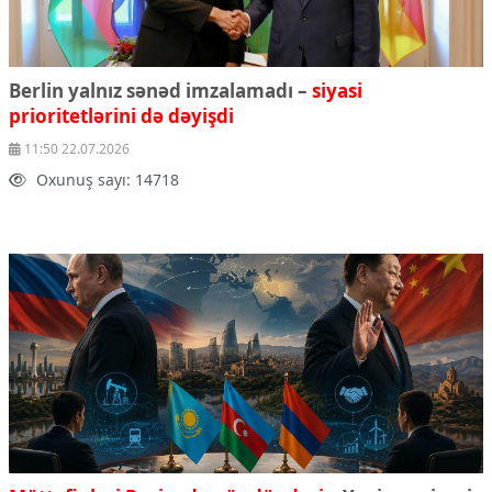
Berlin yalnız sənəd imzalamadı –
siyasi
prioritetlərini də dəyişdi
11:50 22.07.2026
Oxunuş sayı: 14718