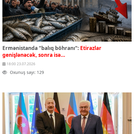
Ermənistanda "balıq böhranı":
Etirazlar
genişlənəcək, sonra isə...
18:00 23.07.2026
Oxunuş sayı: 129