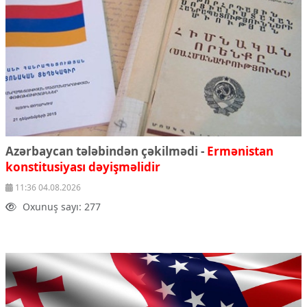
Ekologiya
Zəfər - 5
Gənclər və İdman
Media və QHT
Hadisə
Sağlamlıq
Sosium
Mənəvi dəyərlər
Texnologiya
Mətbuat-150
Azərbaycan tələbindən çəkilmədi -
Ermənistan
konstitusiyası dəyişməlidir
Əlaqə
11:36 04.08.2026
Missiyamız
Oxunuş sayı: 277