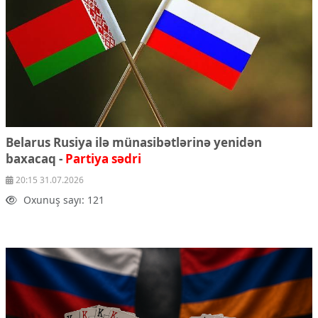
Belarus Rusiya ilə münasibətlərinə yenidən
baxacaq -
Partiya sədri
20:15 31.07.2026
Oxunuş sayı: 121