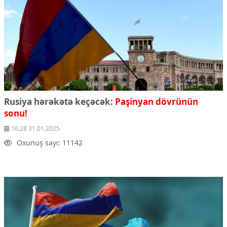
Rusiya hərəkətə keçəcək:
Paşinyan dövrünün
sonu!
16:28 31.01.2025
Oxunuş sayı: 11142