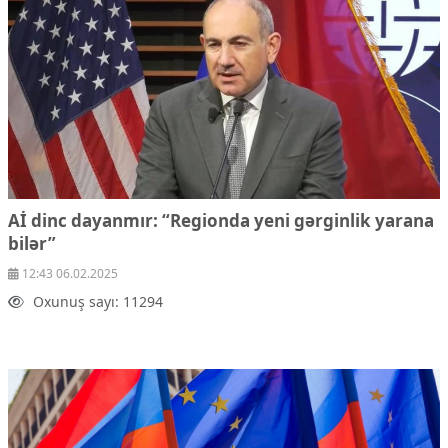
Ekologiya
Zəfər - 5
Gənclər və İdman
Media və QHT
Hadisə
Sağlamlıq
Sosium
Mənəvi dəyərlər
Texnologiya
Mətbuat-150
Aİ dinc dayanmır: “Regionda yeni gərginlik yarana
bilər”
Əlaqə
12:43 06.02.2025
Missiyamız
Oxunuş sayı: 11294