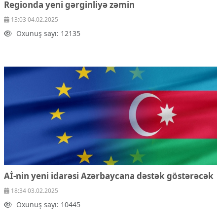
Regionda yeni gərginliyə zəmin
13:03 04.02.2025
Oxunuş sayı: 12135
Aİ-nin yeni idarəsi Azərbaycana dəstək göstərəcək
18:34 03.02.2025
Oxunuş sayı: 10445