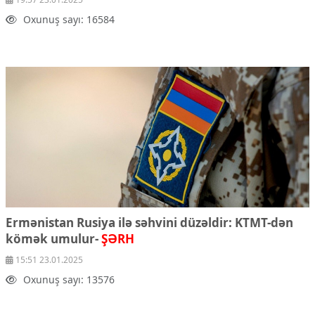
Oxunuş sayı: 16584
Ermənistan Rusiya ilə səhvini düzəldir: KTMT-dən
kömək umulur-
ŞƏRH
15:51 23.01.2025
Oxunuş sayı: 13576