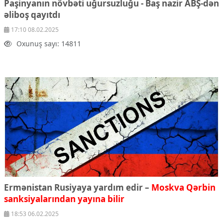
Paşinyanın növbəti uğursuzluğu - Baş nazir ABŞ-dən
Çarpaz baxış
əliboş qayıtdı
Təhlil
17:10 08.02.2025
Siyasi
Oxunuş sayı: 14811
Geosiyasi
İqtisadi
Sosioloji
Araşdırma
Multimedia
Foto
Video
İnfoqrafika
Podcast
Humanitar
Elm və təhsil
Ermənistan Rusiyaya yardım edir –
Moskva Qərbin
Mədəniyyət
sanksiyalarından yayına bilir
Diaspor
18:53 06.02.2025
Yüksəliş hekayəsi