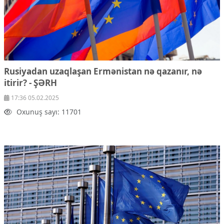
Rusiyadan uzaqlaşan Ermənistan nə qazanır, nə
itirir? -
ŞƏRH
17:36 05.02.2025
Oxunuş sayı: 11701