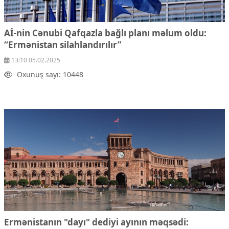
Aİ-nin Cənubi Qafqazla bağlı planı məlum oldu:
“Ermənistan silahlandırılır”
13:10 05.02.2025
Oxunuş sayı: 10448
Ermənistanın "dayı" dediyi ayının məqsədi: