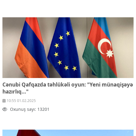
Cənubi Qafqazda təhlükəli oyun: "Yeni münaqişəyə
hazırlıq..."
10:55 01.02.2025
Oxunuş sayı: 13201