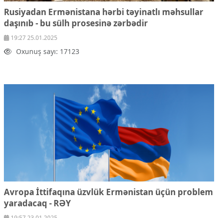
Rusiyadan Ermənistana hərbi təyinatlı məhsullar
daşınıb - bu sülh prosesinə zərbədir
19:27 25.01.2025
Oxunuş sayı: 17123
Avropa İttifaqına üzvlük Ermənistan üçün problem
yaradacaq -
RƏY
19:57 23.01.2025