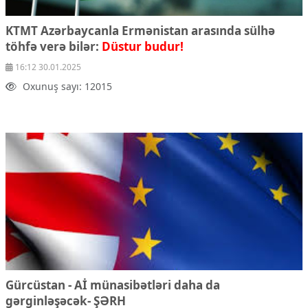
KTMT Azərbaycanla Ermənistan arasında sülhə
töhfə verə bilər:
Düstur budur!
16:12 30.01.2025
Oxunuş sayı: 12015
Gürcüstan - Aİ münasibətləri daha da
gərginləşəcək- ŞƏRH