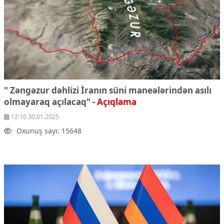
" Zəngəzur dəhlizi İranın süni maneələrindən asılı
olmayaraq açılacaq"
- Açıqlama
12:10 30.01.2025
Oxunuş sayı: 15648