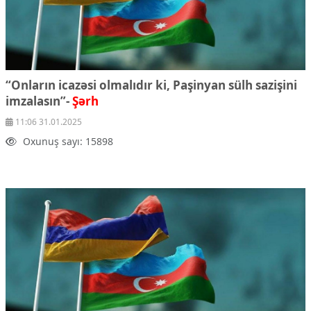
“Onların icazəsi olmalıdır ki, Paşinyan sülh sazişini
imzalasın”-
Şərh
11:06 31.01.2025
Oxunuş sayı: 15898