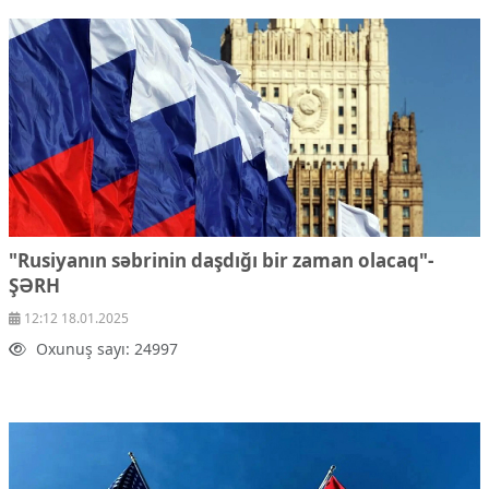
"Rusiyanın səbrinin daşdığı bir zaman olacaq"-
ŞƏRH
12:12 18.01.2025
Oxunuş sayı: 24997