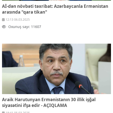
Aİ-dən növbəti təxribat: Azərbaycanla Ermənistan
arasında "qara tikan"
12:13 06.03.2025
Oxunuş sayı: 11607
Araik Harutunyan Ermənistanın 30 illik işğal
siyasətini ifşa edir - AÇIQLAMA
18:41 05.03.2025