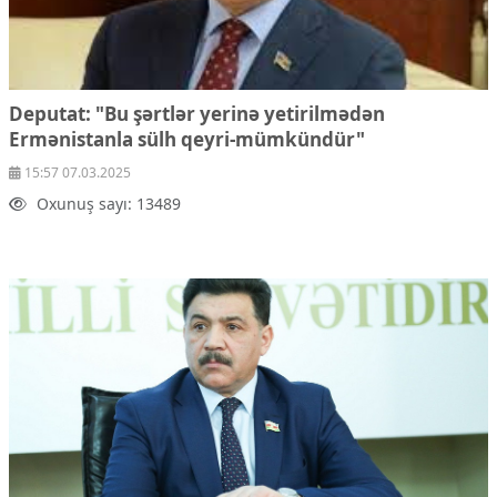
Deputat: "Bu şərtlər yerinə yetirilmədən
Ermənistanla sülh qeyri-mümkündür"
15:57 07.03.2025
Oxunuş sayı: 13489