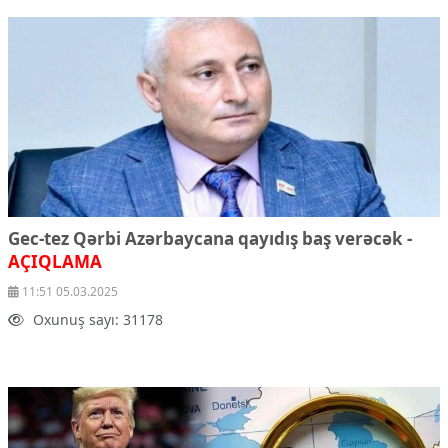
Gec-tez Qərbi Azərbaycana qayıdış baş verəcək -
AÇIQLAMA
11:51 05.03.2025
Oxunuş sayı: 31178