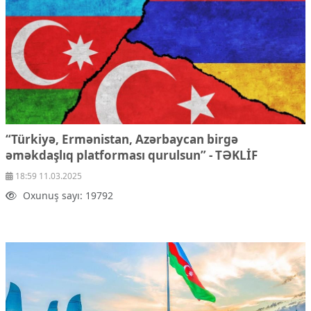
“Türkiyə, Ermənistan, Azərbaycan birgə
əməkdaşlıq platforması qurulsun” - TƏKLİF
18:59 11.03.2025
Oxunuş sayı: 19792