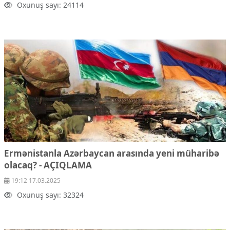
Oxunuş sayı: 24114
Mədəniyyətimizin Zəfəri
Zəfər Diasporu
Səhiyyə
Ailə və uşaq
Turizm
İqtisadiyyat
İqtisadi xəbərlər
Energetika
Neft-qaz
Əmək və sosial siyasət
Kənd təsərrüfatı
Hərbi sənaye
Ermənistanla Azərbaycan arasında yeni müharibə
Telekommunikasiya və nəqliyyat
olacaq? - AÇIQLAMA
COP29
19:12 17.03.2025
Cəmiyyət
Oxunuş sayı: 32324
Crossmedia.az - 1 yaş
Siyasət
Məhkəmə və hüquq