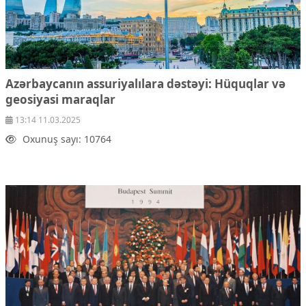
Azərbaycanın assuriyalılara dəstəyi: Hüquqlar və
geosiyasi maraqlar
13:14 11.03.2025
Oxunuş sayı: 10764