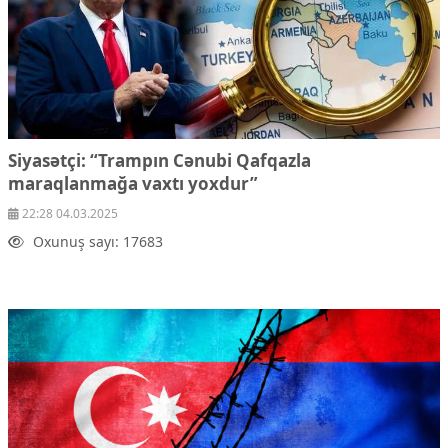
Siyasətçi: “Trampın Cənubi Qafqazla
maraqlanmağa vaxtı yoxdur”
22:28 04.03.2025
Oxunuş sayı: 17683