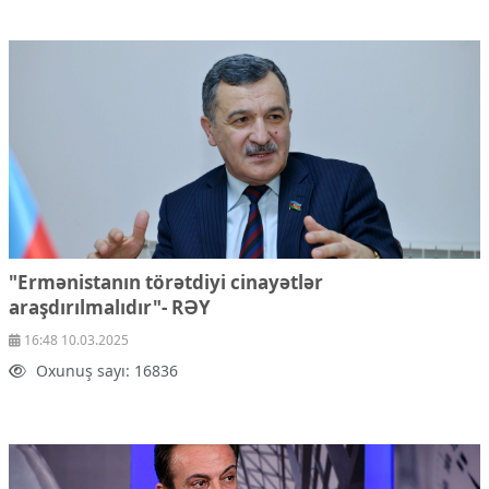
"Ermənistanın törətdiyi cinayətlər
araşdırılmalıdır"-
RƏY
16:48 10.03.2025
Oxunuş sayı: 16836