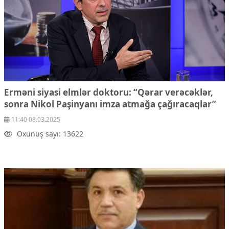
Erməni siyasi elmlər doktoru: “Qərar verəcəklər,
sonra Nikol Paşinyanı imza atmağa çağıracaqlar”
11:40 08.03.2025
Oxunuş sayı: 13622