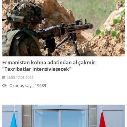
Ekologiya
Zəfər - 5
Gənclər və İdman
Media və QHT
Hadisə
Sağlamlıq
Sosium
Mənəvi dəyərlər
Texnologiya
Mətbuat-150
Ermənistan köhnə adətindən əl çəkmir:
"Təxribatlar intensivləşəcək"
Əlaqə
14:53 17.03.2025
Missiyamız
Oxunuş sayı: 19639