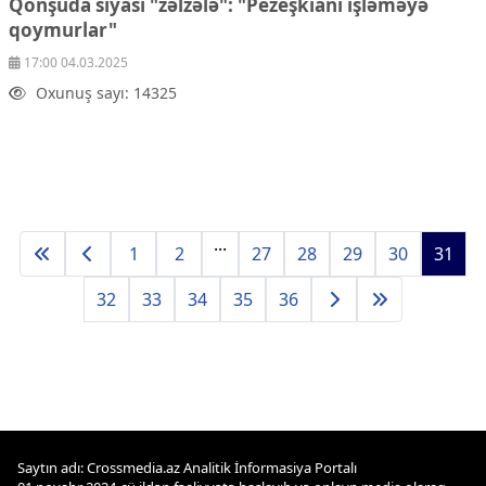
Qonşuda siyasi "zəlzələ": "Pezeşkianı işləməyə
qoymurlar"
17:00 04.03.2025
Oxunuş sayı: 14325
...
1
2
27
28
29
30
31
32
33
34
35
36
Saytın adı: Crossmedia.az Analitik İnformasiya Portalı