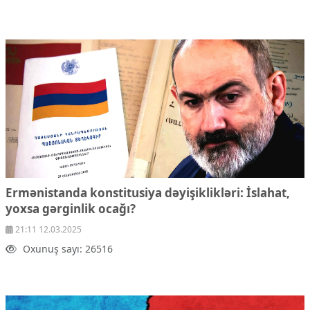
Ermənistanda konstitusiya dəyişiklikləri: İslahat,
yoxsa gərginlik ocağı?
21:11 12.03.2025
Oxunuş sayı: 26516