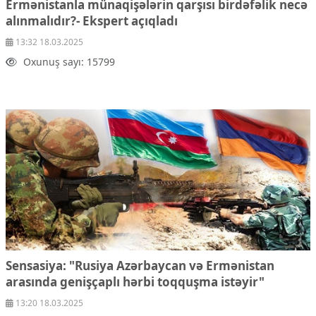
Ermənistanla münaqişələrin qarşısı birdəfəlik necə
Çarpaz baxış
alınmalıdır?-
Ekspert açıqladı
Təhlil
13:32 18.03.2025
Siyasi
Oxunuş sayı: 15799
Geosiyasi
İqtisadi
Sosioloji
Araşdırma
Multimedia
Foto
Video
İnfoqrafika
Podcast
Humanitar
Elm və təhsil
Sensasiya: "Rusiya Azərbaycan və Ermənistan
Mədəniyyət
arasında genişçaplı hərbi toqquşma istəyir"
Diaspor
13:20 18.03.2025
Yüksəliş hekayəsi