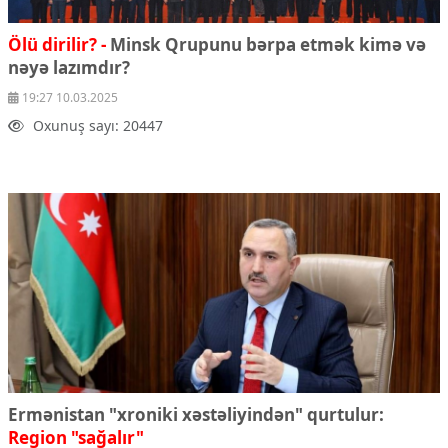
Ölü dirilir? -
Minsk Qrupunu bərpa etmək kimə və
nəyə lazımdır?
19:27 10.03.2025
Oxunuş sayı: 20447
Ermənistan "xroniki xəstəliyindən" qurtulur:
Region "sağalır"