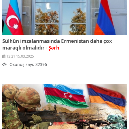
Sülhün imzalanmasında Ermənistan daha çox
maraqlı olmalıdır -
Şərh
13:21 15.03.2025
Oxunuş sayı: 32396