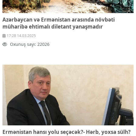
Azərbaycan və Ermənistan arasında növbəti
müharibə ehtimalı diletant yanaşmadır
17:28 14.03.2025
Oxunuş sayı: 22026
Ermənistan hansı yolu seçəcək?- Hərb, yoxsa sülh?