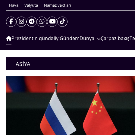
Hava
Valyuta
Namaz vaxtları
Prezidentin gündəliyi
Gündəm
Dünya
Çarpaz baxış
Tə
Xarici xəbərlər
S
Prezidentin gündəliyi
Cənubi Qafqaz
G
Gündəm
ASIYA
Dünya
Türk Dünyası
İ
Xarici xəbərlər
Yaxın Şərq
S
Cənubi Qafqaz
Türk Dünyası
Avropa
Yaxın Şərq
Amerika
Avropa
Amerika
Asiya
Asiya
Afrika
Afrika
Çarpaz baxış
Təhlil