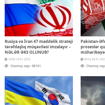
Rusiya və İran 47 maddəlik strateji
Pakistan-Əfq
tərəfdaşlıq müqaviləsi imzalayır –
proseslər qı
NƏLƏR ƏKS OLUNUB?
müharibəyə ç
18:09 14.01.2025
09:52 04.01.202
Oxunuş sayı: 48161
Oxunuş say