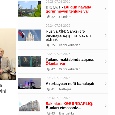
09:28 07.08.2026
DİQQƏT -
Bu gün havada
görünməyən təhlükə var
32
Gündəm
09:24 07.08.2026
Rusiya XİN: Sanksilərə
baxmayaraq işimizi davam
etdiririk
35
Xarici xəbərlər
09:21 07.08.2026
Tailand məktəbində atışma:
Ölənlər var
42
Xarici xəbərlər
09:17 07.08.2026
Azərbaycan nefti bahalaşdı
a
41
Neft-qaz
ini
09:14 07.08.2026
Sakinlərə XƏBƏRDARLIQ:
Bunları etməsəniz...
43
Energetika