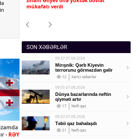
İlham Əliyev ona yüksək dövlət
Pr
də
Sosium
mükafatı verdi
ye
in
Mənəvi dəyərlər
Texnologiya
-
Mətbuat-150
SON XƏBƏRLƏR
t
09:37 07.08.2026
Mirışnik: Qərb Kiyevin
terrorunu görməzdən gəlir
12
Xarici xəbərlər
09:35 07.08.2026
Dünya bazarlarında neftin
qiyməti artır
17
Neft-qaz
09:33 07.08.2026
Təbii qaz bahalaşdı
nizamda
21
Neft-qaz
r -
RƏY