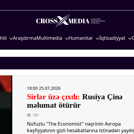
hlil
Araşdırma
Multimedia
Humanitar
İqtisadiyyat
iyasi
Foto
Elm və təhsil
İqtisadi xəbərlər
eosiyasi
Video
Mədəniyyət
Energetika
qtisadi
İnfoqrafika
Diaspor
Neft-qaz
osioloji
Podcast
Yüksəliş hekayəsi
Əmək və sosial si
18:00 25.07.2026
Mədəniyyətimizin Zəfəri
Kənd təsərrüfatı
Sirlər üzə çıxdı:
Rusiya Çinə
Zəfər Diasporu
Hərbi sənaye
məlumat ötürür
Səhiyyə
Telekommunikasiy
nəqliyyat
161
Ailə və uşaq
Nüfuzlu "The Economist" nəşrinin Avropa
COP29
Turizm
kəşfiyyatının gizli hesabatlarına istinadən yaydı