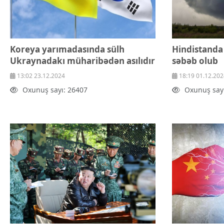
Koreya yarımadasında sülh
Hindistanda ş
Ukraynadakı müharibədən asılıdır
səbəb olub
13:02 23.12.2024
18:19 01.12.202
Oxunuş sayı: 26407
Oxunuş say