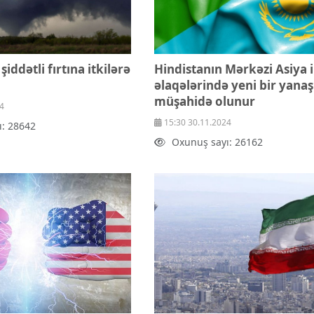
iddətli fırtına itkilərə
Hindistanın Mərkəzi Asiya i
əlaqələrində yeni bir yana
müşahidə olunur
4
15:30 30.11.2024
ı: 28642
Oxunuş sayı: 26162