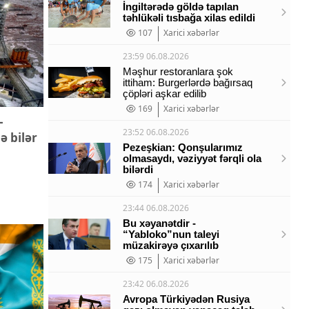
İngiltərədə göldə tapılan
təhlükəli tısbağa xilas edildi
107
Xarici xəbərlər
23:59 06.08.2026
Məşhur restoranlara şok
ittiham: Burgerlərdə bağırsaq
çöpləri aşkar edilib
169
Xarici xəbərlər
-
23:52 06.08.2026
ə bilər
Pezeşkian: Qonşularımız
olmasaydı, vəziyyət fərqli ola
bilərdi
174
Xarici xəbərlər
23:44 06.08.2026
Bu xəyanətdir -
“Yabloko”nun taleyi
müzakirəyə çıxarılıb
175
Xarici xəbərlər
23:42 06.08.2026
Avropa Türkiyədən Rusiya