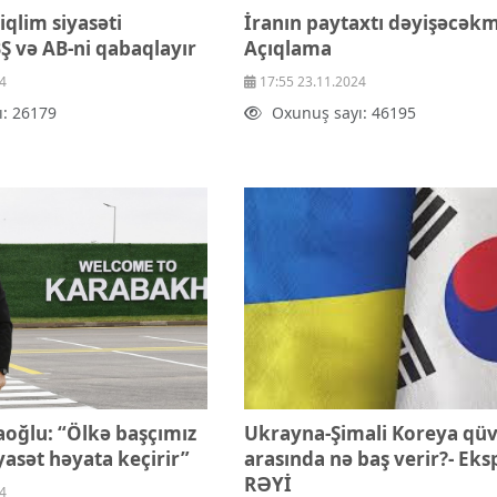
 iqlim siyasəti
İranın paytaxtı dəyişəcəkmi
Ş və AB-ni qabaqlayır
Açıqlama
4
17:55 23.11.2024
ı: 26179
Oxunuş sayı: 46195
oğlu: “Ölkə başçımız
Ukrayna-Şimali Koreya qüv
iyasət həyata keçirir”
arasında nə baş verir?- Eks
RƏYİ
4