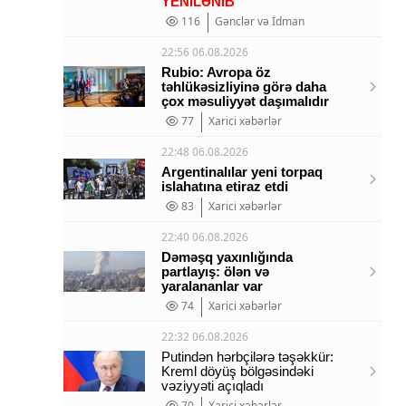
YENİLƏNİB
116
Gənclər və İdman
22:56 06.08.2026
Rubio: Avropa öz
təhlükəsizliyinə görə daha
çox məsuliyyət daşımalıdır
77
Xarici xəbərlər
22:48 06.08.2026
Argentinalılar yeni torpaq
islahatına etiraz etdi
83
Xarici xəbərlər
22:40 06.08.2026
Dəməşq yaxınlığında
partlayış: ölən və
yaralananlar var
74
Xarici xəbərlər
22:32 06.08.2026
Putindən hərbçilərə təşəkkür:
Kreml döyüş bölgəsindəki
vəziyyəti açıqladı
70
Xarici xəbərlər