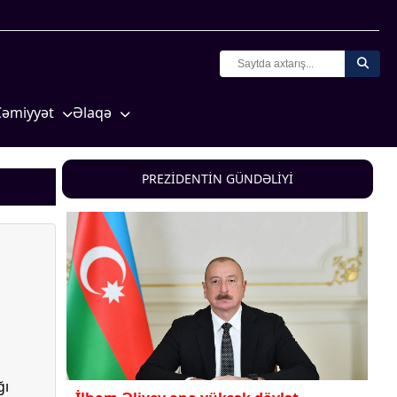
Cəmiyyət
Əlaqə
Crossmedia.az - 1 yaş
Missiyamız
Siyasət
PREZİDENTİN GÜNDƏLİYİ
Məhkəmə və hüquq
yasət
Ekologiya
Zəfər - 5
Gənclər və İdman
a və
Media və QHT
Hadisə
Sağlamlıq
ğı