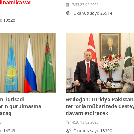
dinamika var
17:33 27.02.2025
5
Oxunuş sayı: 26514
ı: 19528
i iqtisadi
Ərdoğan: Türkiyə Pakistan
arın qurulmasına
terrorla mübarizədə dəstəy
racaq
davam etdirəcək
5
14:26 13.02.2025
ı: 14549
Oxunuş sayı: 13300