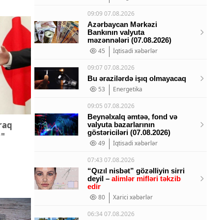
09:09 07.08.2026
Azərbaycan Mərkəzi
Bankının valyuta
məzənnələri (07.08.2026)
45
İqtisadi xəbərlər
09:07 07.08.2026
Bu ərazilərdə işıq olmayacaq
53
Energetika
09:05 07.08.2026
Beynəlxalq əmtəə, fond və
raq
valyuta bazarlarının
göstəriciləri (07.08.2026)
"
49
İqtisadi xəbərlər
07:43 07.08.2026
“Qızıl nisbət” gözəlliyin sirri
deyil –
alimlər mifləri təkzib
edir
80
Xarici xəbərlər
06:34 07.08.2026