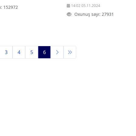
14:02 05.11.2024
ı: 152972
Oxunuş sayı: 27931
3
4
5
6