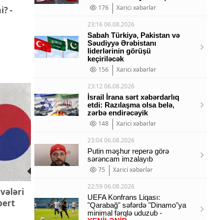
176
Xarici xəbərlər
? -
23:16 06.08.2026
Sabah Türkiyə, Pakistan və
Səudiyyə Ərəbistanı
liderlərinin görüşü
keçiriləcək
156
Xarici xəbərlər
23:12 06.08.2026
İsrail İrana sərt xəbərdarlıq
etdi: Razılaşma olsa belə,
zərbə endirəcəyik
148
Xarici xəbərlər
23:04 06.08.2026
Putin məşhur reperə görə
sərəncam imzalayıb
75
Xarici xəbərlər
22:59 06.08.2026
vələri
UEFA Konfrans Liqası:
pert
"Qarabağ" səfərdə "Dinamo"ya
minimal fərqlə uduzub -