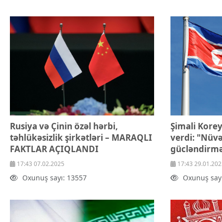
Texnologiya
Mətbuat-150
Əlaqə
Missiyamız
Rusiya və Çinin özəl hərbi,
Şimali Kore
təhlükəsizlik şirkətləri – MARAQLI
verdi: "Nüvə
FAKTLAR AÇIQLANDI
gücləndirmə
17:43 07.02.2025
17:43 29.01.202
Oxunuş sayı: 13557
Oxunuş say