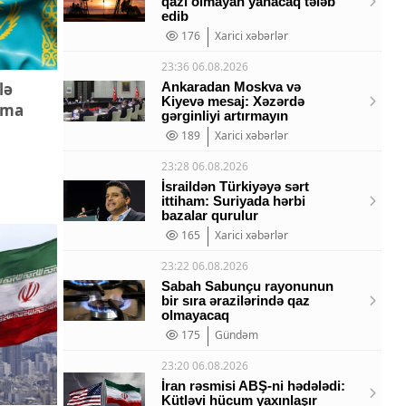
qazı olmayan yanacaq tələb
edib
176
Xarici xəbərlər
23:36 06.08.2026
lə
Ankaradan Moskva və
Kiyevə mesaj: Xəzərdə
şma
gərginliyi artırmayın
189
Xarici xəbərlər
23:28 06.08.2026
İsraildən Türkiyəyə sərt
ittiham: Suriyada hərbi
bazalar qurulur
165
Xarici xəbərlər
23:22 06.08.2026
Sabah Sabunçu rayonunun
bir sıra ərazilərində qaz
olmayacaq
175
Gündəm
23:20 06.08.2026
İran rəsmisi ABŞ-ni hədələdi:
Kütləvi hücum yaxınlaşır