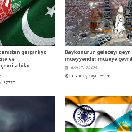
anıstan gərginliyi:
Baykonurun gələcəyi qeyri
zışa və
müəyyəndir: muzeyə çevril
evrilə bilər
16:49 27.12.2024
5
Oxunuş sayı: 25920
ı: 37777