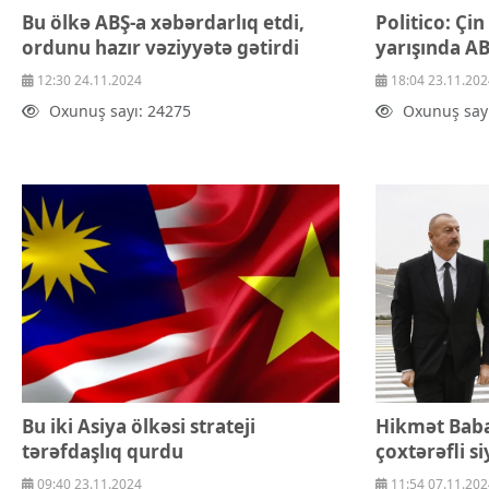
Bu ölkə ABŞ-a xəbərdarlıq etdi,
Politico: Çin
ordunu hazır vəziyyətə gətirdi
yarışında AB
12:30 24.11.2024
18:04 23.11.202
Oxunuş sayı: 24275
Oxunuş say
Bu iki Asiya ölkəsi strateji
Hikmət Baba
tərəfdaşlıq qurdu
çoxtərəfli s
09:40 23.11.2024
11:54 07.11.202