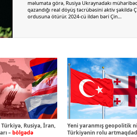
opa Şurası yanında
Prezident mühüm qərar verdi
məlumata görə, Rusiya Ukraynadakı müharibə
 geri çağırılıb
qazandığı real döyüş təcrübəsini aktiv şəkildə Ç
ordusuna ötürür. 2024-cü ildən bəri Çin
hərbçilərinin Volqoqrad yaxınlığındakı
poliqonlarda Ukraynanın şərqindəki qanlı
döyüşlərdən çıxmış Rusiya Silahlı Qüvvələrinin 8
ci ümumqoşun ordusu ilə birgə keçirdiyi bu
təlimlər beynəlxalq hərbi-siyasi dairələrin diqqə
mərkəzindədir.
Türkiyə, Rusiya, İran,
Yeni yaranmış geopolitik 
arı –
bölgədə
Türkiyənin rolu artmaqdadı