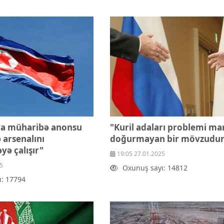
ya müharibə anonsu
"Kuril adaları problemi ma
 arsenalını
doğurmayan bir mövzudur
yə çalışır"
19:05 27.01.2025
5
Oxunuş sayı: 14812
ı: 17794