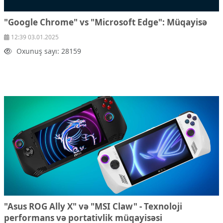
"Google Chrome" vs "Microsoft Edge": Müqayisə
12:39 03.01.2025
Oxunuş sayı: 28159
"Asus ROG Ally X" və "MSI Claw" - Texnoloji
performans və portativlik müqayisəsi