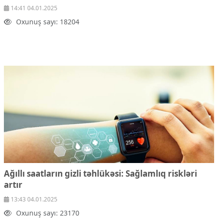
14:41 04.01.2025
Oxunuş sayı: 18204
Ağıllı saatların gizli təhlükəsi: Sağlamlıq riskləri
artır
13:43 04.01.2025
Oxunuş sayı: 23170