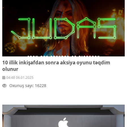
Ekologiya
Zəfər - 5
Gənclər və İdman
Media və QHT
Hadisə
Sağlamlıq
Sosium
Mənəvi dəyərlər
Texnologiya
Mətbuat-150
10 illik inkişafdan sonra aksiya oyunu təqdim
olunur
Əlaqə
04:48 06.01.2025
Missiyamız
Oxunuş sayı: 16228