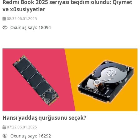
Redmi Book 2025 seriyası təqdim olundu: Qiymət
Çarpaz baxış
və xüsusiyyətlər
Təhlil
08:35 06.01.2025
Siyasi
Oxunuş sayı: 18094
Geosiyasi
İqtisadi
Sosioloji
Araşdırma
Multimedia
Foto
Video
İnfoqrafika
Podcast
Humanitar
Elm və təhsil
Hansı yaddaş qurğusunu seçək?
Mədəniyyət
07:22 06.01.2025
Diaspor
Oxunuş sayı: 16292
Yüksəliş hekayəsi