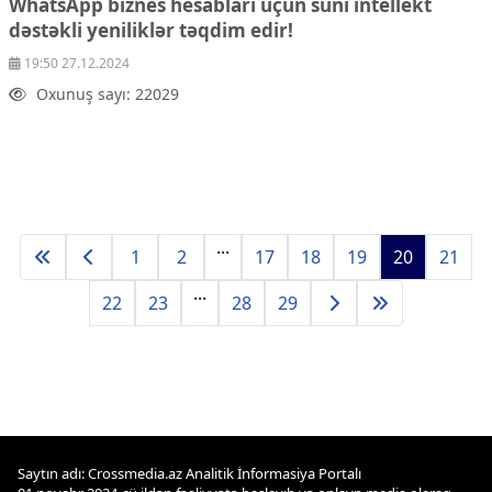
WhatsApp biznes hesabları üçün süni intellekt
dəstəkli yeniliklər təqdim edir!
19:50 27.12.2024
Oxunuş sayı: 22029
...
1
2
17
18
19
20
21
...
22
23
28
29
Saytın adı: Crossmedia.az Analitik İnformasiya Portalı