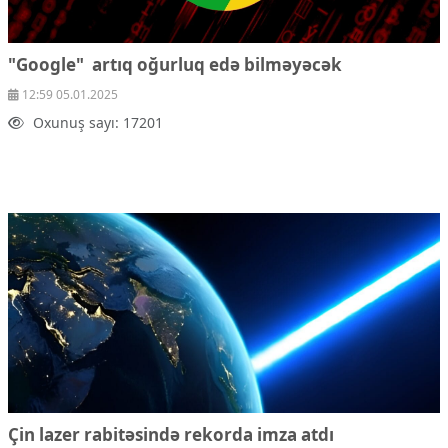
"Google" artıq oğurluq edə bilməyəcək
12:59 05.01.2025
Oxunuş sayı: 17201
Çin lazer rabitəsində rekorda imza atdı