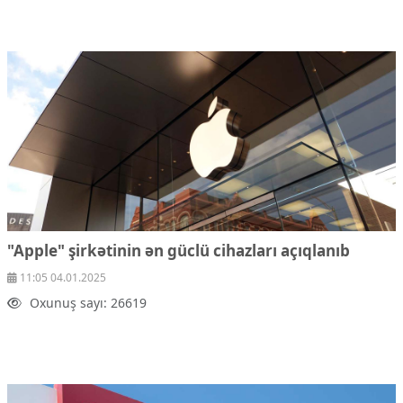
"Apple" şirkətinin ən güclü cihazları açıqlanıb
11:05 04.01.2025
Oxunuş sayı: 26619