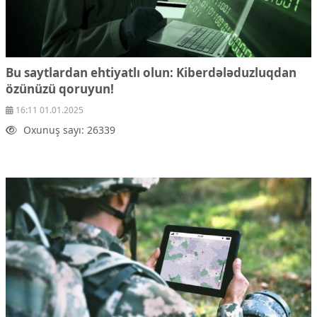
Bu saytlardan ehtiyatlı olun: Kiberdələduzluqdan
özünüzü qoruyun!
16:11 01.01.2025
Oxunuş sayı: 26339