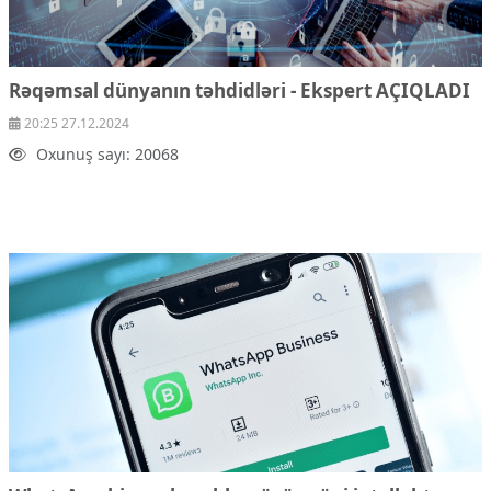
Rəqəmsal dünyanın təhdidləri - Ekspert AÇIQLADI
20:25 27.12.2024
Oxunuş sayı: 20068