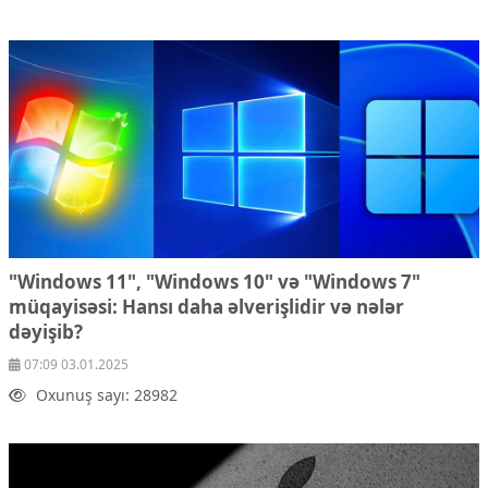
"Windows 11", "Windows 10" və "Windows 7"
müqayisəsi: Hansı daha əlverişlidir və nələr
dəyişib?
07:09 03.01.2025
Oxunuş sayı: 28982