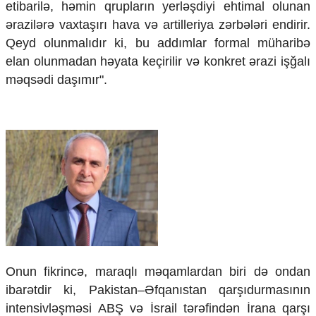
etibarilə, həmin qrupların yerləşdiyi ehtimal olunan
ərazilərə vaxtaşırı hava və artilleriya zərbələri endirir.
Qeyd olunmalıdır ki, bu addımlar formal müharibə
elan olunmadan həyata keçirilir və konkret ərazi işğalı
məqsədi daşımır".
Onun fikrincə, maraqlı məqamlardan biri də ondan
ibarətdir ki, Pakistan–Əfqanıstan qarşıdurmasının
intensivləşməsi ABŞ və İsrail tərəfindən İrana qarşı