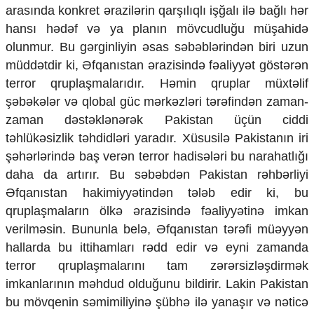
arasında konkret ərazilərin qarşılıqlı işğalı ilə bağlı hər
Ekologiya
hansı hədəf və ya planın mövcudluğu müşahidə
Zəfər - 5
Gənclər və İdman
olunmur. Bu gərginliyin əsas səbəblərindən biri uzun
Media və QHT
müddətdir ki, Əfqanıstan ərazisində fəaliyyət göstərən
Hadisə
terror qruplaşmalarıdır. Həmin qruplar müxtəlif
Sağlamlıq
şəbəkələr və qlobal güc mərkəzləri tərəfindən zaman-
Sosium
zaman dəstəklənərək Pakistan üçün ciddi
Mənəvi dəyərlər
Texnologiya
təhlükəsizlik təhdidləri yaradır. Xüsusilə Pakistanın iri
Mətbuat-150
şəhərlərində baş verən terror hadisələri bu narahatlığı
daha da artırır. Bu səbəbdən Pakistan rəhbərliyi
Əlaqə
Əfqanıstan hakimiyyətindən tələb edir ki, bu
Missiyamız
qruplaşmaların ölkə ərazisində fəaliyyətinə imkan
verilməsin. Bununla belə, Əfqanıstan tərəfi müəyyən
hallarda bu ittihamları rədd edir və eyni zamanda
terror qruplaşmalarını tam zərərsizləşdirmək
imkanlarının məhdud olduğunu bildirir. Lakin Pakistan
bu mövqenin səmimiliyinə şübhə ilə yanaşır və nəticə