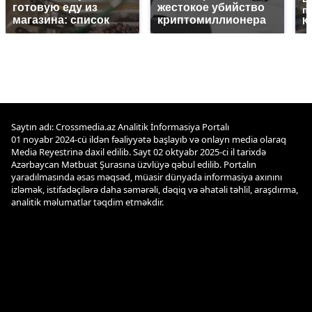
готовую еду из
жестокое убийство
п
магазина: список
криптомиллионера
К
Saytın adı: Crossmedia.az Analitik İnformasiya Portalı
01 noyabr 2024-cü ildən fəaliyyətə başlayıb və onlayn media olaraq
Media Reyestrinə daxil edilib. Sayt 02 oktyabr 2025-ci il tarixdə
Azərbaycan Mətbuat Şurasına üzvlüyə qəbul edilib. Portalın
yaradılmasında əsas məqsəd, müasir dünyada informasiya axınını
izləmək, istifadəçilərə daha səmərəli, dəqiq və əhatəli təhlil, araşdırma,
analitik məlumatlar təqdim etməkdir.