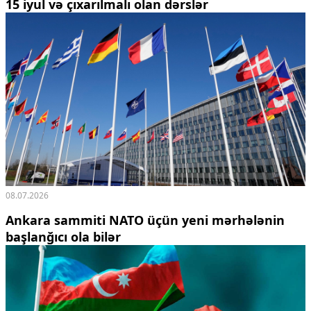
15 iyul və çıxarılmalı olan dərslər
08.07.2026
Ankara sammiti NATO üçün yeni mərhələnin
başlanğıcı ola bilər