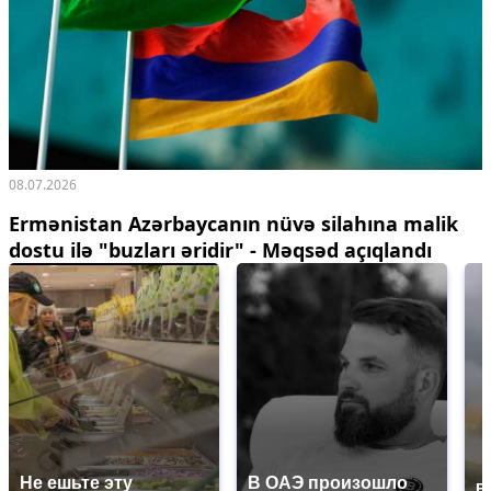
08.07.2026
Ermənistan Azərbaycanın nüvə silahına malik
dostu ilə "buzları əridir" - Məqsəd açıqlandı
Не ешьте эту
В ОАЭ произошло
В