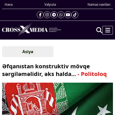
Hava
Valyuta
Namaz vaxtları
Prezidentin gündəliyi
Asiya
Gündəm
Dünya
Əfqanıstan konstruktiv mövqe
Xarici xəbərlər
sərgiləməlidir, əks halda...
- Politoloq
Cənubi Qafqaz
Türk Dünyası
Yaxın Şərq
Avropa
Amerika
Asiya
Afrika