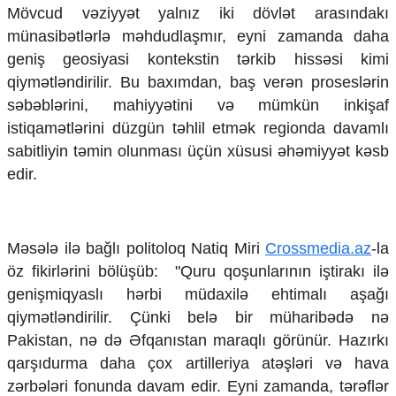
Mədəniyyətimizin Zəfəri
Mövcud vəziyyət yalnız iki dövlət arasındakı
Zəfər Diasporu
münasibətlərlə məhdudlaşmır, eyni zamanda daha
Səhiyyə
geniş geosiyasi kontekstin tərkib hissəsi kimi
Ailə və uşaq
qiymətləndirilir. Bu baxımdan, baş verən proseslərin
Turizm
səbəblərini, mahiyyətini və mümkün inkişaf
İqtisadiyyat
istiqamətlərini düzgün təhlil etmək regionda davamlı
sabitliyin təmin olunması üçün xüsusi əhəmiyyət kəsb
İqtisadi xəbərlər
Energetika
edir.
Neft-qaz
Əmək və sosial siyasət
Kənd təsərrüfatı
Məsələ ilə bağlı politoloq Natiq Miri
Crossmedia.az
-la
Hərbi sənaye
Telekommunikasiya və nəqliyyat
öz fikirlərini bölüşüb: "Quru qoşunlarının iştirakı ilə
COP29
genişmiqyaslı hərbi müdaxilə ehtimalı aşağı
qiymətləndirilir. Çünki belə bir müharibədə nə
Cəmiyyət
Pakistan, nə də Əfqanıstan maraqlı görünür. Hazırkı
Crossmedia.az - 1 yaş
qarşıdurma daha çox artilleriya atəşləri və hava
Siyasət
zərbələri fonunda davam edir. Eyni zamanda, tərəflər
Məhkəmə və hüquq