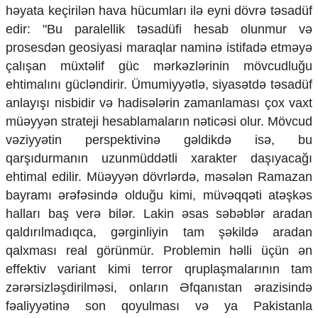
həyata keçirilən hava hücumları ilə eyni dövrə təsadüf
edir: "Bu paralellik təsadüfi hesab olunmur və
prosesdən geosiyasi maraqlar naminə istifadə etməyə
çalışan müxtəlif güc mərkəzlərinin mövcudluğu
ehtimalını gücləndirir. Ümumiyyətlə, siyasətdə təsadüf
anlayışı nisbidir və hadisələrin zamanlaması çox vaxt
müəyyən strateji hesablamaların nəticəsi olur. Mövcud
vəziyyətin perspektivinə gəldikdə isə, bu
qarşıdurmanın uzunmüddətli xarakter daşıyacağı
ehtimal edilir. Müəyyən dövrlərdə, məsələn Ramazan
bayramı ərəfəsində olduğu kimi, müvəqqəti atəşkəs
halları baş verə bilər. Lakin əsas səbəblər aradan
qaldırılmadıqca, gərginliyin tam şəkildə aradan
qalxması real görünmür. Problemin həlli üçün ən
effektiv variant kimi terror qruplaşmalarının tam
zərərsizləşdirilməsi, onların Əfqanıstan ərazisində
fəaliyyətinə son qoyulması və ya Pakistanla