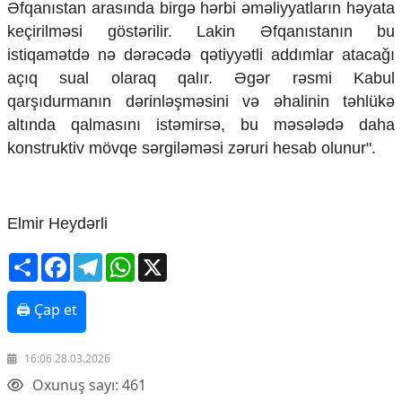
Əfqanıstan arasında birgə hərbi əməliyyatların həyata
keçirilməsi göstərilir. Lakin Əfqanıstanın bu
istiqamətdə nə dərəcədə qətiyyətli addımlar atacağı
açıq sual olaraq qalır. Əgər rəsmi Kabul
qarşıdurmanın dərinləşməsini və əhalinin təhlükə
altında qalmasını istəmirsə, bu məsələdə daha
konstruktiv mövqe sərgiləməsi zəruri hesab olunur".
Elmir Heydərli
Share
Facebook
Telegram
WhatsApp
X
🖨 Çap et
16:06 28.03.2026
Oxunuş sayı: 461