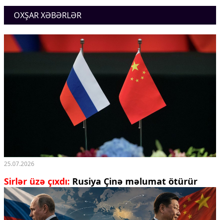
OXŞAR XƏBƏRLƏR
25.07.2026
Sirlər üzə çıxdı:
Rusiya Çinə məlumat ötürür