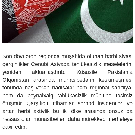
Çarpaz baxış
Təhlil
Siyasi
Geosiyasi
İqtisadi
Sosioloji
Araşdırma
Son dövrlərdə regionda müşahidə olunan hərbi-siyasi
Multimedia
gərginliklər Cənubi Asiyada təhlükəsizlik məsələlərini
Foto
yenidən aktuallaşdırıb. Xüsusilə Pakistanla
Video
Əfqanıstan arasında münasibətlərin kəskinləşməsi
İnfoqrafika
fonunda baş verən hadisələr həm regional sabitliyə,
Podcast
həm də beynəlxalq təhlükəsizlik mühitinə təsirsiz
Humanitar
ötüşmür. Qarşılıqlı ittihamlar, sərhəd insidentləri və
artan hərbi aktivlik bu iki ölkə arasında onsuz da
Elm və təhsil
Mədəniyyət
həssas olan münasibətləri daha mürəkkəb mərhələyə
Diaspor
daxil edib.
Yüksəliş hekayəsi