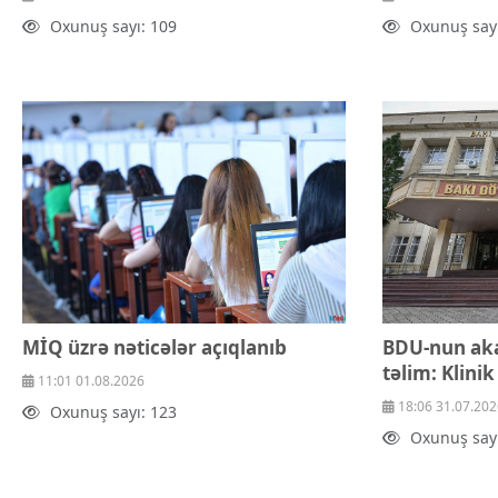
Oxunuş sayı: 109
Oxunuş sayı
MİQ üzrə nəticələr açıqlanıb
BDU-nun ak
təlim: Klinik 
11:01 01.08.2026
18:06 31.07.202
Oxunuş sayı: 123
Oxunuş sayı