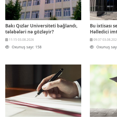
Bakı Qızlar Universiteti bağlandı,
Bu ixtisası s
tələbələri nə gözləyir?
Həlledici im
11:15 03.08.2026
09:37 03.08.202
Oxunuş sayı: 158
Oxunuş sayı