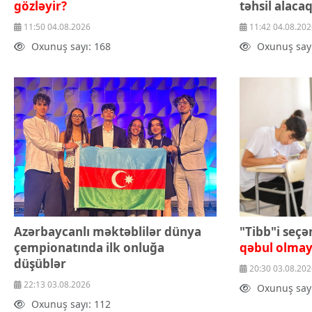
İqtisadiyyat
gözləyir?
təhsil alaca
İqtisadi xəbərlər
11:50 04.08.2026
11:42 04.08.202
Energetika
Oxunuş sayı: 168
Oxunuş sayı
Neft-qaz
Əmək və sosial siyasət
Kənd təsərrüfatı
Hərbi sənaye
Telekommunikasiya və nəqliyyat
COP29
Cəmiyyət
Crossmedia.az - 1 yaş
Siyasət
Məhkəmə və hüquq
Ekologiya
Zəfər - 5
Azərbaycanlı məktəblilər dünya
"Tibb"i seçə
Gənclər və İdman
çempionatında ilk onluğa
qəbul olmay
Media və QHT
düşüblər
Hadisə
20:30 03.08.202
Sağlamlıq
22:13 03.08.2026
Oxunuş sayı
Sosium
Oxunuş sayı: 112
Mənəvi dəyərlər