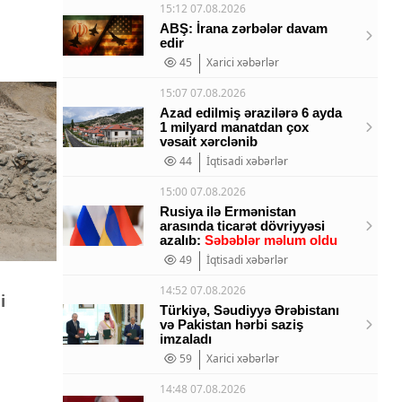
15:12 07.08.2026
ABŞ: İrana zərbələr davam
edir
45
Xarici xəbərlər
15:07 07.08.2026
Azad edilmiş ərazilərə 6 ayda
1 milyard manatdan çox
vəsait xərclənib
44
İqtisadi xəbərlər
15:00 07.08.2026
Rusiya ilə Ermənistan
arasında ticarət dövriyyəsi
azalıb:
Səbəblər məlum oldu
49
İqtisadi xəbərlər
14:52 07.08.2026
i
Türkiyə, Səudiyyə Ərəbistanı
və Pakistan hərbi saziş
imzaladı
59
Xarici xəbərlər
14:48 07.08.2026