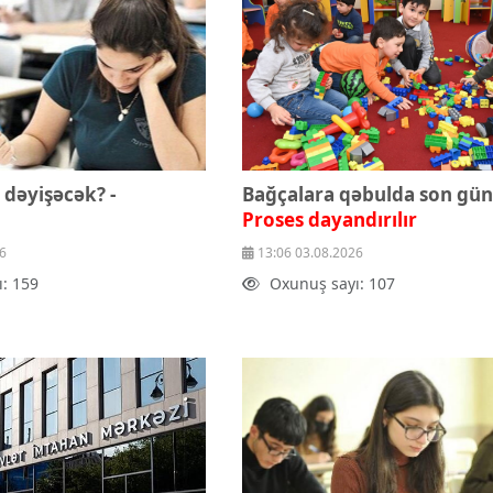
Keçid balları dəyişəcək? -
Bağçalara qəbulda son gün
Proses dayandırılır
6
13:06 03.08.2026
: 159
Oxunuş sayı: 107