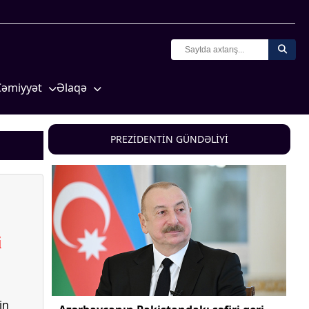
Cəmiyyət
Əlaqə
Crossmedia.az - 1 yaş
Missiyamız
Siyasət
PREZİDENTİN GÜNDƏLİYİ
Məhkəmə və hüquq
yasət
Ekologiya
Zəfər - 5
Gənclər və İdman
i
a və
Media və QHT
Hadisə
Sağlamlıq
in