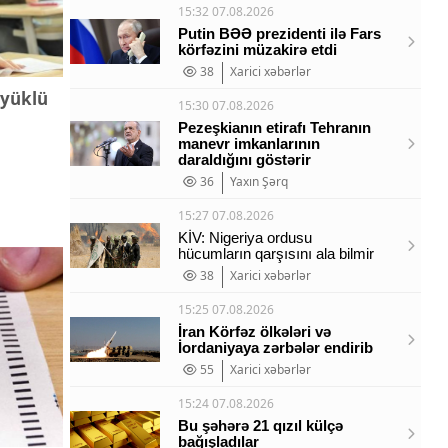
15:32 07.08.2026
Putin BƏƏ prezidenti ilə Fars
körfəzini müzakirə etdi
38
Xarici xəbərlər
eyüklü
15:30 07.08.2026
Pezeşkianın etirafı Tehranın
manevr imkanlarının
daraldığını göstərir
36
Yaxın Şərq
15:27 07.08.2026
KİV: Nigeriya ordusu
hücumların qarşısını ala bilmir
38
Xarici xəbərlər
15:25 07.08.2026
İran Körfəz ölkələri və
İordaniyaya zərbələr endirib
55
Xarici xəbərlər
15:24 07.08.2026
Bu şəhərə 21 qızıl külçə
bağışladılar