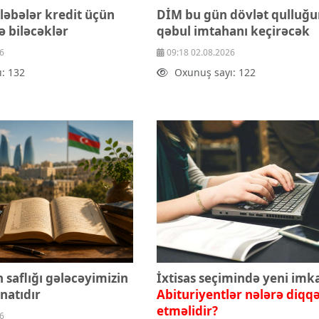
ləbələr kredit üçün
DİM bu gün dövlət qulluğ
ə biləcəklər
qəbul imtahanı keçirəcək
6
09:18 02.08.2026
: 132
Oxunuş sayı: 122
n saflığı gələcəyimizin
İxtisas seçimində yeni imk
inatıdır
Abituriyentlər nələrə diqq
etməlidir?
6