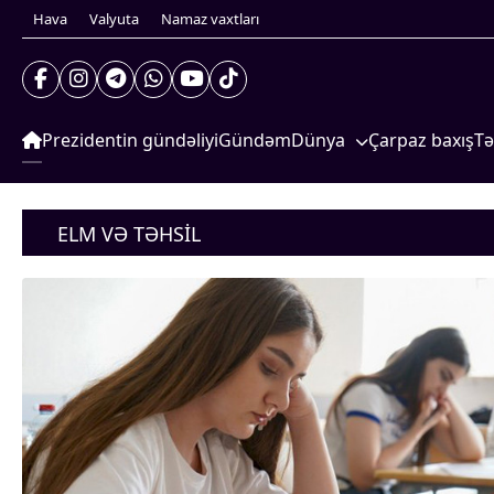
Hava
Valyuta
Namaz vaxtları
Prezidentin gündəliyi
Gündəm
Dünya
Çarpaz baxış
Tə
Xarici xəbərlər
S
Prezidentin gündəliyi
Cənubi Qafqaz
G
Gündəm
ELM VƏ TƏHSIL
Dünya
Türk Dünyası
İ
Xarici xəbərlər
Yaxın Şərq
S
Cənubi Qafqaz
Türk Dünyası
Avropa
Yaxın Şərq
Amerika
Avropa
Amerika
Asiya
Asiya
Afrika
Afrika
Çarpaz baxış
Təhlil