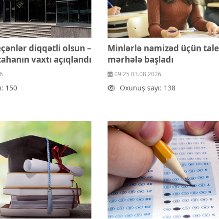
eçənlər diqqətli olsun –
Minlərlə namizəd üçün tal
tahanın vaxtı açıqlandı
mərhələ başladı
6
09:25 03.08.2026
: 150
Oxunuş sayı: 138