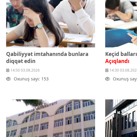
Qabiliyyət imtahanında bunlara
diqqət edin
Açıqlandı
14:50 03.08.2026
14:30 03.08.202
Oxunuş sayı: 153
Oxunuş sayı