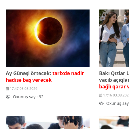
Texnologiya
Mətbuat-150
Əlaqə
Missiyamız
Ay Günəşi örtəcək:
tarixdə nadir
Bakı Qızlar U
hadisə baş verəcək
vacib açıql
bağlı qərar v
17:47 03.08.2026
17:16 03.08.202
Oxunuş sayı: 92
Oxunuş sayı