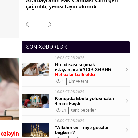
ri geri
Azərbaycanın Pakistandakı səfiri geri
Az
Sosium
çağırılıb, yenisi təyin olunub
ça
Mənəvi dəyərlər
Texnologiya
Mətbuat-150
SON XƏBƏRLƏR
16:08 07.08.2026
Bu ixtisası seçmək
istəyənlərə VACİB XƏBƏR -
Nəticələr bəlli oldu
1
Elm və təhsil
16:02 07.08.2026
Konqoda Ebola yoluxmaları
4 mini keçdi
24
Xarici xəbərlər
16:00 07.08.2026
"Allahın evi" niyə gecələr
bağlanır?
özləyin