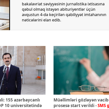
xalq İnvestisiya
Azərbaycanın Malayziyadakı səfi
bakalavriat səviyyəsinin jurnalistika ixtisasına
t Komitəsi yaradılıb
çağırılıb, yenisi təyin olunub
qəbul olmaq istəyən abituriyentlər üçün
avqustun 4-də keçirilən qabiliyyət imtahanının
nəticələrini elan edib.
i: 155 azərbaycanlı
Müəllimləri gözləyən vacib
P 10 universitetində
prosesə start verildi -
SMS g