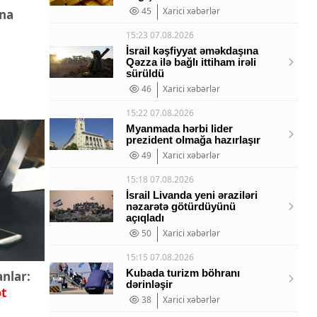
45
Xarici xəbərlər
una
15:23 07.08.2026
İsrail kəşfiyyat əməkdaşına
Qəzza ilə bağlı ittiham irəli
sürüldü
46
Xarici xəbərlər
15:22 07.08.2026
Myanmada hərbi lider
prezident olmağa hazırlaşır
49
Xarici xəbərlər
15:18 07.08.2026
İsrail Livanda yeni əraziləri
nəzarətə götürdüyünü
açıqladı
50
Xarici xəbərlər
15:15 07.08.2026
Kubada turizm böhranı
anlar:
dərinləşir
ət
38
Xarici xəbərlər