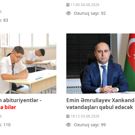
q
11:40 04.08.2026
6
Oxunuş sayı: 92
: 83
n abituriyentlər -
Emin Əmrullayev Xankənd
a bilər
vətəndaşları qəbul edəcək
6
18:12 03.08.2026
: 110
Oxunuş sayı: 99