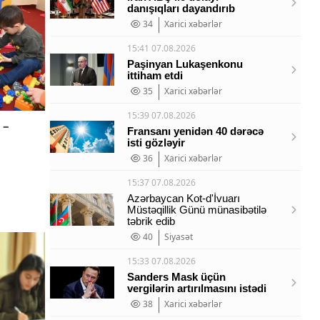
danışıqları dayandırıb
34
Xarici xəbərlər
15:41 07.08.2026
Paşinyan Lukaşenkonu
ittiham etdi
35
Xarici xəbərlər
15:39 07.08.2026
 –
Fransanı yenidən 40 dərəcə
isti gözləyir
36
Xarici xəbərlər
15:37 07.08.2026
Azərbaycan Kot-d'İvuarı
Müstəqillik Günü münasibətilə
təbrik edib
40
Siyasət
15:33 07.08.2026
Sanders Mask üçün
vergilərin artırılmasını istədi
38
Xarici xəbərlər