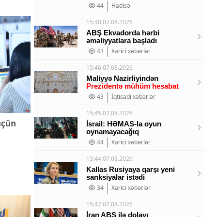
44
Hadisə
15:48 07.08.2026
ABŞ Ekvadorda hərbi
əməliyyatlara başladı
43
Xarici xəbərlər
15:46 07.08.2026
Maliyyə Nazirliyindən
Prezidentə mühüm hesabat
43
İqtisadi xəbərlər
15:45 07.08.2026
üçün
İsrail: HƏMAS-la oyun
oynamayacağıq
44
Xarici xəbərlər
15:44 07.08.2026
Kallas Rusiyaya qarşı yeni
sanksiyalar istədi
34
Xarici xəbərlər
15:42 07.08.2026
İran ABŞ ilə dolayı