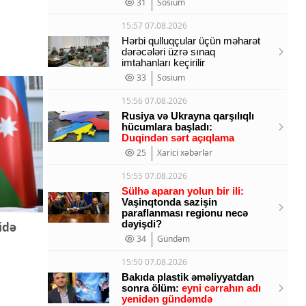
31
Sosium
15:57 07.08.2026
Hərbi qulluqçular üçün məharət
dərəcələri üzrə sınaq
imtahanları keçirilir
33
Sosium
15:56 07.08.2026
Rusiya və Ukrayna qarşılıqlı
hücumlara başladı:
Duqindən sərt açıqlama
25
Xarici xəbərlər
15:55 07.08.2026
Sülhə aparan yolun bir ili:
Vaşinqtonda sazişin
paraflanması regionu necə
dəyişdi?
idə
34
Gündəm
15:50 07.08.2026
Bakıda plastik əməliyyatdan
sonra ölüm:
eyni cərrahın adı
yenidən gündəmdə