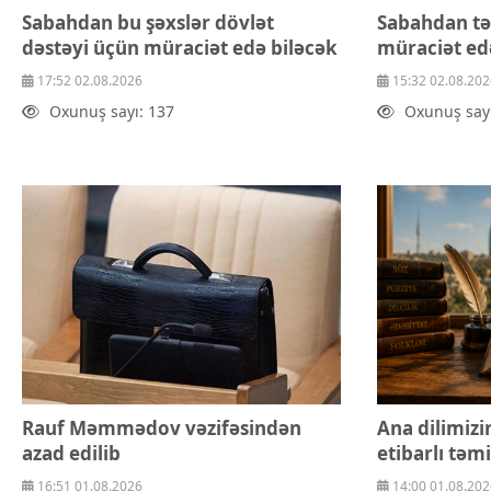
Sabahdan bu şəxslər dövlət
Sabahdan tə
dəstəyi üçün müraciət edə biləcək
müraciət ed
17:52 02.08.2026
15:32 02.08.202
Oxunuş sayı: 137
Oxunuş sayı
Rauf Məmmədov vəzifəsindən
Ana dilimizi
azad edilib
etibarlı təm
16:51 01.08.2026
14:00 01.08.202