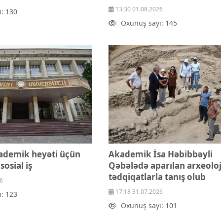
13:30 01.08.2026
: 130
Oxunuş sayı: 145
ademik heyəti üçün
Akademik İsa Həbibbəyli
sosial iş
Qəbələdə aparılan arxeoloj
tədqiqatlarla tanış olub
6
17:18 31.07.2026
: 123
Oxunuş sayı: 101