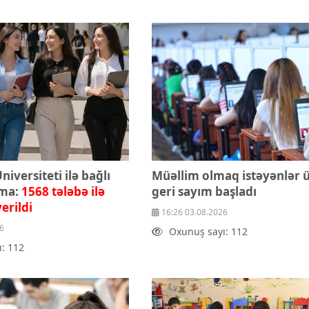
niversiteti ilə bağlı
Müəllim olmaq istəyənlər 
ama:
1568 tələbə ilə
geri sayım başladı
erildi
16:26 03.08.2026
6
Oxunuş sayı: 112
: 112