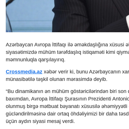
İqtisadiyyat
İqtisadi xəbərlər
Energetika
Neft-qaz
Əmək və sosial siyasət
Kənd təsərrüfatı
Hərbi sənaye
Azərbaycan Avropa İttifaqı ilə əməkdaşlığına xüsusi əhə
Telekommunikasiya və nəqliyyat
siyasətimizdə mühüm tərəfdaşlıq istiqaməti kimi qiymə
COP29
Cəmiyyət
məmnunluqla qarşılayırıq.
Crossmedia.az - 1 yaş
Siyasət
Crossmedia.az
xəbər verir ki, bunu Azərbaycanın xar
Məhkəmə və hüquq
münasibətilə təşkil olunan mərasimdə deyib.
Ekologiya
Zəfər - 5
“Bu dinamikanın ən mühüm göstəricilərindən biri son d
Gənclər və İdman
baxımdan, Avropa İttifaqı Şurasının Prezidenti Antoni
Media və QHT
olunmuş birgə mətbuat bəyanatı xüsusilə əhəmiyyətli
Hadisə
gücləndirilməsinə dair ortaq öhdəliyimizi bir daha tə
Sağlamlıq
üçün aydın siyasi mesaj verdi.
Sosium
Mənəvi dəyərlər