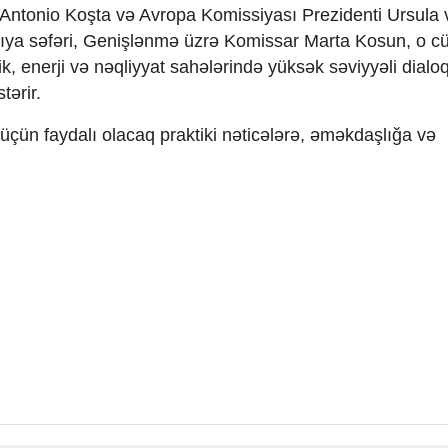
 Antonio Koşta və Avropa Komissiyası Prezidenti Ursula 
kıya səfəri, Genişlənmə üzrə Komissar Marta Kosun, o 
ik, enerji və nəqliyyat sahələrində yüksək səviyyəli dialoq
tərir.
f üçün faydalı olacaq praktiki nəticələrə, əməkdaşlığa və