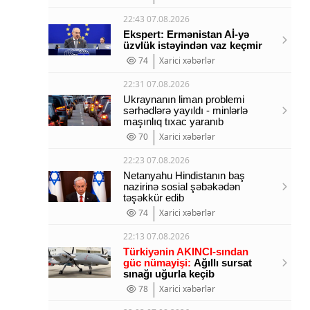
22:43 07.08.2026
Ekspert: Ermənistan Aİ-yə
üzvlük istəyindən vaz keçmir
74
Xarici xəbərlər
22:31 07.08.2026
Ukraynanın liman problemi
sərhədlərə yayıldı - minlərlə
maşınlıq tıxac yaranıb
70
Xarici xəbərlər
22:23 07.08.2026
Netanyahu Hindistanın baş
nazirinə sosial şəbəkədən
təşəkkür edib
74
Xarici xəbərlər
22:13 07.08.2026
Türkiyənin AKINCI-sından
güc nümayişi:
Ağıllı sursat
sınağı uğurla keçib
78
Xarici xəbərlər