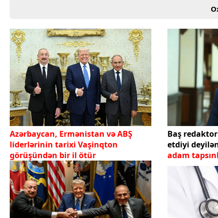
O
Azərbaycan, Ermənistan və ABŞ
Baş redaktor
liderlərinin tarixi Vaşinqton
etdiyi deyilə
görüşündən bir il ötür
adam tapsı