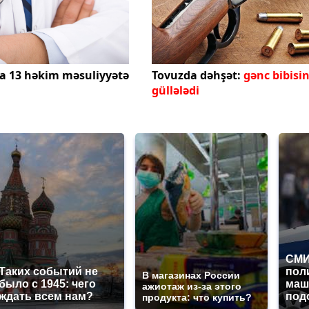
a 13 həkim məsuliyyətə
Tovuzda dəhşət:
gənc bibisin
güllələdi
СМИ
Таких событий не
пол
В магазинах России
было с 1945: чего
маш
ажиотаж из-за этого
ждать всем нам?
под
продукта: что купить?