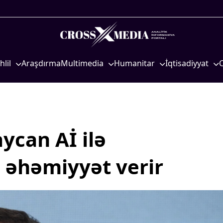
hlil
Araşdırma
Multimedia
Humanitar
İqtisadiyyat
iyasi
Foto
Elm və təhsil
İqtisadi xəbərlər
eosiyasi
Video
Mədəniyyət
Energetika
qtisadi
İnfoqrafika
Diaspor
Neft-qaz
osioloji
Podcast
Yüksəliş hekayəsi
Əmək və sosial si
ycan Aİ ilə
Mədəniyyətimizin Zəfəri
Kənd təsərrüfatı
 əhəmiyyət verir
Zəfər Diasporu
Hərbi sənaye
Səhiyyə
Telekommunikasiy
nəqliyyat
Ailə və uşaq
COP29
Turizm