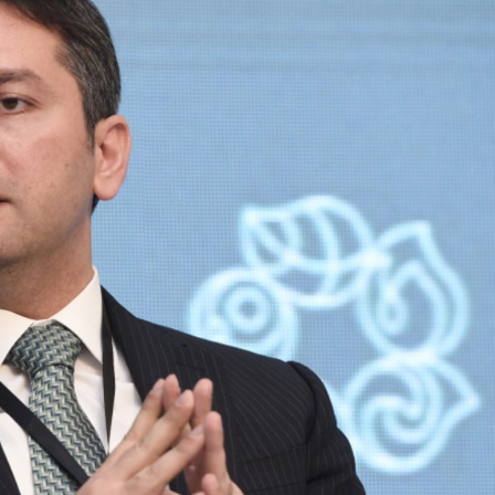
xalq İnvestisiya
Azərbaycanın Malayziyadakı səfi
t Komitəsi yaradılıb
çağırılıb, yenisi təyin olunub