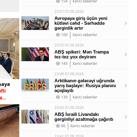
154
Xarici xəbərlər
23:57 07.08.2026
Avropaya giriş üçün yeni
kütləvi cəhd - Sərhəddə
gərginlik artır
100
Xarici xəbərlər
23:55 07.08.2026
ABŞ spikeri: Mən Trampa
tez-tez yox deyirəm
143
Xarici xəbərlər
23:49 07.08.2026
Arktikanın gələcəyi uğrunda
naya
yarış başlayır: Rusiya planını
fli
açıqlayıb
ə
139
Xarici xəbərlər
23:45 07.08.2026
ABŞ İsraili Livandakı
gərginliyi azaltmağa çağırıb
90
Xarici xəbərlər
23:41 07.08.2026