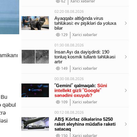
62
Xarici xəbərlər
02:20 08.08.2026
Ayaqqabı altlığında virus
təhlükəsi: ev pişikləri də yoluxa
bilər
129
Xarici xəbərlər
01:30 08.08.2026
İnsan Ayı da dəyişdirdi: 190
namikanı
tonluq kosmik tullantı təhlükəsi
artır
149
Xarici xəbərlər
00:30 08.08.2026
˝Gemini˝ qalmaqalı:
Süni
intellekt gizli ˝Google˝
sənədini oxuyub?
 Bu
109
Xarici xəbərlər
ə qəbul
zrə
00:12 08.08.2026
ABŞ Körfəz ölkələrinə 5250
ləsi
raket əleyhinə müdafiə raketi
satacaq
150
Xarici xəbərlər