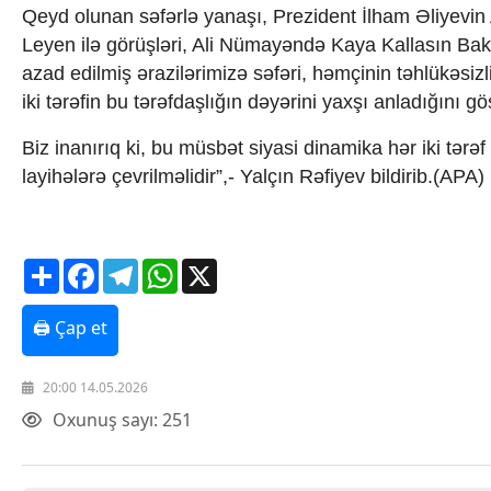
Qeyd olunan səfərlə yanaşı, Prezident İlham Əliyevin
Texnologiya
Leyen ilə görüşləri, Ali Nümayəndə Kaya Kallasın Ba
Mətbuat-150
Əlaqə
azad edilmiş ərazilərimizə səfəri, həmçinin təhlükəsizl
Missiyamız
iki tərəfin bu tərəfdaşlığın dəyərini yaxşı anladığını gös
Biz inanırıq ki, bu müsbət siyasi dinamika hər iki tərə
layihələrə çevrilməlidir”,- Yalçın Rəfiyev bildirib.(APA)
Share
Facebook
Telegram
WhatsApp
X
🖨 Çap et
20:00 14.05.2026
Oxunuş sayı: 251