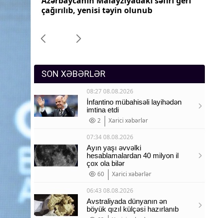
ri geri
Azərbaycanın Pakistandakı səfiri geri
Az
Sosium
çağırılıb, yenisi təyin olunub
ça
Mənəvi dəyərlər
Texnologiya
Mətbuat-150
SON XƏBƏRLƏR
08:27 08.08.2026
İnfantino mübahisəli layihədən
imtina etdi
2
Xarici xəbərlər
07:34 08.08.2026
Ayın yaşı əvvəlki
hesablamalardan 40 milyon il
çox ola bilər
60
Xarici xəbərlər
06:43 08.08.2026
Avstraliyada dünyanın ən
böyük qızıl külçəsi hazırlanıb