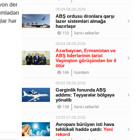
von der
00:09 08.08.2026
cümlədən
ABŞ ordusu dronlara qarşı
lar hər
lazer sistemləri almağa
hazırlaşır
153
Xarici xəbərlər
00:04 08.08.2026
Azərbaycan, Ermənistan və
ABŞ liderlərinin tarixi
Vaşinqton görüşündən bir il
ötür
166
Gündəm
00:02 08.08.2026
Gərginlik fonunda ABŞ
addımı: Təyyarələr bölgəyə
yönəlib
158
Xarici xəbərlər
23:59 07.08.2026
Avropanı bürüyən isti hava
təhlükəli həddə çatdı:
Yeni
rekord