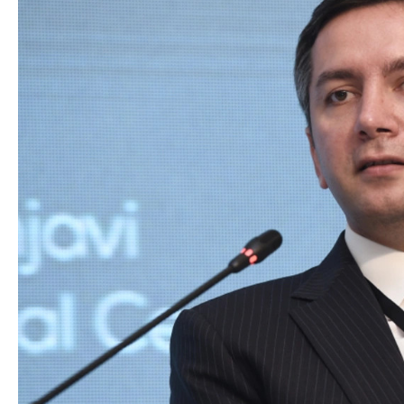
Azərbaycan Beynəl
Siyasi
Forumunun Təşkila
Geosiyasi
İqtisadi
Sosioloji
Araşdırma
Multimedia
Foto
Video
İnfoqrafika
Podcast
Humanitar
Elm və təhsil
Mədəniyyət
Diaspor
Yüksəliş hekayəsi
Mədəniyyətimizin Zəfəri
Zəfər Diasporu
Səhiyyə
Ailə və uşaq
Turizm