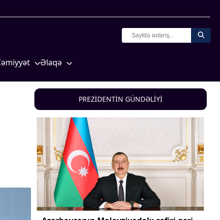
Cəmiyyət
Əlaqə
Crossmedia.az - 1 yaş
Missiyamız
Siyasət
PREZİDENTİN GÜNDƏLİYİ
Məhkəmə və hüquq
yasət
Ekologiya
Zəfər - 5
Gənclər və İdman
a və
Media və QHT
Hadisə
Sağlamlıq