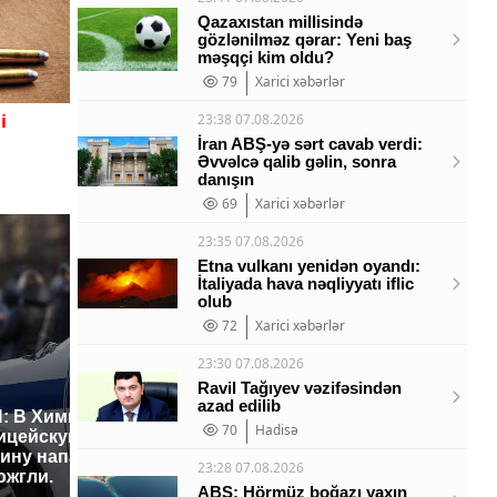
Qazaxıstan millisində
gözlənilməz qərar: Yeni baş
məşqçi kim oldu?
79
Xarici xəbərlər
i
23:38 07.08.2026
İran ABŞ-yə sərt cavab verdi:
Əvvəlcə qalib gəlin, sonra
danışın
69
Xarici xəbərlər
23:35 07.08.2026
Etna vulkanı yenidən oyandı:
İtaliyada hava nəqliyyatı iflic
olub
72
Xarici xəbərlər
23:30 07.08.2026
Ravil Tağıyev vəzifəsindən
azad edilib
: В Химках на
70
Hadisə
ицейскую
Где будет встреча
На Урал
ину напали и
президентов США и
были ук
23:28 07.08.2026
ожгли.
России: Европа?
миллио
ABŞ: Hörmüz boğazı yaxın