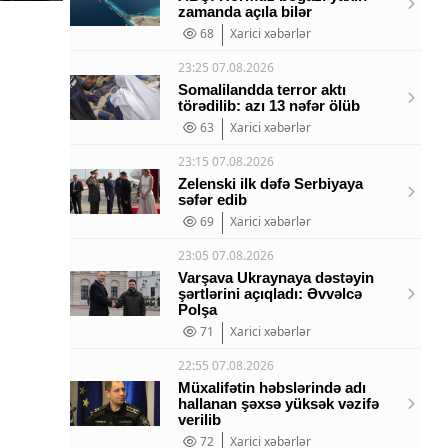
zamanda açıla bilər
68
Xarici xəbərlər
23:25 07.08.2026
Somalilandda terror aktı
törədilib: azı 13 nəfər ölüb
63
Xarici xəbərlər
23:15 07.08.2026
Zelenski ilk dəfə Serbiyaya
səfər edib
69
Xarici xəbərlər
23:05 07.08.2026
Varşava Ukraynaya dəstəyin
şərtlərini açıqladı: Əvvəlcə
Polşa
71
Xarici xəbərlər
22:55 07.08.2026
Müxalifətin həbslərində adı
hallanan şəxsə yüksək vəzifə
verilib
72
Xarici xəbərlər