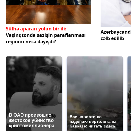
Sülhə aparan yolun bir ili:
Azərbaycand
Vaşinqtonda sazişin paraflanması
cəlb edilib
regionu necə dəyişdi?
В ОАЭ произошло
Все новости по
жестокое убийство
падению вертолета на
криптомиллионера
Кавказе: читать здесь