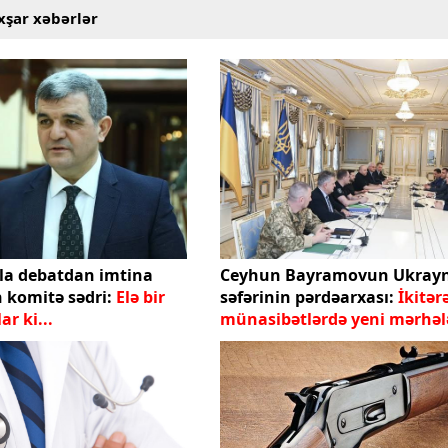
xşar xəbərlər
la debatdan imtina
Ceyhun Bayramovun Ukray
n komitə sədri:
Elə bir
səfərinin pərdəarxası:
İkitərə
nlar ki...
münasibətlərdə yeni mərhəl
başlayır