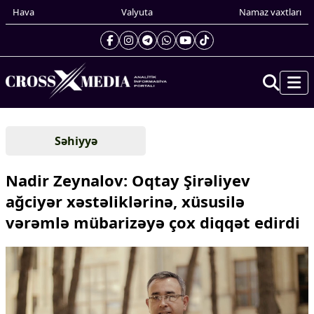
Hava
Valyuta
Namaz vaxtları
Prezidentin gündəliyi
Səhiyyə
Gündəm
Dünya
Nadir Zeynalov: Oqtay Şirəliyev
Xarici xəbərlər
ağciyər xəstəliklərinə, xüsusilə
Cənubi Qafqaz
vərəmlə mübarizəyə çox diqqət edirdi
Türk Dünyası
Yaxın Şərq
Avropa
Amerika
Asiya
Afrika