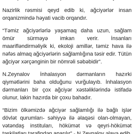
Mədəniyyətimizin Zəfəri
Nazirlik rəsmisi qeyd edib ki, ağciyərlər insan
Zəfər Diasporu
Səhiyyə
orqanizmində həyati vacib orqandır.
Ailə və uşaq
Turizm
“Təmiz ağciyərlərlə yaşamaq daha uzun, sağlam
ömür sürməyə imkan verir. İnsanları
İqtisadiyyat
maarifləndirməliyik ki, ekoloji amillər, təmiz hava ilə
İqtisadi xəbərlər
nəfəs almaq ağciyərlərin sağlamlığına təsir edir. Tütün
Energetika
ağciyər xərçənginin bir nömrəli səbəbidir”.
Neft-qaz
Əmək və sosial siyasət
N.Zeynalov İnhalasyon dərmanların hazırki
Kənd təsərrüfatı
qiymətlərini baha olduğunu vurğulayıb. İnhalasyon
Hərbi sənaye
dərmanları bir çox ağciyər xəstəliklərində istifadə
Telekommunikasiya və nəqliyyat
olunur, lakin hazırda bir çoxu bahadır.
COP29
Cəmiyyət
“Bizim ölkəmizdə ağciyər sağlamlığı ilə bağlı işlər
dövlət qurumları- səhiyyə ilə əlaqəsi olan-olmayan,
Crossmedia.az - 1 yaş
vətəndaş instituları, hökümət və qeyri-hökümət
Siyasət
təşkilatları tərəfindən aparılır”,- N.Zeynalov əlavə edib.
Məhkəmə və hüquq