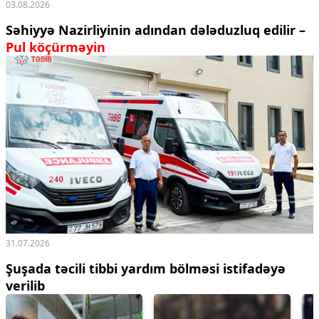
03.08.2026
Səhiyyə Nazirliyinin adından dələduzluq edilir –
Pul köçürməyin
31.07.2026
Şuşada təcili tibbi yardım bölməsi istifadəyə
verilib