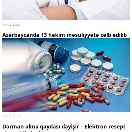
07.08.2026
Azərbaycanda 13 həkim məsuliyyətə cəlb edilib
07.08.2026
Dərman alma qaydası dəyişir – Elektron resept