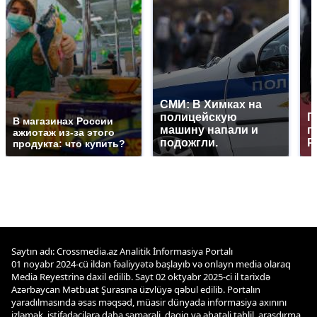
СМИ: В Химках на
полицейскую
Г
В магазинах России
машину напали и
п
ажиотаж из-за этого
подожгли.
Р
продукта: что купить?
Saytın adı: Crossmedia.az Analitik İnformasiya Portalı
01 noyabr 2024-cü ildən fəaliyyətə başlayıb və onlayn media olaraq
Media Reyestrinə daxil edilib. Sayt 02 oktyabr 2025-ci il tarixdə
Azərbaycan Mətbuat Şurasına üzvlüyə qəbul edilib. Portalın
yaradılmasında əsas məqsəd, müasir dünyada informasiya axınını
izləmək, istifadəçilərə daha səmərəli, dəqiq və əhatəli təhlil, araşdırma,