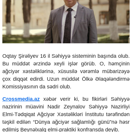
Çarpaz baxış
Təhlil
Siyasi
Geosiyasi
İqtisadi
Sosioloji
Araşdırma
Oqtay Şirəliyev 16 il Səhiyyə sisteminin başında olub.
Multimedia
Bu müddət ərzində xeyli işlər görüb. O, həmçinin
Foto
ağciyər xəstəliklərinə, xüsusilə vərəmlə mübarizəyə
Video
çox diqqət edirdi. Uzun müddət Ölkə Əlaqələndirmə
İnfoqrafika
Komissiyasının da sədri olub.
Podcast
Humanitar
Crossmedia.az
xəbər verir ki, bu fikirləri Səhiyyə
nazirinin müavini Nadir Zeynalov Səhiyyə Nazirliyi
Elm və təhsil
Elmi-Tədqiqat Ağciyər Xəstəlikləri İnstitutu tərəfindən
Mədəniyyət
təşkil edilən “Dünya ağciyər sağlamlığı günü”nə həsr
Diaspor
Yüksəliş hekayəsi
edilmiş Beynəlxalq elmi-praktiki konfransda deyib.