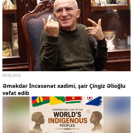
09.08.2026
Əməkdar İncəsənət xadimi, şair Çingiz Əlioğlu
vəfat edib