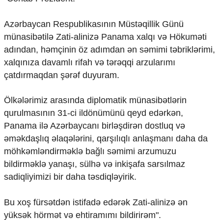
Mədəniyyətimizin Zəfəri
Zəfər Diasporu
Azərbaycan Respublikasının Müstəqillik Günü
Səhiyyə
münasibətilə Zati-alinizə Panama xalqı və Hökuməti
Ailə və uşaq
Turizm
adından, həmçinin öz adımdan ən səmimi təbriklərimi,
xalqınıza davamlı rifah və tərəqqi arzularımı
İqtisadiyyat
çatdırmaqdan şərəf duyuram.
İqtisadi xəbərlər
Energetika
Ölkələrimiz arasında diplomatik münasibətlərin
Neft-qaz
qurulmasının 31-ci ildönümünü qeyd edərkən,
Əmək və sosial siyasət
Panama ilə Azərbaycanı birləşdirən dostluq və
Kənd təsərrüfatı
əməkdaşlıq əlaqələrini, qarşılıqlı anlaşmanı daha da
Hərbi sənaye
Telekommunikasiya və nəqliyyat
möhkəmləndirməklə bağlı səmimi arzumuzu
COP29
bildirməklə yanaşı, sülhə və inkişafa sarsılmaz
sadiqliyimizi bir daha təsdiqləyirik.
Cəmiyyət
Crossmedia.az - 1 yaş
Bu xoş fürsətdən istifadə edərək Zati-alinizə ən
Siyasət
yüksək hörmət və ehtiramımı bildirirəm".
Məhkəmə və hüquq