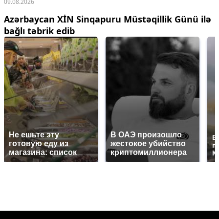
09.08.2026
Azərbaycan XİN Sinqapuru Müstəqillik Günü ilə
bağlı təbrik edib
Не ешьте эту
В ОАЭ произошло
В
готовую еду из
жестокое убийство
п
магазина: список
криптомиллионера
К