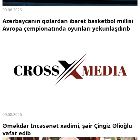
09.08.2026
Azərbaycanın qızlardan ibarət basketbol millisi
Avropa çempionatında oyunları yekunlaşdırıb
09.08.2026
Əməkdar İncəsənət xadimi, şair Çingiz Əlioğlu
vəfat edib