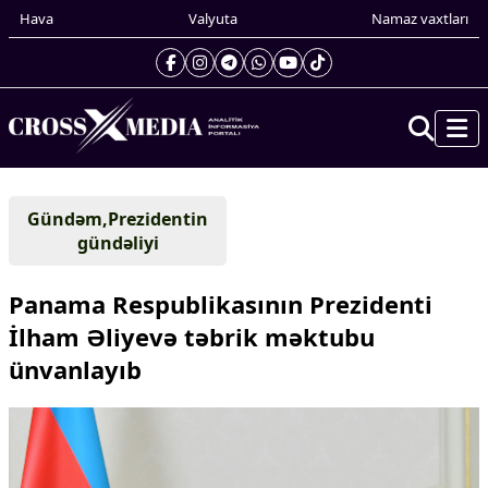
Hava
Valyuta
Namaz vaxtları
Prezidentin gündəliyi
Gündəm,Prezidentin
Gündəm
gündəliyi
Dünya
Xarici xəbərlər
Panama Respublikasının Prezidenti
Cənubi Qafqaz
İlham Əliyevə təbrik məktubu
Türk Dünyası
ünvanlayıb
Yaxın Şərq
Avropa
Amerika
Asiya
Afrika