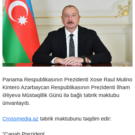
Çarpaz baxış
Təhlil
Siyasi
Geosiyasi
İqtisadi
Sosioloji
Araşdırma
Multimedia
Foto
Video
Panama Respublikasının Prezidenti Xose Raul Mulino
İnfoqrafika
Kintero Azərbaycan Respublikasının Prezidenti İlham
Podcast
Əliyevə Müstəqillik Günü ilə bağlı təbrik məktubu
Humanitar
ünvanlayıb.
Elm və təhsil
Crossmedia.az
təbrik məktubunu təqdim edir:
Mədəniyyət
Diaspor
Yüksəliş hekayəsi
"Cənab Prezident.