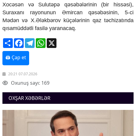
Mədəniyyətimizin Zəfəri
Xocəsən və Sulutəpə qəsəbələrinin (bir hissəsi),
Zəfər Diasporu
Suraxanı rayonunun Əmircan qəsəbəsinin, 5-ci
Səhiyyə
Mədən və X.Ələkbərov küçələrinin qaz təchizatında
Ailə və uşaq
qısamüddətli fasilə yaranacaq.
Turizm
Share
Facebook
Telegram
WhatsApp
X
İqtisadiyyat
İqtisadi xəbərlər
🖨 Çap et
Energetika
Neft-qaz
Əmək və sosial siyasət
20:21 07.07.2026
Kənd təsərrüfatı
Oxunuş sayı: 169
Hərbi sənaye
Telekommunikasiya və nəqliyyat
OXŞAR XƏBƏRLƏR
COP29
Cəmiyyət
Crossmedia.az - 1 yaş
Siyasət
Məhkəmə və hüquq