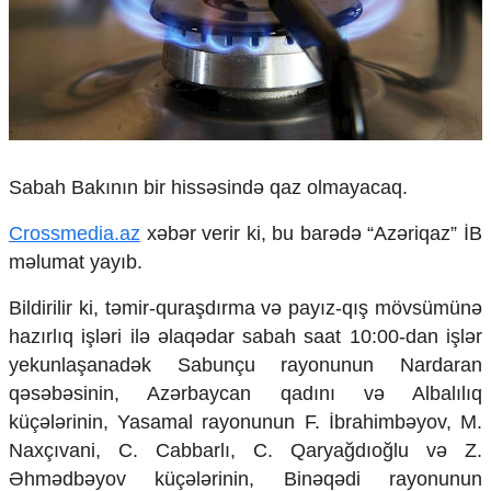
Çarpaz baxış
Təhlil
Siyasi
Geosiyasi
İqtisadi
Sosioloji
Sabah Bakının bir hissəsində qaz olmayacaq.
Araşdırma
Multimedia
Crossmedia.az
xəbər verir ki, bu barədə “Azəriqaz” İB
Foto
məlumat yayıb.
Video
İnfoqrafika
Bildirilir ki, təmir-quraşdırma və payız-qış mövsümünə
Podcast
hazırlıq işləri ilə əlaqədar sabah saat 10:00-dan işlər
yekunlaşanadək Sabunçu rayonunun Nardaran
Humanitar
qəsəbəsinin, Azərbaycan qadını və Albalılıq
Elm və təhsil
küçələrinin, Yasamal rayonunun F. İbrahimbəyov, M.
Mədəniyyət
Naxçıvani, C. Cabbarlı, C. Qaryağdıoğlu və Z.
Diaspor
Əhmədbəyov küçələrinin, Binəqədi rayonunun
Yüksəliş hekayəsi