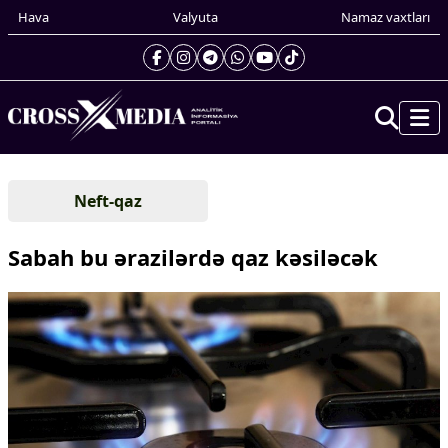
Hava
Valyuta
Namaz vaxtları
Prezidentin gündəliyi
Neft-qaz
Gündəm
Dünya
Sabah bu ərazilərdə qaz kəsiləcək
Xarici xəbərlər
Cənubi Qafqaz
Türk Dünyası
Yaxın Şərq
Avropa
Amerika
Asiya
Afrika