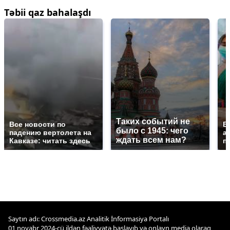
Təbii qaz bahalaşdı
Таких событий не
Все новости по
В
было с 1945: чего
падению вертолета на
а
ждать всем нам?
Кавказе: читать здесь
п
Saytın adı: Crossmedia.az Analitik İnformasiya Portalı
01 noyabr 2024-cü ildən fəaliyyətə başlayıb və onlayn media olaraq