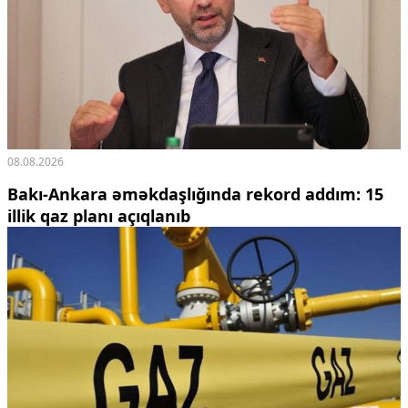
Ekologiya
Zəfər - 5
Gənclər və İdman
Media və QHT
Hadisə
Sağlamlıq
Sosium
Mənəvi dəyərlər
08.08.2026
Texnologiya
Bakı-Ankara əməkdaşlığında rekord addım: 15
Mətbuat-150
illik qaz planı açıqlanıb
Əlaqə
Missiyamız