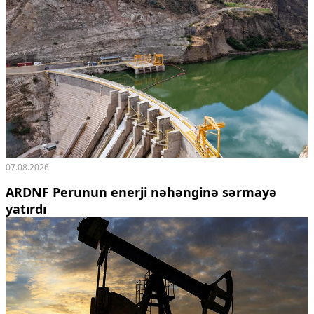
07.08.2026
ARDNF Perunun enerji nəhənginə sərmayə
yatırdı