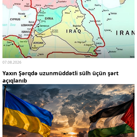
07.08.2026
Yaxın Şərqdə uzunmüddətli sülh üçün şərt
açıqlanıb