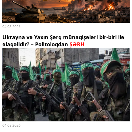
04.08.2026
Ukrayna və Yaxın Şərq münaqişələri bir-biri ilə
əlaqəlidir? – Politoloqdan
ŞƏRH
04.08.2026