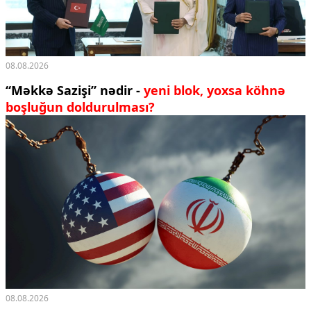
08.08.2026
“Məkkə Sazişi” nədir -
yeni blok, yoxsa köhnə
boşluğun doldurulması?
08.08.2026