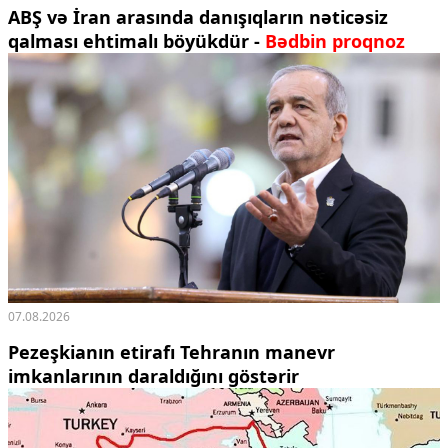
ABŞ və İran arasında danışıqların nəticəsiz
qalması ehtimalı böyükdür -
Bədbin proqnoz
07.08.2026
Pezeşkianın etirafı Tehranın manevr
imkanlarının daraldığını göstərir