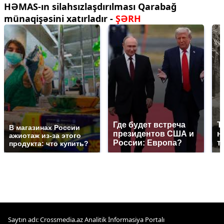
HƏMAS-ın silahsızlaşdırılması Qarabağ
münaqişəsini xatırladır -
ŞƏRH
Где будет встреча
Т
В магазинах России
президентов США и
н
ажиотаж из-за этого
России: Европа?
т
продукта: что купить?
Saytın adı: Crossmedia.az Analitik İnformasiya Portalı