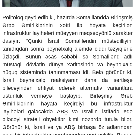
Politoloq qeyd edib ki, hazırda Somalilənddə Birləşmiş
Ərəb Əmirliklərinin xətti ilə həyata keçirilən
infrastruktur layihələri müəyyən məqsədyönlü xarakter
daşıyır: “Çünki İsrail Somaliləndin müstəqilliyini
tanıdıqdan sonra beynəlxalq aləmdə ciddi təzyiqlərlə
üzləşdi. Bunun əsas səbəbi isə Somalilənd adlı
müstəqil dövlətin dünya xəritəsində və beynəlxalq
hüquq sistemində tanınmaması idi. Belə görünür ki,
İsrail beynəlxalq reaksiyanın daha da sərtləşə
biləcəyindən ehtiyat edərək alternativ variantlara
üstünlük verməyə başlayıb. Birləşmiş Ərəb
Əmirliklərinin həyata keçirdiyi bu infrastruktur
layihələri gələcəkdə ABŞ və İsrailin istifadə edə
biləcəyi strateji obyektlər kimi nəzərdə tutula bilər.
Görünür ki, İsrail və ya ABŞ birbaşa öz adlarından