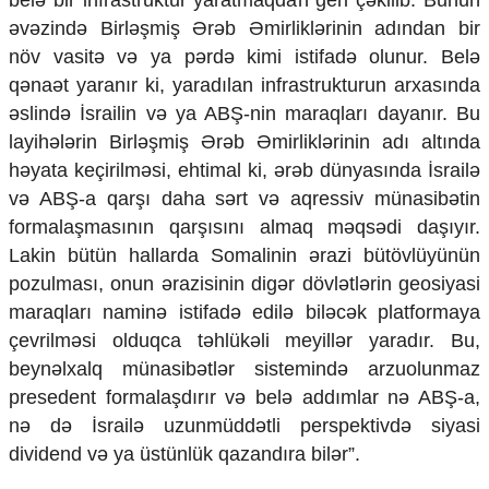
belə bir infrastruktur yaratmaqdan geri çəkilib. Bunun
əvəzində Birləşmiş Ərəb Əmirliklərinin adından bir
növ vasitə və ya pərdə kimi istifadə olunur. Belə
qənaət yaranır ki, yaradılan infrastrukturun arxasında
əslində İsrailin və ya ABŞ-nin maraqları dayanır. Bu
layihələrin Birləşmiş Ərəb Əmirliklərinin adı altında
həyata keçirilməsi, ehtimal ki, ərəb dünyasında İsrailə
və ABŞ-a qarşı daha sərt və aqressiv münasibətin
formalaşmasının qarşısını almaq məqsədi daşıyır.
Lakin bütün hallarda Somalinin ərazi bütövlüyünün
pozulması, onun ərazisinin digər dövlətlərin geosiyasi
maraqları naminə istifadə edilə biləcək platformaya
çevrilməsi olduqca təhlükəli meyillər yaradır. Bu,
beynəlxalq münasibətlər sistemində arzuolunmaz
presedent formalaşdırır və belə addımlar nə ABŞ-a,
nə də İsrailə uzunmüddətli perspektivdə siyasi
dividend və ya üstünlük qazandıra bilər”.