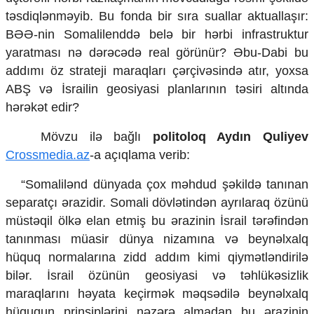
Mədəniyyətimizin Zəfəri
təsdiqlənməyib. Bu fonda bir sıra suallar aktuallaşır:
Zəfər Diasporu
BƏƏ-nin Somalilenddə belə bir hərbi infrastruktur
Səhiyyə
yaratması nə dərəcədə real görünür? Əbu-Dabi bu
Ailə və uşaq
Turizm
addımı öz strateji maraqları çərçivəsində atır, yoxsa
ABŞ və İsrailin geosiyasi planlarının təsiri altında
İqtisadiyyat
hərəkət edir?
İqtisadi xəbərlər
Mövzu ilə bağlı
politoloq Aydın Quliyev
Energetika
Neft-qaz
Crossmedia.az
-a açıqlama verib:
Əmək və sosial siyasət
Kənd təsərrüfatı
“Somalilənd dünyada çox məhdud şəkildə tanınan
Hərbi sənaye
separatçı ərazidir. Somali dövlətindən ayrılaraq özünü
Telekommunikasiya və nəqliyyat
müstəqil ölkə elan etmiş bu ərazinin İsrail tərəfindən
COP29
tanınması müasir dünya nizamına və beynəlxalq
Cəmiyyət
hüquq normalarına zidd addım kimi qiymətləndirilə
bilər. İsrail özünün geosiyasi və təhlükəsizlik
Crossmedia.az - 1 yaş
maraqlarını həyata keçirmək məqsədilə beynəlxalq
Siyasət
hüququn prinsiplərini nəzərə almadan bu ərazinin
Məhkəmə və hüquq