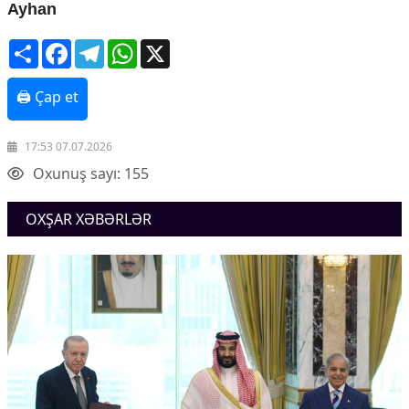
Ayhan
Share
Facebook
Telegram
WhatsApp
X
🖨 Çap et
17:53 07.07.2026
Oxunuş sayı: 155
OXŞAR XƏBƏRLƏR