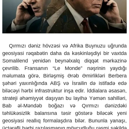
Çarpaz baxış
Təhlil
Siyasi
Geosiyasi
İqtisadi
Sosioloji
Qırmızı dəniz hövzəsi və Afrika Buynuzu uğrunda
Araşdırma
geosiyasi rəqabətin daha da kəskinləşdiyi bir vaxtda
Multimedia
Somalilend yenidən beynəlxalq diqqət mərkəzinə
Foto
çevrilib. Fransanın “Le Monde” nəşrinin yaydığı
Video
məlumata görə, Birləşmiş Ərəb Əmirlikləri Berbera
İnfoqrafika
şəhəri yaxınlığında ABŞ və İsrailin də istifadə edə
Podcast
biləcəyi hərbi infrastruktur inşa edir. İddialara əsasən,
Humanitar
strateji əhəmiyyət daşıyan bu layihə Yəmən sahilləri,
Bab əl-Məndəb boğazı və Qırmızı dənizdəki
Elm və təhsil
təhlükəsizlik balansına təsir göstərə biləcək yeni
Mədəniyyət
Diaspor
geosiyasi reallıq formalaşdıra bilər. Bununla yanaşı,
Yüksəliş hekayəsi
üçtərəfli hərbi razılaşmanın mövcudluğu rəsmi şəkildə