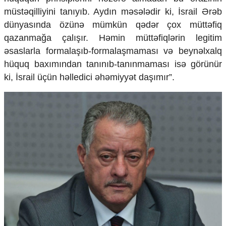
Ekologiya
müstəqilliyini tanıyıb. Aydın məsələdir ki, İsrail Ərəb
Zəfər - 5
dünyasında özünə mümkün qədər çox müttəfiq
Gənclər və İdman
qazanmağa çalışır. Həmin müttəfiqlərin legitim
Media və QHT
əsaslarla formalaşıb-formalaşmaması və beynəlxalq
Hadisə
hüquq baxımından tanınıb-tanınmaması isə görünür
Sağlamlıq
Sosium
ki, İsrail üçün həlledici əhəmiyyət daşımır”.
Mənəvi dəyərlər
Texnologiya
Mətbuat-150
Əlaqə
Missiyamız