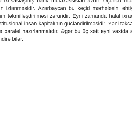
zrə ixtisaslaşmış bank mütəxəssisləri azdır. Üçüncü mə
in izlənməsidir. Azərbaycan bu keçid mərhələsini ehti
ın təkmilləşdirilməsi zəruridir. Eyni zamanda halal ixra
titusional insan kapitalının gücləndirilməsidir. Yəni tək
 paralel hazırlanmalıdır. Əgər bu üç xətt eyni vaxtda a
dirə bilər.