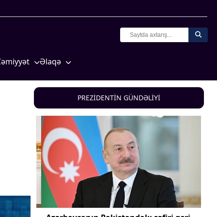
Cəmiyyət
Əlaqə
Crossmedia.az - 1 yaş
Missiyamız
Siyasət
PREZİDENTİN GÜNDƏLİYİ
Məhkəmə və hüquq
yasət
Ekologiya
Zəfər - 5
Gənclər və İdman
a və
Media və QHT
Hadisə
Sağlamlıq