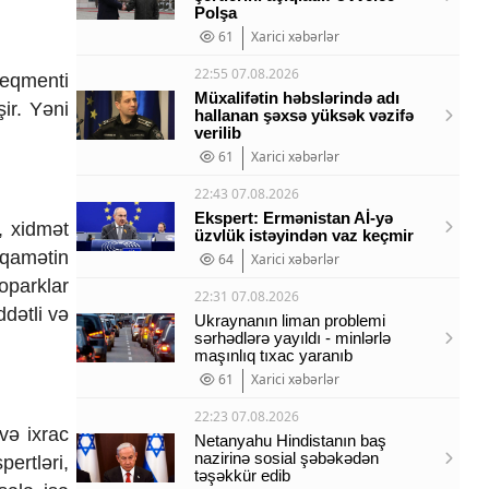
Polşa
61
Xarici xəbərlər
22:55 07.08.2026
seqmenti
Müxalifətin həbslərində adı
şir. Yəni
hallanan şəxsə yüksək vəzifə
verilib
61
Xarici xəbərlər
22:43 07.08.2026
Ekspert: Ermənistan Aİ-yə
, xidmət
üzvlük istəyindən vaz keçmir
iqamətin
64
Xarici xəbərlər
oparklar
22:31 07.08.2026
dətli və
Ukraynanın liman problemi
sərhədlərə yayıldı - minlərlə
maşınlıq tıxac yaranıb
61
Xarici xəbərlər
22:23 07.08.2026
və ixrac
Netanyahu Hindistanın baş
nazirinə sosial şəbəkədən
ertləri,
təşəkkür edib