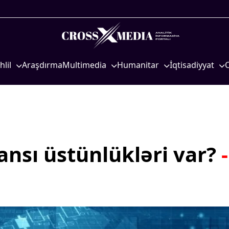
hlil
Araşdırma
Multimedia
Humanitar
İqtisadiyyat
iyasi
Foto
Elm və təhsil
İqtisadi xəbərlər
eosiyasi
Video
Mədəniyyət
Energetika
qtisadi
İnfoqrafika
Diaspor
Neft-qaz
osioloji
Podcast
Yüksəliş hekayəsi
Əmək və sosial si
ansı üstünlükləri var?
-
Mədəniyyətimizin Zəfəri
Kənd təsərrüfatı
Zəfər Diasporu
Hərbi sənaye
Səhiyyə
Telekommunikasiy
nəqliyyat
Ailə və uşaq
COP29
Turizm