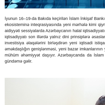
İqtisadiyyat
İqtisadi xəbərlər
Energetika
Neft-qaz
İyunun 16–19-da Bakıda keçirilən İslam İnkişaf Bankı 
Əmək və sosial siyasət
ekosisteminə inteqrasiyasında yeni mərhələ kimi qiym
Kənd təsərrüfatı
aidiyyəti sessiyalarda Azərbaycanın halal iqtisadiyyatı
Hərbi sənaye
iqtisadiyyatı son illərdə yalnız dini prinsiplərə əsas
Telekommunikasiya və nəqliyyat
COP29
investisiya əlaqələrini birləşdirən yeni iqtisadi ist
Cəmiyyət
əməkdaşlığın genişlənməsi, yeni bazar imkanlarının 
Crossmedia.az - 1 yaş
mühüm əhəmiyyət daşıyır. Azərbaycanda da İslam ma
Siyasət
gündəmə gəlir.
Məhkəmə və hüquq
Ekologiya
Zəfər - 5
Gənclər və İdman
Media və QHT
Hadisə
Sağlamlıq
Sosium
Mənəvi dəyərlər