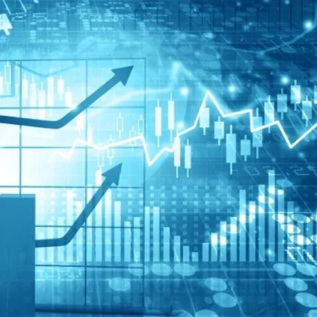
xalq İnvestisiya
Azərbaycanın Malayziyadakı səfi
t Komitəsi yaradılıb
çağırılıb, yenisi təyin olunub