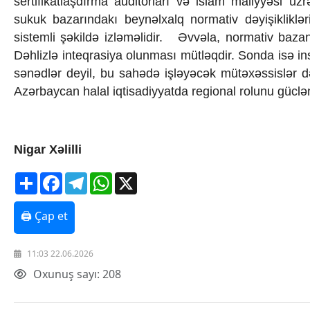
sertifikatlaşdırma auditorları və islam maliyyəsi ü
sukuk bazarındakı beynəlxalq normativ dəyişikliklər
sistemli şəkildə izləməlidir. Əvvəla, normativ bazan
Dəhlizlə inteqrasiya olunması mütləqdir. Sonda isə ins
sənədlər deyil, bu sahədə işləyəcək mütəxəssislər də
Azərbaycan halal iqtisadiyyatda regional rolunu güclən
Nigar Xəlilli
Share
Facebook
Telegram
WhatsApp
X
🖨 Çap et
11:03 22.06.2026
Oxunuş sayı: 208