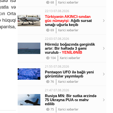
sələ isə
68
Xarici xəbərlər
yatla və
22:13 07.08.2026
cın Orta
Türkiyənin AKINCI-sından
cə hüquqi
güc nümayişi:
Ağıllı sursat
sınağı uğurla keçib
parılsa,
69
Xarici xəbərlər
22:03 07.08.2026
Hörmüz boğazında gərginlik
artır: Bir həftədə 3 gəmi
vurulub -
YENİLƏNİB
104
Xarici xəbərlər
21:55 07.08.2026
Pentaqon UFO ilə bağlı yeni
görüntülər yayımlayıb
76
Xarici xəbərlər
21:47 07.08.2026
Rusiya MN: Bir sutka ərzində
75 Ukrayna PUA-sı məhv
edilib
75
Xarici xəbərlər