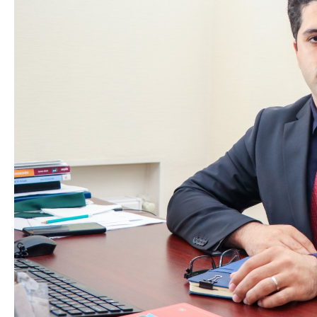
Texnologiya
Mətbuat-150
Əlaqə
Missiyamız