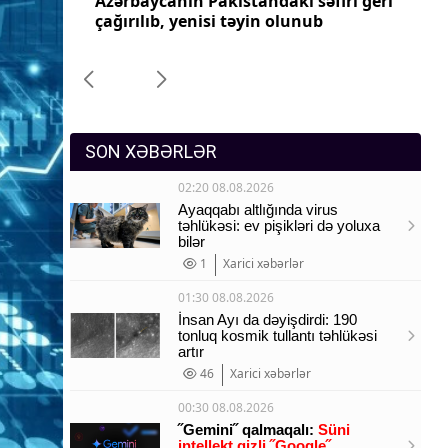
ri geri
Azərbaycanın Pakistandakı səfiri geri
Az
Sosium
çağırılıb, yenisi təyin olunub
ça
Mənəvi dəyərlər
Texnologiya
Mətbuat-150
SON XƏBƏRLƏR
02:20 08.08.2026
Ayaqqabı altlığında virus
təhlükəsi: ev pişikləri də yoluxa
bilər
1
Xarici xəbərlər
01:30 08.08.2026
İnsan Ayı da dəyişdirdi: 190
tonluq kosmik tullantı təhlükəsi
artır
46
Xarici xəbərlər
00:30 08.08.2026
˝Gemini˝ qalmaqalı:
Süni
intellekt gizli ˝Google˝