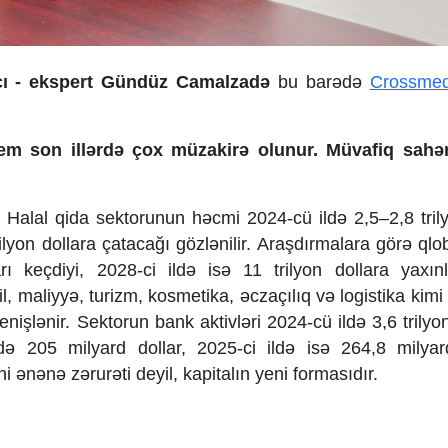
sadçı - ekspert Gündüz Camalzadə
bu barədə
Crossmed
tem son illərdə çox müzakirə olunur. Müvafiq sahən
l. Halal qida sektorunun həcmi 2024-cü ildə 2,5–2,8 tri
lyon dollara çatacağı gözlənilir. Araşdırmalara görə qlob
ı keçdiyi, 2028-ci ildə isə 11 trilyon dollara yaxın
, maliyyə, turizm, kosmetika, əczaçılıq və logistika kimi
işlənir. Sektorun bank aktivləri 2024-cü ildə 3,6 trilyon
də 205 milyard dollar, 2025-ci ildə isə 264,8 milyar
ni ənənə zərurəti deyil, kapitalın yeni formasıdır.