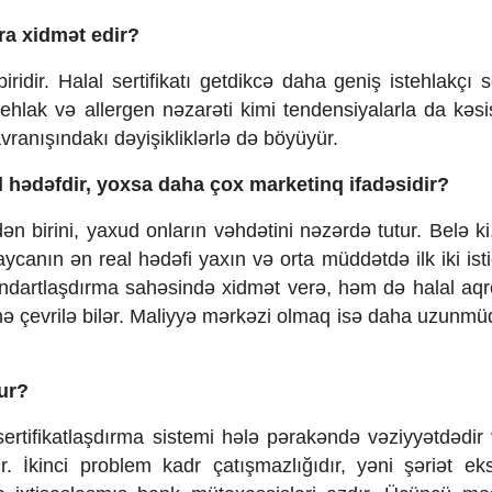
ra xidmət edir?
idir. Halal sertifikatı getdikcə daha geniş istehlakçı 
stehlak və allergen nəzarəti kimi tendensiyalarla da kəsi
avranışındakı dəyişikliklərlə də böyüyür.
 hədəfdir, yoxsa daha çox marketinq ifadəsidir?
n birini, yaxud onların vəhdətini nəzərdə tutur. Belə ki
ycanın ən real hədəfi yaxın və orta müddətdə ilk iki ist
tandartlaşdırma sahəsində xidmət verə, həm də halal aqr
inə çevrilə bilər. Maliyyə mərkəzi olmaq isə daha uzunmüd
ur?
sertifikatlaşdırma sistemi hələ pərakəndə vəziyyətdədir 
. İkinci problem kadr çatışmazlığıdır, yəni şəriət eksp