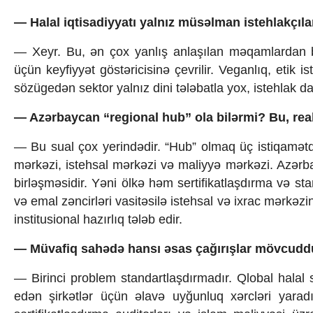
— Halal iqtisadiyyatı yalnız müsəlman istehlakçıla
— Xeyr. Bu, ən çox yanlış anlaşılan məqamlardan bir
üçün keyfiyyət göstəricisinə çevrilir. Veganlıq, etik i
sözügedən sektor yalnız dini tələbatla yox, istehlak d
— Azərbaycan “regional hub” ola bilərmi? Bu, real
— Bu sual çox yerindədir. “Hub” olmaq üç istiqamətdə
mərkəzi, istehsal mərkəzi və maliyyə mərkəzi. Azərba
birləşməsidir. Yəni ölkə həm sertifikatlaşdırma və s
və emal zəncirləri vasitəsilə istehsal və ixrac mərkəz
institusional hazırlıq tələb edir.
— Müvafiq sahədə hansı əsas çağırışlar mövcudd
— Birinci problem standartlaşdırmadır. Qlobal halal 
edən şirkətlər üçün əlavə uyğunluq xərcləri yaradır