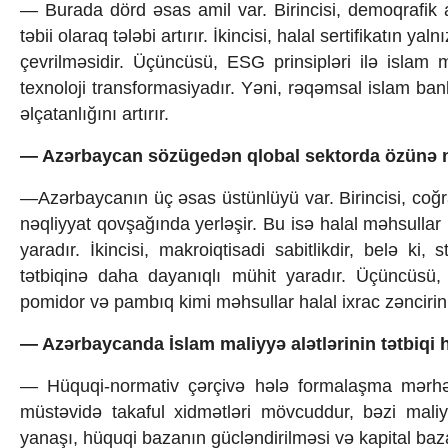
— Burada dörd əsas amil var. Birincisi, demoqrafik 
təbii olaraq tələbi artırır. İkincisi, halal sertifikatın ya
çevrilməsidir. Üçüncüsü, ESG prinsipləri ilə islam
texnoloji transformasiyadır. Yəni, rəqəmsal islam bank
əlçatanlığını artırır.
— Azərbaycan sözügedən qlobal sektorda özünə ne
—Azərbaycanın üç əsas üstünlüyü var. Birincisi, coğ
nəqliyyat qovşağında yerləşir. Bu isə halal məhsullar ü
yaradır. İkincisi, makroiqtisadi sabitlikdir, belə ki, 
tətbiqinə daha dayanıqlı mühit yaradır. Üçüncüsü, k
pomidor və pambıq kimi məhsullar halal ixrac zəncirini
— Azərbaycanda İslam maliyyə alətlərinin tətbiqi
— Hüquqi-normativ çərçivə hələ formalaşma mərhə
müstəvidə takaful xidmətləri mövcuddur, bəzi maliyy
yanaşı, hüquqi bazanın gücləndirilməsi və kapital baz