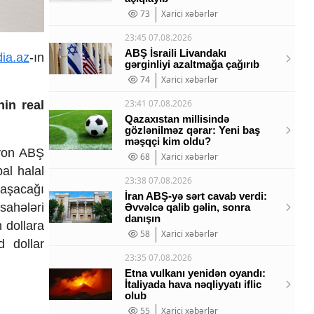
73
Xarici xəbərlər
23:45 07.08.2026
ABŞ İsraili Livandakı
ia.az
-ın
gərginliyi azaltmağa çağırıb
74
Xarici xəbərlər
23:41 07.08.2026
in real
Qazaxıstan millisində
gözlənilməz qərar: Yeni baş
məşqçi kim oldu?
lyon ABŞ
68
Xarici xəbərlər
al halal
23:38 07.08.2026
laşacağı
İran ABŞ-yə sərt cavab verdi:
 sahələri
Əvvəlcə qalib gəlin, sonra
danışın
 dollara
58
Xarici xəbərlər
d dollar
23:35 07.08.2026
Etna vulkanı yenidən oyandı:
İtaliyada hava nəqliyyatı iflic
olub
55
Xarici xəbərlər