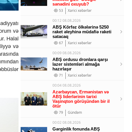
sənədini oxuyub?
53
Xarici xəbərlər
00:12 08.08.2026
adiyyatı
ABŞ Körfəz ölkələrinə 5250
forum və
raket əleyhinə müdafiə raketi
satacaq
ur. Halal
67
Xarici xəbərlər
aliyyə və
00:09 08.08.2026
arasında
ABŞ ordusu dronlara qarşı
xımından
lazer sistemləri almağa
əbbüslər
hazırlaşır
71
Xarici xəbərlər
00:04 08.08.2026
Azərbaycan, Ermənistan və
ABŞ liderlərinin tarixi
Vaşinqton görüşündən bir il
ötür
79
Gündəm
00:02 08.08.2026
Gərginlik fonunda ABŞ