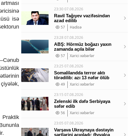
 artması
23:30 07.08.2026
əricisinə
Ravil Tağıyev vəzifəsindən
cüsü isə
azad edilib
sektorun
57
Hadisə
23:28 07.08.2026
ABŞ: Hörmüz boğazı yaxın
zamanda açıla bilər
57
Xarici xəbərlər
al–Cənub
23:25 07.08.2026
 üstünlük
Somalilandda terror aktı
ətlərinin
törədilib: azı 13 nəfər ölüb
çiyələk,
49
Xarici xəbərlər
23:15 07.08.2026
Zelenski ilk dəfə Serbiyaya
səfər edib
56
Xarici xəbərlər
 Praktik
23:05 07.08.2026
 Bununla
Varşava Ukraynaya dəstəyin
r.
şərtlərini açıqladı: Əvvəlcə