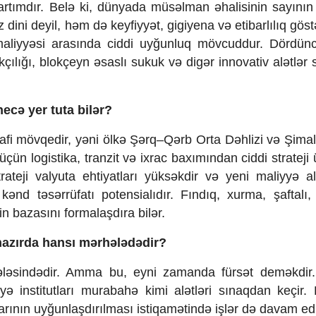
artımdır. Belə ki, dünyada müsəlman əhalisinin sayının
lnız dini deyil, həm də keyfiyyət, gigiyena və etibarlılıq göst
 maliyyəsi arasında ciddi uyğunluq mövcuddur. Dördün
çılığı, blokçeyn əsaslı sukuk və digər innovativ alətlər 
cə yer tuta bilər?
rafi mövqedir, yəni ölkə Şərq–Qərb Orta Dəhlizi və Şim
çün logistika, tranzit və ixrac baxımından ciddi strateji
strateji valyuta ehtiyatları yüksəkdir və yeni maliyyə al
ənd təsərrüfatı potensialıdır. Fındıq, xurma, şaftalı, 
n bazasını formalaşdıra bilər.
 hazırda hansı mərhələdədir?
ləsindədir. Amma bu, eyni zamanda fürsət deməkdir.
ə institutları murabahə kimi alətləri sınaqdan keçir.
arının uyğunlaşdırılması istiqamətində işlər də davam edi