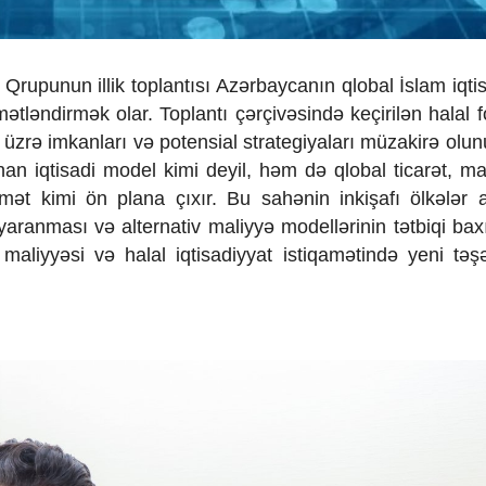
Qrupunun illik toplantısı Azərbaycanın qlobal İslam iqtis
ətləndirmək olar. Toplantı çərçivəsində keçirilən halal 
 üzrə imkanları və potensial strategiyaları müzakirə olun
lanan iqtisadi model kimi deyil, həm də qlobal ticarət, m
iqamət kimi ön plana çıxır. Bu sahənin inkişafı ölkələr 
yaranması və alternativ maliyyə modellərinin tətbiqi ba
liyyəsi və halal iqtisadiyyat istiqamətində yeni təş