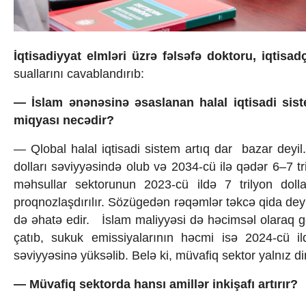
İqtisadiyyat elmləri üzrə fəlsəfə doktoru, iqti
suallarını cavablandırıb:
— İslam ənənəsinə əsaslanan halal iqtisadi sis
miqyası necədir?
— Qlobal halal iqtisadi sistem artıq dar bazar deyi
dolları səviyyəsində olub və 2034-cü ilə qədər 6–7 tri
məhsullar sektorunun 2023-cü ildə 7 trilyon dollar
proqnozlaşdırılır. Sözügedən rəqəmlər təkcə qida deyil
də əhatə edir. İslam maliyyəsi də həcimsəl olaraq gen
çatıb, sukuk emissiyalarının həcmi isə 2024-cü il
səviyyəsinə yüksəlib. Belə ki, müvafiq sektor yalnız di
— Müvafiq sektorda hansı amillər inkişafı artırır?