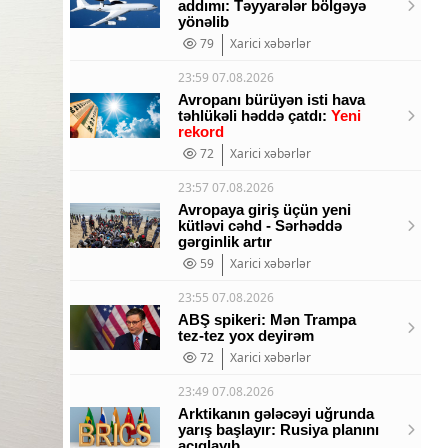
addımı: Təyyarələr bölgəyə
yönəlib
79
Xarici xəbərlər
23:59 07.08.2026
Avropanı bürüyən isti hava
təhlükəli həddə çatdı:
Yeni
rekord
72
Xarici xəbərlər
23:57 07.08.2026
Avropaya giriş üçün yeni
kütləvi cəhd - Sərhəddə
gərginlik artır
59
Xarici xəbərlər
23:55 07.08.2026
ABŞ spikeri: Mən Trampa
tez-tez yox deyirəm
72
Xarici xəbərlər
23:49 07.08.2026
Arktikanın gələcəyi uğrunda
yarış başlayır: Rusiya planını
açıqlayıb