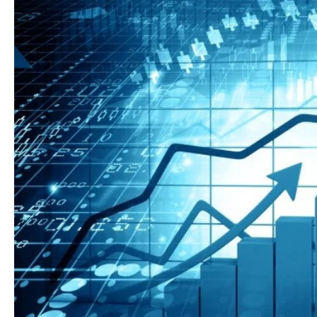
Azərbaycan Beynəl
Siyasi
Forumunun Təşkila
Geosiyasi
İqtisadi
Sosioloji
Araşdırma
Multimedia
Foto
Video
İnfoqrafika
Podcast
Humanitar
Elm və təhsil
Mədəniyyət
Diaspor
Yüksəliş hekayəsi
Mədəniyyətimizin Zəfəri
Zəfər Diasporu
Səhiyyə
Ailə və uşaq
Turizm