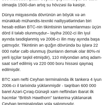
olmaqla 1500-dən artıq su hövzəsi ilə kəsişir.
Dünya miqyasında dövrünün ən böyük və ən
mürəkkəb mühəndis-texniki nailiyyətlərindən biri
hesab edilən BTC-nin tikintisinin tamamlanması üçün
dörd il tələb olunmuşdur– layihə 2002-ci ilin iyul
ayında təsdiqlənmiş və 2006-cı ilin may ayında başa
çatmışdır. Tikintinin ən qızğın dövründə bu işlərə 22
000 nəfər cəlb olunmuş (bunların demək olar 80%-ni
yerli işçilər təşkil etmişdir), 110 milyondan artıq adam-
saat sərf edilmiş və 220 000 boru hissəsi qaynaq
edilmişdir.
BTC xam nefti Ceyhan terminalında ilk tankerə 4 iyun
2006-cı il tarixində yüklənmişdir - təqribən 600 000
barel Azəri-Çıraq-Günəşli xam neftindən ibarət ilk
həcmlər “British Hawthorn” tankerinə yüklənərək
Ceyhan terminalından yola salınmışdır.