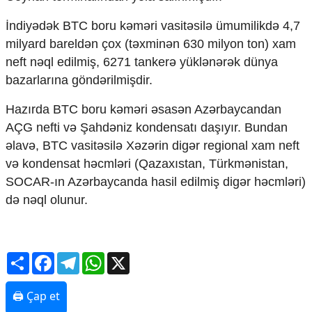
İndiyədək BTC boru kəməri vasitəsilə ümumilikdə 4,7
milyard bareldən çox (təxminən 630 milyon ton) xam
neft nəql edilmiş, 6271 tankerə yüklənərək dünya
bazarlarına göndərilmişdir.
Hazırda BTC boru kəməri əsasən Azərbaycandan
AÇG nefti və Şahdəniz kondensatı daşıyır. Bundan
əlavə, BTC vasitəsilə Xəzərin digər regional xam neft
və kondensat həcmləri (Qazaxıstan, Türkmənistan,
SOCAR-ın Azərbaycanda hasil edilmiş digər həcmləri)
də nəql olunur.
Share
Facebook
Telegram
WhatsApp
X
🖨 Çap et