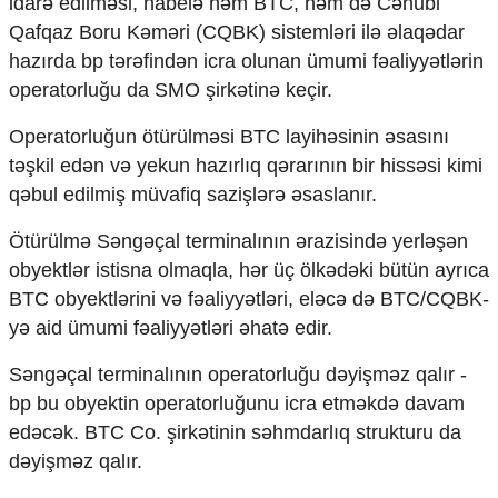
idarə edilməsi, habelə həm BTC, həm də Cənubi
Mədəniyyətimizin Zəfəri
Qafqaz Boru Kəməri (CQBK) sistemləri ilə əlaqədar
Zəfər Diasporu
hazırda bp tərəfindən icra olunan ümumi fəaliyyətlərin
Səhiyyə
Ailə və uşaq
operatorluğu da SMO şirkətinə keçir.
Turizm
Operatorluğun ötürülməsi BTC layihəsinin əsasını
İqtisadiyyat
təşkil edən və yekun hazırlıq qərarının bir hissəsi kimi
İqtisadi xəbərlər
qəbul edilmiş müvafiq sazişlərə əsaslanır.
Energetika
Ötürülmə Səngəçal terminalının ərazisində yerləşən
Neft-qaz
Əmək və sosial siyasət
obyektlər istisna olmaqla, hər üç ölkədəki bütün ayrıca
Kənd təsərrüfatı
BTC obyektlərini və fəaliyyətləri, eləcə də BTC/CQBK-
Hərbi sənaye
yə aid ümumi fəaliyyətləri əhatə edir.
Telekommunikasiya və nəqliyyat
COP29
Səngəçal terminalının operatorluğu dəyişməz qalır -
bp bu obyektin operatorluğunu icra etməkdə davam
Cəmiyyət
edəcək. BTC Co. şirkətinin səhmdarlıq strukturu da
Crossmedia.az - 1 yaş
dəyişməz qalır.
Siyasət
Məhkəmə və hüquq