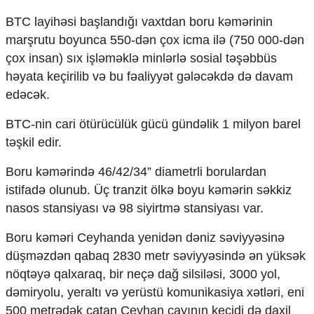
BTC layihəsi başlandığı vaxtdan boru kəmərinin
marşrutu boyunca 550-dən çox icma ilə (750 000-dən
çox insan) sıx işləməklə minlərlə sosial təşəbbüs
həyata keçirilib və bu fəaliyyət gələcəkdə də davam
edəcək.
BTC-nin cari ötürücülük gücü gündəlik 1 milyon barel
təşkil edir.
Boru kəmərində 46/42/34” diametrli borulardan
istifadə olunub. Üç tranzit ölkə boyu kəmərin səkkiz
nasos stansiyası və 98 siyirtmə stansiyası var.
Boru kəməri Ceyhanda yenidən dəniz səviyyəsinə
düşməzdən qabaq 2830 metr səviyyəsində ən yüksək
nöqtəyə qalxaraq, bir neçə dağ silsiləsi, 3000 yol,
dəmiryolu, yeraltı və yerüstü komunikasiya xətləri, eni
500 metrədək çatan Ceyhan çayının keçidi də daxil