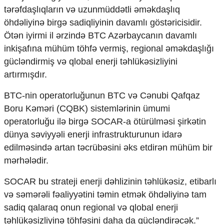
tərəfdaşlıqların və uzunmüddətli əməkdaşlıq
öhdəliyinə birgə sadiqliyinin davamlı göstəricisidir.
Ötən iyirmi il ərzində BTC Azərbaycanın davamlı
inkişafına mühüm töhfə vermiş, regional əməkdaşlığı
gücləndirmiş və qlobal enerji təhlükəsizliyini
artırmışdır.
BTC-nin operatorluğunun BTC və Cənubi Qafqaz
Boru Kəməri (CQBK) sistemlərinin ümumi
operatorluğu ilə birgə SOCAR-a ötürülməsi şirkətin
dünya səviyyəli enerji infrastrukturunun idarə
edilməsində artan təcrübəsini əks etdirən mühüm bir
mərhələdir.
SOCAR bu strateji enerji dəhlizinin təhlükəsiz, etibarlı
və səmərəli fəaliyyətini təmin etmək öhdəliyinə tam
sadiq qalaraq onun regional və qlobal enerji
təhlükəsizliyinə töhfəsini daha da gücləndirəcək.”