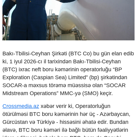
Çarpaz baxış
Təhlil
Siyasi
Geosiyasi
İqtisadi
Sosioloji
Araşdırma
Bakı-Tbilisi-Ceyhan Şirkəti (BTC Co) bu gün elan edib
Multimedia
ki, 1 iyul 2026-cı il tarixindən Bakı-Tbilisi-Ceyhan
(BTC) ixrac neft boru kəmərinin operatorluğu “BP
Foto
Exploration (Caspian Sea) Limited” (bp) şirkətindən
Video
İnfoqrafika
SOCAR-a məxsus törəmə müəssisə olan “SOCAR
Podcast
Midstream Operations” MMC-yə (SMO) keçir.
Humanitar
Crossmedia.az
xəbər verir ki, Operatorluğun
Elm və təhsil
ötürülməsi BTC boru kəmərinin hər üç - Azərbaycan,
Mədəniyyət
Gürcüstan və Türkiyə - hissəsini əhatə edir. Bundan
Diaspor
əlavə, BTC boru kəməri ilə bağlı bütün fəaliyyətlərin
Yüksəliş hekayəsi