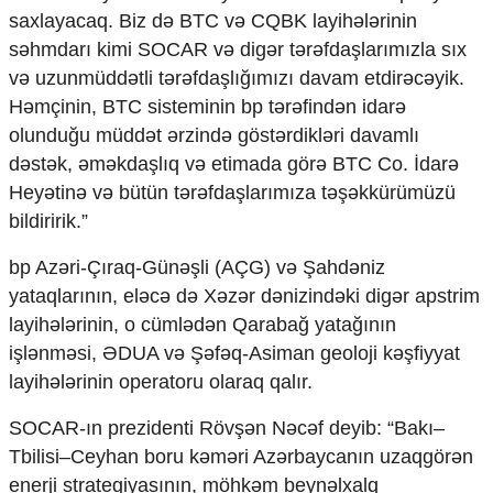
saxlayacaq. Biz də BTC və CQBK layihələrinin
səhmdarı kimi SOCAR və digər tərəfdaşlarımızla sıx
və uzunmüddətli tərəfdaşlığımızı davam etdirəcəyik.
Həmçinin, BTC sisteminin bp tərəfindən idarə
olunduğu müddət ərzində göstərdikləri davamlı
dəstək, əməkdaşlıq və etimada görə BTC Co. İdarə
Heyətinə və bütün tərəfdaşlarımıza təşəkkürümüzü
bildiririk.”
bp Azəri-Çıraq-Günəşli (AÇG) və Şahdəniz
yataqlarının, eləcə də Xəzər dənizindəki digər apstrim
layihələrinin, o cümlədən Qarabağ yatağının
işlənməsi, ƏDUA və Şəfəq-Asiman geoloji kəşfiyyat
layihələrinin operatoru olaraq qalır.
SOCAR-ın prezidenti Rövşən Nəcəf deyib: “Bakı–
Tbilisi–Ceyhan boru kəməri Azərbaycanın uzaqgörən
enerji strategiyasının, möhkəm beynəlxalq