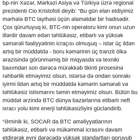
bp-nin Xəzər, Mərkəzi Asiya və Türkiyə üzrə regional
Ekologiya
prezidenti Cio Kristofoli deyib: “Bu gün elan etdiyimiz
Zəfər - 5
mərhələ BTC layihəsi üçün əlamətdar bir hadisədir.
Gənclər və İdman
Media və QHT
Çox qürurluyuq ki, BTC-nin operatoru kimi onun uzun
Hadisə
illərdir davam edən təhlükəsiz, etibarlı və yüksək
Sağlamlıq
səmərəli fəaliyyətinin icraçısı olmuşuq – istər üç ildən
Sosium
artıq bir müddətdə - boru kəmərinin üç tranzit ölkə
Mənəvi dəyərlər
ərazisində görünməmiş bir miqyasda və texniki
Texnologiya
baxımdan son dərəcə mürəkkəb tikinti prosesinə
Mətbuat-150
rəhbərlik etməyimiz olsun, istərsə də ondan sonrakı
Əlaqə
iyirmi ildən artıq bir müddətdə kəmərin səmərəli və
Missiyamız
təhlükəsiz istismarını təmin etməyimiz olsun. Bütün bu
müddət ərzində BTC dünya bazarlarına etibarlı neft
ixracı yolu kimi enerji təhlükəsizliyini gücləndirib.
“Əminik ki, SOCAR da BTC əməliyyatlarının
təhlükəsiz, etibarlı və mükəmməl icrasını davam
etdirərək eyni dərəcədə yüksək standartları qoruyub