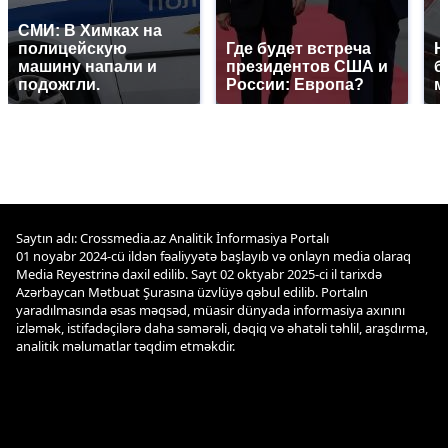
СМИ: В Химках на
полицейскую
Где будет встреча
Н
машину напали и
президентов США и
б
подожгли.
России: Европа?
м
Saytın adı: Crossmedia.az Analitik İnformasiya Portalı
01 noyabr 2024-cü ildən fəaliyyətə başlayıb və onlayn media olaraq
Media Reyestrinə daxil edilib. Sayt 02 oktyabr 2025-ci il tarixdə
Azərbaycan Mətbuat Şurasına üzvlüyə qəbul edilib. Portalın
yaradılmasında əsas məqsəd, müasir dünyada informasiya axınını
izləmək, istifadəçilərə daha səmərəli, dəqiq və əhatəli təhlil, araşdırma,
analitik məlumatlar təqdim etməkdir.