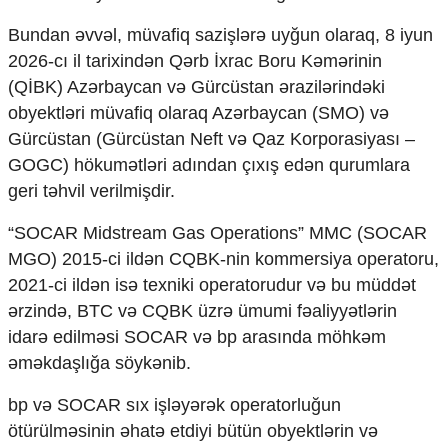
Bundan əvvəl, müvafiq sazişlərə uyğun olaraq, 8 iyun
2026-cı il tarixindən Qərb İxrac Boru Kəmərinin
(QİBK) Azərbaycan və Gürcüstan ərazilərindəki
obyektləri müvafiq olaraq Azərbaycan (SMO) və
Gürcüstan (Gürcüstan Neft və Qaz Korporasiyası –
GOGC) hökumətləri adından çıxış edən qurumlara
geri təhvil verilmişdir.
“SOCAR Midstream Gas Operations” MMC (SOCAR
MGO) 2015-ci ildən CQBK-nin kommersiya operatoru,
2021-ci ildən isə texniki operatorudur və bu müddət
ərzində, BTC və CQBK üzrə ümumi fəaliyyətlərin
idarə edilməsi SOCAR və bp arasında möhkəm
əməkdaşlığa söykənib.
bp və SOCAR sıx işləyərək operatorluğun
ötürülməsinin əhatə etdiyi bütün obyektlərin və