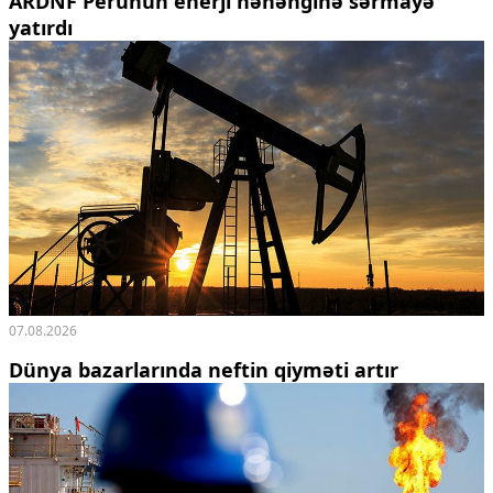
ARDNF Perunun enerji nəhənginə sərmayə
yatırdı
07.08.2026
Dünya bazarlarında neftin qiyməti artır