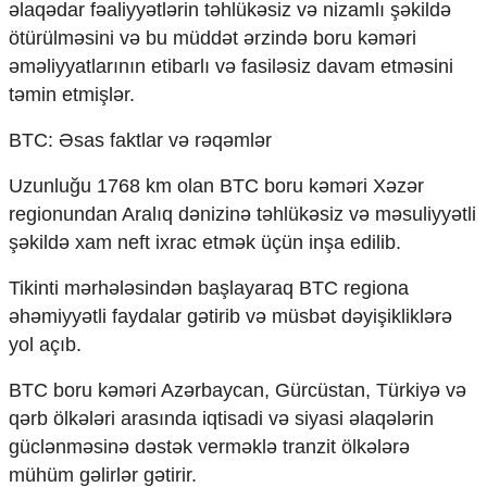
əlaqədar fəaliyyətlərin təhlükəsiz və nizamlı şəkildə
ötürülməsini və bu müddət ərzində boru kəməri
əməliyyatlarının etibarlı və fasiləsiz davam etməsini
təmin etmişlər.
BTC: Əsas faktlar və rəqəmlər
Uzunluğu 1768 km olan BTC boru kəməri Xəzər
regionundan Aralıq dənizinə təhlükəsiz və məsuliyyətli
şəkildə xam neft ixrac etmək üçün inşa edilib.
Tikinti mərhələsindən başlayaraq BTC regiona
əhəmiyyətli faydalar gətirib və müsbət dəyişikliklərə
yol açıb.
BTC boru kəməri Azərbaycan, Gürcüstan, Türkiyə və
qərb ölkələri arasında iqtisadi və siyasi əlaqələrin
güclənməsinə dəstək verməklə tranzit ölkələrə
mühüm gəlirlər gətirir.