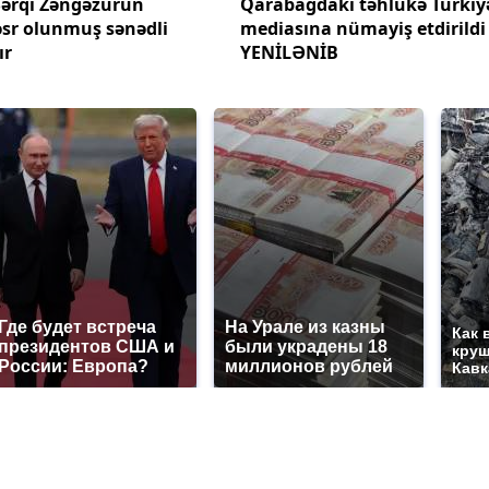
Şərqi Zəngəzurun
Qarabağdakı təhlükə Türkiy
həsr olunmuş sənədli
mediasına nümayiş etdirildi 
ır
YENİLƏNİB
Где будет встреча
На Урале из казны
Как 
президентов США и
были украдены 18
круш
России: Европа?
миллионов рублей
Кавк