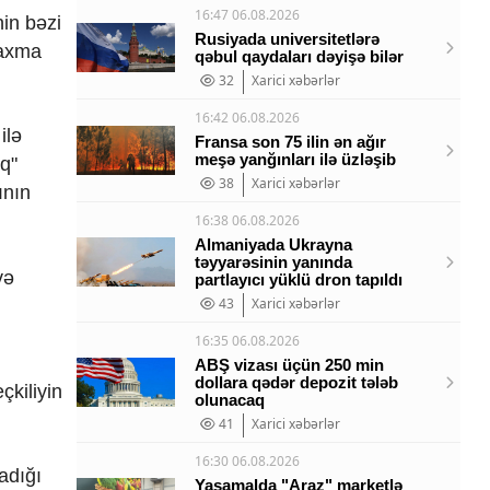
16:47 06.08.2026
in bəzi
Rusiyada universitetlərə
yaxma
qəbul qaydaları dəyişə bilər
32
Xarici xəbərlər
16:42 06.08.2026
ilə
Fransa son 75 ilin ən ağır
meşə yanğınları ilə üzləşib
q"
38
Xarici xəbərlər
ının
16:38 06.08.2026
Almaniyada Ukrayna
təyyarəsinin yanında
və
partlayıcı yüklü dron tapıldı
43
Xarici xəbərlər
16:35 06.08.2026
ABŞ vizası üçün 250 min
dollara qədər depozit tələb
çkiliyin
olunacaq
41
Xarici xəbərlər
16:30 06.08.2026
adığı
Yasamalda "Araz" marketlə