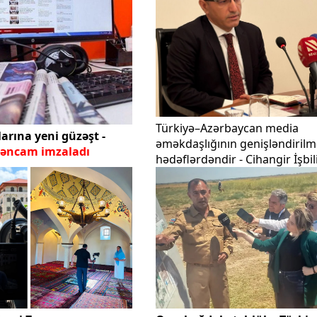
Türkiyə–Azərbaycan media
arına yeni güzəşt -
əməkdaşlığının genişləndirilm
rəncam imzaladı
hədəflərdəndir - Cihangir İşbil