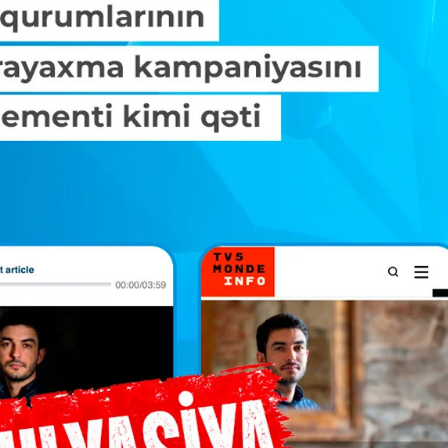
opa Şurası yanında
Prezident mühüm qərar verdi
 geri çağırılıb