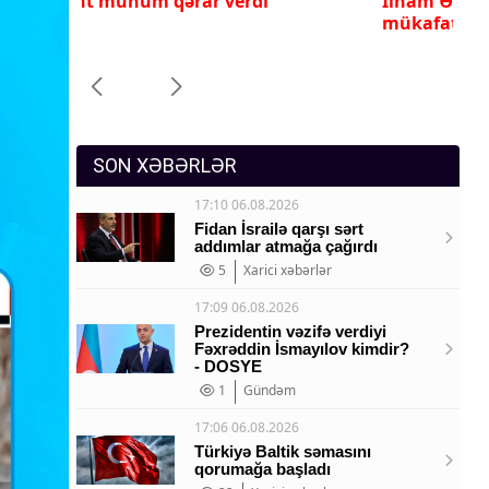
İlham Əliyev ona yüksək dövlət
Pr
Sosium
mükafatı verdi
ye
Mənəvi dəyərlər
Texnologiya
Mətbuat-150
SON XƏBƏRLƏR
17:10 06.08.2026
Fidan İsrailə qarşı sərt
addımlar atmağa çağırdı
5
Xarici xəbərlər
17:09 06.08.2026
Prezidentin vəzifə verdiyi
Fəxrəddin İsmayılov kimdir?
- DOSYE
1
Gündəm
17:06 06.08.2026
Türkiyə Baltik səmasını
qorumağa başladı