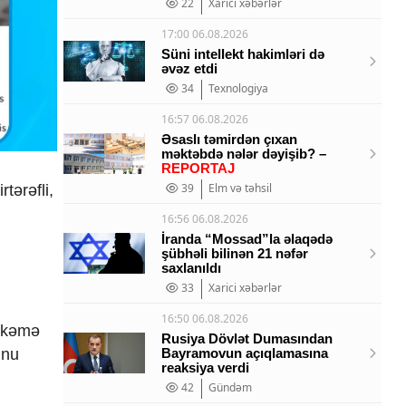
22
Xarici xəbərlər
17:00 06.08.2026
Süni intellekt hakimləri də
əvəz etdi
34
Texnologiya
16:57 06.08.2026
Əsaslı təmirdən çıxan
məktəbdə nələr dəyişib? –
REPORTAJ
39
Elm və təhsil
tərəfli,
16:56 06.08.2026
İranda “Mossad”la əlaqədə
şübhəli bilinən 21 nəfər
saxlanıldı
33
Xarici xəbərlər
16:50 06.08.2026
əhkəmə
Rusiya Dövlət Dumasından
Bayramovun açıqlamasına
unu
reaksiya verdi
42
Gündəm