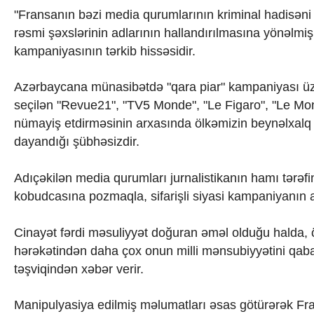
Texnologiya
"Fransanın bəzi media qurumlarının kriminal hadisəni
Mətbuat-150
rəsmi şəxslərinin adlarının hallandırılmasına yönəlmi
Əlaqə
kampaniyasının tərkib hissəsidir.
Missiyamız
Azərbaycana münasibətdə "qara piar" kampaniyası üzrə 
seçilən "Revue21", "TV5 Monde", "Le Figaro", "Le Mo
nümayiş etdirməsinin arxasında ölkəmizin beynəlxalq 
dayandığı şübhəsizdir.
Adıçəkilən media qurumları jurnalistikanın hamı tərəfi
kobudcasına pozmaqla, sifarişli siyasi kampaniyanın alə
Cinayət fərdi məsuliyyət doğuran əməl olduğu halda, 
hərəkətindən daha çox onun milli mənsubiyyətini qabart
təşviqindən xəbər verir.
Manipulyasiya edilmiş məlumatları əsas götürərək Fr