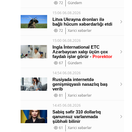
72
Gündəm
15:06 06.08.2026
Litva Ukrayna dronları ilə
bağlı hücum xəbərdarlığı etdi
72
Xarici xəbərlər
15:00 06.08.2026
Ingla İnternational ETC
Azərbaycan xalqı üçün çox
faydalı işlər görür -
Prorektor
67
Gündəm
14:54 06.08.2026
Rusiyada internetdə
genişmiqyaslı nasazlıq baş
verib
81
Xarici xəbərlər
14:45 06.08.2026
Sabiq səfir 310 dollarlıq
qanunsuz varlanmada
şübhəli bilinir
61
Xarici xəbərlər