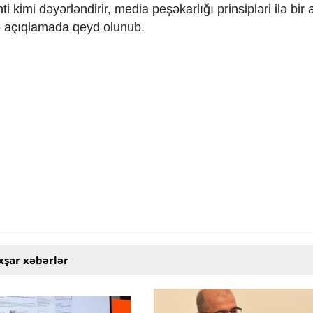
imi dəyərləndirir, media peşəkarlığı prinsipləri ilə bir 
eyə açıqlamada qeyd olunub.
xşar xəbərlər