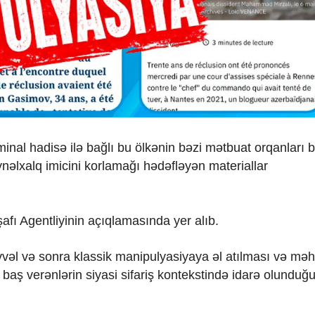
inal hadisə ilə bağlı bu ölkənin bəzi mətbuat orqanları bir
ynəlxalq imicini korlamağı hədəfləyən materiallar
işafı Agentliyinin açıqlamasında yer alıb.
əvvəl və sonra klassik manipulyasiyaya əl atılması və m
ı, baş verənlərin siyasi sifariş kontekstində idarə olunduğ