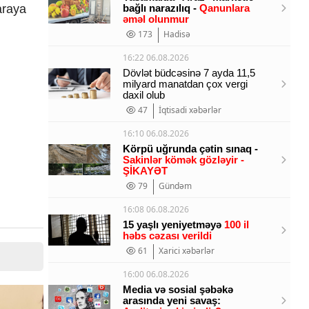
bağlı narazılıq -
Qanunlara
araya
əməl olunmur
173
Hadisə
16:22 06.08.2026
Dövlət büdcəsinə 7 ayda 11,5
milyard manatdan çox vergi
daxil olub
47
İqtisadi xəbərlər
16:10 06.08.2026
Körpü uğrunda çətin sınaq -
Sakinlər kömək gözləyir -
ŞİKAYƏT
79
Gündəm
16:08 06.08.2026
15 yaşlı yeniyetməyə
100 il
həbs cəzası verildi
61
Xarici xəbərlər
16:00 06.08.2026
Media və sosial şəbəkə
arasında yeni savaş: