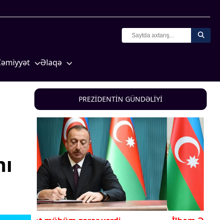
Cəmiyyət
Əlaqə
Crossmedia.az - 1 yaş
Missiyamız
Siyasət
PREZİDENTİN GÜNDƏLİYİ
Məhkəmə və hüquq
yasət
Ekologiya
Zəfər - 5
nı
Gənclər və İdman
a və
Media və QHT
Hadisə
Sağlamlıq