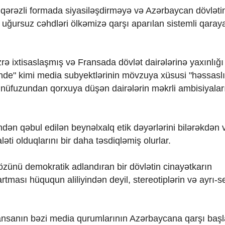
 qərəzli formada siyasiləşdirməyə və Azərbaycan dövlətin
ş uğursuz cəhdləri ölkəmizə qarşı aparılan sistemli qara
ixtisaslaşmış və Fransada dövlət dairələrinə yaxınlığı 
nde" kimi media subyektlərinin mövzuya xüsusi "həssaslı
nüfuzundan qorxuya düşən dairələrin məkrli ambisiyalar
ndən qəbul edilən beynəlxalq etik dəyərlərini bilərəkdən 
ti olduqlarını bir daha təsdiqləmiş olurlar.
özünü demokratik adlandıran bir dövlətin cinayətkarın
ması hüququn aliliyindən deyil, stereotiplərin və ayrı-se
ansanın bəzi media qurumlarının Azərbaycana qarşı başl