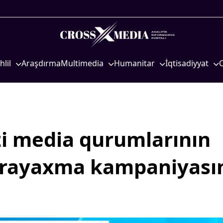
hlil
Araşdırma
Multimedia
Humanitar
İqtisadiyyat
iyasi
Foto
Elm və təhsil
İqtisadi xəbərlər
eosiyasi
Video
Mədəniyyət
Energetika
qtisadi
İnfoqrafika
Diaspor
Neft-qaz
osioloji
Podcast
Yüksəliş hekayəsi
Əmək və sosial si
i media qurumlarının
Mədəniyyətimizin Zəfəri
Kənd təsərrüfatı
arayaxma kampaniyası
Zəfər Diasporu
Hərbi sənaye
Səhiyyə
Telekommunikasiy
nəqliyyat
Ailə və uşaq
COP29
Turizm