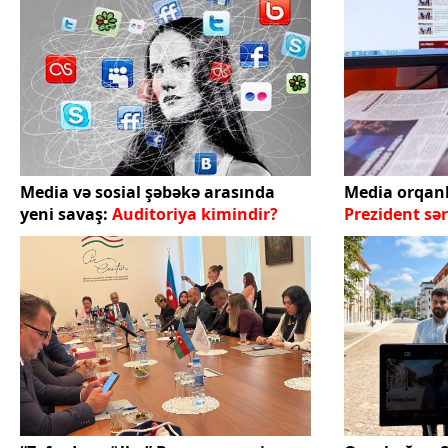
Media və sosial şəbəkə arasında
Media orqanl
yeni savaş:
Auditoriya kimindir?
Prezident sə