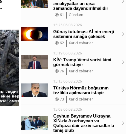
ə
əməliyyatlar ən qısa
-
zamanda dayandırılmalıdır
61
Gündəm
15:25 06.08.2026
Günəş tutulması Aİ-nin enerji
sistemini sınağa çəkəcək
62
Xarici xəbərlər
15:19 06.08.2026
KİV: Tramp Vensi varisi kimi
görmək istəyir
76
Xarici xəbərlər
15:13 06.08.2026
Türkiyə Hörmüz boğazının
Такую зиму в России
Не ешьт
выглядит место
tezliklə açılmasını istəyir
никто не ждал: как
готовую
ение вертолета на
73
Xarici xəbərlər
так?!
магазин
азе: смотреть
15:08 06.08.2026
Ceyhun Bayramov Ukrayna
XİN-də Azərbaycan və
Qafqaza dair arxiv sənədlərlə
tanış olub