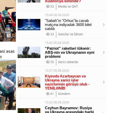
Auditoriya kimindir?
53
Media və QHT
15:49 06.08.2026
"Sabah"ın "Orhus"la cavab
matçına indiyədək 3600 bilet
satılıb
53
Gənclər və İdman
15:42 06.08.2026
“Patriot” raketləri tükənir:
əsi əsas
ABŞ-nin və Ukraynanın eyni
ir
problemi
55
Xarici xəbərlər
15:37 06.08.2026
Kiyevdə Azərbaycan və
Ukrayna xarici işlər
nazirlərinin görüşü olub -
YENİLƏNİB
61
Gündəm
15:32 06.08.2026
Ceyhun Bayramov: Rusiya
və Ukrayna arasındakı hərbi