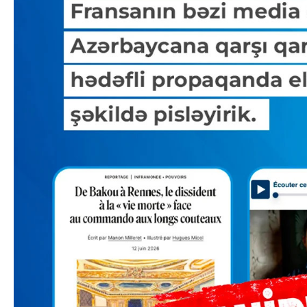
Azərbaycanın Avr
Siyasi
daimi nümayəndəsi
Geosiyasi
İqtisadi
Sosioloji
Araşdırma
Multimedia
Foto
Video
İnfoqrafika
Podcast
Humanitar
Elm və təhsil
Mədəniyyət
Diaspor
Yüksəliş hekayəsi
Mədəniyyətimizin Zəfəri
Zəfər Diasporu
Səhiyyə
Ailə və uşaq
Turizm