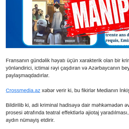
İqtisadiyyat
İqtisadi xəbərlər
Energetika
Neft-qaz
Əmək və sosial siyasət
Kənd təsərrüfatı
Hərbi sənaye
Telekommunikasiya və nəqliyyat
COP29
Cəmiyyət
Fransanın gündəlik həyatı üçün xarakterik olan bir krim
Crossmedia.az - 1 yaş
yönləndirici, ictimai rəyi çaşdıran və Azərbaycanın be
Siyasət
paylaşmaqdadırlar.
Məhkəmə və hüquq
Ekologiya
Crossmedia.az
xəbər verir ki, bu fikirlər Medianın İnk
Zəfər - 5
Gənclər və İdman
Media və QHT
Bildirilib ki, adi kriminal hadisəyə dair məhkəmədən 
Hadisə
prosesi ətrafında teatral effektlərlə ajiotaj yaradılmas
Sağlamlıq
aydın nümayiş etdirir.
Sosium
Mənəvi dəyərlər