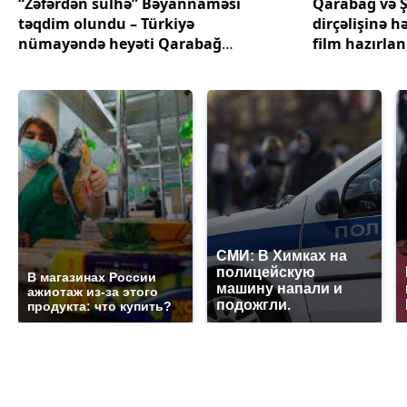
“Zəfərdən sülhə” Bəyannaməsi
Qarabağ və 
təqdim olundu – Türkiyə
dirçəlişinə 
nümayəndə heyəti Qarabağ
film hazırlan
səfərinin nəticələrini açıqladı
СМИ: В Химках на
полицейскую
В магазинах России
машину напали и
ажиотаж из-за этого
подожгли.
продукта: что купить?