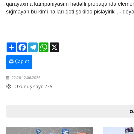
qarayaxma kampaniyasını hədəfli propaqanda elementi k
sığmayan bu kimi halları qəti şəkildə pisləyirik", - d
Share
Facebook
Telegram
WhatsApp
X
🖨 Çap et
22:26 12.06.2026
Oxunuş sayı: 235
O