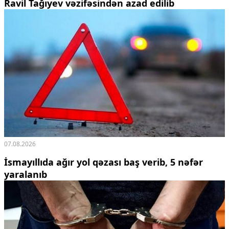
Ravil Tağıyev vəzifəsindən azad edilib
07.08.2026
İsmayıllıda ağır yol qəzası baş verib, 5 nəfər
yaralanıb