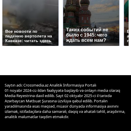
Таких событий не
Все новости по
В
было с 1945: чего
падению вертолета на
а
ждать всем нам?
Кавказе: читать здесь
п
Saytın adı: Crossmedia.az Analitik İnformasiya Portalı
01 noyabr 2024-cü ildən fəaliyyətə başlayıb və onlayn media olaraq
Media Reyestrinə daxil edilib. Sayt 02 oktyabr 2025-ci il tarixdə
Azərbaycan Mətbuat Şurasına üzvlüyə qəbul edilib. Portalın
yaradılmasında əsas məqsəd, müasir dünyada informasiya axınını
izləmək, istifadəçilərə daha səmərəli, dəqiq və əhatəli təhlil, araşdırma,
analitik məlumatlar təqdim etməkdir.