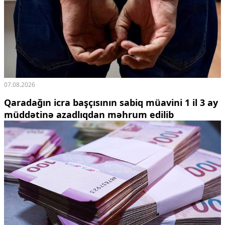
07.08.2026
Qaradağın icra başçısının sabiq müavini 1 il 3 ay
müddətinə azadlıqdan məhrum edilib