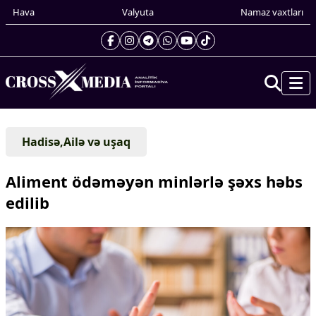
Hava
Valyuta
Namaz vaxtları
Prezidentin gündəliyi
Hadisə,Ailə və uşaq
Gündəm
Dünya
Aliment ödəməyən minlərlə şəxs həbs
Xarici xəbərlər
edilib
Cənubi Qafqaz
Türk Dünyası
Yaxın Şərq
Avropa
Amerika
Asiya
Afrika