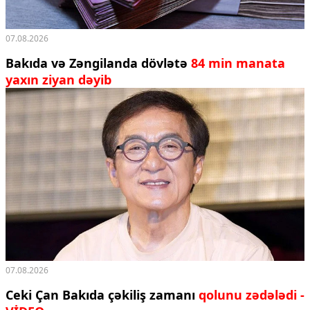
07.08.2026
Bakıda və Zəngilanda dövlətə
84 min manata
yaxın ziyan dəyib
07.08.2026
Ceki Çan Bakıda çəkiliş zamanı
qolunu zədələdi -