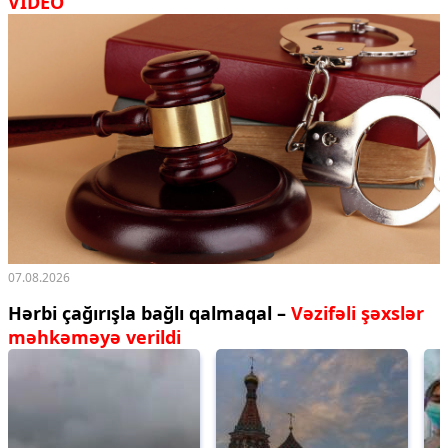
VİDEO
07.08.2026
Hərbi çağırışla bağlı qalmaqal –
Vəzifəli şəxslər
məhkəməyə verildi