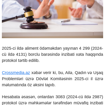
Çarpaz baxış
Təhlil
Siyasi
Geosiyasi
İqtisadi
Sosioloji
Araşdırma
Multimedia
2025-ci ildə aliment ödəməkdən yayınan 4 299 (2024-
cü ildə 4131) borclu barəsində inzibati xəta haqqında
Foto
Video
protokol tərtib edilib.
İnfoqrafika
Podcast
Crossmedia.az
xəbər verir ki, bu, Ailə, Qadın və Uşaq
Humanitar
Problemləri üzrə Dövlət Komitəsinin 2025-ci il üzrə
məlumatında öz əksini tapıb.
Elm və təhsil
Mədəniyyət
Hesabata əsasən, onlardan 3083 (2024-cü ildə 2987)
Diaspor
Yüksəliş hekayəsi
protokol üzrə məhkəmələr tərəfindən müvafiq inzibati