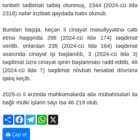
Mədəniyyətimizin Zəfəri
tənbeh tədbirləri tətbiq olunmuş, 2344 (2024-cü ildə
Zəfər Diasporu
2318) nəfər inzibati qaydada həbs olunub.
Səhiyyə
Ailə və uşaq
Bundan başqa, keçən il cinayət məsuliyyətinə cəlb
Turizm
etmə haqqında 286 (2024-cü ildə 174) təqdimat
İqtisadiyyat
verilib, onlardan 235 (2024-cü ildə 164) təqdimat
əsasında cinayət işi başlanılıb, 3 (2024-cü ildə 3)
İqtisadi xəbərlər
Energetika
təqdimat üzrə cinayət işinin başlanması rədd edilib, 48
Neft-qaz
(2024-cü ildə 7) təqdimat növbəti hesabat dövrünə
Əmək və sosial siyasət
qalıq keçib.
Kənd təsərrüfatı
Hərbi sənaye
2025-ci il ərzində məhkəmələrdə ailə mübahisələri ilə
Telekommunikasiya və nəqliyyat
COP29
bağlı mülki işlərin sayı isə 46 219 olub.
Cəmiyyət
Share
Facebook
Telegram
WhatsApp
X
Crossmedia.az - 1 yaş
Siyasət
🖨 Çap et
Məhkəmə və hüquq