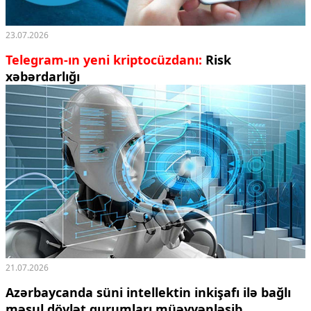
23.07.2026
Telegram-ın yeni kriptocüzdanı:
Risk
xəbərdarlığı
21.07.2026
Azərbaycanda süni intellektin inkişafı ilə bağlı
məsul dövlət qurumları müəyyənləşib