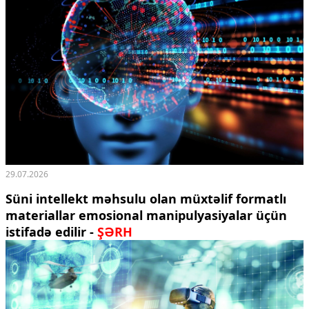
29.07.2026
Süni intellekt məhsulu olan müxtəlif formatlı
materiallar emosional manipulyasiyalar üçün
istifadə edilir -
ŞƏRH