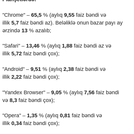
"Chrome" –
65,5
% (aylıq
9,55
faiz bəndi və
illik
5,7
faiz bəndi az). Beləliklə onun bazar payı ay
ərzində
13
% azalıb;
"Safari" –
13,46
% (aylıq
1,88
faiz bəndi az və
illik
5,72
faiz bəndi çox);
"Android" –
9,51
% (aylıq
2,38
faiz bəndi və
illik
2,22
faiz bəndi çox);
"Yandex Browser" –
9,05
% (aylıq
7,56
faiz bəndi
və
8,3
faiz bəndi çox);
"Opera" –
1,35
% (aylıq
0,81
faiz bəndi və
illik
0,34
faiz bəndi çox);