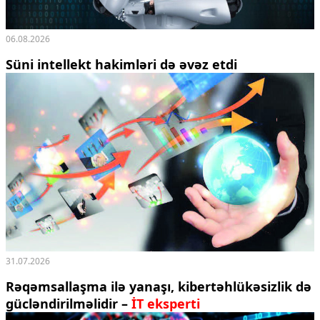
06.08.2026
Süni intellekt hakimləri də əvəz etdi
31.07.2026
Rəqəmsallaşma ilə yanaşı, kibertəhlükəsizlik də
gücləndirilməlidir –
İT eksperti