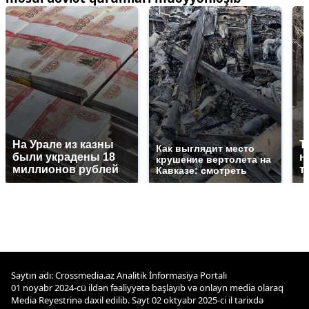
На Урале из казны
Т
Как выглядит место
были украдены 18
н
крушение вертолета на
миллионов рублей
т
Кавказе: смотреть
Saytın adı: Crossmedia.az Analitik İnformasiya Portalı
01 noyabr 2024-cü ildən fəaliyyətə başlayıb və onlayn media olaraq
Media Reyestrinə daxil edilib. Sayt 02 oktyabr 2025-ci il tarixdə