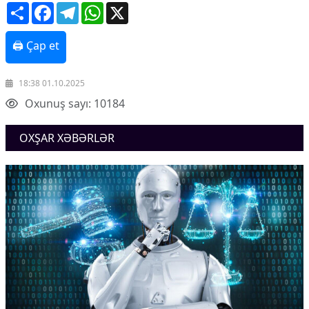
Share
Facebook
Telegram
WhatsApp
X
🖨 Çap et
18:38 01.10.2025
Oxunuş sayı: 10184
OXŞAR XƏBƏRLƏR