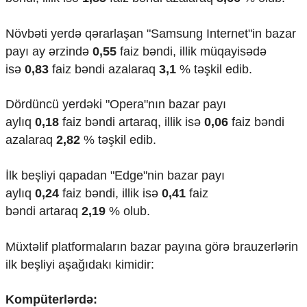
Mədəniyyətimizin Zəfəri
Zəfər Diasporu
Növbəti yerdə qərarlaşan "Samsung Internet"in bazar
Səhiyyə
payı ay ərzində
0,55
faiz bəndi, illik müqayisədə
Ailə və uşaq
Turizm
isə
0,83
faiz bəndi azalaraq
3,1
% təşkil edib.
İqtisadiyyat
Dördüncü yerdəki "Opera"nın bazar payı
İqtisadi xəbərlər
aylıq
0,18
faiz bəndi artaraq, illik isə
0,06
faiz bəndi
Energetika
azalaraq
2,82
% təşkil edib.
Neft-qaz
Əmək və sosial siyasət
İlk beşliyi qapadan "Edge"nin bazar payı
Kənd təsərrüfatı
aylıq
0,24
faiz bəndi, illik isə
0,41
faiz
Hərbi sənaye
Telekommunikasiya və nəqliyyat
bəndi
artaraq
2,19
% olub.
COP29
Müxtəlif platformaların bazar payına görə brauzerlərin
Cəmiyyət
ilk beşliyi aşağıdakı kimidir:
Crossmedia.az - 1 yaş
Siyasət
Kompüterlərdə:
Məhkəmə və hüquq