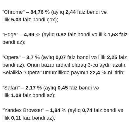
Ekologiya
"Chrome" –
84,76
% (aylıq
2,44
faiz bəndi və
Zəfər - 5
Gənclər və İdman
illik
5,03
faiz bəndi çox);
Media və QHT
Hadisə
"Edge" –
4,99
% (aylıq
0,82
faiz bəndi və illik
1,53
faiz
Sağlamlıq
bəndi az);
Sosium
Mənəvi dəyərlər
"Opera" –
3,7
% (aylıq
0,07
faiz bəndi və illik
2,25
faiz
Texnologiya
Mətbuat-150
bəndi az). Onun bazar ardıcıl olaraq 3-cü aydır azalır.
Beləliklə "Opera" ümumilikdə payının
22,4
%-ni itirib;
Əlaqə
Missiyamız
"Safari" –
2,17
% (aylıq
0,45
faiz bəndi və
illik
1,08
faiz bəndi az);
"Yandex Browser" –
1,84
% (aylıq
0,74
faiz bəndi və
illik
0,11
faiz bəndi az);