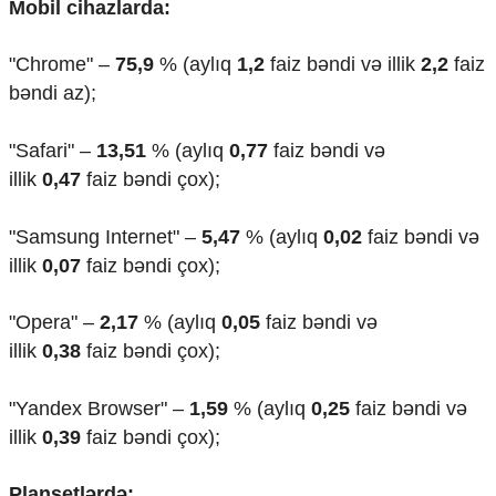
Mobil cihazlarda:
"Chrome" –
75,9
% (aylıq
1,2
faiz bəndi və illik
2,2
faiz
bəndi az);
"Safari" –
13,51
% (aylıq
0,77
faiz bəndi və
illik
0,47
faiz bəndi çox);
"Samsung Internet" –
5,47
% (aylıq
0,02
faiz bəndi və
illik
0,07
faiz bəndi çox);
"Opera" –
2,17
% (aylıq
0,05
faiz bəndi və
illik
0,38
faiz bəndi çox);
"Yandex Browser" –
1,59
% (aylıq
0,25
faiz bəndi və
illik
0,39
faiz bəndi çox);
Planşetlərdə: