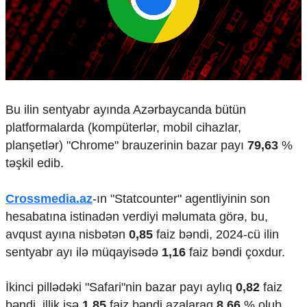
Çarpaz baxış
Təhlil
Siyasi
Geosiyasi
İqtisadi
Sosioloji
Bu ilin sentyabr ayında Azərbaycanda bütün
Araşdırma
platformalarda (kompüterlər, mobil cihazlar,
Multimedia
planşetlər) "Chrome" brauzerinin bazar payı
79,63
%
Foto
təşkil edib.
Video
İnfoqrafika
Crossmedia.az
-ın "Statcounter" agentliyinin son
Podcast
hesabatına istinadən verdiyi məlumata görə, bu,
Humanitar
avqust ayına nisbətən
0,85
faiz bəndi, 2024-cü ilin
sentyabr ayı ilə müqayisədə
1,16
faiz bəndi çoxdur.
Elm və təhsil
Mədəniyyət
Diaspor
İkinci pillədəki "Safari"nin bazar payı aylıq
0,82
faiz
Yüksəliş hekayəsi
bəndi, illik isə
1,85
faiz bəndi azalaraq
8,66
% olub.