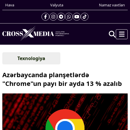
Hava
Valyuta
Namaz vaxtları
Prezidentin gündəliyi
Texnologiya
Gündəm
Dünya
Azərbaycanda planşetlərdə
Xarici xəbərlər
"Chrome"un payı bir ayda 13 % azalıb
Cənubi Qafqaz
Türk Dünyası
Yaxın Şərq
Avropa
Amerika
Asiya
Afrika