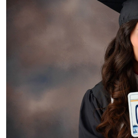
Azərbaycan Beynəl
Siyasi
Forumunun Təşkila
Geosiyasi
İqtisadi
Sosioloji
Araşdırma
Multimedia
Foto
Video
İnfoqrafika
Podcast
Humanitar
Elm və təhsil
Mədəniyyət
Diaspor
Yüksəliş hekayəsi
Mədəniyyətimizin Zəfəri
Zəfər Diasporu
Səhiyyə
Ailə və uşaq
Turizm