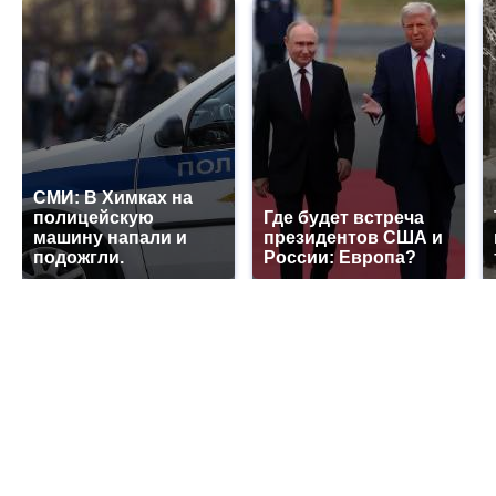
СМИ: В Химках на
полицейскую
Где будет встреча
машину напали и
президентов США и
подожгли.
России: Европа?