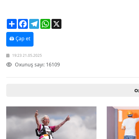
Share
Facebook
Telegram
WhatsApp
X
🖨 Çap et
19:23 21.05.2025
Oxunuş sayı: 16109
O