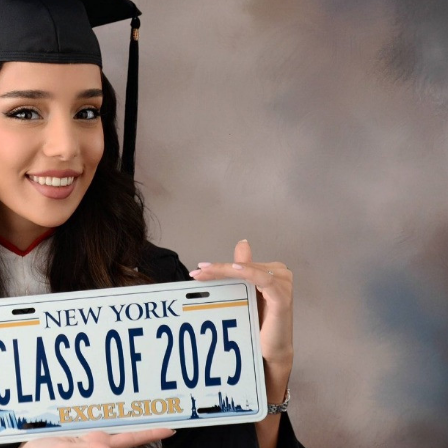
xalq İnvestisiya
Azərbaycanın Malayziyadakı səfi
t Komitəsi yaradılıb
çağırılıb, yenisi təyin olunub