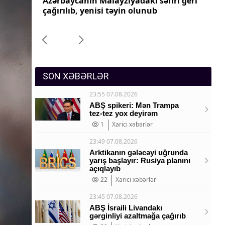
ri geri
Azərbaycanın Pakistandakı səfiri geri
Az
Sosium
çağırılıb, yenisi təyin olunub
ça
Mənəvi dəyərlər
Texnologiya
Mətbuat-150
SON XƏBƏRLƏR
23:55 07.08.2026
ABŞ spikeri: Mən Trampa
tez-tez yox deyirəm
1
Xarici xəbərlər
23:49 07.08.2026
Arktikanın gələcəyi uğrunda
yarış başlayır: Rusiya planını
açıqlayıb
22
Xarici xəbərlər
23:45 07.08.2026
ABŞ İsraili Livandakı
gərginliyi azaltmağa çağırıb