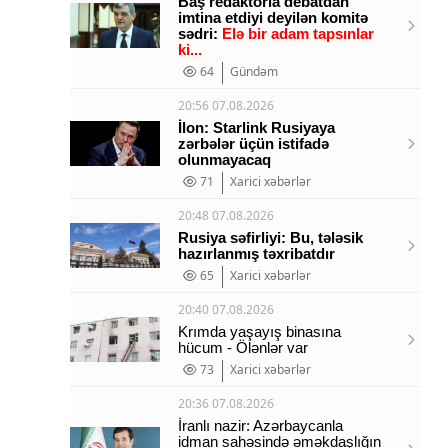
Baş redaktorla debatdan
imtina etdiyi deyilən komitə
sədri:
Elə bir adam tapsınlar
ki...
64
Gündəm
20:56 07.08.2026
İlon: Starlink Rusiyaya
zərbələr üçün istifadə
olunmayacaq
71
Xarici xəbərlər
20:48 07.08.2026
Rusiya səfirliyi: Bu, tələsik
hazırlanmış təxribatdır
65
Xarici xəbərlər
20:40 07.08.2026
Krımda yaşayış binasına
hücum - Ölənlər var
73
Xarici xəbərlər
20:36 07.08.2026
İranlı nazir: Azərbaycanla
idman sahəsində əməkdaşlığın