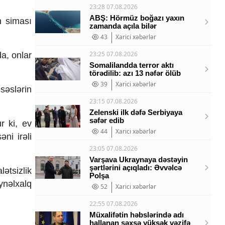
23:28 07.08.2026
ABŞ: Hörmüz boğazı yaxın
n siması
zamanda açıla bilər
43
Xarici xəbərlər
23:25 07.08.2026
a, onlar
Somalilandda terror aktı
törədilib: azı 13 nəfər ölüb
39
Xarici xəbərlər
səslərin
23:15 07.08.2026
Zelenski ilk dəfə Serbiyaya
səfər edib
r ki, ev
44
Xarici xəbərlər
ni irəli
23:05 07.08.2026
Varşava Ukraynaya dəstəyin
şərtlərini açıqladı: Əvvəlcə
ətsizlik
Polşa
ynəlxalq
52
Xarici xəbərlər
22:55 07.08.2026
Müxalifətin həbslərində adı
hallanan şəxsə yüksək vəzifə