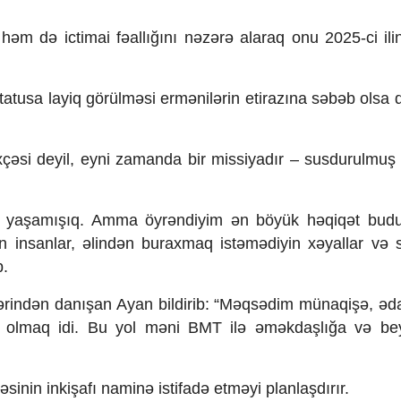
, həm də ictimai fəallığını nəzərə alaraq onu 2025-ci ili
tusa layiq görülməsi ermənilərin etirazına səbəb olsa d
rixçəsi deyil, eyni zamanda bir missiyadır – susdurulmuş 
ini yaşamışıq. Amma öyrəndiyim ən böyük həqiqət budu
insanlar, əlindən buraxmaq istəmədiyin xəyallar və sə
b.
rindən danışan Ayan bildirib: “Məqsədim münaqişə, ədal
i olmaq idi. Bu yol məni BMT ilə əməkdaşlığa və be
sinin inkişafı naminə istifadə etməyi planlaşdırır.