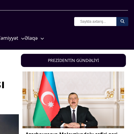
Cəmiyyət
Əlaqə
Crossmedia.az - 1 yaş
Missiyamız
Siyasət
PREZİDENTİN GÜNDƏLİYİ
Məhkəmə və hüquq
yasət
Ekologiya
ı
Zəfər - 5
Gənclər və İdman
a və
Media və QHT
Hadisə
Sağlamlıq