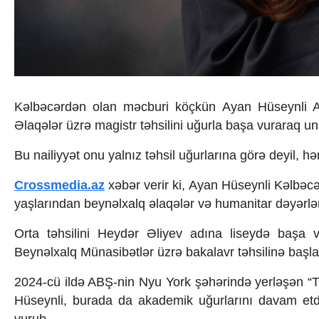
İqtisadiyyat
İqtisadi xəbərlər
Energetika
Neft-qaz
Əmək və sosial siyasət
Kənd təsərrüfatı
Hərbi sənaye
Kəlbəcərdən olan məcburi köçkün Ayan Hüseynli A
Telekommunikasiya və nəqliyyat
Əlaqələr üzrə magistr təhsilini uğurla başa vuraraq univ
COP29
Cəmiyyət
Bu nailiyyət onu yalnız təhsil uğurlarına görə deyil, 
Crossmedia.az - 1 yaş
Siyasət
Crossmedia.az
xəbər verir ki, Ayan Hüseynli Kəlbəc
Məhkəmə və hüquq
yaşlarından beynəlxalq əlaqələr və humanitar dəyərlə
Ekologiya
Zəfər - 5
Orta təhsilini Heydər Əliyev adına liseydə başa 
Gənclər və İdman
Beynəlxalq Münasibətlər üzrə bakalavr təhsilinə başl
Media və QHT
Hadisə
2024-cü ildə ABŞ-nin Nyu York şəhərində yerləşən “T
Sağlamlıq
Hüseynli, burada da akademik uğurlarını davam etdir
Sosium
Mənəvi dəyərlər