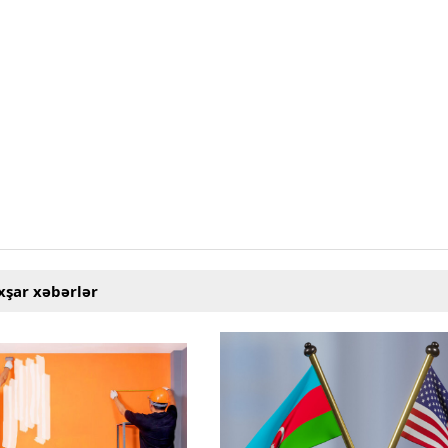
xşar xəbərlər