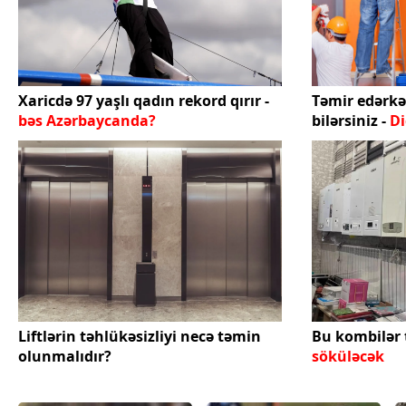
Xaricdə 97 yaşlı qadın rekord qırır -
Təmir edərkə
bəs Azərbaycanda?
bilərsiniz -
Di
Liftlərin təhlükəsizliyi necə təmin
Bu kombilər 
olunmalıdır?
söküləcək