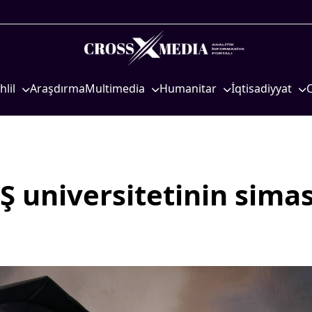
hlil
Araşdırma
Multimedia
Humanitar
İqtisadiyyat
iyasi
Foto
Elm və təhsil
İqtisadi xəbərlər
eosiyasi
Video
Mədəniyyət
Energetika
qtisadi
İnfoqrafika
Diaspor
Neft-qaz
osioloji
Podcast
Yüksəliş hekayəsi
Əmək və sosial si
 universitetinin simas
Mədəniyyətimizin Zəfəri
Kənd təsərrüfatı
Zəfər Diasporu
Hərbi sənaye
Səhiyyə
Telekommunikasiy
nəqliyyat
Ailə və uşaq
COP29
Turizm