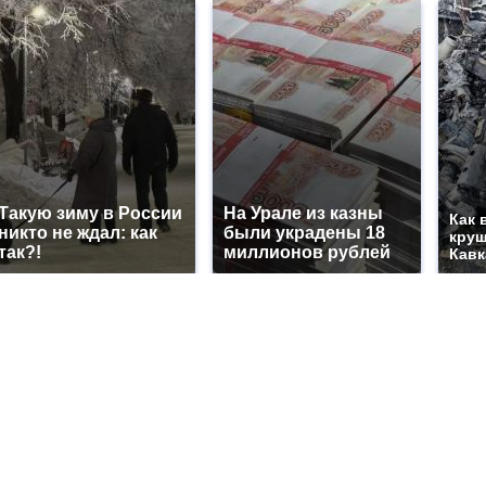
Такую зиму в России
На Урале из казны
Как 
никто не ждал: как
были украдены 18
круш
так?!
миллионов рублей
Кавк