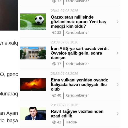
32
Xarici xəbərlər
23:41 07.08.2026
Qazaxıstan millisində
gözlənilməz qərar: Yeni baş
məşqçi kim oldu?
33
Xarici xəbərlər
23:38 07.08.2026
ynəlxalq
İran ABŞ-yə sərt cavab verdi:
Əvvəlcə qalib gəlin, sonra
danışın
37
Xarici xəbərlər
23:35 07.08.2026
 O, gənc
Etna vulkanı yenidən oyandı:
İtaliyada hava nəqliyyatı iflic
olub
olunaraq
40
Xarici xəbərlər
23:30 07.08.2026
Ravil Tağıyev vəzifəsindən
yan Ayan
azad edilib
rlə başa
42
Hadisə