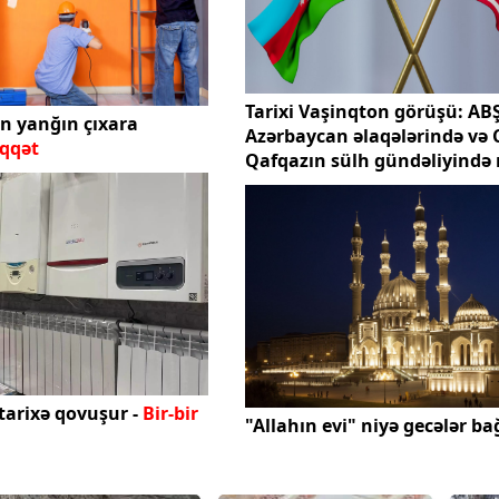
Tarixi Vaşinqton görüşü: ABŞ
n yanğın çıxara
Azərbaycan əlaqələrində və 
qqət
Qafqazın sülh gündəliyind
mərhələ
tarixə qovuşur -
Bir-bir
"Allahın evi" niyə gecələr ba