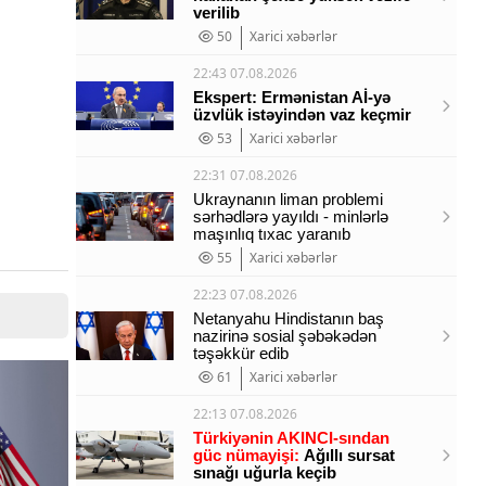
verilib
50
Xarici xəbərlər
22:43 07.08.2026
Ekspert: Ermənistan Aİ-yə
üzvlük istəyindən vaz keçmir
53
Xarici xəbərlər
22:31 07.08.2026
Ukraynanın liman problemi
sərhədlərə yayıldı - minlərlə
maşınlıq tıxac yaranıb
55
Xarici xəbərlər
22:23 07.08.2026
Netanyahu Hindistanın baş
nazirinə sosial şəbəkədən
təşəkkür edib
61
Xarici xəbərlər
22:13 07.08.2026
Türkiyənin AKINCI-sından
güc nümayişi:
Ağıllı sursat
sınağı uğurla keçib