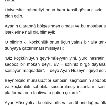
vurub.
Texnologiya
Mətbuat-150
Universitet rəhbərliyi onun həm təhsil göstəricilərini
Əlaqə
elan edib.
Missiyamız
Ayanın Qarabağ bölgəsindən olması və bu mötəbər sta
istəklərinə nail ola bilməyib.
O bildirib ki, köçkünlük onun üçün yalnız bir ailə ta
dünyaya çatdırılması missiyası:
“Biz köçkünlüyün qeyri-müəyyənliyini, yurd həsrət
sadəcə bir məkan deyil. Ev – səninlə birgə dayanan 
səsləyən məqsəddir”, – deyə Ayan Hüseynli qeyd edi
Beynəlxalq münasibətlər sahəsini seçməsinin səbəblə
və köçkünlük səbəbilə susdurulmuş insanların səs
platformalarda fəaliyyətə gətirib çıxardı.”
Ayan Hüseynli əldə etdiyi bilik və təcrübəni doğma ölkə