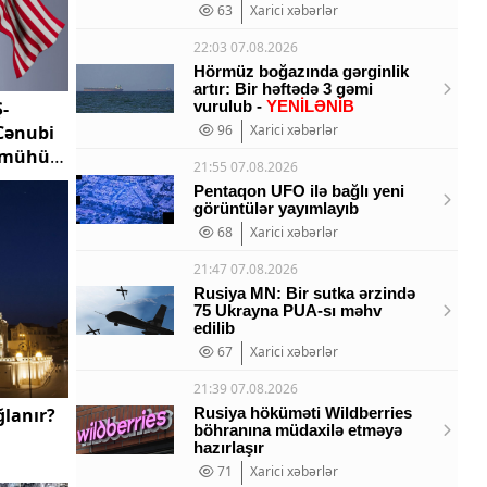
63
Xarici xəbərlər
22:03 07.08.2026
Hörmüz boğazında gərginlik
artır: Bir həftədə 3 gəmi
-
vurulub -
YENİLƏNİB
Cənubi
96
Xarici xəbərlər
ə mühüm
21:55 07.08.2026
Pentaqon UFO ilə bağlı yeni
görüntülər yayımlayıb
68
Xarici xəbərlər
21:47 07.08.2026
Rusiya MN: Bir sutka ərzində
75 Ukrayna PUA-sı məhv
edilib
67
Xarici xəbərlər
21:39 07.08.2026
ğlanır?
Rusiya höküməti Wildberries
böhranına müdaxilə etməyə
hazırlaşır
71
Xarici xəbərlər