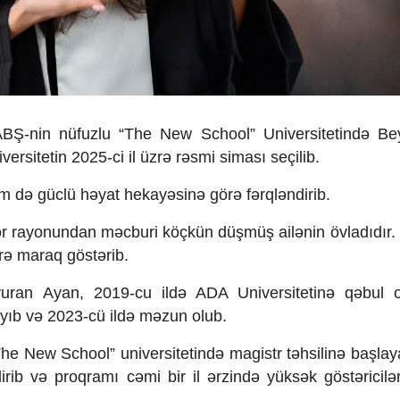
BŞ-nin nüfuzlu “The New School” Universitetində Be
ersitetin 2025-ci il üzrə rəsmi siması seçilib.
həm də güclü həyat hekayəsinə görə fərqləndirib.
ər rayonundan məcburi köçkün düşmüş ailənin övladıdır.
rə maraq göstərib.
vuran Ayan, 2019-cu ildə ADA Universitetinə qəbul 
ayıb və 2023-cü ildə məzun olub.
he New School” universitetində magistr təhsilinə başla
ib və proqramı cəmi bir il ərzində yüksək göstəricilə