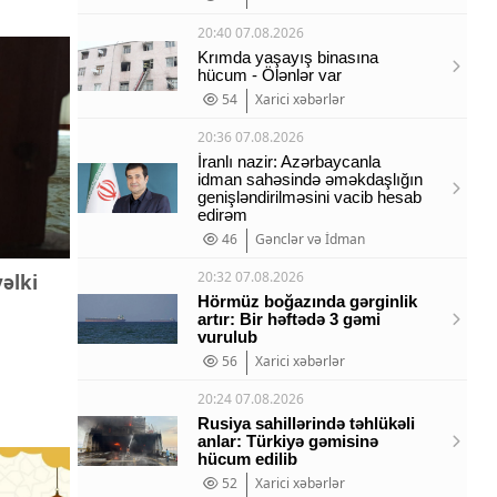
20:40 07.08.2026
Krımda yaşayış binasına
hücum - Ölənlər var
54
Xarici xəbərlər
20:36 07.08.2026
İranlı nazir: Azərbaycanla
idman sahəsində əməkdaşlığın
genişləndirilməsini vacib hesab
edirəm
46
Gənclər və İdman
20:32 07.08.2026
vəlki
Hörmüz boğazında gərginlik
artır: Bir həftədə 3 gəmi
vurulub
56
Xarici xəbərlər
20:24 07.08.2026
Rusiya sahillərində təhlükəli
anlar: Türkiyə gəmisinə
hücum edilib
52
Xarici xəbərlər