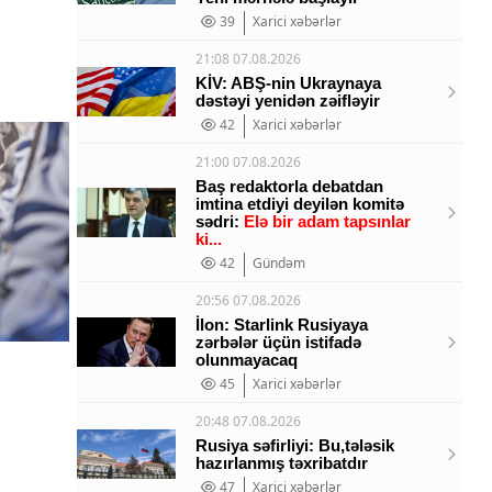
39
Xarici xəbərlər
21:08 07.08.2026
KİV: ABŞ-nin Ukraynaya
dəstəyi yenidən zəifləyir
42
Xarici xəbərlər
21:00 07.08.2026
Baş redaktorla debatdan
imtina etdiyi deyilən komitə
sədri:
Elə bir adam tapsınlar
ki...
42
Gündəm
20:56 07.08.2026
İlon: Starlink Rusiyaya
zərbələr üçün istifadə
olunmayacaq
45
Xarici xəbərlər
20:48 07.08.2026
Rusiya səfirliyi: Bu,tələsik
hazırlanmış təxribatdır
47
Xarici xəbərlər