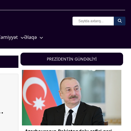
Cəmiyyət
Əlaqə
Crossmedia.az - 1 yaş
Missiyamız
Siyasət
PREZİDENTİN GÜNDƏLİYİ
Məhkəmə və hüquq
yasət
Ekologiya
Zəfər - 5
Gənclər və İdman
a və
Media və QHT
Hadisə
Sağlamlıq