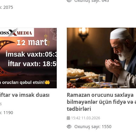
Oxunuş sayı: 643
: 2075
iftar və imsak duası
Ramazan orucunu saxlaya
bilməyənlər üçün fidyə və 
6
tədbirləri
: 1190
15:42 11.03.2026
Oxunuş sayı: 1550