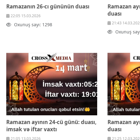
Ramazanın 26-cı gününün duası
Ramazan ayı
duası
22:05 15.03.2026
21:43 14.03.202
Oxunuş sayı: 1298
Oxunuş sayı
Ramazan ayının 24-cü günü: duası,
Ramazan ayı
imsak və iftar vaxtı
duası
21:05 13.03.2026
21:25 12.03.202