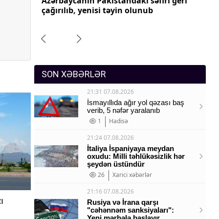
ri geri
Azərbaycanın Pakistandakı səfiri geri
Az
Sosium
çağırılıb, yenisi təyin olunub
ça
Mənəvi dəyərlər
Texnologiya
Mətbuat-150
SON XƏBƏRLƏR
ə
21:31 07.08.2026
İsmayıllıda ağır yol qəzası baş
verib, 5 nəfər yaralanıb
ək
1
Hadisə
21:24 07.08.2026
İtaliya İspaniyaya meydan
oxudu: Milli təhlükəsizlik hər
şeydən üstündür
26
Xarici xəbərlər
21:16 07.08.2026
ı
Rusiya və İrana qarşı
"cəhənnəm sanksiyaları":
Yeni mərhələ başlayır