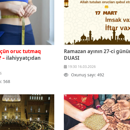
çün oruc tutmaq
Ramazan ayının 27-ci gün
 –
ilahiyyatçıdan
DUASI
19:30 16.03.2026
6
Oxunuş sayı: 492
: 568