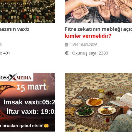
zının vaxtı
Fitrə zəkatının məbləği açı
kimlər verməlidir?
6
11:54 16.03.2026
: 491
Oxunuş sayı: 2380