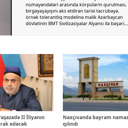
xalq İnvestisiya
Azərbaycanın Malayziyadakı səfi
nümayəndələri arasında körpülərin qurulması,
t Komitəsi yaradılıb
çağırılıb, yenisi təyin olunub
birgəyaşayışını əks etdirən tarixi təcrübəyə,
örnək tolerantlıq modelinə malik Azərbaycan
dövlətinin BMT Sivilizasiyalar Alyansı ilə bəşəri
mənafelər naminə əməkdaşlığı ən yüksək
səviyyədədir. Crossmedia.az xəbər verir ki, bunu
Anqolada səfərdə olan Qafqaz Müsəlmanları
İdarəsinin sədri Şeyxlislam Allahşükür Paşazad
BMT-nin Sivilizasiyalar Alyansının "Sülhə çağırış,
Müharibələrə son qoyulması və Beynəlxalq
hüquqa hörmət" təşəbbüsü çərçivəsində Yüks
səviyyəli dialoqda - "Sülh Alyansı" Sammitində
deyib.
aşazadə II İliyanın
Naxçıvanda bayram namaz
irak edəcək
qılınıb