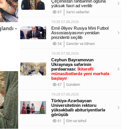
Çeçenistan rəhbərinin oğluna
yüksək fəxri ad verilib
67
Xarici xəbərlər
19:38 07.08.2026
qlandı –
Emil Əliyev Rusiya Mini Futbol
Assosiasiyasının yenidən
prezidenti seçilib
54
Gənclər və İdman
19:30 07.08.2026
Ceyhun Bayramovun
Ukraynaya səfərinin
pərdəarxası:
İkitərəfli
münasibətlərdə yeni mərhələ
başlayır
67
Gündəm
19:28 07.08.2026
Türkiyə-Azərbaycan
Universitetinin rektoru
yüksəkballı abituriyentlərlə
görüşüb
61
Elm və təhsil