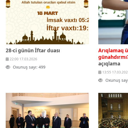
28-ci günün İftar duası
Arıqlamaq ü
günahdırmı?
22:00 17.03.2026
açıqlama
Oxunuş sayı: 499
13:55 17.03.202
Oxunuş sayı