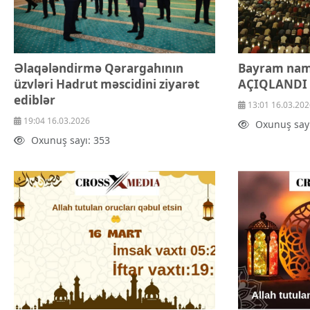
Əlaqələndirmə Qərargahının
Bayram nama
üzvləri Hadrut məscidini ziyarət
AÇIQLANDI
ediblər
13:01 16.03.202
19:04 16.03.2026
Oxunuş sayı
Oxunuş sayı: 353