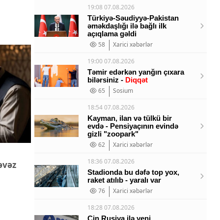
19:08 07.08.2026
Türkiyə-Səudiyyə-Pakistan
əməkdaşlığı ilə bağlı ilk
açıqlama gəldi
58
Xarici xəbərlər
19:00 07.08.2026
Təmir edərkən yanğın çıxara
bilərsiniz -
Diqqət
65
Sosium
18:54 07.08.2026
Kayman, ilan və tülkü bir
evdə - Pensiyaçının evində
gizli "zoopark"
62
Xarici xəbərlər
18:36 07.08.2026
əvəz
Stadionda bu dəfə top yox,
raket atılıb - yaralı var
76
Xarici xəbərlər
18:28 07.08.2026
Çin Rusiya ilə yeni