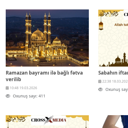
Texnologiya
Mətbuat-150
Əlaqə
Missiyamız
Ramazan bayramı ilə bağlı fətva
Sabahın ifta
verilib
22:38 18.03.202
10:48 19.03.2026
Oxunuş sayı
Oxunuş sayı: 411