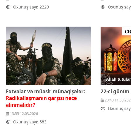
Oxunuş sayı: 2229
Oxunuş sayı
Fətvalar və müasir münaqişələr:
22-ci günün 
Radikallaşmanın qarşısı necə
20:40 11.03.202
alınmalıdır?
Oxunuş sayı
13:55 12.03.2026
Oxunuş sayı: 583