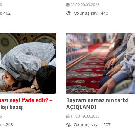
6
09:32 20.03.2026
: 462
Oxunuş sayı: 440
ı nəyi ifadə edir? –
Bayram namazının tarixi
loji baxış
AÇIQLANDI
6
11:20 19.03.2026
: 4248
Oxunuş sayı: 1507