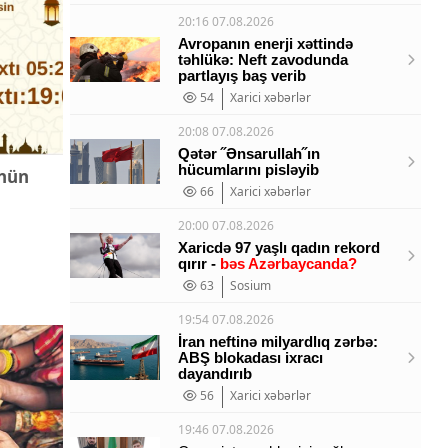
20:16 07.08.2026
Avropanın enerji xəttində
təhlükə: Neft zavodunda
partlayış baş verib
54
Xarici xəbərlər
20:08 07.08.2026
Qətər ˝Ənsarullah˝ın
hücumlarını pisləyib
ünün
66
Xarici xəbərlər
20:00 07.08.2026
Xaricdə 97 yaşlı qadın rekord
qırır -
bəs Azərbaycanda?
63
Sosium
19:54 07.08.2026
İran neftinə milyardlıq zərbə:
ABŞ blokadası ixracı
dayandırıb
56
Xarici xəbərlər
19:46 07.08.2026