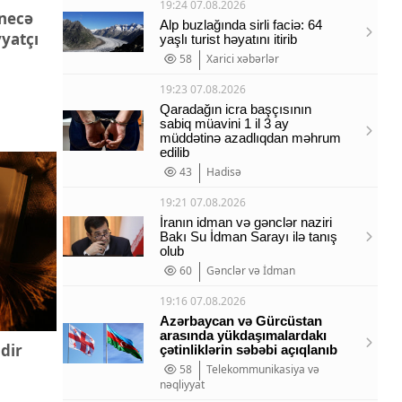
19:24 07.08.2026
 necə
Alp buzlağında sirli faciə: 64
yyatçı
yaşlı turist həyatını itirib
58
Xarici xəbərlər
19:23 07.08.2026
Qaradağın icra başçısının
sabiq müavini 1 il 3 ay
müddətinə azadlıqdan məhrum
edilib
43
Hadisə
19:21 07.08.2026
İranın idman və gənclər naziri
Bakı Su İdman Sarayı ilə tanış
olub
60
Gənclər və İdman
19:16 07.08.2026
Azərbaycan və Gürcüstan
arasında yükdaşımalardakı
dir
çətinliklərin səbəbi açıqlanıb
58
Telekommunikasiya və
nəqliyyat