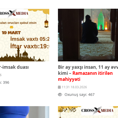
r-imsak duası
Bir ay yaxşı insan, 11 ay əv
kimi –
Ramazanın itirilən
6
mahiyyəti
: 396
11:31 18.03.2026
Oxunuş sayı: 467