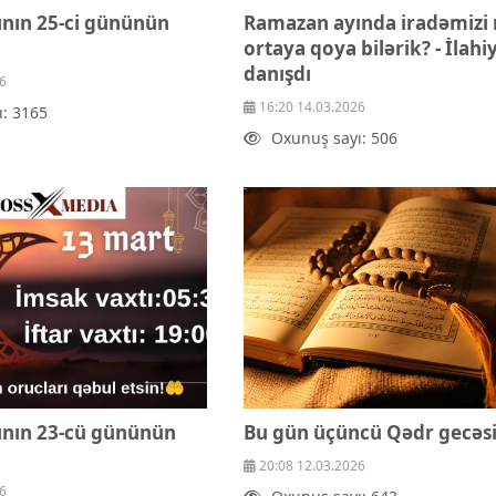
nın 25-ci gününün
Ramazan ayında iradəmizi
ortaya qoya bilərik? - İlahi
danışdı
6
16:20 14.03.2026
: 3165
Oxunuş sayı: 506
nın 23-cü gününün
Bu gün üçüncü Qədr gecəsi
20:08 12.03.2026
6