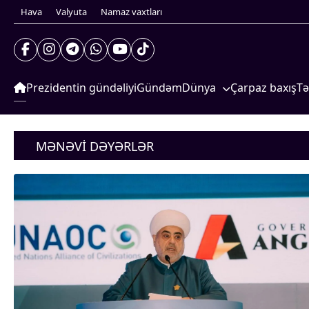
Hava
Valyuta
Namaz vaxtları
Prezidentin gündəliyi
Gündəm
Dünya
Çarpaz baxış
Tə
Xarici xəbərlər
S
Prezidentin gündəliyi
Cənubi Qafqaz
G
Gündəm
MƏNƏVI DƏYƏRLƏR
Dünya
Türk Dünyası
İ
Xarici xəbərlər
Yaxın Şərq
S
Cənubi Qafqaz
Türk Dünyası
Avropa
Yaxın Şərq
Amerika
Avropa
Amerika
Asiya
Asiya
Afrika
Afrika
Çarpaz baxış
Təhlil