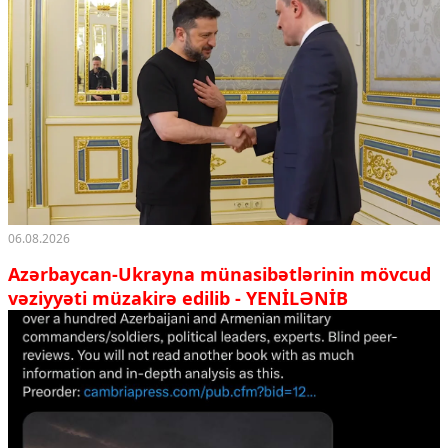
06.08.2026
Azərbaycan-Ukrayna münasibətlərinin mövcud
vəziyyəti müzakirə edilib - YENİLƏNİB