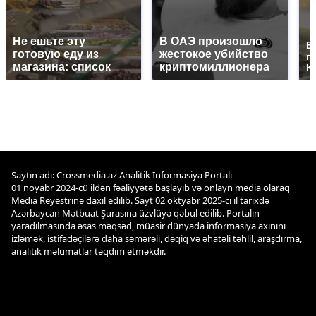
Не ешьте эту
В ОАЭ произошло
В
готовую еду из
жестокое убийство
п
магазина: список
криптомиллионера
К
Saytın adı: Crossmedia.az Analitik İnformasiya Portalı
01 noyabr 2024-cü ildən fəaliyyətə başlayıb və onlayn media olaraq
Media Reyestrinə daxil edilib. Sayt 02 oktyabr 2025-ci il tarixdə
Azərbaycan Mətbuat Şurasına üzvlüyə qəbul edilib. Portalın
yaradılmasında əsas məqsəd, müasir dünyada informasiya axınını
izləmək, istifadəçilərə daha səmərəli, dəqiq və əhatəli təhlil, araşdırma,
analitik məlumatlar təqdim etməkdir.