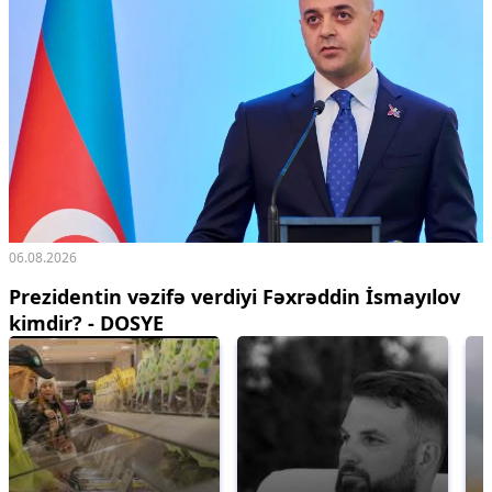
06.08.2026
Prezidentin vəzifə verdiyi Fəxrəddin İsmayılov
kimdir? - DOSYE