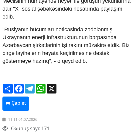
Məclisinin nümayəndə heyəti ilə görüşün yekunlarına
Mədəniyyətimizin Zəfəri
dair "X" sosial şəbəkəsindəki hesabında paylaşım
Zəfər Diasporu
edib.
Səhiyyə
Ailə və uşaq
"Rusiyanın hücumları nəticəsində zədələnmiş
Turizm
Ukraynanın enerji infrastrukturunun bərpasında
İqtisadiyyat
Azərbaycan şirkətlərinin iştirakını müzakirə etdik. Biz
İqtisadi xəbərlər
birgə layihələrin həyata keçirilməsinə dəstək
Energetika
göstərməyə hazırıq", - o qeyd edib.
Neft-qaz
Əmək və sosial siyasət
Kənd təsərrüfatı
Share
Facebook
Telegram
WhatsApp
X
Hərbi sənaye
Telekommunikasiya və nəqliyyat
COP29
🖨 Çap et
Cəmiyyət
11:11 01.07.2026
Crossmedia.az - 1 yaş
Oxunuş sayı: 171
Siyasət
Məhkəmə və hüquq