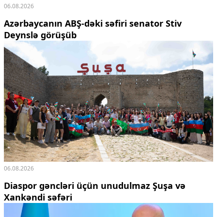
06.08.2026
Azərbaycanın ABŞ-dəki səfiri senator Stiv
Deynslə görüşüb
06.08.2026
Diaspor gəncləri üçün unudulmaz Şuşa və
Xankəndi səfəri