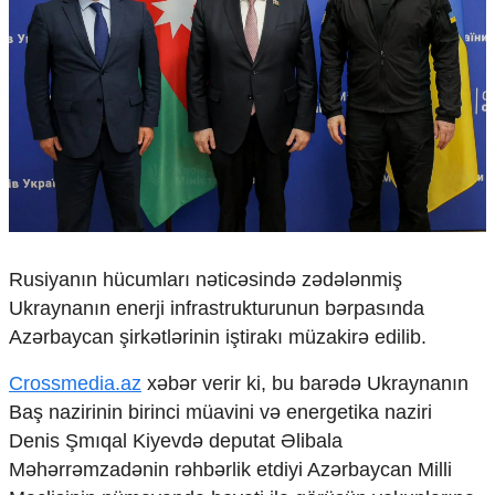
Çarpaz baxış
Təhlil
Siyasi
Geosiyasi
İqtisadi
Sosioloji
Araşdırma
Multimedia
Foto
Rusiyanın hücumları nəticəsində zədələnmiş
Video
İnfoqrafika
Ukraynanın enerji infrastrukturunun bərpasında
Podcast
Azərbaycan şirkətlərinin iştirakı müzakirə edilib.
Humanitar
Crossmedia.az
xəbər verir ki, bu barədə Ukraynanın
Elm və təhsil
Baş nazirinin birinci müavini və energetika naziri
Mədəniyyət
Denis Şmıqal Kiyevdə deputat Əlibala
Diaspor
Məhərrəmzadənin rəhbərlik etdiyi Azərbaycan Milli
Yüksəliş hekayəsi