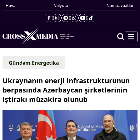
Hava
Valyuta
Namaz vaxtları
Prezidentin gündəliyi
Gündəm,Energetika
Gündəm
Dünya
Ukraynanın enerji infrastrukturunun
Xarici xəbərlər
bərpasında Azərbaycan şirkətlərinin
Cənubi Qafqaz
iştirakı müzakirə olunub
Türk Dünyası
Yaxın Şərq
Avropa
Amerika
Asiya
Afrika