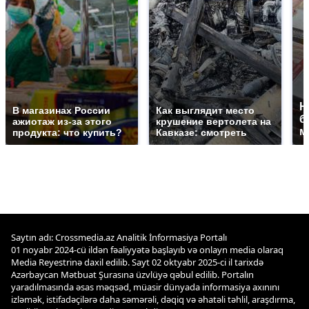
Н
В магазинах России
Как выглядит место
б
ажиотаж из-за этого
крушение вертолета на
м
продукта: что купить?
Кавказе: смотреть
Saytın adı: Crossmedia.az Analitik İnformasiya Portalı
01 noyabr 2024-cü ildən fəaliyyətə başlayıb və onlayn media olaraq
Media Reyestrinə daxil edilib. Sayt 02 oktyabr 2025-ci il tarixdə
Azərbaycan Mətbuat Şurasına üzvlüyə qəbul edilib. Portalın
yaradılmasında əsas məqsəd, müasir dünyada informasiya axınını
izləmək, istifadəçilərə daha səmərəli, dəqiq və əhatəli təhlil, araşdırma,