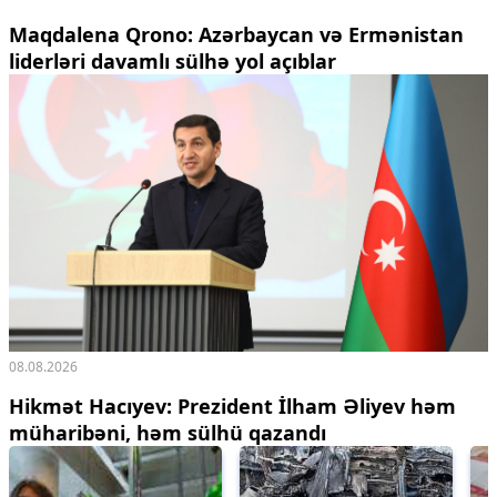
Maqdalena Qrono: Azərbaycan və Ermənistan
liderləri davamlı sülhə yol açıblar
08.08.2026
Hikmət Hacıyev: Prezident İlham Əliyev həm
müharibəni, həm sülhü qazandı