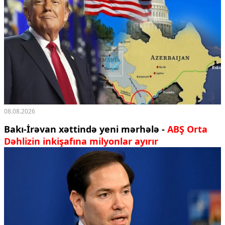
08.08.2026
Bakı-İrəvan xəttində yeni mərhələ -
ABŞ Orta
Dəhlizin inkişafına milyonlar ayırır