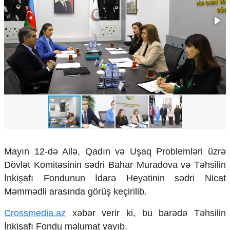
Çarpaz baxış
Təhlil
Siyasi
Geosiyasi
İqtisadi
Sosioloji
Araşdırma
Multimedia
Foto
Video
İnfoqrafika
Mayın 12-də Ailə, Qadın və Uşaq Problemləri üzrə
Podcast
Dövlət Komitəsinin sədri Bahar Muradova və Təhsilin
Humanitar
İnkişafı Fondunun İdarə Heyətinin sədri Nicat
Elm və təhsil
Məmmədli arasında görüş keçirilib.
Mədəniyyət
Crossmedia.az
xəbər verir ki, bu barədə Təhsilin
Diaspor
Yüksəliş hekayəsi
İnkişafı Fondu məlumat yayıb.