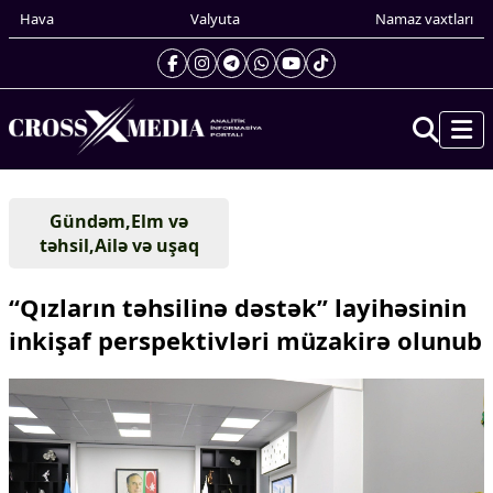
Hava
Valyuta
Namaz vaxtları
Prezidentin gündəliyi
Gündəm,Elm və
Gündəm
təhsil,Ailə və uşaq
Dünya
Xarici xəbərlər
“Qızların təhsilinə dəstək” layihəsinin
Cənubi Qafqaz
inkişaf perspektivləri müzakirə olunub
Türk Dünyası
Yaxın Şərq
Avropa
Amerika
Asiya
Afrika