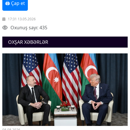
🖨 Çap et
17:31 13.05.2026
Oxunuş sayı: 435
OXŞAR XƏBƏRLƏR
08.08.2026