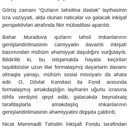
Mədəniyyətimizin Zəfəri
Zəfər Diasporu
Görüş zamanı “Qızların təhsilinə dəstək” layihəsinin
Səhiyyə
icra vəziyyəti, əldə olunan nəticələr və gələcək inkişaf
Ailə və uşaq
perspektivləri ətrafında fikir mübadiləsi aparılıb.
Turizm
Bahar Muradova qızların təhsil imkanlarının
İqtisadiyyat
genişləndirilməsinin cəmiyyətin davamlı inkişafı
İqtisadi xəbərlər
baxımından mühüm əhəmiyyət daşıdığını vurğulayıb.
Energetika
Bildirilib ki, bu istiqamətdə həyata keçirilən
Neft-qaz
təşəbbüslər uzun illər formalaşmış dəyərlərin davamı
Əmək və sosial siyasət
olmaqla yanaşı, mühüm sosial missiyanı da əhatə
Kənd təsərrüfatı
Hərbi sənaye
edir. O, Dövlət Komitəsi ilə Fond arasında
Telekommunikasiya və nəqliyyat
formalaşmış əməkdaşlığın layihənin uğurlu icrasına
COP29
töhfə verdiyini qeyd edib, gələcəkdə beynəlxalq
tərəfdaşlarla əməkdaşlıq imkanlarının
Cəmiyyət
genişləndirilməsinin əhəmiyyətini diqqətə çatdırıb.
Crossmedia.az - 1 yaş
Siyasət
Nicat Məmmədli Təhsilin İnkişafı Fondu tərəfindən
Məhkəmə və hüquq