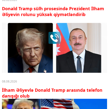
Donald Tramp sülh prosesində Prezident İlham
Əliyevin rolunu yüksək qiymətləndirib
08.08.2026
İlham Əliyevlə Donald Tramp arasında telefon
danışığı olub