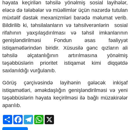
həyata keçirilən təhsilə yönəlmiş sosial layihələr,
Ekologiya
eləcə də tələbələr və müəllimlər üçün nəzərdə tutulan
Zəfər - 5
müxtəlif dəstək mexanizmləri barədə məlumat verib.
Gənclər və İdman
Media və QHT
Bildirilib ki, təhsilalanların və təhsilverənlərin sosial
Hadisə
rifahının yaxşılaşdırılması və təhsil imkanlarının
Sağlamlıq
genişləndirilməsi Fondun əsas fəaliyyət
Sosium
istiqamətlərindən biridir. Xüsusilə gənc qızların ali
Mənəvi dəyərlər
təhsilə əlçatanlığının artırılmasına yönəlmiş
Texnologiya
təşəbbüslərin prioritet istiqamət kimi diqqətdə
Mətbuat-150
saxlanıldığı vurğulanıb.
Əlaqə
Görüş çərçivəsində layihənin gələcək inkişaf
Missiyamız
istiqamətləri, əməkdaşlığın genişləndirilməsi və yeni
təşəbbüslərin həyata keçirilməsi ilə bağlı müzakirələr
aparılıb.
Share
Facebook
Telegram
WhatsApp
X