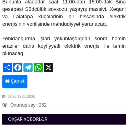
Bununla əlaqədar saat 11:00-dan 15:00-dək Binə
Mədəniyyətimizin Zəfəri
qəsəbəsi Südçülük sovxozu yaşayış massivi, Xəqani
Zəfər Diasporu
Səhiyyə
və Lələtəpə küçələrinin bir hissəsində elektrik
Ailə və uşaq
enerjisinin verilişində məhdudiyyət yaranacaq.
Turizm
Yenidənqurma işləri yekunlaşdıqdan sonra həmin
İqtisadiyyat
ərazilər daha keyfiyyətli elektrik enerjisi ilə təmin
İqtisadi xəbərlər
olunacaq.
Energetika
Neft-qaz
Share
Facebook
Telegram
WhatsApp
X
Əmək və sosial siyasət
Kənd təsərrüfatı
🖨 Çap et
Hərbi sənaye
Telekommunikasiya və nəqliyyat
COP29
09:32 13.05.2026
Cəmiyyət
Oxunuş sayı: 282
Crossmedia.az - 1 yaş
OXŞAR XƏBƏRLƏR
Siyasət
Məhkəmə və hüquq