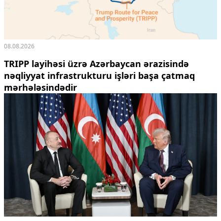
08.08.2026
TRIPP layihəsi üzrə Azərbaycan ərazisində
nəqliyyat infrastrukturu işləri başa çatmaq
mərhələsindədir