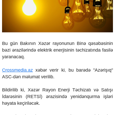
Çarpaz baxış
Təhlil
Siyasi
Geosiyasi
İqtisadi
Sosioloji
Bu gün Bakının Xəzər rayonunun Binə qəsəbəsinin
Araşdırma
bəzi ərazilərində elektrik enerjisinin təchizatında fasilə
Multimedia
yaranacaq.
Foto
Video
Crossmedia.az
xəbər verir ki, bu barədə "Azərişıq"
İnfoqrafika
Podcast
ASC-dən məlumat verilib.
Humanitar
Bildirilib ki, Xəzər Rayon Enerji Təchizatı və Satışı
Elm və təhsil
İdarəsinin (RETSİ) ərazisində yenidənqurma işləri
Mədəniyyət
həyata keçiriləcək.
Diaspor
Yüksəliş hekayəsi