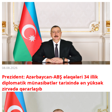
Ekologiya
Zəfər - 5
Gənclər və İdman
Media və QHT
Hadisə
Sağlamlıq
Sosium
Mənəvi dəyərlər
Texnologiya
Mətbuat-150
Əlaqə
08.08.2026
Missiyamız
Prezident: Azərbaycan-ABŞ əlaqələri 34 illik
diplomatik münasibətlər tarixində ən yüksək
zirvədə qərarlaşıb