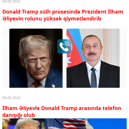
08.08.2026
Donald Tramp sülh prosesində Prezident İlham
Əliyevin rolunu yüksək qiymətləndirib
08.08.2026
İlham Əliyevlə Donald Tramp arasında telefon
danışığı olub