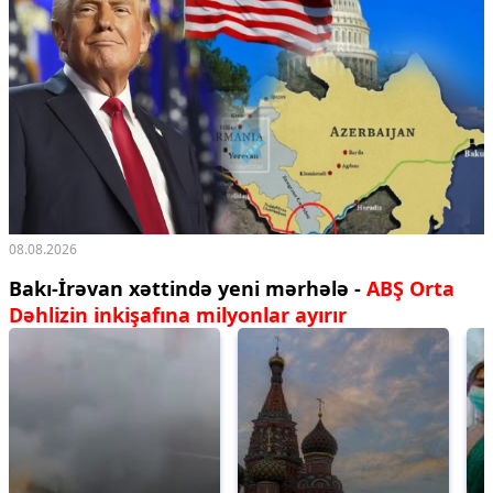
08.08.2026
Bakı-İrəvan xəttində yeni mərhələ -
ABŞ Orta
Dəhlizin inkişafına milyonlar ayırır