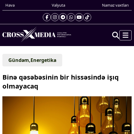
Hava
Valyuta
Namaz vaxtları
Prezidentin gündəliyi
Gündəm,Energetika
Gündəm
Dünya
Binə qəsəbəsinin bir hissəsində işıq
Xarici xəbərlər
olmayacaq
Cənubi Qafqaz
Türk Dünyası
Yaxın Şərq
Avropa
Amerika
Asiya
Afrika