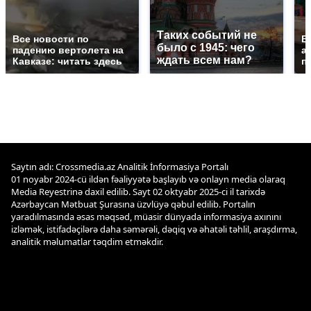
Таких событий не
Все новости по
В
было с 1945: чего
падению вертолета на
а
ждать всем нам?
Кавказе: читать здесь
п
Saytın adı: Crossmedia.az Analitik İnformasiya Portalı
01 noyabr 2024-cü ildən fəaliyyətə başlayıb və onlayn media olaraq
Media Reyestrinə daxil edilib. Sayt 02 oktyabr 2025-ci il tarixdə
Azərbaycan Mətbuat Şurasına üzvlüyə qəbul edilib. Portalın
yaradılmasında əsas məqsəd, müasir dünyada informasiya axınını
izləmək, istifadəçilərə daha səmərəli, dəqiq və əhatəli təhlil, araşdırma,
analitik məlumatlar təqdim etməkdir.