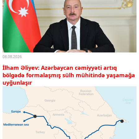
08.08.2026
İlham Əliyev: Azərbaycan cəmiyyəti artıq
bölgədə formalaşmış sülh mühitində yaşamağa
uyğunlaşır