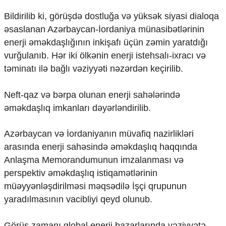
Mədəniyyətimizin Zəfəri
Bildirilib ki, görüşdə dostluğa və yüksək siyasi dialoqa
Zəfər Diasporu
Səhiyyə
əsaslanan Azərbaycan-İordaniya münasibətlərinin
Ailə və uşaq
enerji əməkdaşlığının inkişafı üçün zəmin yaratdığı
Turizm
vurğulanıb. Hər iki ölkənin enerji istehsalı-ixracı və
təminatı ilə bağlı vəziyyəti nəzərdən keçirilib.
İqtisadiyyat
İqtisadi xəbərlər
Neft-qaz və bərpa olunan enerji sahələrində
Energetika
əməkdaşlıq imkanları dəyərləndirilib.
Neft-qaz
Əmək və sosial siyasət
Kənd təsərrüfatı
Azərbaycan və İordaniyanın müvafiq nazirlikləri
Hərbi sənaye
arasında enerji sahəsində əməkdaşlıq haqqında
Telekommunikasiya və nəqliyyat
Anlaşma Memorandumunun imzalanması və
COP29
perspektiv əməkdaşlıq istiqamətlərinin
Cəmiyyət
müəyyənləşdirilməsi məqsədilə İşçi qrupunun
yaradılmasının vacibliyi qeyd olunub.
Crossmedia.az - 1 yaş
Siyasət
Məhkəmə və hüquq
Görüş zamanı qlobal enerji bazarlarında vəziyyətə