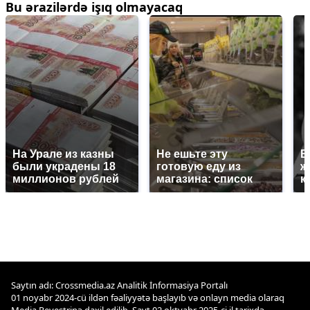
Bu ərazilərdə işıq olmayacaq
На Урале из казны
Не ешьте эту
В
были украдены 18
готовую еду из
ж
миллионов рублей
магазина: список
к
Saytın adı: Crossmedia.az Analitik İnformasiya Portalı
01 noyabr 2024-cü ildən fəaliyyətə başlayıb və onlayn media olaraq
Media Reyestrinə daxil edilib. Sayt 02 oktyabr 2025-ci il tarixdə