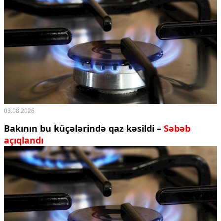
03.08.2026
Bakının bu küçələrində qaz kəsildi –
Səbəb
açıqlandı