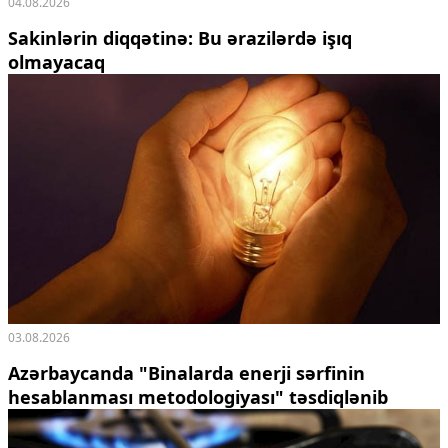
04.08.2026
Sakinlərin diqqətinə: Bu ərazilərdə işıq
olmayacaq
03.08.2026
Azərbaycanda "Binalarda enerji sərfinin
hesablanması metodologiyası" təsdiqlənib