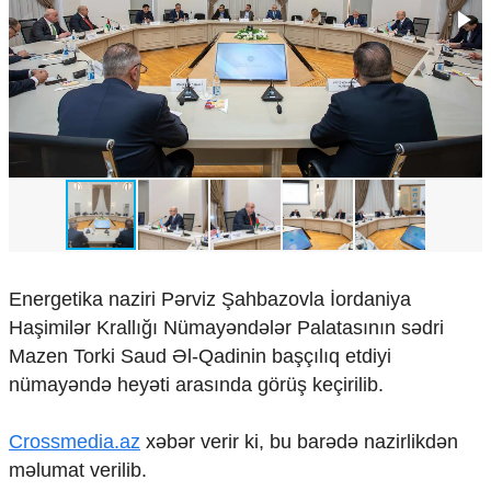
Çarpaz baxış
Təhlil
Siyasi
Geosiyasi
İqtisadi
Sosioloji
Araşdırma
Multimedia
Foto
Video
Energetika naziri Pərviz Şahbazovla İordaniya
İnfoqrafika
Podcast
Haşimilər Krallığı Nümayəndələr Palatasının sədri
Mazen Torki Saud Əl-Qadinin başçılıq etdiyi
Humanitar
nümayəndə heyəti arasında görüş keçirilib.
Elm və təhsil
Mədəniyyət
Crossmedia.az
xəbər verir ki, bu barədə nazirlikdən
Diaspor
məlumat verilib.
Yüksəliş hekayəsi