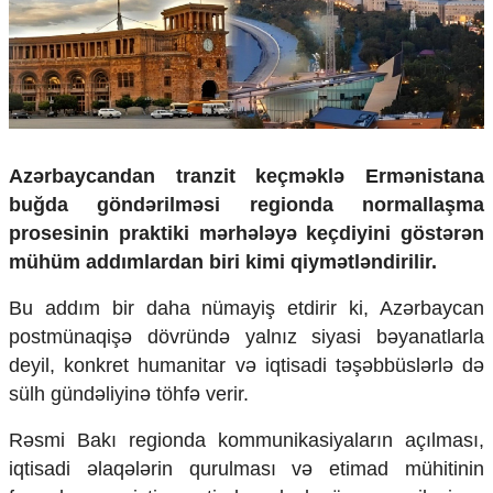
Çarpaz baxış
Təhlil
Siyasi
Geosiyasi
İqtisadi
Sosioloji
Azərbaycandan tranzit keçməklə Ermənistana
Araşdırma
buğda göndərilməsi regionda normallaşma
Multimedia
prosesinin praktiki mərhələyə keçdiyini göstərən
Foto
mühüm addımlardan biri kimi qiymətləndirilir.
Video
İnfoqrafika
Bu addım bir daha nümayiş etdirir ki, Azərbaycan
Podcast
postmünaqişə dövründə yalnız siyasi bəyanatlarla
deyil, konkret humanitar və iqtisadi təşəbbüslərlə də
Humanitar
sülh gündəliyinə töhfə verir.
Elm və təhsil
Mədəniyyət
Rəsmi Bakı regionda kommunikasiyaların açılması,
Diaspor
iqtisadi əlaqələrin qurulması və etimad mühitinin
Yüksəliş hekayəsi