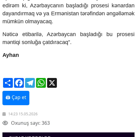
edirəm ki, Azərbaycanın başladığı prosesi kənardan
dayandırmaq və ya Ermənistan tərəfindən əngəlləmək
mümkün olmayacaq.
Nəticə etibarilə, Azərbaycan başladığı bu prosesi
məntiqi sonluğa çatdıracaq”.
Ayhan
Share
Facebook
Telegram
WhatsApp
X
🖨 Çap et
14:23 15.05.2026
Oxunuş sayı: 363