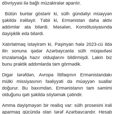
dövriyyəsi ilə bağlı müzakirələr aparılır.
Bütün bunlar göstərir ki, sülh gündəliyi müəyyən
şəkildə irəliləyir. Təbii ki, Ermənistan daha aktiv
addımlar ata bilərdi. Məsələn, Konstitusiyasında
dəyişiklik edə bilərdi.
Xatırlatmaq istəyirəm ki, Paşinyan hələ 2023-cü ildə
ilin sonuna qədər Azərbaycanla sülh müqaviləsi
imzalamağa hazır olduqlarını bildirmişdi. Lakin biz
bunu praktik addımlarda tam görmədik.
Digər tərəfdən, Avropa İttifaqının Ermənistandakı
mülki missiyasının fəaliyyəti də müəyyən suallar
doğurur. Bu baxımdan, Ermənistanın tam səmimi
olduğunu qəti şəkildə söyləmək çətindir.
Amma dəyişməyən bir reallıq var: sülh prosesini irəli
aparmaq gücündə olan tərəf Azərbaycandır. Hesab