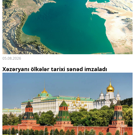
05.08.2026
Xəzəryanı ölkələr tarixi sənəd imzaladı