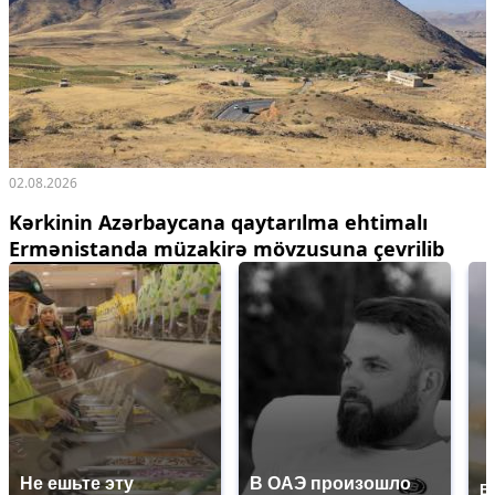
02.08.2026
Kərkinin Azərbaycana qaytarılma ehtimalı
Ermənistanda müzakirə mövzusuna çevrilib
Не ешьте эту
В ОАЭ произошло
В