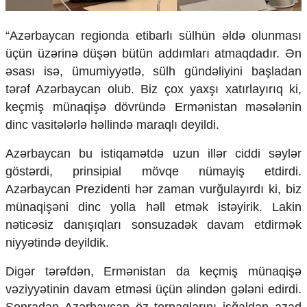
Ekologiya
Zəfər - 5
“Azərbaycan regionda etibarlı sülhün əldə olunması
Gənclər və İdman
üçün üzərinə düşən bütün addımları atmaqdadır. Ən
Media və QHT
əsası isə, ümumiyyətlə, sülh gündəliyini başladan
Hadisə
tərəf Azərbaycan olub. Biz çox yaxşı xatırlayırıq ki,
Sağlamlıq
Sosium
keçmiş münaqişə dövründə Ermənistan məsələnin
Mənəvi dəyərlər
dinc vasitələrlə həllində maraqlı deyildi.
Texnologiya
Mətbuat-150
Azərbaycan bu istiqamətdə uzun illər ciddi səylər
göstərdi, prinsipial mövqe nümayiş etdirdi.
Əlaqə
Azərbaycan Prezidenti hər zaman vurğulayırdı ki, biz
Missiyamız
münaqişəni dinc yolla həll etmək istəyirik. Lakin
nəticəsiz danışıqları sonsuzadək davam etdirmək
niyyətində deyildik.
Digər tərəfdən, Ermənistan da keçmiş münaqişə
vəziyyətinin davam etməsi üçün əlindən gələni edirdi.