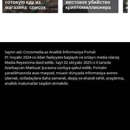
готовую еду из
жестокое убийство
п
магазина: список
криптомиллионера
К
Saytın adı: Crossmedia.az Analitik İnformasiya Portalı
01 noyabr 2024-cü ildən fəaliyyətə başlayıb və onlayn media olaraq
Media Reyestrinə daxil edilib. Sayt 02 oktyabr 2025-ci il tarixdə
Azərbaycan Mətbuat Şurasına üzvlüyə qəbul edilib. Portalın
yaradılmasında əsas məqsəd, müasir dünyada informasiya axınını
izləmək, istifadəçilərə daha səmərəli, dəqiq və əhatəli təhlil, araşdırma,
analitik məlumatlar təqdim etməkdir.