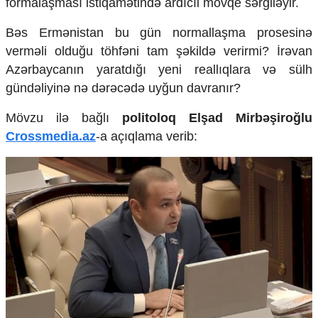
formalaşması istiqamətində ardıcıl mövqe sərgiləyir.
Mədəniyyətimizin Zəfəri
Zəfər Diasporu
Bəs Ermənistan bu gün normallaşma prosesinə
Səhiyyə
verməli olduğu töhfəni tam şəkildə verirmi? İrəvan
Ailə və uşaq
Azərbaycanın yaratdığı yeni reallıqlara və sülh
Turizm
gündəliyinə nə dərəcədə uyğun davranır?
İqtisadiyyat
Mövzu ilə bağlı
politoloq Elşad Mirbəşiroğlu
İqtisadi xəbərlər
Crossmedia.az
-a açıqlama verib:
Energetika
Neft-qaz
Əmək və sosial siyasət
Kənd təsərrüfatı
Hərbi sənaye
Telekommunikasiya və nəqliyyat
COP29
Cəmiyyət
Crossmedia.az - 1 yaş
Siyasət
Məhkəmə və hüquq