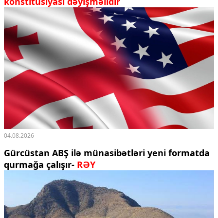
konstitusiyası dəyişməlidir
04.08.2026
Gürcüstan ABŞ ilə münasibətləri yeni formatda
qurmağa çalışır-
RƏY