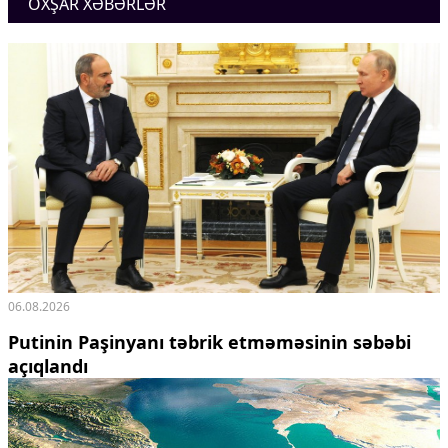
OXŞAR XƏBƏRLƏR
06.08.2026
Putinin Paşinyanı təbrik etməməsinin səbəbi
açıqlandı