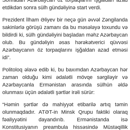
Sonradan Azərbaycan öz torpaqlarını işğaldan azad
etdikdən sonra sülh gündəliyinə start verdi.
Prezident İlham Əliyev bir neçə gün əvvəl Zəngilanda
sakinlərlə görüşü zamanı da bu məsələyə toxundu və
bildirdi ki, sülh gündəliyini başladan məhz Azərbaycan
olub. Bu gündəliyin əsas hərəkətverici qüvvəsi
Azərbaycanın öz torpaqlarını işğaldan azad etməsi
idi”.
Politoloq əlavə edib ki, bu baxımdan Azərbaycan hər
zaman olduğu kimi ədalətli mövqe sərgiləyir və
Azərbaycanla Ermənistan arasında sülhün əldə
olunması üçün ədalətli şərtlər irəli sürür:
“Həmin şərtlər də mahiyyət etibarilə artıq təmin
olunmaqdadır. ATƏT-in Minsk Qrupu faktiki olaraq
fəaliyyətini dayandırıb. Ermənistanda isə
Konstitusiyanın preambula hissəsində Müstəqillik