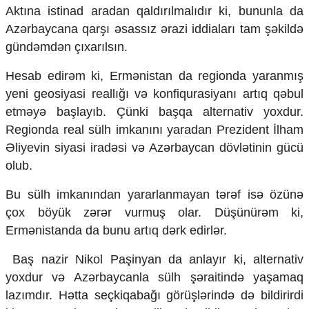
Aktına istinad aradan qaldırılmalıdır ki, bununla da
Azərbaycana qarşı əsassız ərazi iddiaları tam şəkildə
gündəmdən çıxarılsın.
Hesab edirəm ki, Ermənistan da regionda yaranmış
yeni geosiyasi reallığı və konfiqurasiyanı artıq qəbul
etməyə başlayıb. Çünki başqa alternativ yoxdur.
Regionda real sülh imkanını yaradan Prezident İlham
Əliyevin siyasi iradəsi və Azərbaycan dövlətinin gücü
olub.
Bu sülh imkanından yararlanmayan tərəf isə özünə
çox böyük zərər vurmuş olar. Düşünürəm ki,
Ermənistanda da bunu artıq dərk edirlər.
Baş nazir Nikol Paşinyan da anlayır ki, alternativ
yoxdur və Azərbaycanla sülh şəraitində yaşamaq
lazımdır. Hətta seçkiqabağı görüşlərində də bildirirdi