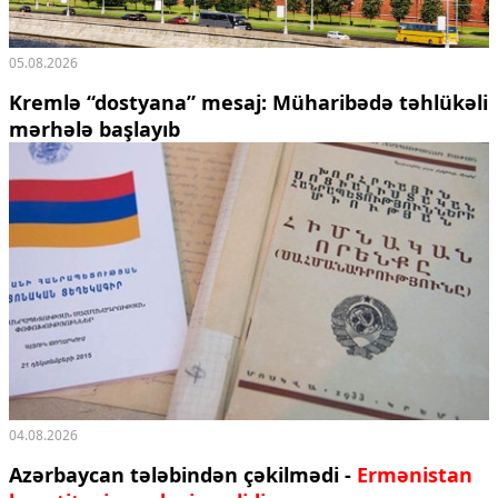
05.08.2026
Kremlə “dostyana” mesaj:
Müharibədə təhlükəli
mərhələ başlayıb
04.08.2026
Azərbaycan tələbindən çəkilmədi -
Ermənistan