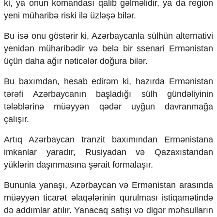
ki, ya onun komandası qalib gəlməlidir, ya da region
yeni müharibə riski ilə üzləşə bilər.
Bu isə onu göstərir ki, Azərbaycanla sülhün alternativi
yenidən müharibədir və belə bir ssenari Ermənistan
üçün daha ağır nəticələr doğura bilər.
Bu baxımdan, hesab edirəm ki, hazırda Ermənistan
tərəfi Azərbaycanın başladığı sülh gündəliyinin
tələblərinə müəyyən qədər uyğun davranmağa
çalışır.
Artıq Azərbaycan tranzit baxımından Ermənistana
imkanlar yaradır, Rusiyadan və Qazaxıstandan
yüklərin daşınmasına şərait formalaşır.
Bununla yanaşı, Azərbaycan və Ermənistan arasında
müəyyən ticarət əlaqələrinin qurulması istiqamətində
də addımlar atılır. Yanacaq satışı və digər məhsulların