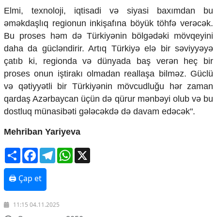
Elmi, texnoloji, iqtisadi və siyasi baxımdan bu
əməkdaşlıq regionun inkişafına böyük töhfə verəcək.
Bu proses həm də Türkiyənin bölgədəki mövqeyini
daha da gücləndirir. Artıq Türkiyə elə bir səviyyəyə
çatıb ki, regionda və dünyada baş verən heç bir
proses onun iştirakı olmadan reallaşa bilməz. Güclü
və qətiyyətli bir Türkiyənin mövcudluğu hər zaman
qardaş Azərbaycan üçün də qürur mənbəyi olub və bu
dostluq münasibəti gələcəkdə də davam edəcək".
Mehriban Yariyeva
Share
Facebook
Telegram
WhatsApp
X
🖨 Çap et
11:15 04.11.2025