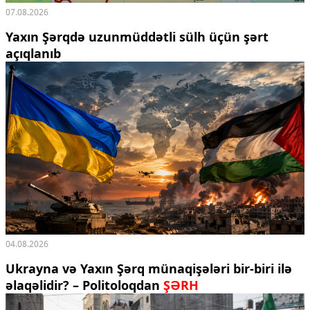
07.08.2026
Yaxın Şərqdə uzunmüddətli sülh üçün şərt
açıqlanıb
04.08.2026
Ukrayna və Yaxın Şərq münaqişələri bir-biri ilə
əlaqəlidir? – Politoloqdan
ŞƏRH