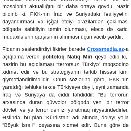
Mədəniyyətimizin Zəfəri
məsələnin aktuallığını bir daha ortaya qoydu. Nazir
Zəfər Diasporu
bildirib ki, PKK-nın İraq və Suriyadakı fəaliyyətini
Səhiyyə
dayandırması və işğal etdiyi ərazilərdən çəkilməsi
Ailə və uşaq
bölgədə sabitliyin təmin olunması, eləcə də xarici
Turizm
müdaxilələrin qarşısının alınması üçün vacib şərtdir.
İqtisadiyyat
Fidanın səsləndirdiyi fikirlər barədə
Crossmedia.az
-a
İqtisadi xəbərlər
açıqlama verən
politoloq Natiq Miri
qeyd edib ki,
Energetika
Neft-qaz
nazirin bu açıqlaması “terrorsuz Türkiyə” məqsədinə
Əmək və sosial siyasət
xidmət edir və bu strategiyanın tərkib hissəsi kimi
Kənd təsərrüfatı
qiymətləndirilməlidir. Onun sözlərinə görə, PKK-nın
Hərbi sənaye
yaratdığı təhlükə təkcə Türkiyəyə deyil, eyni zamanda
Telekommunikasiya və nəqliyyat
İraq və Suriyaya da ciddi təhdiddir: “Bu terrorun
COP29
arxasında duran qüvvələr bölgədə yeni bir terror
Cəmiyyət
dövləti və ya terror dəhlizi yaratmaq niyyətindədirlər.
Əslində, bu plan "Kürdistan" adı altında, dolayı yolla
Crossmedia.az - 1 yaş
Siyasət
"Böyük İsrail" ideyasına xidmət edir. Buna görə də
Məhkəmə və hüquq