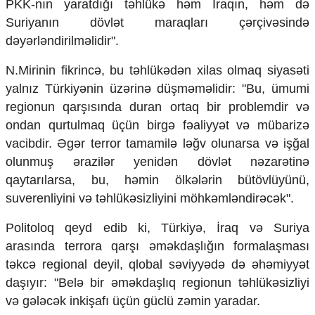
PKK-nın yaratdığı təhlükə həm İraqın, həm də
Ekologiya
Suriyanın dövlət maraqları çərçivəsində
Zəfər - 5
dəyərləndirilməlidir".
Gənclər və İdman
Media və QHT
N.Mirinin fikrincə, bu təhlükədən xilas olmaq siyasəti
Hadisə
yalnız Türkiyənin üzərinə düşməməlidir: "Bu, ümumi
Sağlamlıq
regionun qarşısında duran ortaq bir problemdir və
Sosium
Mənəvi dəyərlər
ondan qurtulmaq üçün birgə fəaliyyət və mübarizə
Texnologiya
vacibdir. Əgər terror tamamilə ləğv olunarsa və işğal
Mətbuat-150
olunmuş ərazilər yenidən dövlət nəzarətinə
Əlaqə
qaytarılarsa, bu, həmin ölkələrin bütövlüyünü,
suverenliyini və təhlükəsizliyini möhkəmləndirəcək".
Missiyamız
Politoloq qeyd edib ki, Türkiyə, İraq və Suriya
arasında terrora qarşı əməkdaşlığın formalaşması
təkcə regional deyil, qlobal səviyyədə də əhəmiyyət
daşıyır: "Belə bir əməkdaşlıq regionun təhlükəsizliyi
və gələcək inkişafı üçün güclü zəmin yaradar.