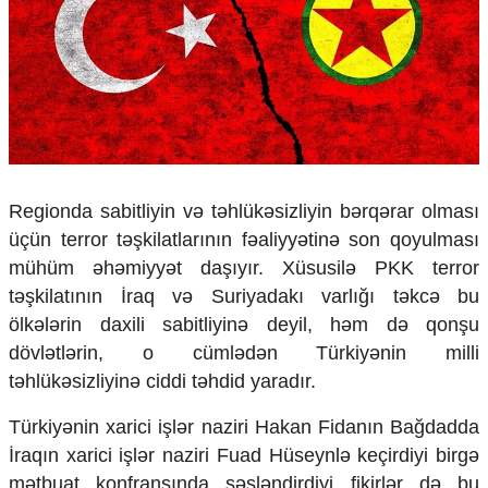
Çarpaz baxış
Təhlil
Siyasi
Geosiyasi
İqtisadi
Sosioloji
Araşdırma
Regionda sabitliyin və təhlükəsizliyin bərqərar olması
Multimedia
üçün terror təşkilatlarının fəaliyyətinə son qoyulması
Foto
mühüm əhəmiyyət daşıyır. Xüsusilə PKK terror
Video
təşkilatının İraq və Suriyadakı varlığı təkcə bu
İnfoqrafika
ölkələrin daxili sabitliyinə deyil, həm də qonşu
Podcast
dövlətlərin, o cümlədən Türkiyənin milli
Humanitar
təhlükəsizliyinə ciddi təhdid yaradır.
Elm və təhsil
Türkiyənin xarici işlər naziri Hakan Fidanın Bağdadda
Mədəniyyət
Diaspor
İraqın xarici işlər naziri Fuad Hüseynlə keçirdiyi birgə
Yüksəliş hekayəsi
mətbuat konfransında səsləndirdiyi fikirlər də bu