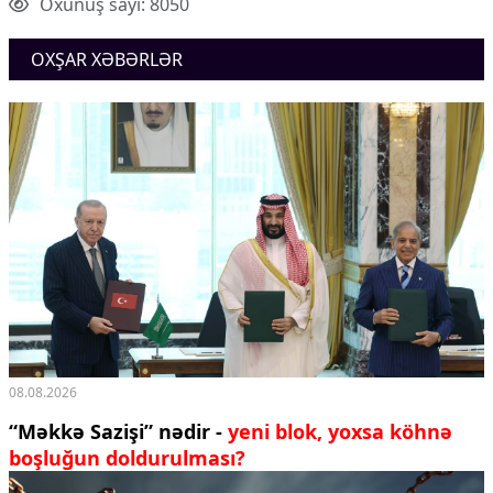
Oxunuş sayı: 8050
OXŞAR XƏBƏRLƏR
08.08.2026
“Məkkə Sazişi” nədir -
yeni blok, yoxsa köhnə
boşluğun doldurulması?