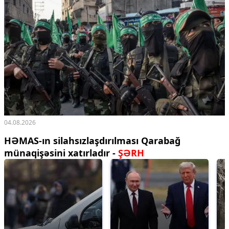
04.08.2026
HƏMAS-ın silahsızlaşdırılması Qarabağ
münaqişəsini xatırladır -
ŞƏRH