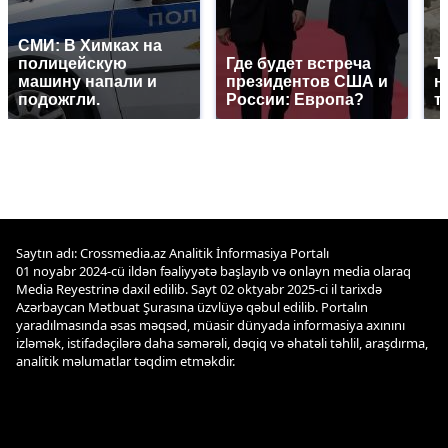
СМИ: В Химках на
полицейскую
Где будет встреча
Т
машину напали и
президентов США и
н
подожгли.
России: Европа?
т
Saytın adı: Crossmedia.az Analitik İnformasiya Portalı
01 noyabr 2024-cü ildən fəaliyyətə başlayıb və onlayn media olaraq
Media Reyestrinə daxil edilib. Sayt 02 oktyabr 2025-ci il tarixdə
Azərbaycan Mətbuat Şurasına üzvlüyə qəbul edilib. Portalın
yaradılmasında əsas məqsəd, müasir dünyada informasiya axınını
izləmək, istifadəçilərə daha səmərəli, dəqiq və əhatəli təhlil, araşdırma,
analitik məlumatlar təqdim etməkdir.