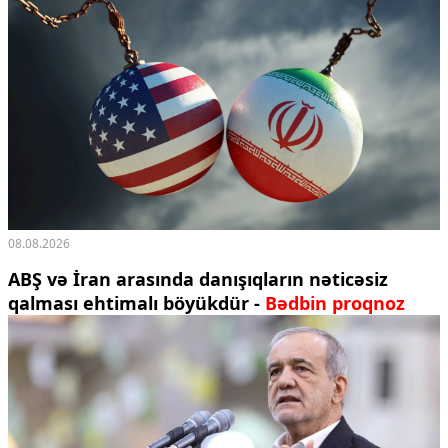
08.08.2026
ABŞ və İran arasında danışıqların nəticəsiz
qalması ehtimalı böyükdür -
Bədbin proqnoz