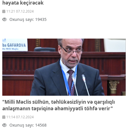
həyata keçirəcək
11:21 07.12.2024
Oxunuş sayı: 19435
"Milli Məclis sülhün, təhlükəsizliyin və qarşılıqlı
anlaşmanın təşviqinə əhəmiyyətli töhfə verir"
11:14 07.12.2024
Oxunuş sayı: 14568