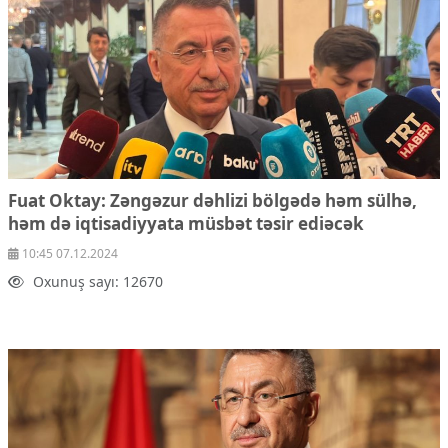
Fuat Oktay: Zəngəzur dəhlizi bölgədə həm sülhə,
həm də iqtisadiyyata müsbət təsir ediəcək
10:45 07.12.2024
Oxunuş sayı: 12670