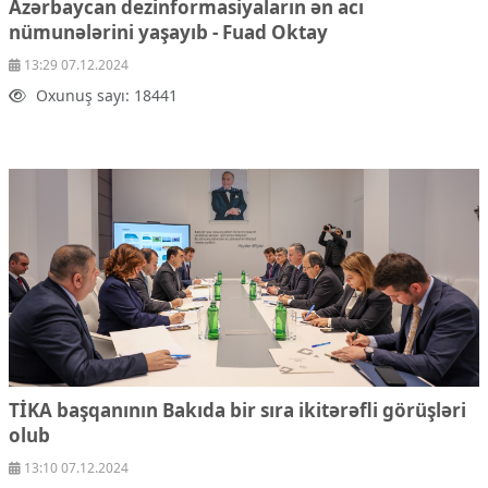
Azərbaycan dezinformasiyaların ən acı
Çarpaz baxış
nümunələrini yaşayıb - Fuad Oktay
Təhlil
13:29 07.12.2024
Siyasi
Oxunuş sayı: 18441
Geosiyasi
İqtisadi
Sosioloji
Araşdırma
Multimedia
Foto
Video
İnfoqrafika
Podcast
Humanitar
Elm və təhsil
TİKA başqanının Bakıda bir sıra ikitərəfli görüşləri
Mədəniyyət
olub
Diaspor
13:10 07.12.2024
Yüksəliş hekayəsi