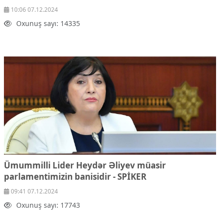
10:06 07.12.2024
Oxunuş sayı: 14335
Ümummilli Lider Heydər Əliyev müasir
parlamentimizin banisidir - SPİKER
09:41 07.12.2024
Oxunuş sayı: 17743