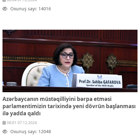
Oxunuş sayı: 14016
Azərbaycanın müstəqilliyini bərpa etməsi
parlamentimizin tarixində yeni dövrün başlanması
ilə yadda qaldı
08:01 07.12.2024
Oxunuş sayı: 12048