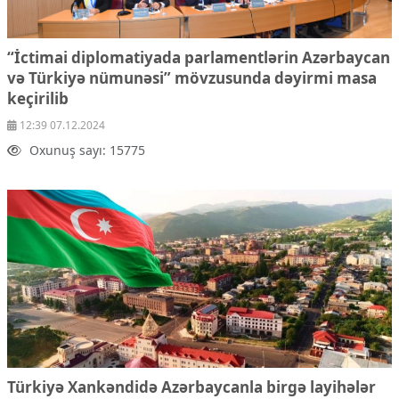
“İctimai diplomatiyada parlamentlərin Azərbaycan
və Türkiyə nümunəsi” mövzusunda dəyirmi masa
keçirilib
12:39 07.12.2024
Oxunuş sayı: 15775
Türkiyə Xankəndidə Azərbaycanla birgə layihələr