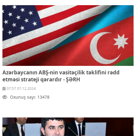
Azərbaycanın ABŞ-nin vasitəçilik təklifini rədd
etməsi strateji qərardır - ŞƏRH
07:57 07.12.2024
Oxunuş sayı: 13478