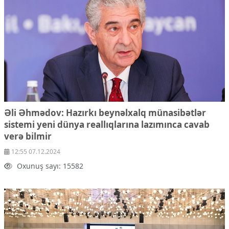
Ekologiya
Zəfər - 5
Gənclər və İdman
Media və QHT
Hadisə
Sağlamlıq
Sosium
Mənəvi dəyərlər
Texnologiya
Mətbuat-150
Əli Əhmədov: Hazırkı beynəlxalq münasibətlər
sistemi yeni dünya reallıqlarına lazımınca cavab
Əlaqə
verə bilmir
Missiyamız
12:55 07.12.2024
Oxunuş sayı: 15582