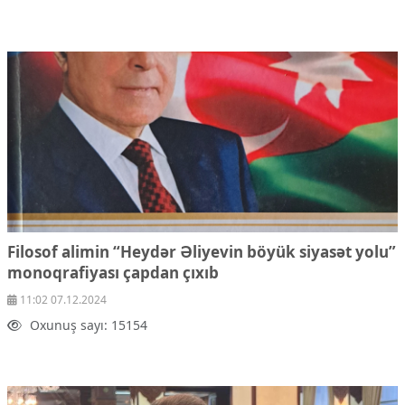
Filosof alimin “Heydər Əliyevin böyük siyasət yolu”
monoqrafiyası çapdan çıxıb
11:02 07.12.2024
Oxunuş sayı: 15154