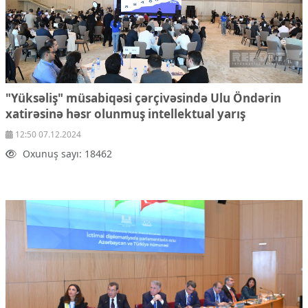
"Yüksəliş" müsabiqəsi çərçivəsində Ulu Öndərin
xatirəsinə həsr olunmuş intellektual yarış
12:50 07.12.2024
Oxunuş sayı: 18462