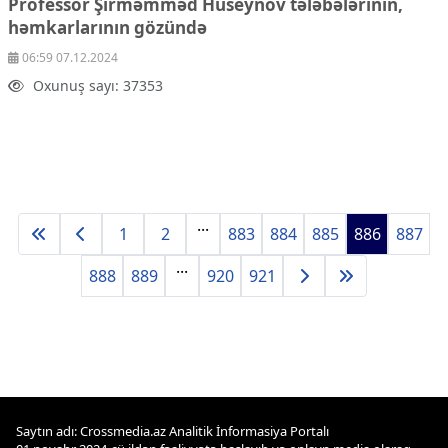
Professor Şirməmməd Hüseynov tələbələrinin,
həmkarlarının gözündə
06:59 07.12.2024
Oxunuş sayı: 37353
...
1
2
883
884
885
886
887
...
888
889
920
921
Saytın adı: Crossmedia.az Analitik İnformasiya Portalı