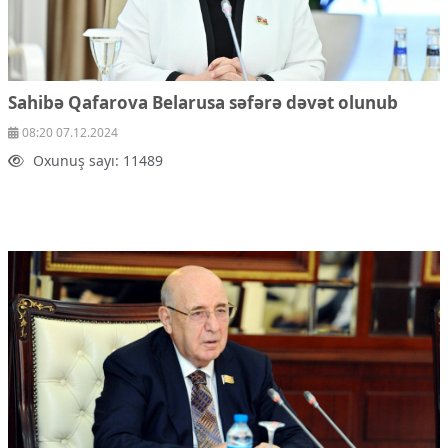
Sahibə Qafarova Belarusa səfərə dəvət olunub
08:20 07.12.2024
Oxunuş sayı: 11489