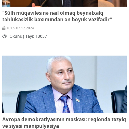
"Sülh müqaviləsinə nail olmaq beynəlxalq
təhlükəsizlik baxımından ən böyük vəzifədir"
10:09 07.12.2024
Oxunuş sayı: 13057
Avropa demokratiyasının maskası: regionda təzyiq
və siyasi manipulyasiya