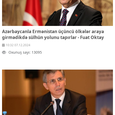
Azərbaycanla Ermənistan üçüncü ölkələr araya
girmədikdə sülhün yolunu tapırlar - Fuat Oktay
10:32 07.12.2024
Oxunuş sayı: 13095