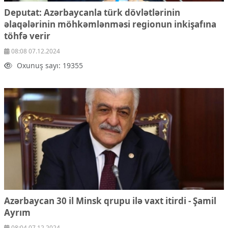
Deputat: Azərbaycanla türk dövlətlərinin
əlaqələrinin möhkəmlənməsi regionun inkişafına
töhfə verir
08:08 07.12.2024
Oxunuş sayı: 19355
Azərbaycan 30 il Minsk qrupu ilə vaxt itirdi - Şamil
Ayrım
08:04 07.12.2024