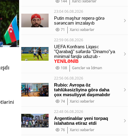
144
Xarici xəbərlər
23:04 06.08.2026
Putin məşhur reperə görə
sərəncam imzalayıb
71
Xarici xəbərlər
22:59 06.08.2026
UEFA Konfrans Liqası:
"Qarabağ" səfərdə "Dinamo"ya
minimal fərqlə uduzub -
YENİLƏNİB
ışdı
108
Gənclər və İdman
22:56 06.08.2026
Rubio: Avropa öz
təhlükəsizliyinə görə daha
çox məsuliyyət daşımalıdır
74
Xarici xəbərlər
22:48 06.08.2026
Argentinalılar yeni torpaq
islahatına etiraz etdi
76
Xarici xəbərlər