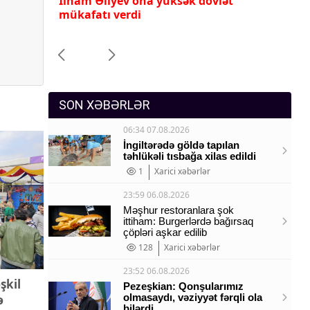
İlham Əliyev ona yüksək dövlət
Pr
Sosium
mükafatı verdi
ye
Mənəvi dəyərlər
Texnologiya
Mətbuat-150
SON XƏBƏRLƏR
06:34 07.08.2026
İngiltərədə göldə tapılan
təhlükəli tısbağa xilas edildi
1
Xarici xəbərlər
23:59 06.08.2026
Məşhur restoranlara şok
ittiham: Burgerlərdə bağırsaq
çöpləri aşkar edilib
128
Xarici xəbərlər
23:52 06.08.2026
şkil
Pezeşkian: Qonşularımız
olmasaydı, vəziyyət fərqli ola
ə
bilərdi