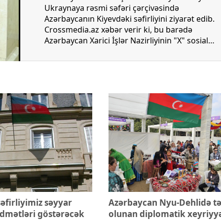
opa Şurası yanında
Prezident mühüm qərar verdi
Ukraynaya rəsmi səfəri çərçivəsində
 geri çağırılıb
Azərbaycanın Kiyevdəki səfirliyini ziyarət edib.
Crossmedia.az xəbər verir ki, bu barədə
Azərbaycan Xarici İşlər Nazirliyinin "X" sosial
şəbəkə hesabında paylaşım olunub.
əfirliyimiz səyyar
Azərbaycan Nyu-Dehlidə tə
idmətləri göstərəcək
olunan diplomatik xeyriyy