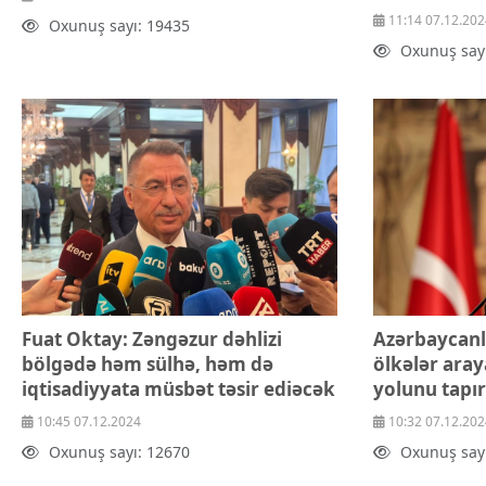
töhfə verir"
11:14 07.12.202
Oxunuş sayı: 19435
Oxunuş say
Fuat Oktay: Zəngəzur dəhlizi
Azərbaycanl
bölgədə həm sülhə, həm də
ölkələr ara
iqtisadiyyata müsbət təsir ediəcək
yolunu tapır
10:45 07.12.2024
10:32 07.12.202
Oxunuş sayı: 12670
Oxunuş say