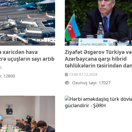
 xaricdən hava
Ziyafət Əsgərov Türkiyə və
zrə uçuşların sayı artıb
Azərbaycana qarşı hibrid
təhlükələrin təsirindən dan
4
13:40 07.12.2024
ı: 12800
Oxunuş sayı: 17027