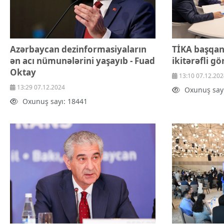
Azərbaycan dezinformasiyaların
TİKA başqanı
ən acı nümunələrini yaşayıb - Fuad
ikitərəfli gö
Oktay
13:10 07.12.202
13:29 07.12.2024
Oxunuş say
Oxunuş sayı: 18441