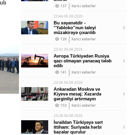
nub
137
Xarici xəbərlər
23:44 06.08.2026
Bu xəyanətdir -
“Yabloko”nun taleyi
müzakirəyə çıxarılıb
139
Xarici xəbərlər
23:42 06.08.2026
Avropa Türkiyədən Rusiya
qazı olmayan yanacaq tələb
edib
141
Xarici xəbərlər
23:36 06.08.2026
Ankaradan Moskva və
Kiyevə mesaj: Xəzərdə
gərginliyi artırmayın
153
Xarici xəbərlər
23:28 06.08.2026
İsraildən Türkiyəyə sərt
ittiham: Suriyada hərbi
bazalar qurulur