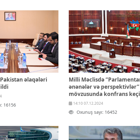
Pakistan əlaqələri
Milli Məclisdə “Parlamenta
ildi
ənənələr və perspektivlər”
mövzusunda konfrans keçir
4
14:10 07.12.2024
ı: 16156
Oxunuş sayı: 16452