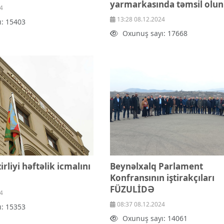
yarmarkasında təmsil olu
4
13:28 08.12.2024
ı: 15403
Oxunuş sayı: 17668
rliyi həftəlik icmalını
Beynəlxalq Parlament
Konfransının iştirakçıları
FÜZULİDƏ
4
08:37 08.12.2024
ı: 15353
Oxunuş sayı: 14061