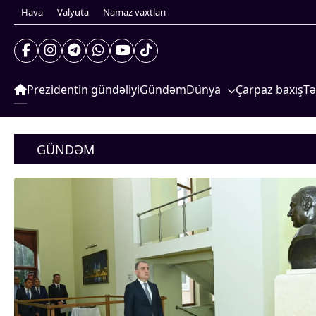
Hava
Valyuta
Namaz vaxtları
Prezidentin gündəliyi
Gündəm
Dünya
Çarpaz baxış
Tə
Xarici xəbərlər
S
Prezidentin gündəliyi
Cənubi Qafqaz
G
Gündəm
GÜNDƏM
Dünya
Türk Dünyası
İ
Xarici xəbərlər
Yaxın Şərq
S
Cənubi Qafqaz
Türk Dünyası
Avropa
Yaxın Şərq
Amerika
Avropa
Amerika
Asiya
Asiya
Afrika
Afrika
Çarpaz baxış
Təhlil