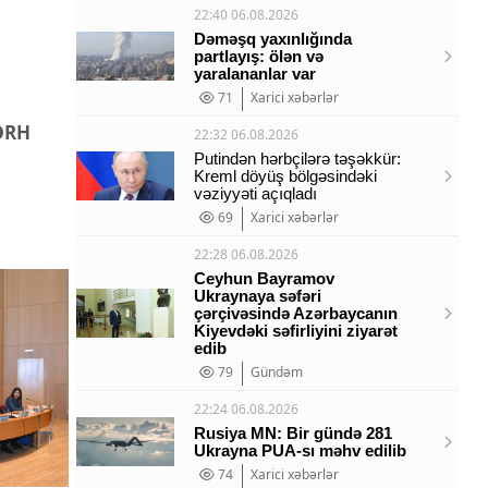
22:40 06.08.2026
Dəməşq yaxınlığında
partlayış: ölən və
yaralananlar var
71
Xarici xəbərlər
ŞƏRH
22:32 06.08.2026
Putindən hərbçilərə təşəkkür:
Kreml döyüş bölgəsindəki
vəziyyəti açıqladı
69
Xarici xəbərlər
22:28 06.08.2026
Ceyhun Bayramov
Ukraynaya səfəri
çərçivəsində Azərbaycanın
Kiyevdəki səfirliyini ziyarət
edib
79
Gündəm
22:24 06.08.2026
Rusiya MN: Bir gündə 281
Ukrayna PUA-sı məhv edilib
74
Xarici xəbərlər