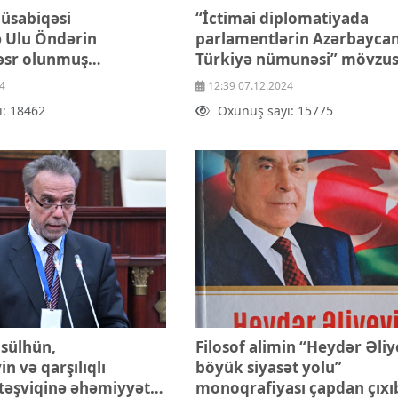
müsabiqəsi
“İctimai diplomatiyada
in
parlamentlərin Azərbaycan
həsr olunmuş
Türkiyə nümunəsi” mövzu
yarış
dəyirmi masa keçirilib
4
12:39 07.12.2024
ı: 18462
Oxunuş sayı: 15775
 sülhün,
Filosof alimin “Heydər Əliy
in və qarşılıqlı
böyük siyasət yolu”
təşviqinə əhəmiyyətli
monoqrafiyası çapdan çıxı