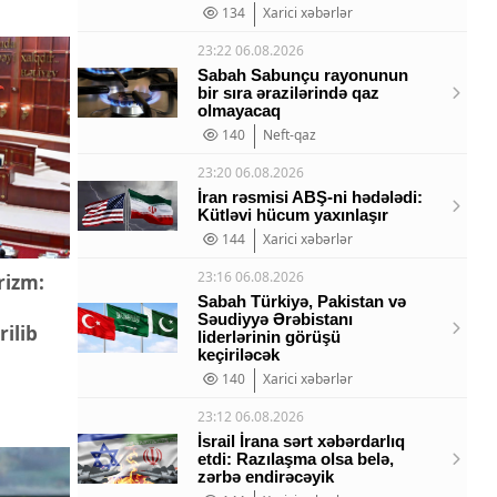
134
Xarici xəbərlər
23:22 06.08.2026
Sabah Sabunçu rayonunun
bir sıra ərazilərində qaz
olmayacaq
140
Neft-qaz
23:20 06.08.2026
İran rəsmisi ABŞ-ni hədələdi:
Kütləvi hücum yaxınlaşır
144
Xarici xəbərlər
23:16 06.08.2026
rizm:
Sabah Türkiyə, Pakistan və
Səudiyyə Ərəbistanı
ilib
liderlərinin görüşü
keçiriləcək
140
Xarici xəbərlər
23:12 06.08.2026
İsrail İrana sərt xəbərdarlıq
etdi: Razılaşma olsa belə,
zərbə endirəcəyik