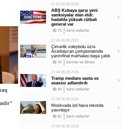
21:52 06.08.2026
ABŞ Kubaya qarşı yeni
sanksiyalar elan etdi:
hədəfdə yüksək rütbəli
general var
73
Xarici xəbərlər
21:46 06.08.2026
Çimərlik voleybolu üzrə
Azərbaycan çempionatında
yarımfinal mərhələsi başa çatıb
76
Gənclər və İdman
21:44 06.08.2026
Tramp medianı saxta və
əsassız adlandırıb
maq
80
Xarici xəbərlər
21:36 06.08.2026
ədir"
Moskvada isti hava rekorda
yaxınlaşır
82
Xarici xəbərlər
21:28 06.08.2026