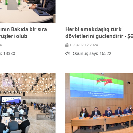
nın Bakıda bir sıra
Hərbi əməkdaşlıq türk
rüşləri olub
dövlətlərini gücləndirir - 
4
13:04 07.12.2024
ı: 13380
Oxunuş sayı: 16522