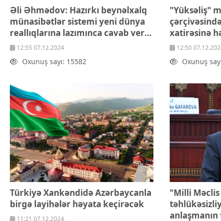
Əli Əhmədov: Hazırkı beynəlxalq
"Yüksəliş" 
münasibətlər sistemi yeni dünya
çərçivəsində Ulu Öndər
reallıqlarına lazımınca cavab verə
xatirəsinə 
bilmir
intellektual 
12:55 07.12.2024
12:50 07.12.202
Oxunuş sayı: 15582
Oxunuş say
Türkiyə Xankəndidə Azərbaycanla
"Milli Məclis
birgə layihələr həyata keçirəcək
təhlükəsizliy
anlaşmanın 
11:21 07.12.2024