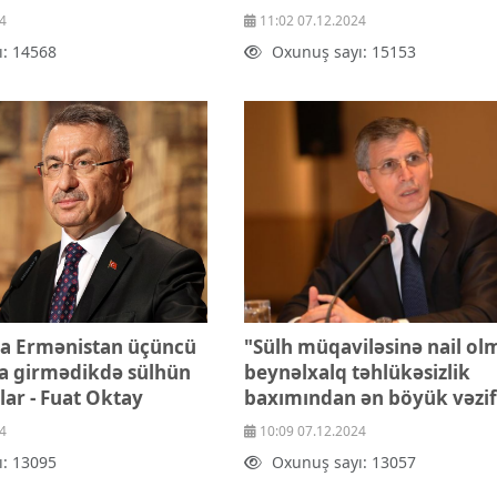
4
11:02 07.12.2024
ı: 14568
Oxunuş sayı: 15153
a Ermənistan üçüncü
"Sülh müqaviləsinə nail ol
ya girmədikdə sülhün
beynəlxalq təhlükəsizlik
lar - Fuat Oktay
baxımından ən böyük vəzif
4
10:09 07.12.2024
ı: 13095
Oxunuş sayı: 13057