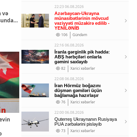
22:23 06.08.2026
 və
Azərbaycan-Ukrayna
münasibətlərinin mövcud
sunda
vəziyyəti müzakirə edilib -
YENİLƏNİB
106
Gündəm
22:16 06.08.2026
İranla gərginlik pik həddə:
ABŞ hərbçiləri onlarla
gəmini saxlayıb
82
Xarici xəbərlər
22:08 06.08.2026
İran Hörmüz boğazını
düşmən gəmiləri üçün
bağlamağa hazırlaşır
76
Xarici xəbərlər
22:00 06.08.2026
evin
Quterreş Ukraynanın Rusiyaya
PUA zərbələrini pisləyib
73
Xarici xəbərlər
b