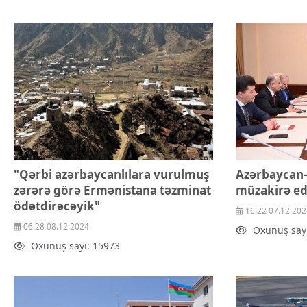
Texnologiya
Mətbuat-150
Əlaqə
Missiyamız
"Qərbi azərbaycanlılara vurulmuş
Azərbaycan-
zərərə görə Ermənistana təzminat
müzakirə ed
ödətdirəcəyik"
16:22 07.12.202
06:28 08.12.2024
Oxunuş say
Oxunuş sayı: 15973