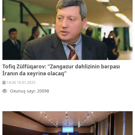
Ekologiya
Zəfər - 5
Gənclər və İdman
Media və QHT
Hadisə
Sağlamlıq
Sosium
Mənəvi dəyərlər
Texnologiya
Mətbuat-150
Tofiq Zülfüqarov: “Zəngəzur dəhlizinin bərpası
İranın da xeyrinə olacaq”
Əlaqə
14:26 16.01.2025
Missiyamız
Oxunuş sayı: 20098