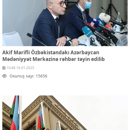
Akif Marifli Özbəkistandakı Azərbaycan
Mədəniyyət Mərkəzinə rəhbər təyin edilib
10:48 16.01.2025
Oxunuş sayı: 15656