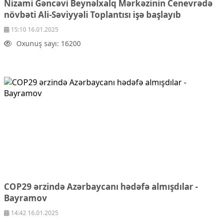
Nizami Gəncəvi Beynəlxalq Mərkəzinin Cenevrədə
Çarpaz baxış
növbəti Ali-Səviyyəli Toplantısı işə başlayıb
Təhlil
15:10 16.01.2025
Siyasi
Oxunuş sayı: 16200
Geosiyasi
İqtisadi
Sosioloji
Araşdırma
Multimedia
Foto
Video
İnfoqrafika
Podcast
Humanitar
Elm və təhsil
COP29 ərzində Azərbaycanı hədəfə almışdılar -
Mədəniyyət
Bayramov
Diaspor
14:42 16.01.2025
Yüksəliş hekayəsi