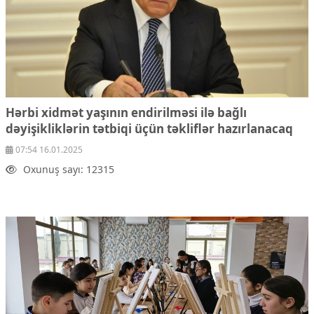
Hərbi xidmət yaşının endirilməsi ilə bağlı
dəyişikliklərin tətbiqi üçün təkliflər hazırlanacaq
07:54 16.01.2025
Oxunuş sayı: 12315