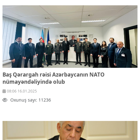
Baş Qərargah rəisi Azərbaycanın NATO
nümayəndəliyində olub
08:06 16.01.2025
Oxunuş sayı: 11236