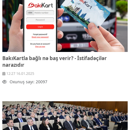
BakıKartla bağlı nə baş verir? - İstifadəçilər
narazıdır
12:27 16.01.2025
Oxunuş sayı: 20097