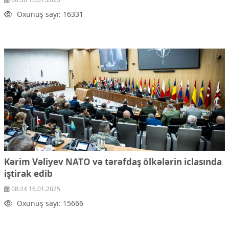
Oxunuş sayı: 16331
Kərim Vəliyev NATO və tərəfdaş ölkələrin iclasında
iştirak edib
08:24 16.01.2025
Oxunuş sayı: 15666