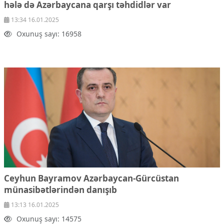
hələ də Azərbaycana qarşı təhdidlər var
13:34 16.01.2025
Oxunuş sayı: 16958
Ceyhun Bayramov Azərbaycan-Gürcüstan
münasibətlərindən danışıb
13:13 16.01.2025
Oxunuş sayı: 14575