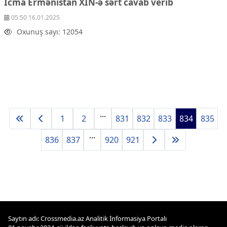
İcma Ermənistan XİN-ə sərt cavab verib
05:50 16.01.2025
Oxunuş sayı: 12054
...
1
2
831
832
833
834
835
...
836
837
920
921
Saytın adı: Crossmedia.az Analitik İnformasiya Portalı