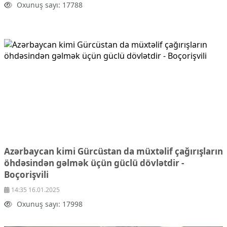
Oxunuş sayı: 17788
Mədəniyyətimizin Zəfəri
Zəfər Diasporu
Səhiyyə
Ailə və uşaq
Turizm
İqtisadiyyat
İqtisadi xəbərlər
Energetika
Neft-qaz
Əmək və sosial siyasət
Kənd təsərrüfatı
Hərbi sənaye
Azərbaycan kimi Gürcüstan da müxtəlif çağırışların
Telekommunikasiya və nəqliyyat
öhdəsindən gəlmək üçün güclü dövlətdir -
COP29
Boçorişvili
Cəmiyyət
14:35 16.01.2025
Crossmedia.az - 1 yaş
Oxunuş sayı: 17998
Siyasət
Məhkəmə və hüquq