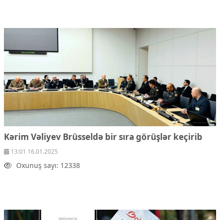
Kərim Vəliyev Brüsseldə bir sıra görüşlər keçirib
13:01 16.01.2025
Oxunuş sayı: 12338