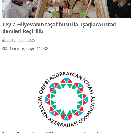
Leyla Əliyevanın təşəbbüsü ilə uşaqlara ustad
dərsləri keçirilib
06:12 16.01.2025
Oxunuş sayı: 11238