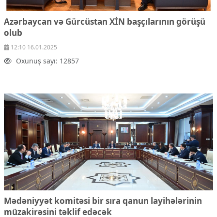
Azərbaycan və Gürcüstan XİN başçılarının görüşü
olub
12:10 16.01.2025
Oxunuş sayı: 12857
Mədəniyyət komitəsi bir sıra qanun layihələrinin
müzakirəsini təklif edəcək