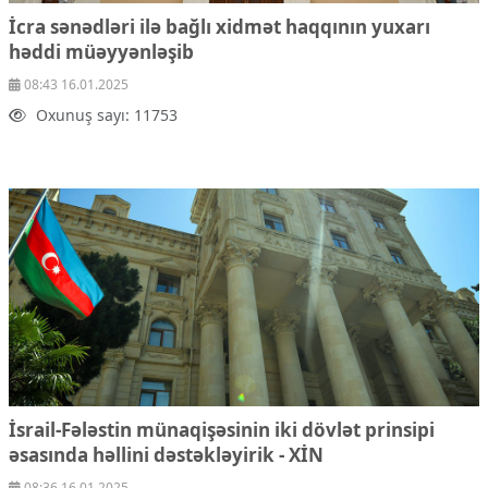
İcra sənədləri ilə bağlı xidmət haqqının yuxarı
həddi müəyyənləşib
08:43 16.01.2025
Oxunuş sayı: 11753
İsrail-Fələstin münaqişəsinin iki dövlət prinsipi
əsasında həllini dəstəkləyirik - XİN
08:36 16.01.2025