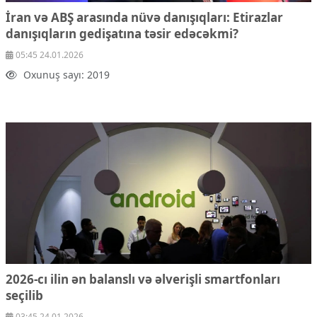
İran və ABŞ arasında nüvə danışıqları:
Etirazlar
danışıqların gedişatına təsir edəcəkmi?
05:45 24.01.2026
Oxunuş sayı: 2019
2026-cı ilin ən balanslı və əlverişli smartfonları
seçilib
03:45 24.01.2026