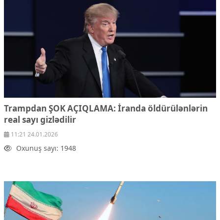
Ekologiya
Zəfər - 5
Gənclər və İdman
Media və QHT
Hadisə
Sağlamlıq
Sosium
Mənəvi dəyərlər
Texnologiya
Mətbuat-150
Trampdan ŞOK AÇIQLAMA:
İranda öldürülənlərin
real sayı gizlədilir
Əlaqə
11:21 24.01.2026
Missiyamız
Oxunuş sayı: 1948