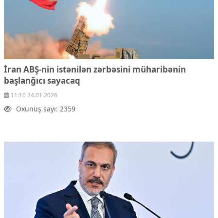
İran ABŞ-nin istənilən zərbəsini müharibənin
başlanğıcı sayacaq
11:10 24.01.2026
Oxunuş sayı: 2359