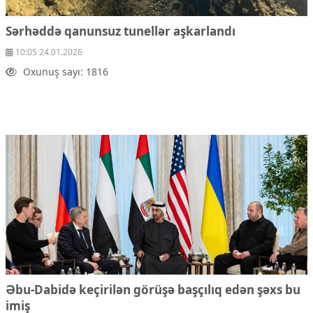
Sərhəddə qanunsuz tunellər aşkarlandı
10:05 24.01.2026
Oxunuş sayı: 1816
Əbu-Dabidə keçirilən görüşə başçılıq edən şəxs bu
imiş