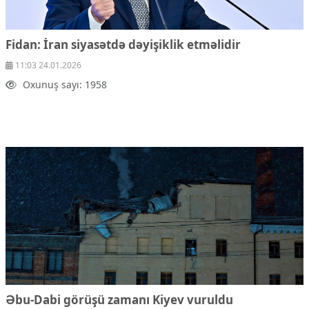
Fidan: İran siyasətdə dəyişiklik etməlidir
11:03 24.01.2026
Oxunuş sayı: 1958
Əbu-Dabi görüşü zamanı Kiyev vuruldu