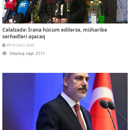
Cəlalzadə: İrana hücum edilərsə, müharibə
sərhədləri aşacaq
09:14 24.01.2026
Oxunuş sayı: 2111