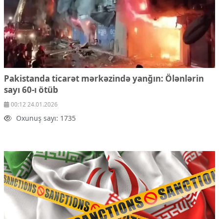
Pakistanda ticarət mərkəzində yanğın:
Ölənlərin
sayı 60-ı ötüb
00:12 24.01.2026
Oxunuş sayı: 1735