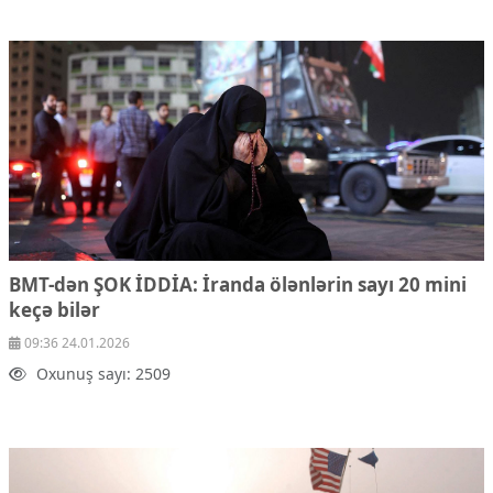
BMT-dən ŞOK İDDİA:
İranda ölənlərin sayı 20 mini
keçə bilər
09:36 24.01.2026
Oxunuş sayı: 2509