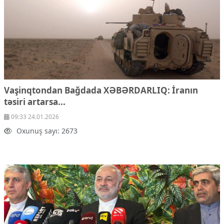
Vaşinqtondan Bağdada XƏBƏRDARLIQ:
İranın
təsiri artarsa...
09:33 24.01.2026
Oxunuş sayı: 2673