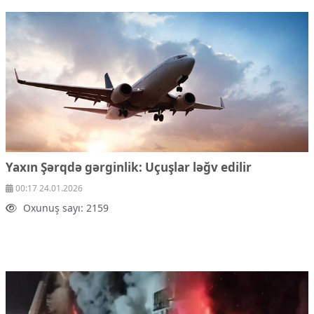
Yaxın Şərqdə gərginlik:
Uçuşlar ləğv edilir
00:17 24.01.2026
Oxunuş sayı: 2159