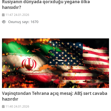
Rusiyanın dünyada qorxduğu yeganə ölkə
Çarpaz baxış
hansıdır?
Təhlil
11:47 24.01.2026
Siyasi
Oxunuş sayı: 1670
Geosiyasi
İqtisadi
Sosioloji
Araşdırma
Multimedia
Foto
Video
İnfoqrafika
Podcast
Humanitar
Elm və təhsil
Vaşinqtondan Tehrana açıq mesaj:
ABŞ sərt cavaba
Mədəniyyət
hazırdır
Diaspor
11:40 24.01.2026
Yüksəliş hekayəsi