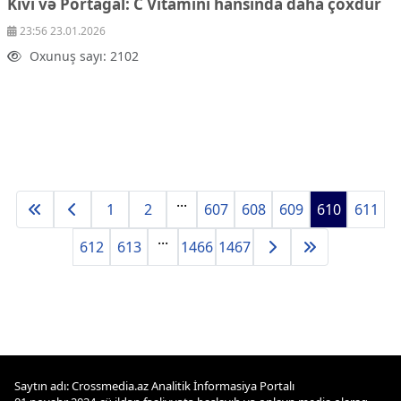
Kivi və Portağal:
C Vitamini hansında daha çoxdur
23:56 23.01.2026
Oxunuş sayı: 2102
...
1
2
607
608
609
610
611
...
612
613
1466
1467
Saytın adı: Crossmedia.az Analitik İnformasiya Portalı