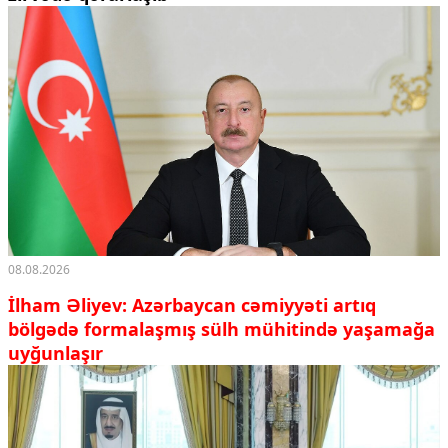
08.08.2026
İlham Əliyev: Azərbaycan cəmiyyəti artıq
bölgədə formalaşmış sülh mühitində yaşamağa
uyğunlaşır