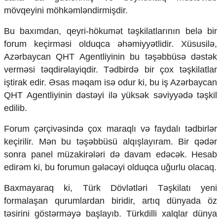
mövqeyini möhkəmləndirmişdir.
Bu baxımdan, qeyri-hökumət təşkilatlarının belə bir
forum keçirməsi olduqca əhəmiyyətlidir. Xüsusilə,
Azərbaycan QHT Agentliyinin bu təşəbbüsə dəstək
verməsi təqdirəlayiqdir. Tədbirdə bir çox təşkilatlar
iştirak edir. Əsas məqam isə odur ki, bu iş Azərbaycan
QHT Agentliyinin dəstəyi ilə yüksək səviyyədə təşkil
edilib.
Forum çərçivəsində çox maraqlı və faydalı tədbirlər
keçirilir. Mən bu təşəbbüsü alqışlayıram. Bir qədər
sonra panel müzakirələri də davam edəcək. Hesab
edirəm ki, bu forumun gələcəyi olduqca uğurlu olacaq.
Baxmayaraq ki, Türk Dövlətləri Təşkilatı yeni
formalaşan qurumlardan biridir, artıq dünyada öz
təsirini göstərməyə başlayıb. Türkdilli xalqlar dünya