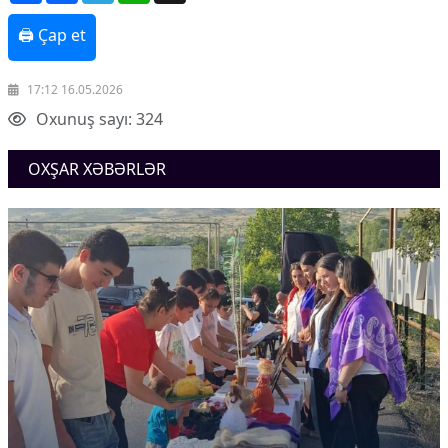
🖨 Çap et
17:12 16.05.2026
Oxunuş sayı: 324
OXŞAR XƏBƏRLƏR