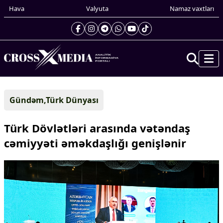
Hava
Valyuta
Namaz vaxtları
Prezidentin gündəliyi
Gündəm,Türk Dünyası
Gündəm
Dünya
Türk Dövlətləri arasında vətəndaş
Xarici xəbərlər
cəmiyyəti əməkdaşlığı genişlənir
Cənubi Qafqaz
Türk Dünyası
Yaxın Şərq
Avropa
Amerika
Asiya
Afrika