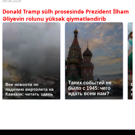
08.08.2026
Donald Tramp sülh prosesində Prezident İlham
Əliyevin rolunu yüksək qiymətləndirib
Таких событий не
Все новости по
В
было с 1945: чего
падению вертолета на
а
ждать всем нам?
Кавказе: читать здесь
п