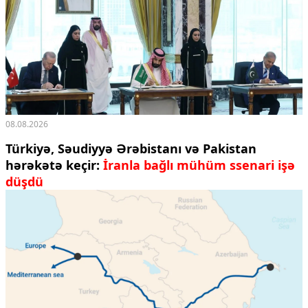
08.08.2026
Türkiyə, Səudiyyə Ərəbistanı və Pakistan
hərəkətə keçir:
İranla bağlı mühüm ssenari işə
düşdü