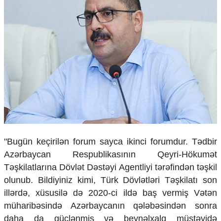
Ekologiya
Zəfər - 5
Gənclər və İdman
Media və QHT
Hadisə
Sağlamlıq
Sosium
Mənəvi dəyərlər
Texnologiya
Mətbuat-150
Əlaqə
"Bugün keçirilən forum sayca ikinci forumdur. Tədbir
Missiyamız
Azərbaycan Respublikasının Qeyri-Hökumət
Təşkilatlarına Dövlət Dəstəyi Agentliyi tərəfindən təşkil
olunub. Bildiyiniz kimi, Türk Dövlətləri Təşkilatı son
illərdə, xüsusilə də 2020-ci ildə baş vermiş Vətən
müharibəsində Azərbaycanın qələbəsindən sonra
daha da güclənmiş və beynəlxalq müstəvidə