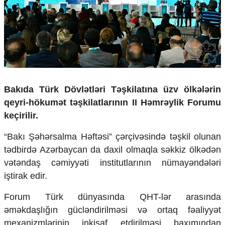
Çarpaz baxış
Təhlil
Siyasi
Geosiyasi
İqtisadi
Sosioloji
Araşdırma
Bakıda Türk Dövlətləri Təşkilatına üzv ölkələrin
Multimedia
qeyri-hökumət təşkilatlarının II Həmrəylik Forumu
keçirilir.
Foto
Video
“Bakı Şəhərsalma Həftəsi” çərçivəsində təşkil olunan
İnfoqrafika
tədbirdə Azərbaycan da daxil olmaqla səkkiz ölkədən
Podcast
vətəndaş cəmiyyəti institutlarının nümayəndələri
Humanitar
iştirak edir.
Elm və təhsil
Forum Türk dünyasında QHT-lər arasında
Mədəniyyət
Diaspor
əməkdaşlığın gücləndirilməsi və ortaq fəaliyyət
Yüksəliş hekayəsi
mexanizmlərinin inkişaf etdirilməsi baxımından