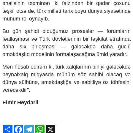
əhalisinin təxminən iki faizindən bir qədər çoxunu
təşkil etsə də, türk milləti tarix boyu dünya siyasətində
mühüm rol oynayıb.
Bu gün şahidi olduğumuz proseslər — forumların
fəallaşması və Türk dövlətlərinin bir təşkilat ətrafında
daha sıx birləşməsi — gələcəkdə daha güclü
əməkdaşlıq modelinin formalaşacağına ümid yaradır.
Mən hesab edirəm ki, türk xalqlarının birliyi gələcəkdə
beynəlxalq miqyasda mühüm söz sahibi olacaq və
dünya sülhünə, əməkdaşlığa və sabitliyə öz töhfəsini
verəcəkdir".
Elmir Heydərli
Share
Facebook
Telegram
WhatsApp
X