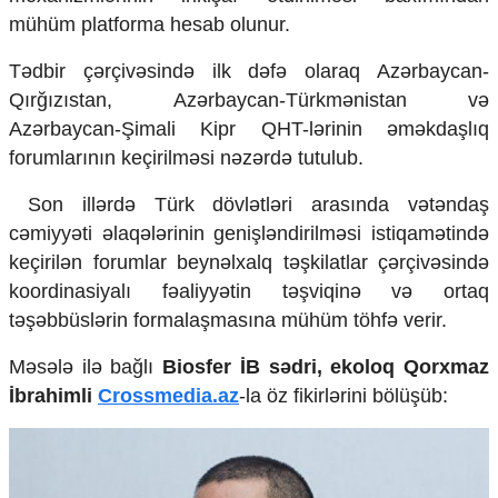
Mədəniyyətimizin Zəfəri
mühüm platforma hesab olunur.
Zəfər Diasporu
Səhiyyə
Tədbir çərçivəsində ilk dəfə olaraq Azərbaycan-
Ailə və uşaq
Qırğızıstan, Azərbaycan-Türkmənistan və
Turizm
Azərbaycan-Şimali Kipr QHT-lərinin əməkdaşlıq
İqtisadiyyat
forumlarının keçirilməsi nəzərdə tutulub.
İqtisadi xəbərlər
Son illərdə Türk dövlətləri arasında vətəndaş
Energetika
cəmiyyəti əlaqələrinin genişləndirilməsi istiqamətində
Neft-qaz
keçirilən forumlar beynəlxalq təşkilatlar çərçivəsində
Əmək və sosial siyasət
koordinasiyalı fəaliyyətin təşviqinə və ortaq
Kənd təsərrüfatı
Hərbi sənaye
təşəbbüslərin formalaşmasına mühüm töhfə verir.
Telekommunikasiya və nəqliyyat
COP29
Məsələ ilə bağlı
Biosfer İB sədri, ekoloq Qorxmaz
İbrahimli
Crossmedia.az
-la öz fikirlərini bölüşüb:
Cəmiyyət
Crossmedia.az - 1 yaş
Siyasət
Məhkəmə və hüquq