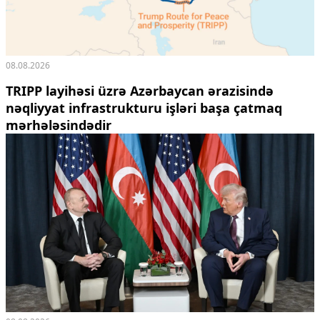
08.08.2026
TRIPP layihəsi üzrə Azərbaycan ərazisində
nəqliyyat infrastrukturu işləri başa çatmaq
mərhələsindədir