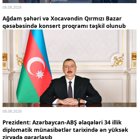
08.08.2026
Ağdam şəhəri və Xocavəndin Qırmızı Bazar
qəsəbəsində konsert proqramı təşkil olunub
08.08.2026
Prezident: Azərbaycan-ABŞ əlaqələri 34 illik
diplomatik münasibətlər tarixində ən yüksək
zirvədə qərarlaşıb