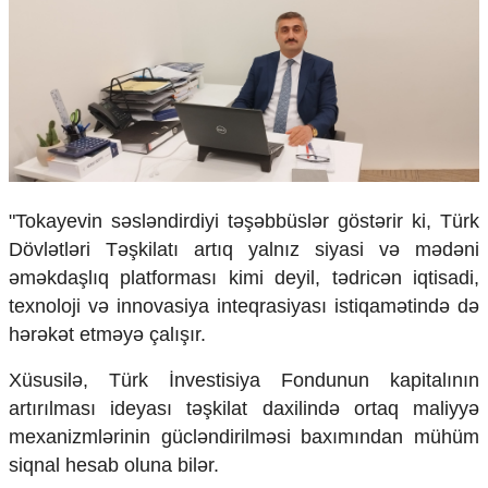
Ekologiya
Zəfər - 5
Gənclər və İdman
Media və QHT
Hadisə
Sağlamlıq
Sosium
Mənəvi dəyərlər
Texnologiya
"Tokayevin səsləndirdiyi təşəbbüslər göstərir ki, Türk
Mətbuat-150
Dövlətləri Təşkilatı artıq yalnız siyasi və mədəni
Əlaqə
əməkdaşlıq platforması kimi deyil, tədricən iqtisadi,
texnoloji və innovasiya inteqrasiyası istiqamətində də
Missiyamız
hərəkət etməyə çalışır.
Xüsusilə, Türk İnvestisiya Fondunun kapitalının
artırılması ideyası təşkilat daxilində ortaq maliyyə
mexanizmlərinin gücləndirilməsi baxımından mühüm
siqnal hesab oluna bilər.