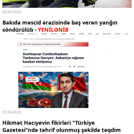
05.08.2026
Bakıda məscid ərazisində baş verən yanğın
söndürülüb -
YENİLƏNİB
05.08.2026
Hikmət Hacıyevin fikirləri "Türkiye
Gazetesi"ndə təhrif olunmuş şəkildə təqdim