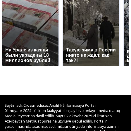
На Урале из казны
Такую зиму в России
К
были украдены 18
никто не ждал: как
к
миллионов рублей
так?!
К
Saytın adı: Crossmedia.az Analitik İnformasiya Portalı
01 noyabr 2024-cü ildən fəaliyyətə başlayıb və onlayn media olaraq
Media Reyestrinə daxil edilib. Sayt 02 oktyabr 2025-ci il tarixdə
Azərbaycan Mətbuat Şurasına üzvlüyə qəbul edilib. Portalın
yaradılmasında əsas məqsəd, müasir dünyada informasiya axınını