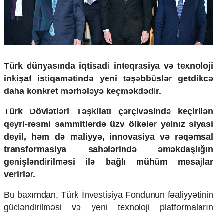
Çarpaz baxış
Təhlil
Siyasi
Geosiyasi
İqtisadi
Türk dünyasında iqtisadi inteqrasiya və texnoloji
Sosioloji
inkişaf istiqamətində yeni təşəbbüslər getdikcə
Araşdırma
daha konkret mərhələyə keçməkdədir.
Multimedia
Türk Dövlətləri Təşkilatı çərçivəsində keçirilən
Foto
Video
qeyri-rəsmi sammitlərdə üzv ölkələr yalnız siyasi
İnfoqrafika
deyil, həm də maliyyə, innovasiya və rəqəmsal
Podcast
transformasiya sahələrində əməkdaşlığın
genişləndirilməsi ilə bağlı mühüm mesajlar
Humanitar
verirlər.
Elm və təhsil
Mədəniyyət
Bu baxımdan, Türk İnvestisiya Fondunun fəaliyyətinin
Diaspor
gücləndirilməsi və yeni texnoloji platformaların
Yüksəliş hekayəsi