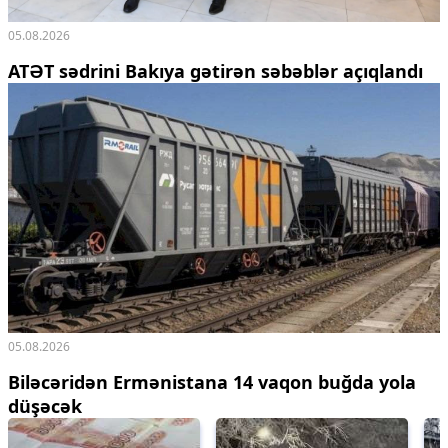
05.08.2026
ATƏT sədrini Bakıya gətirən səbəblər açıqlandı
05.08.2026
Biləcəridən Ermənistana 14 vaqon buğda yola
düşəcək