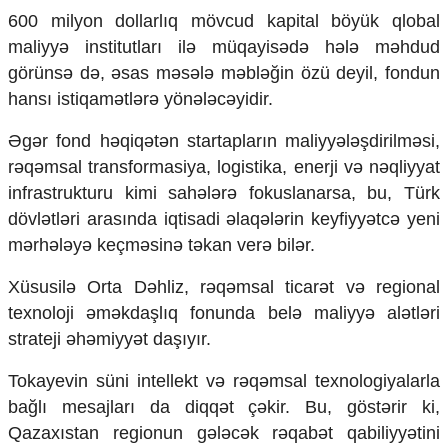
600 milyon dollarlıq mövcud kapital böyük qlobal
maliyyə institutları ilə müqayisədə hələ məhdud
görünsə də, əsas məsələ məbləğin özü deyil, fondun
hansı istiqamətlərə yönələcəyidir.
Əgər fond həqiqətən startapların maliyyələşdirilməsi,
rəqəmsal transformasiya, logistika, enerji və nəqliyyat
infrastrukturu kimi sahələrə fokuslanarsa, bu, Türk
dövlətləri arasında iqtisadi əlaqələrin keyfiyyətcə yeni
mərhələyə keçməsinə təkan verə bilər.
Xüsusilə Orta Dəhliz, rəqəmsal ticarət və regional
texnoloji əməkdaşlıq fonunda belə maliyyə alətləri
strateji əhəmiyyət daşıyır.
Tokayevin süni intellekt və rəqəmsal texnologiyalarla
bağlı mesajları da diqqət çəkir. Bu, göstərir ki,
Qazaxıstan regionun gələcək rəqabət qabiliyyətini