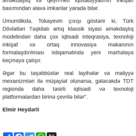
əməkdaşlıq və qeyri-neft iqtisadiyyatının inkişafı
baxımından əlavə imkanlar yarada bilər.
Ümumilikdə, Tokayevin çıxışı göstərir ki, Türk
Dövlətləri Təşkilatı artıq klassik siyasi əməkdaşlıq
modelindən daha çox iqtisadi inteqrasiya, texnoloji
inkişaf və ortaq innovasiya məkanının
formalaşdırılması istiqamətində yeni mərhələyə
keçməyə çalışır.
Əgər bu təşəbbüslər real layihələr və maliyyə
mexanizmləri ilə müşayiət olunarsa, gələcəkdə TDT
regionda daha təsirli iqtisadi və texnoloji
platformalardan birinə çevrilə bilər".
Elmir Heydərli
Share
Facebook
Telegram
WhatsApp
X