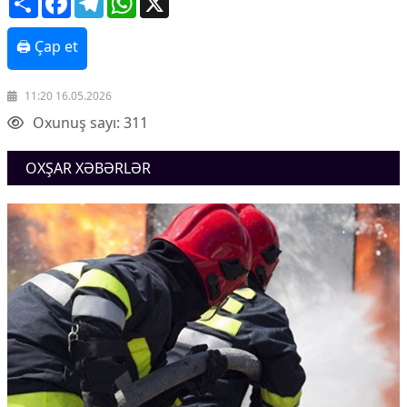
🖨 Çap et
11:20 16.05.2026
Oxunuş sayı: 311
OXŞAR XƏBƏRLƏR