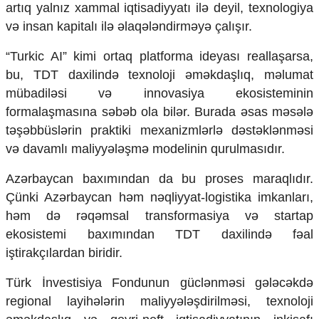
artıq yalnız xammal iqtisadiyyatı ilə deyil, texnologiya
və insan kapitalı ilə əlaqələndirməyə çalışır.
“Turkic AI” kimi ortaq platforma ideyası reallaşarsa,
bu, TDT daxilində texnoloji əməkdaşlıq, məlumat
mübadiləsi və innovasiya ekosisteminin
formalaşmasına səbəb ola bilər. Burada əsas məsələ
təşəbbüslərin praktiki mexanizmlərlə dəstəklənməsi
və davamlı maliyyələşmə modelinin qurulmasıdır.
Azərbaycan baxımından da bu proses maraqlıdır.
Çünki Azərbaycan həm nəqliyyat-logistika imkanları,
həm də rəqəmsal transformasiya və startap
ekosistemi baxımından TDT daxilində fəal
iştirakçılardan biridir.
Türk İnvestisiya Fondunun güclənməsi gələcəkdə
regional layihələrin maliyyələşdirilməsi, texnoloji