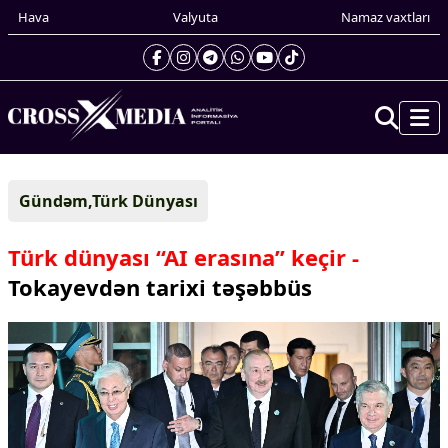
Hava
Valyuta
Namaz vaxtları
Prezidentin gündəliyi
Gündəm,Türk Dünyası
Gündəm
Dünya
Türk dünyası “AI erasına” keçir -
Xarici xəbərlər
Tokayevdən tarixi təşəbbüs
Cənubi Qafqaz
Türk Dünyası
Yaxın Şərq
Avropa
Amerika
Asiya
Afrika