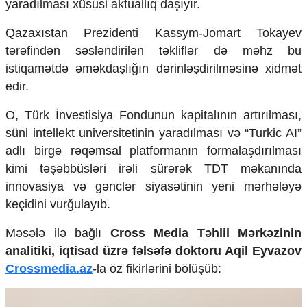
yaradılması xüsusi aktuallıq daşıyır.
Mədəniyyətimizin Zəfəri
Zəfər Diasporu
Qazaxıstan Prezidenti Kassym-Jomart Tokayev
Səhiyyə
tərəfindən səsləndirilən təkliflər də məhz bu
Ailə və uşaq
istiqamətdə əməkdaşlığın dərinləşdirilməsinə xidmət
Turizm
edir.
İqtisadiyyat
O, Türk İnvestisiya Fondunun kapitalının artırılması,
İqtisadi xəbərlər
süni intellekt universitetinin yaradılması və “Turkic AI”
Energetika
Neft-qaz
adlı birgə rəqəmsal platformanın formalaşdırılması
Əmək və sosial siyasət
kimi təşəbbüsləri irəli sürərək TDT məkanında
Kənd təsərrüfatı
innovasiya və gənclər siyasətinin yeni mərhələyə
Hərbi sənaye
keçidini vurğulayıb.
Telekommunikasiya və nəqliyyat
COP29
Məsələ ilə bağlı
Cross Media Təhlil Mərkəzinin
Cəmiyyət
analitiki, iqtisad üzrə fəlsəfə doktoru Aqil Eyvazov
Crossmedia.az
-la öz fikirlərini bölüşüb:
Crossmedia.az - 1 yaş
Siyasət
Məhkəmə və hüquq