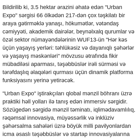
Mədəniyyətimizin Zəfəri
Bildirilib ki, 3.5 hektar ərazini əhatə edən "Urban
Zəfər Diasporu
Expo" sərgisi 66 ölkədən 217-dən çox təşkilatı bir
Səhiyyə
araya gətirməklə yanaşı, hökumətlər, vətəndaş
Ailə və uşaq
Turizm
cəmiyyəti, akademik dairələr, beynəlxalq qurumlar və
özəl sektor nümayəndələrinin WUF13-ün "Hər kəs
İqtisadiyyat
üçün yaşayış yerləri: təhlükəsiz və dayanıqlı şəhərlər
İqtisadi xəbərlər
və yaşayış məskənləri" mövzusu ətrafında fikir
Energetika
mübadiləsi aparması, təşəbbüslər irəli sürməsi və
Neft-qaz
tərəfdaşlıq əlaqələri qurması üçün dinamik platforma
Əmək və sosial siyasət
funksiyasını yerinə yetirəcək.
Kənd təsərrüfatı
Hərbi sənaye
"Urban Expo" iştirakçıları qlobal mənzil böhranı üzrə
Telekommunikasiya və nəqliyyat
praktiki həll yolları ilə tanış edən immersiv sərgidir.
COP29
Sözügedən sərgidə mənzil təminatı, iqlimədavamlılıq,
Cəmiyyət
rəqəmsal innovasiya, müyəssərlik və inklüziv
Crossmedia.az - 1 yaş
şəhərsalma sahələri üzrə böyük milli pavilyonlardan
Siyasət
icma əsaslı təşəbbüslər və startap innovasiyalarına
Məhkəmə və hüquq