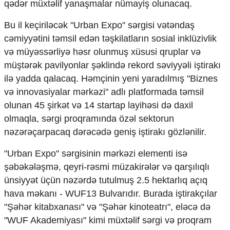
qədər müxtəlif yanaşmalar nümayiş olunacaq.
Ekologiya
Zəfər - 5
Bu il keçiriləcək "Urban Expo" sərgisi vətəndaş
Gənclər və İdman
cəmiyyətini təmsil edən təşkilatların sosial inklüzivlik
Media və QHT
və müyəssərliyə həsr olunmuş xüsusi qruplar və
Hadisə
müştərək pavilyonlar şəklində rekord səviyyəli iştirakı
Sağlamlıq
Sosium
ilə yadda qalacaq. Həmçinin yeni yaradılmış "Biznes
Mənəvi dəyərlər
və innovasiyalar mərkəzi" adlı platformada təmsil
Texnologiya
olunan 45 şirkət və 14 startap layihəsi də daxil
Mətbuat-150
olmaqla, sərgi proqramında özəl sektorun
Əlaqə
nəzərəçarpacaq dərəcədə geniş iştirakı gözlənilir.
Missiyamız
"Urban Expo" sərgisinin mərkəzi elementi isə
şəbəkələşmə, qeyri-rəsmi müzakirələr və qarşılıqlı
ünsiyyət üçün nəzərdə tutulmuş 2.5 hektarlıq açıq
hava məkanı - WUF13 Bulvarıdır. Burada iştirakçılar
"Şəhər kitabxanası" və "Şəhər kinoteatrı", eləcə də
"WUF Akademiyası" kimi müxtəlif sərgi və proqram