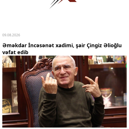
09.08.2026
Əməkdar İncəsənət xadimi, şair Çingiz Əlioğlu
vəfat edib