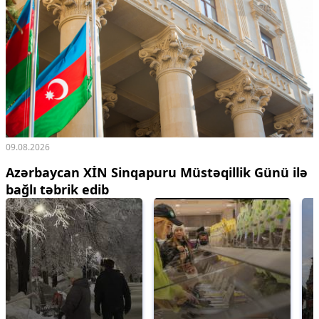
09.08.2026
Azərbaycan XİN Sinqapuru Müstəqillik Günü ilə
bağlı təbrik edib