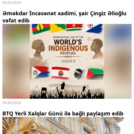
09.08.2026
Əməkdar İncəsənət xadimi, şair Çingiz Əlioğlu
vəfat edib
09.08.2026
BTQ Yerli Xalqlar Günü ilə bağlı paylaşım edib