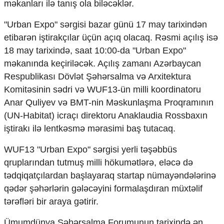
məkanları ilə tanış ola biləcəklər.
"Urban Expo" sərgisi bazar günü 17 may tarixindən
etibarən iştirakçılar üçün açıq olacaq. Rəsmi açılış isə
18 may tarixində, saat 10:00-da "Urban Expo"
məkanında keçiriləcək. Açılış zamanı Azərbaycan
Respublikası Dövlət Şəhərsalma və Arxitektura
Komitəsinin sədri və WUF13-ün milli koordinatoru
Anar Quliyev və BMT-nin Məskunlaşma Proqramının
(UN-Habitat) icraçı direktoru Anaklaudia Rossbaxın
iştirakı ilə lentkəsmə mərasimi baş tutacaq.
WUF13 "Urban Expo" sərgisi yerli təşəbbüs
qruplarından tutmuş milli hökumətlərə, eləcə də
tədqiqatçılardan başlayaraq startap nümayəndələrinə
qədər şəhərlərin gələcəyini formalaşdıran müxtəlif
tərəfləri bir araya gətirir.
Ümumdünya Şəhərsalma Forumunun tarixində ən