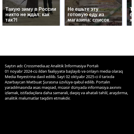
Такую зиму в России
Не ешьте эту
Т
никто не ждал: как
готовую еду из
б
так?!
магазина: список
ж
Saytın adı: Crossmedia.az Analitik İnformasiya Portalı
01 noyabr 2024-cü ildən fəaliyyətə başlayıb və onlayn media olaraq
Media Reyestrinə daxil edilib. Sayt 02 oktyabr 2025-ci il tarixdə
Azərbaycan Mətbuat Şurasına üzvlüyə qəbul edilib. Portalın
yaradılmasında əsas məqsəd, müasir dünyada informasiya axınını
izləmək, istifadəçilərə daha səmərəli, dəqiq və əhatəli təhlil, araşdırma,
analitik məlumatlar təqdim etməkdir.