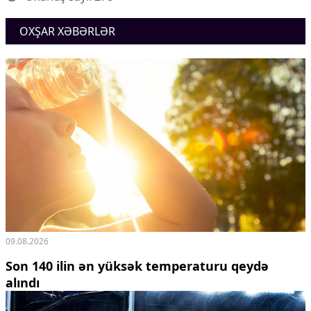
OXŞAR XƏBƏRLƏR
09.08.2026
Son 140 ilin ən yüksək temperaturu qeydə
alındı