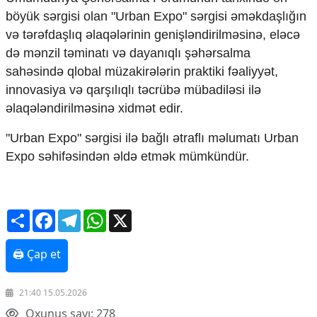
böyük sərgisi olan "Urban Expo" sərgisi əməkdaşlığın
və tərəfdaşlıq əlaqələrinin genişləndirilməsinə, eləcə
də mənzil təminatı və dayanıqlı şəhərsalma
sahəsində qlobal müzakirələrin praktiki fəaliyyət,
innovasiya və qarşılıqlı təcrübə mübadiləsi ilə
əlaqələndirilməsinə xidmət edir.
"Urban Expo" sərgisi ilə bağlı ətraflı məlumatı Urban
Expo səhifəsindən əldə etmək mümkündür.
Share
Facebook
Telegram
WhatsApp
X
🖨 Çap et
21:40 15.05.2026
Oxunuş sayı: 278