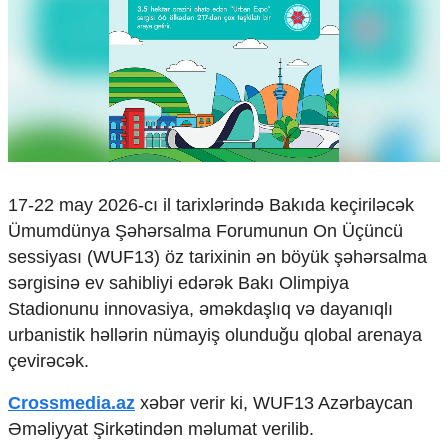
Çarpaz baxış
Təhlil
Siyasi
Geosiyasi
İqtisadi
Sosioloji
Araşdırma
Multimedia
17-22 may 2026-cı il tarixlərində Bakıda keçiriləcək
Ümumdünya Şəhərsalma Forumunun On Üçüncü
Foto
Video
sessiyası (WUF13) öz tarixinin ən böyük şəhərsalma
İnfoqrafika
sərgisinə ev sahibliyi edərək Bakı Olimpiya
Podcast
Stadionunu innovasiya, əməkdaşlıq və dayanıqlı
urbanistik həllərin nümayiş olunduğu qlobal arenaya
Humanitar
çevirəcək.
Elm və təhsil
Mədəniyyət
Crossmedia.az
xəbər verir ki, WUF13 Azərbaycan
Diaspor
Əməliyyat Şirkətindən məlumat verilib.
Yüksəliş hekayəsi