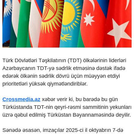
Çarpaz baxış
Təhlil
Siyasi
Geosiyasi
İqtisadi
Sosioloji
Araşdırma
Multimedia
Türk Dövlətləri Təşkilatının (TDT) ölkələrinin liderləri
Azərbaycanın TDT-yə sədrlik etməsinə dəstək ifadə
Foto
edərək ölkənin sədrlik dövrü üçün müəyyən etdiyi
Video
İnfoqrafika
prioritetləri yüksək qiymətləndiriblər.
Podcast
Crossmedia.az
xəbər verir ki, bu barədə bu gün
Humanitar
Türküstanda TDT-nin qeyri-rəsmi sammitinin yekunları
Elm və təhsil
üzrə qəbul edilmiş Türküstan Bəyannaməsində deyilir.
Mədəniyyət
Diaspor
Sənədə əsasən, imzaçılar 2025-ci il oktyabrın 7-də
Yüksəliş hekayəsi