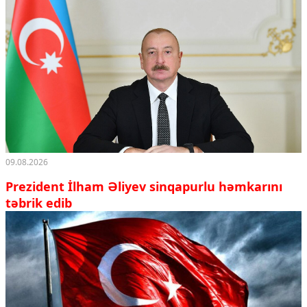
09.08.2026
Prezident İlham Əliyev sinqapurlu həmkarını
təbrik edib