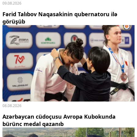
09.08.2026
Fərid Talıbov Naqasakinin qubernatoru ilə
görüşüb
08.08.2026
Azərbaycan cüdoçusu Avropa Kubokunda
bürünc medal qazanıb