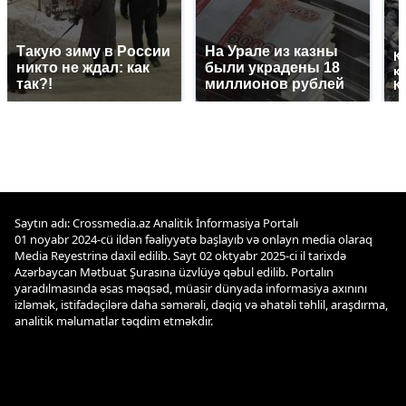
Такую зиму в России
На Урале из казны
К
никто не ждал: как
были украдены 18
к
так?!
миллионов рублей
К
Saytın adı: Crossmedia.az Analitik İnformasiya Portalı
01 noyabr 2024-cü ildən fəaliyyətə başlayıb və onlayn media olaraq
Media Reyestrinə daxil edilib. Sayt 02 oktyabr 2025-ci il tarixdə
Azərbaycan Mətbuat Şurasına üzvlüyə qəbul edilib. Portalın
yaradılmasında əsas məqsəd, müasir dünyada informasiya axınını
izləmək, istifadəçilərə daha səmərəli, dəqiq və əhatəli təhlil, araşdırma,
analitik məlumatlar təqdim etməkdir.