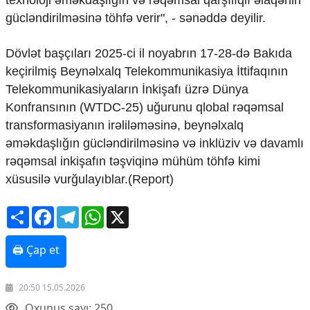
gücləndirilməsinə töhfə verir", - sənəddə deyilir.
Dövlət başçıları 2025-ci il noyabrın 17-28-də Bakıda
keçirilmiş Beynəlxalq Telekommunikasiya İttifaqının
Telekommunikasiyaların İnkişafı üzrə Dünya
Konfransının (WTDC-25) uğurunu qlobal rəqəmsal
transformasiyanın irəliləməsinə, beynəlxalq
əməkdaşlığın gücləndirilməsinə və inklüziv və davamlı
rəqəmsal inkişafın təşviqinə mühüm töhfə kimi
xüsusilə vurğulayıblar.(Report)
Share
Facebook
Telegram
WhatsApp
X
🖨 Çap et
20:50 15.05.2026
Oxunuş sayı: 250