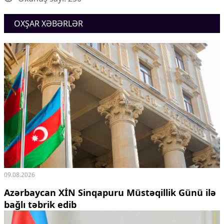
OXŞAR XƏBƏRLƏR
09.08.2026
Azərbaycan XİN Sinqapuru Müstəqillik Günü ilə
bağlı təbrik edib