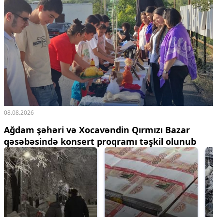
08.08.2026
Ağdam şəhəri və Xocavəndin Qırmızı Bazar
qəsəbəsində konsert proqramı təşkil olunub