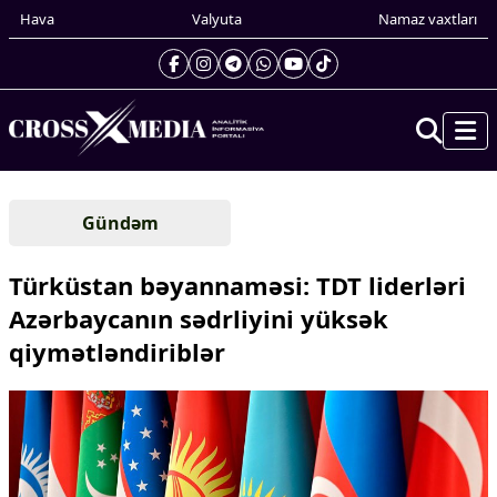
Hava
Valyuta
Namaz vaxtları
Prezidentin gündəliyi
Gündəm
Gündəm
Dünya
Türküstan bəyannaməsi: TDT liderləri
Xarici xəbərlər
Azərbaycanın sədrliyini yüksək
Cənubi Qafqaz
qiymətləndiriblər
Türk Dünyası
Yaxın Şərq
Avropa
Amerika
Asiya
Afrika