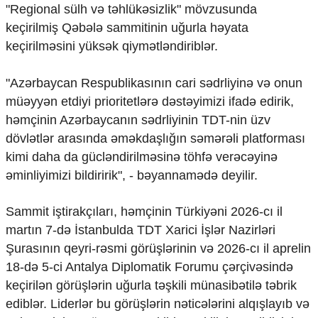
Mədəniyyətimizin Zəfəri
"Regional sülh və təhlükəsizlik" mövzusunda
Zəfər Diasporu
keçirilmiş Qəbələ sammitinin uğurla həyata
Səhiyyə
keçirilməsini yüksək qiymətləndiriblər.
Ailə və uşaq
Turizm
"Azərbaycan Respublikasının cari sədrliyinə və onun
İqtisadiyyat
müəyyən etdiyi prioritetlərə dəstəyimizi ifadə edirik,
həmçinin Azərbaycanın sədrliyinin TDT-nin üzv
İqtisadi xəbərlər
dövlətlər arasında əməkdaşlığın səmərəli platforması
Energetika
Neft-qaz
kimi daha da gücləndirilməsinə töhfə verəcəyinə
Əmək və sosial siyasət
əminliyimizi bildiririk", - bəyannamədə deyilir.
Kənd təsərrüfatı
Hərbi sənaye
Sammit iştirakçıları, həmçinin Türkiyəni 2026-cı il
Telekommunikasiya və nəqliyyat
martın 7-də İstanbulda TDT Xarici İşlər Nazirləri
COP29
Şurasının qeyri-rəsmi görüşlərinin və 2026-cı il aprelin
Cəmiyyət
18-də 5-ci Antalya Diplomatik Forumu çərçivəsində
Crossmedia.az - 1 yaş
keçirilən görüşlərin uğurla təşkili münasibətilə təbrik
Siyasət
ediblər. Liderlər bu görüşlərin nəticələrini alqışlayıb və
Məhkəmə və hüquq