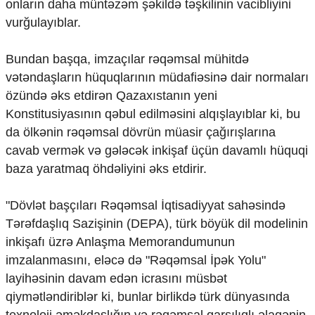
onların daha müntəzəm şəkildə təşkilinin vacibliyini
Ekologiya
vurğulayıblar.
Zəfər - 5
Gənclər və İdman
Bundan başqa, imzaçılar rəqəmsal mühitdə
Media və QHT
Hadisə
vətəndaşların hüquqlarının müdafiəsinə dair normaları
Sağlamlıq
özündə əks etdirən Qazaxıstanın yeni
Sosium
Konstitusiyasının qəbul edilməsini alqışlayıblar ki, bu
Mənəvi dəyərlər
da ölkənin rəqəmsal dövrün müasir çağırışlarına
Texnologiya
cavab vermək və gələcək inkişaf üçün davamlı hüquqi
Mətbuat-150
baza yaratmaq öhdəliyini əks etdirir.
Əlaqə
"Dövlət başçıları Rəqəmsal İqtisadiyyat sahəsində
Missiyamız
Tərəfdaşlıq Sazişinin (DEPA), türk böyük dil modelinin
inkişafı üzrə Anlaşma Memorandumunun
imzalanmasını, eləcə də "Rəqəmsal İpək Yolu"
layihəsinin davam edən icrasını müsbət
qiymətləndiriblər ki, bunlar birlikdə türk dünyasında
texnoloji əməkdaşlığın və rəqəmsal qarşılıqlı əlaqənin