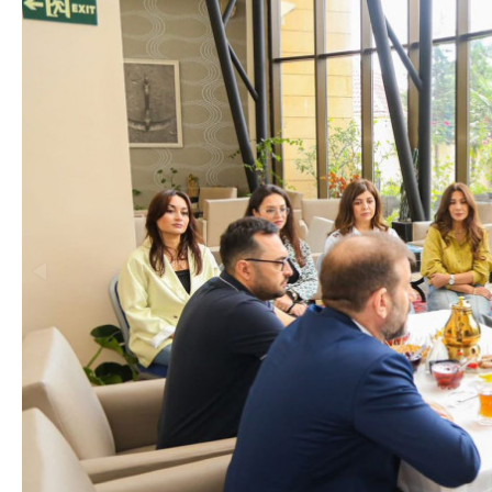
Azərbaycan Beynəl
Siyasi
Forumunun Təşkila
Geosiyasi
İqtisadi
Sosioloji
Araşdırma
Multimedia
Foto
Video
İnfoqrafika
Podcast
Humanitar
Elm və təhsil
Mədəniyyət
Diaspor
Yüksəliş hekayəsi
Mədəniyyətimizin Zəfəri
Zəfər Diasporu
Səhiyyə
Ailə və uşaq
Turizm