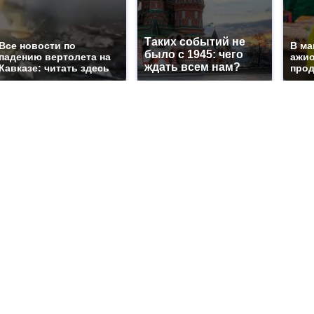
Таких событий не
Все новости по
В ма
было с 1945: чего
падению вертолета на
ажио
ждать всем нам?
Кавказе: читать здесь
прод