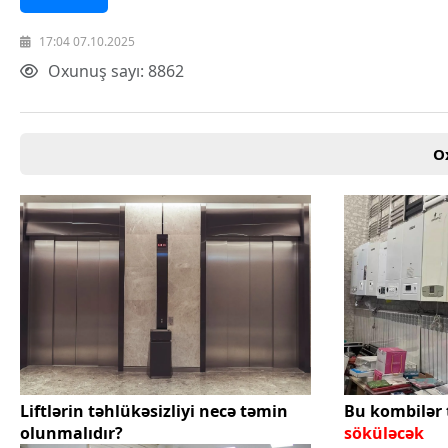
17:04 07.10.2025
Oxunuş sayı: 8862
O
Liftlərin təhlükəsizliyi necə təmin
Bu kombilər 
olunmalıdır?
söküləcək