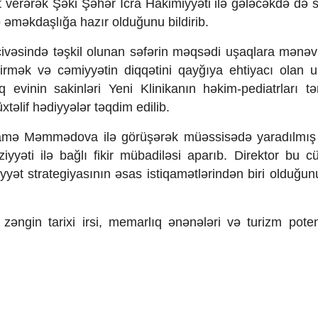
 verərək Şəki Şəhər İcra Hakimiyyəti ilə gələcəkdə də s
ə əməkdaşlığa hazır olduğunu bildirib.
rçivəsində təşkil olunan səfərin məqsədi uşaqlara mənəv
irmək və cəmiyyətin diqqətini qayğıya ehtiyacı olan u
evinin sakinləri Yeni Klinikanın həkim-pediatrları tə
təlif hədiyyələr təqdim edilib.
İlhamə Məmmədova ilə görüşərək müəssisədə yaradılmış 
yyəti ilə bağlı fikir mübadiləsi aparıb. Direktor bu cü
iyyət strategiyasının əsas istiqamətlərindən biri olduğun
zəngin tarixi irsi, memarlıq ənənələri və turizm potens