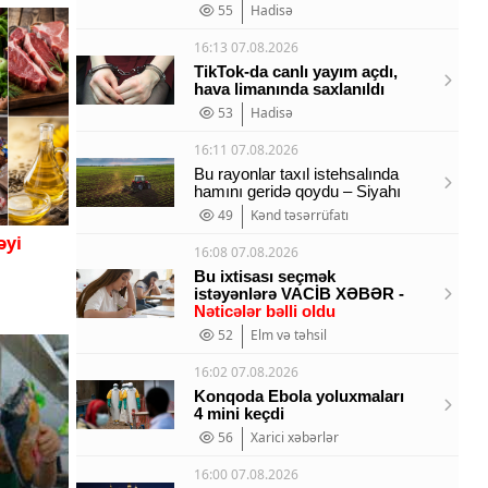
55
Hadisə
16:13 07.08.2026
TikTok-da canlı yayım açdı,
hava limanında saxlanıldı
53
Hadisə
16:11 07.08.2026
Bu rayonlar taxıl istehsalında
hamını geridə qoydu – Siyahı
49
Kənd təsərrüfatı
əyi
16:08 07.08.2026
Bu ixtisası seçmək
istəyənlərə VACİB XƏBƏR -
Nəticələr bəlli oldu
52
Elm və təhsil
16:02 07.08.2026
Konqoda Ebola yoluxmaları
4 mini keçdi
56
Xarici xəbərlər
16:00 07.08.2026