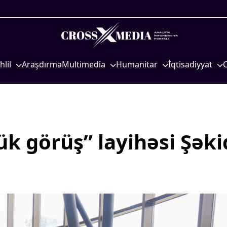
hlil
Araşdırma
Multimedia
Humanitar
İqtisadiyyat
iyasi
Foto
Elm və təhsil
İqtisadi xəbərlər
eosiyasi
Video
Mədəniyyət
Energetika
qtisadi
İnfoqrafika
Diaspor
Neft-qaz
osioloji
Podcast
Yüksəliş hekayəsi
Əmək və sosial si
ük görüş” layihəsi Şək
Mədəniyyətimizin Zəfəri
Kənd təsərrüfatı
Zəfər Diasporu
Hərbi sənaye
Səhiyyə
Telekommunikasiy
nəqliyyat
Ailə və uşaq
COP29
Turizm