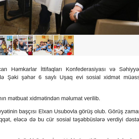
can Həmkarlar İttifaqları Konfederasiyası və Səhiyyə 
 ilə Şəki şəhər 6 saylı Uşaq evi sosial xidmət müəss
anın mətbuat xidmətindən məlumat verilib.
imiyyətinin başçısı Elxan Usubovla görüş olub. Görüş zama
qqət, eləcə də bu cür sosial təşəbbüslərə verdiyi dəst