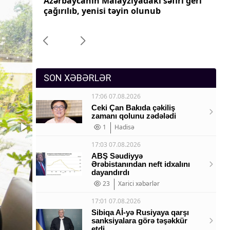
ri geri
Azərbaycanın Pakistandakı səfiri geri
Az
Sosium
çağırılıb, yenisi təyin olunub
ça
Mənəvi dəyərlər
Texnologiya
Mətbuat-150
SON XƏBƏRLƏR
17:06 07.08.2026
Ceki Çan Bakıda çəkiliş
zamanı qolunu zədələdi
1
Hadisə
17:03 07.08.2026
ABŞ Səudiyyə
Ərəbistanından neft idxalını
dayandırdı
23
Xarici xəbərlər
17:01 07.08.2026
Sibiqa Aİ-yə Rusiyaya qarşı
sanksiyalara görə təşəkkür
etdi