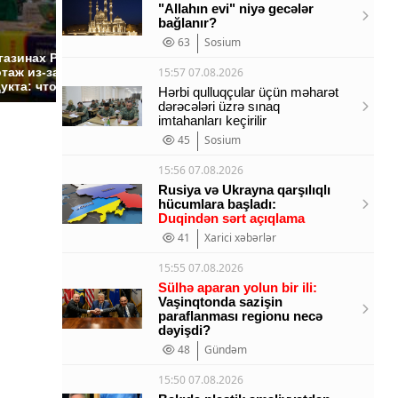
"Allahın evi" niyə gecələr
bağlanır?
СМИ: В Химках на
63
Sosium
полицейскую
Где буд
газинах России
машину напали и
презид
таж из-за этого
15:57 07.08.2026
подожгли.
России:
укта: что купить?
Hərbi qulluqçular üçün məharət
dərəcələri üzrə sınaq
imtahanları keçirilir
45
Sosium
15:56 07.08.2026
Rusiya və Ukrayna qarşılıqlı
hücumlara başladı:
Duqindən sərt açıqlama
41
Xarici xəbərlər
15:55 07.08.2026
Sülhə aparan yolun bir ili:
Vaşinqtonda sazişin
paraflanması regionu necə
dəyişdi?
48
Gündəm
15:50 07.08.2026