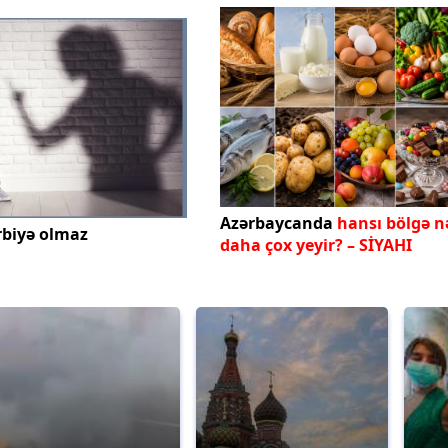
Azərbaycanda
hansı bölgə n
rbiyə olmaz
daha çox yeyir? – SİYAHI