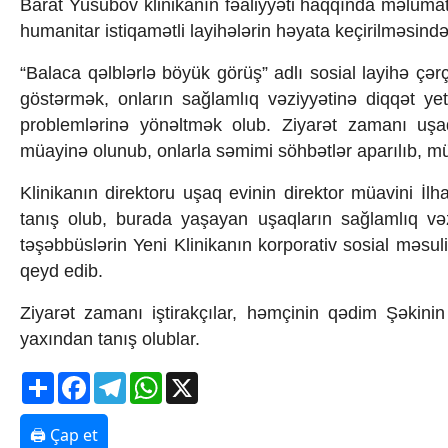
Barat Yusubov klinikanın fəaliyyəti haqqında məlumat
Texnologiya
humanitar istiqamətli layihələrin həyata keçirilməsind
Mətbuat-150
Əlaqə
“Balaca qəlblərlə böyük görüş” adlı sosial layihə çə
Missiyamız
göstərmək, onların sağlamlıq vəziyyətinə diqqət yet
problemlərinə yönəltmək olub. Ziyarət zamanı uşaq 
müayinə olunub, onlarla səmimi söhbətlər aparılıb, müx
Klinikanın direktoru uşaq evinin direktor müavini 
tanış olub, burada yaşayan uşaqların sağlamlıq vəzi
təşəbbüslərin Yeni Klinikanın korporativ sosial məsul
qeyd edib.
Ziyarət zamanı iştirakçılar, həmçinin qədim Şəkinin 
yaxından tanış olublar.
Share
Facebook
Telegram
WhatsApp
X
🖨 Çap et