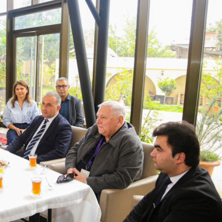
xalq İnvestisiya
Azərbaycanın Malayziyadakı səfi
t Komitəsi yaradılıb
çağırılıb, yenisi təyin olunub