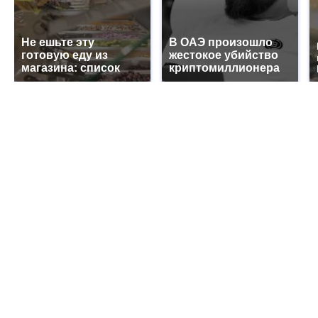
Не ешьте эту
В ОАЭ произошло
готовую еду из
жестокое убийство
магазина: список
криптомиллионера