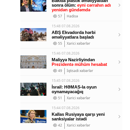
Bakıda plastik əməliyyatdan
sonra ölüm:
eyni cərrahın adı
yenidən gündəmdə
57
Hadisə
15:48 07.08.2026
ABŞ Ekvadorda hərbi
əməliyyatlara başladı
55
Xarici xəbərlər
15:46 07.08.2026
Maliyyə Nazirliyindən
Prezidentə mühüm hesabat
49
İqtisadi xəbərlər
15:45 07.08.2026
İsrail: HƏMAS-la oyun
oynamayacağıq
51
Xarici xəbərlər
15:44 07.08.2026
Kallas Rusiyaya qarşı yeni
sanksiyalar istədi
42
Xarici xəbərlər