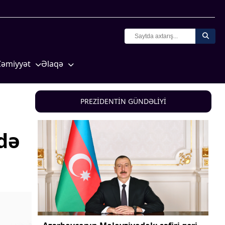
Cəmiyyət
Əlaqə
Crossmedia.az - 1 yaş
Missiyamız
Siyasət
PREZİDENTİN GÜNDƏLİYİ
Məhkəmə və hüquq
yasət
Ekologiya
idə
Zəfər - 5
Gənclər və İdman
a və
Media və QHT
Hadisə
Sağlamlıq