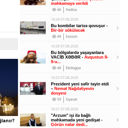
məhkəməyə verildi
46
Hadisə
16:34 07.08.2026
Bu kombilər tarixə qovuşur -
Bir-bir söküləcək
49
Sosium
16:29 07.08.2026
Bu bölgələrdə yaşayanlara
VACİB XƏBƏR -
Avqustun 8-
9-u...
48
Ekologiya
16:23 07.08.2026
Prezident yeni səfir təyin etdi
–
Nemət Nağdəliyevin
dosyesi
59
Siyasət
16:21 07.08.2026
"Arzum" işi ilə bağlı
ğlanır?
məhkəmədə yeni gedişat -
Görün nələr dedi...