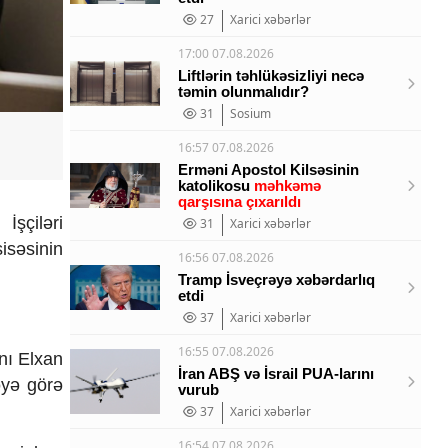
27
Xarici xəbərlər
17:00 07.08.2026
Liftlərin təhlükəsizliyi necə
təmin olunmalıdır?
31
Sosium
16:57 07.08.2026
Erməni Apostol Kilsəsinin
katolikosu
məhkəmə
qarşısına çıxarıldı
İşçiləri
31
Xarici xəbərlər
isəsinin
16:56 07.08.2026
Tramp İsveçrəyə xəbərdarlıq
etdi
37
Xarici xəbərlər
16:55 07.08.2026
nı Elxan
İran ABŞ və İsrail PUA-larını
əyə görə
vurub
37
Xarici xəbərlər
16:54 07.08.2026