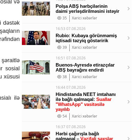
osial və
Polşa ABŞ hərbçilərinin
daimi yerləşdirilməsini istəyir
35
Xarici xəbərlər
i dəstək
16:53 07.08.2026
şaqların
Rubio: Kubaya görünməmiş
rəfindən
iqtisadi təzyiq göstəririk
39
Xarici xəbərlər
16:51 07.08.2026
şəraitlə
Buenos-Ayresdə etirazçılar
r sosial
ABŞ bayrağını endirdi
u xüsusi
38
Xarici xəbərlər
16:44 07.08.2026
Hindistanda NEET imtahanı
ialı ilə
ilə bağlı qalmaqal:
Suallar
"WhatsApp" vasitəsilə
yayılıb
54
Xarici xəbərlər
16:37 07.08.2026
Hərbi çağırışla bağlı
qalmaqal –
Vəzifəli şəxslər