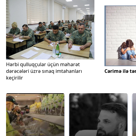
Hərbi qulluqçular üçün məharət
dərəcələri üzrə sınaq imtahanları
Cərimə ilə tə
keçirilir