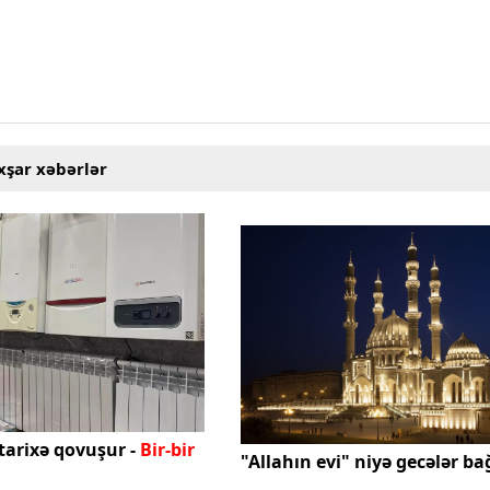
xşar xəbərlər
tarixə qovuşur -
Bir-bir
"Allahın evi" niyə gecələr ba