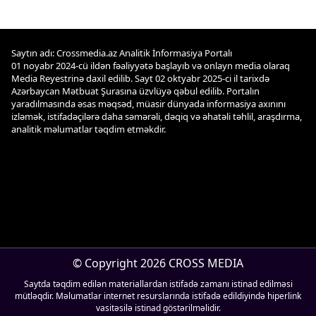
Saytın adı: Crossmedia.az Analitik İnformasiya Portalı
01 noyabr 2024-cü ildən fəaliyyətə başlayıb və onlayn media olaraq
Media Reyestrinə daxil edilib. Sayt 02 oktyabr 2025-ci il tarixdə
Azərbaycan Mətbuat Şurasına üzvlüyə qəbul edilib. Portalın
yaradılmasında əsas məqsəd, müasir dünyada informasiya axınını
izləmək, istifadəçilərə daha səmərəli, dəqiq və əhatəli təhlil, araşdırma,
analitik məlumatlar təqdim etməkdir.
© Copyright 2026 CROSS MEDIA
Saytda təqdim edilən materiallardan istifadə zamanı istinad edilməsi
mütləqdir. Məlumatlar internet resurslarında istifadə edildiyində hiperlink
vasitəsilə istinad göstərilməlidir.