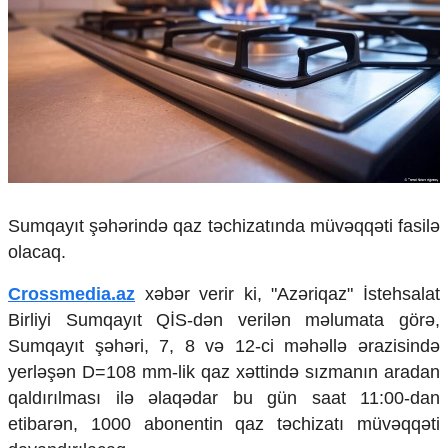
Çarpaz baxış
Təhlil
Siyasi
Geosiyasi
İqtisadi
Sosioloji
Araşdırma
Multimedia
Sumqayıt şəhərində qaz təchizatında müvəqqəti fasilə
Foto
olacaq.
Video
İnfoqrafika
Crossmedia.az
xəbər verir ki, "Azəriqaz" İstehsalat
Podcast
Birliyi Sumqayıt QİS-dən verilən məlumata görə,
Humanitar
Sumqayıt şəhəri, 7, 8 və 12-ci məhəllə ərazisində
yerləşən D=108 mm-lik qaz xəttində sızmanın aradan
Elm və təhsil
Mədəniyyət
qaldırılması ilə əlaqədar bu gün saat 11:00-dan
Diaspor
etibarən, 1000 abonentin qaz təchizatı müvəqqəti
Yüksəliş hekayəsi