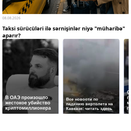
08.08.2026
Taksi sürücüləri ilə sərnişinlər niyə "müharibə"
aparır?
С
В ОАЭ произошло
п
Все новости по
жестокое убийство
м
падению вертолета на
криптомиллионера
п
Кавказе: читать здесь