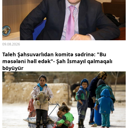
Ekologiya
Zəfər - 5
Gənclər və İdman
Media və QHT
Hadisə
Sağlamlıq
Sosium
09.08.2026
Mənəvi dəyərlər
Taleh Şahsuvarlıdan komitə sədrinə: "Bu
Texnologiya
məsələni həll edək"- Şah İsmayıl qalmaqalı
Mətbuat-150
böyüyür
Əlaqə
Missiyamız