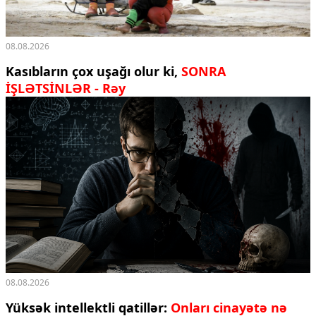
08.08.2026
Kasıbların çox uşağı olur ki,
SONRA
İŞLƏTSİNLƏR - Rəy
08.08.2026
Yüksək intellektli qatillər:
Onları cinayətə nə