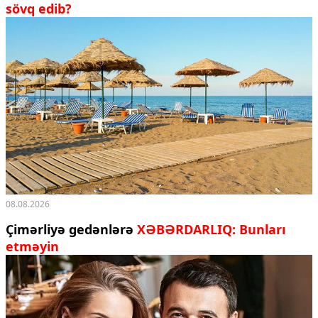
sövq edib?
08.08.2026
Çimərliyə gedənlərə
XƏBƏRDARLIQ: Bunları
etməyin