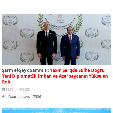
Şarm əl-Şeyx Sammiti:
Yaxın Şərqdə Sülhə Doğru
Yeni Diplomatİk İmkan və Azərbaycanın Yüksələn
Rolu
13:05 14.10.2025
Oxunuş sayı: 17536