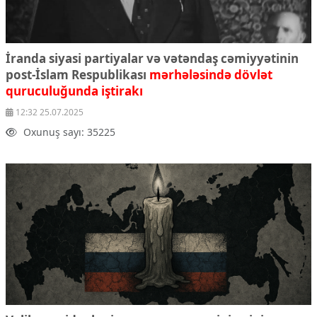
İranda siyasi partiyalar və vətəndaş cəmiyyətinin
post-İslam Respublikası
mərhələsində dövlət
quruculuğunda iştirakı
12:32 25.07.2025
Oxunuş sayı: 35225