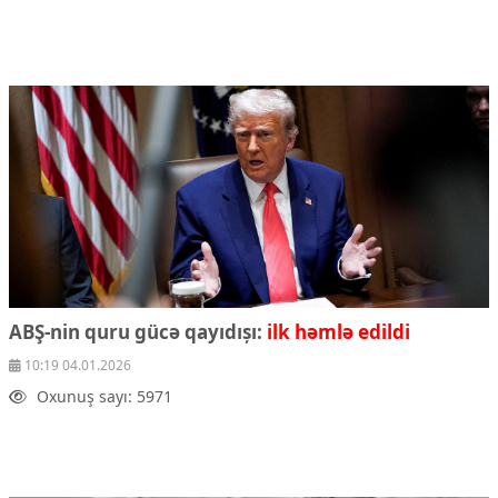
Mədəniyyətimizin Zəfəri
Zəfər Diasporu
Səhiyyə
Ailə və uşaq
Turizm
İqtisadiyyat
İqtisadi xəbərlər
Energetika
Neft-qaz
Əmək və sosial siyasət
Kənd təsərrüfatı
Hərbi sənaye
ABŞ-nin quru gücə qayıdıșı:
ilk həmlə edildi
Telekommunikasiya və nəqliyyat
COP29
10:19 04.01.2026
Oxunuş sayı: 5971
Cəmiyyət
Crossmedia.az - 1 yaş
Siyasət
Məhkəmə və hüquq