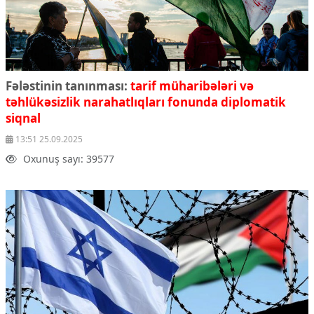
Fələstinin tanınması:
tarif müharibələri və
təhlükəsizlik narahatlıqları fonunda diplomatik
siqnal
13:51 25.09.2025
Oxunuş sayı: 39577