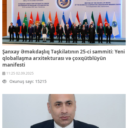
Şanxay Əməkdaşlıq Təşkilatının 25-ci sammiti: Yeni
qloballaşma arxitekturası və çoxqütblüyün
manifesti
11:25 02.09.2025
Oxunuş sayı: 15215