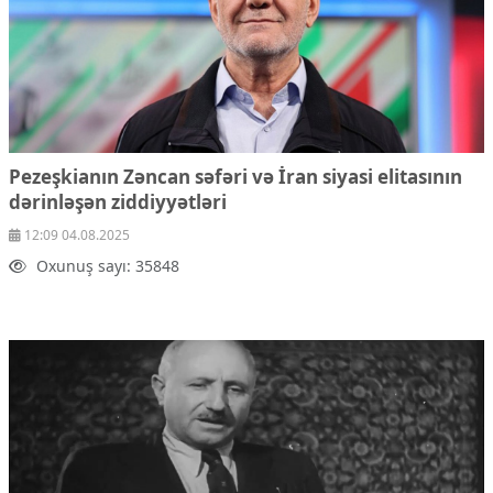
Pezeşkianın Zəncan səfəri və İran siyasi elitasının
dərinləşən ziddiyyətləri
12:09 04.08.2025
Oxunuş sayı: 35848