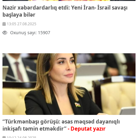
Nazir xəbərdardarlıq etdi:
Yeni İran- İsrail savaşı
başlaya bilər
13:05 27.08.2025
Oxunuş sayı: 15907
“Türkmənbaşı görüşü: əsas məqsəd dayanıqlı
inkişafı təmin etməkdir”
- Deputat yazır
10:12 24.08.2025