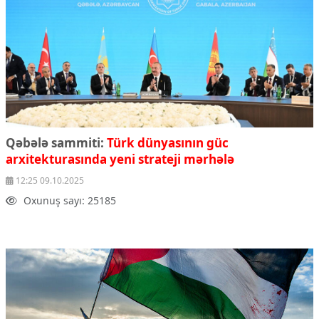
Qəbələ sammiti:
Türk dünyasının güc
arxitekturasında yeni strateji mərhələ
12:25 09.10.2025
Oxunuş sayı: 25185