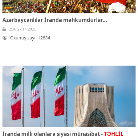
Azərbaycanlılar İranda məhkumdurlar...
12:36 27.11.2025
Oxunuş sayı: 12884
İranda milli olanlara siyasi münasibət -
TƏHLİL