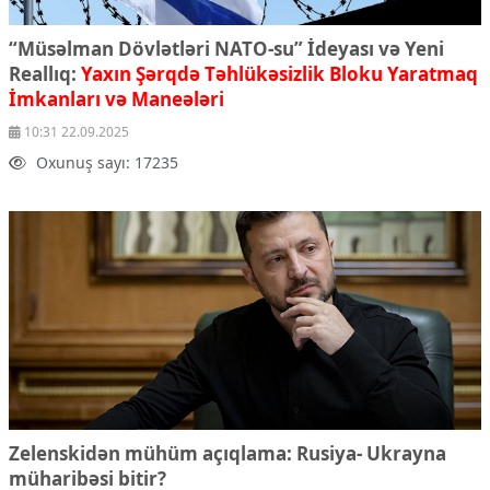
“Müsəlman Dövlətləri NATO-su” İdeyası və Yeni
Reallıq:
Yaxın Şərqdə Təhlükəsizlik Bloku Yaratmaq
İmkanları və Maneələri
10:31 22.09.2025
Oxunuş sayı: 17235
Zelenskidən mühüm açıqlama: Rusiya- Ukrayna
müharibəsi bitir?