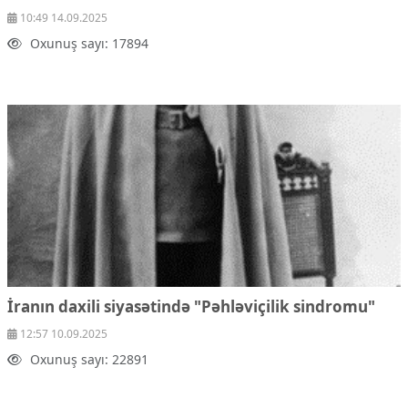
10:49 14.09.2025
Oxunuş sayı: 17894
İranın daxili siyasətində "Pəhləviçilik sindromu"
12:57 10.09.2025
Oxunuş sayı: 22891