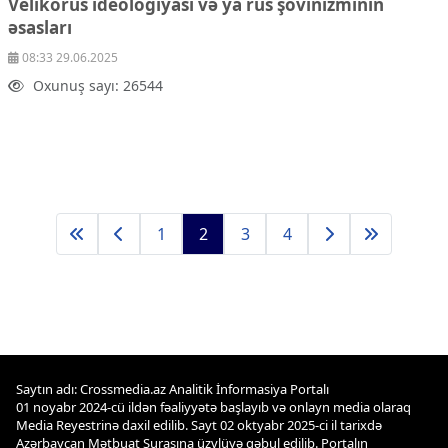
Velikorus ideologiyası və ya rus şovinizminin
əsasları
08:33 29.06.2025
Oxunuş sayı: 26544
1
2
3
4
Saytın adı: Crossmedia.az Analitik İnformasiya Portalı
01 noyabr 2024-cü ildən fəaliyyətə başlayıb və onlayn media olaraq
Media Reyestrinə daxil edilib. Sayt 02 oktyabr 2025-ci il tarixdə
Azərbaycan Mətbuat Şurasına üzvlüyə qəbul edilib. Portalın