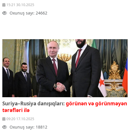
15:21 30.10.2025
Oxunuş sayı: 24662
Suriya–Rusiya danışıqları:
görünən və görünməyən
tərəfləri ilə
09:20 17.10.2025
Oxunuş sayı: 18812