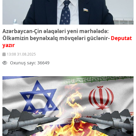
Azərbaycan-Çin əlaqələri yeni mərhələdə:
Ölkəmizin beynəlxalq mövqeləri güclənir-
Deputat
yazır
13:08 31.08.2025
Oxunuş sayı: 36649