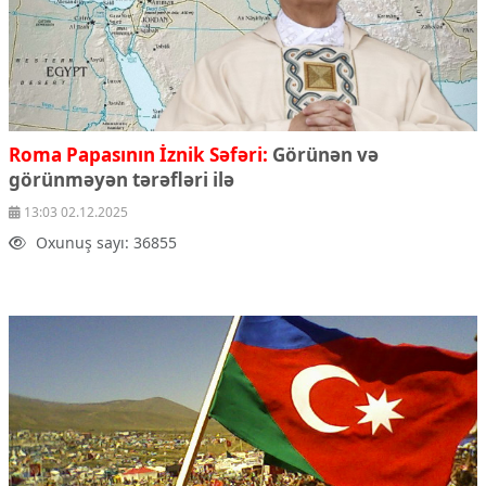
Roma Papasının İznik Səfəri:
Görünən və
görünməyən tərəfləri ilə
13:03 02.12.2025
Oxunuş sayı: 36855