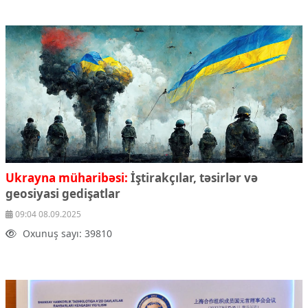
Ukrayna müharibəsi:
İştirakçılar, təsirlər və
geosiyasi gedişatlar
09:04 08.09.2025
Oxunuş sayı: 39810