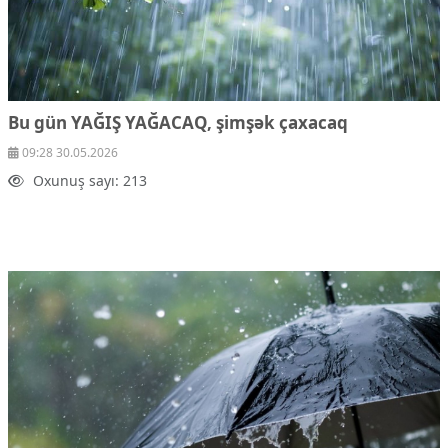
Bu gün YAĞIŞ YAĞACAQ, şimşək çaxacaq
09:28 30.05.2026
Oxunuş sayı: 213