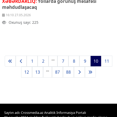
XƏBƏRDARLIQ:
Yollarda görünüş məsafəsi
məhdudlaşacaq
16:10 27.05.2026
Oxunuş sayı: 225
...
1
2
7
8
9
10
11
...
12
13
87
88
Saytın adı: Crossmedia.az Analitik İnformasiya Portalı