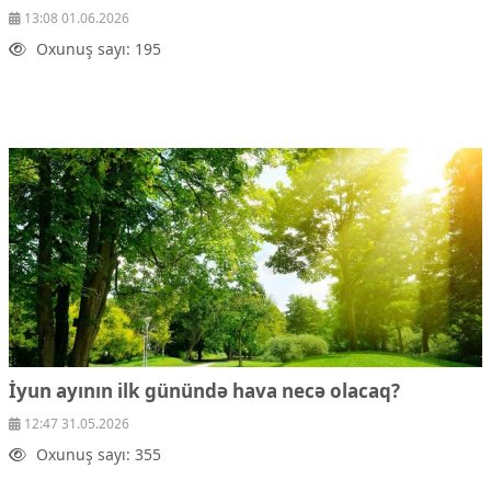
13:08 01.06.2026
Oxunuş sayı: 195
İyun ayının ilk günündə hava necə olacaq?
12:47 31.05.2026
Oxunuş sayı: 355