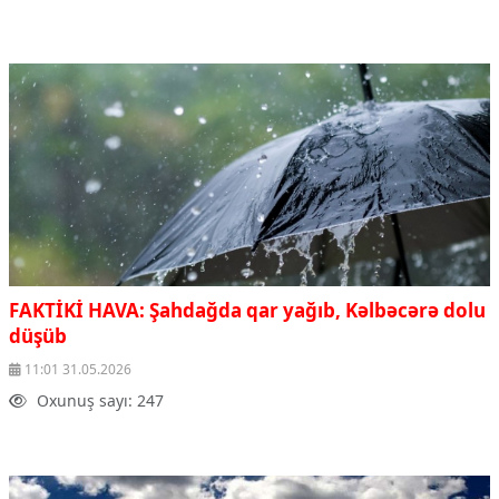
FAKTİKİ HAVA: Şahdağda qar yağıb, Kəlbəcərə dolu
düşüb
11:01 31.05.2026
Oxunuş sayı: 247