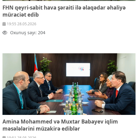
FHN qeyri-sabit hava şəraiti ilə əlaqədar əhaliyə
müraciət edib
19:55 28.05.2026
Oxunuş sayı: 204
Amina Mohammed və Muxtar Babayev iqlim
məsələlərini müzakirə ediblər
19:51 28.05.2026