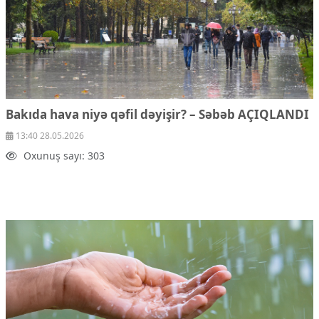
Bakıda hava niyə qəfil dəyişir? – Səbəb AÇIQLANDI
13:40 28.05.2026
Oxunuş sayı: 303