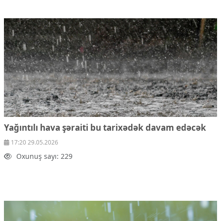
Yağıntılı hava şəraiti bu tarixədək davam edəcək
17:20 29.05.2026
Oxunuş sayı: 229