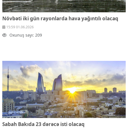
Növbəti iki gün rayonlarda hava yağıntılı olacaq
15:59 01.06.2026
Oxunuş sayı: 209
Sabah Bakıda 23 dərəcə isti olacaq