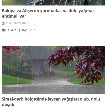
Bakıya və Abşeron yarımadasına dolu yağması
ehtimalı var
23:04 29.05.2026
Oxunuş sayı: 252
Şimal-qərb bölgəsində leysan yağışları olub, dolu
düşüb