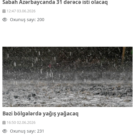
Sabah Azərbaycanda 31 dərəcə isti olacaq
Çarpaz baxış
Təhlil
12:47 03.06.2026
Oxunuş sayı: 200
Siyasi
Geosiyasi
İqtisadi
Sosioloji
Araşdırma
Multimedia
Foto
Video
İnfoqrafika
Podcast
Humanitar
Elm və təhsil
Bəzi bölgələrdə yağış yağacaq
Mədəniyyət
16:50 02.06.2026
Diaspor
Oxunuş sayı: 231
Yüksəliş hekayəsi