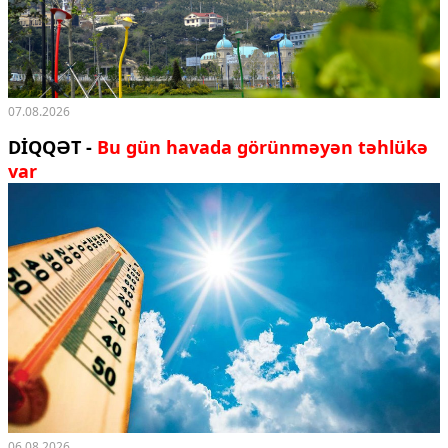
07.08.2026
DİQQƏT -
Bu gün havada görünməyən təhlükə
var
06.08.2026