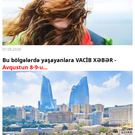
Ekologiya
Zəfər - 5
Gənclər və İdman
Media və QHT
Hadisə
Sağlamlıq
Sosium
07.08.2026
Mənəvi dəyərlər
Texnologiya
Bu bölgələrdə yaşayanlara VACİB XƏBƏR -
Mətbuat-150
Avqustun 8-9-u...
Əlaqə
Missiyamız