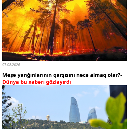
07.08.2026
Meşə yanğınlarının qarşısını necə almaq olar?-
Dünya bu xəbəri gözləyirdi