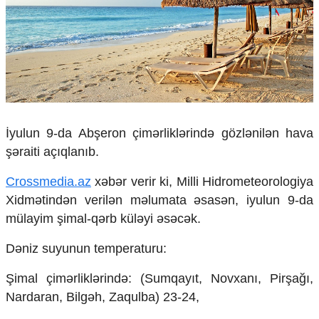
Çarpaz baxış
Təhlil
Siyasi
Geosiyasi
İqtisadi
Sosioloji
Araşdırma
İyulun 9-da Abşeron çimərliklərində gözlənilən hava
Multimedia
şəraiti açıqlanıb.
Foto
Video
Crossmedia.az
xəbər verir ki, Milli Hidrometeorologiya
İnfoqrafika
Xidmətindən verilən məlumata əsasən, iyulun 9-da
Podcast
mülayim şimal-qərb küləyi əsəcək.
Humanitar
Dəniz suyunun temperaturu:
Elm və təhsil
Şimal çimərliklərində: (Sumqayıt, Novxanı, Pirşağı,
Mədəniyyət
Diaspor
Nardaran, Bilgəh, Zaqulba) 23-24,
Yüksəliş hekayəsi