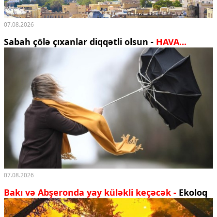
07.08.2026
Sabah çölə çıxanlar diqqətli olsun -
HAVA...
07.08.2026
Bakı və Abşeronda yay küləkli keçəcək -
Ekoloq