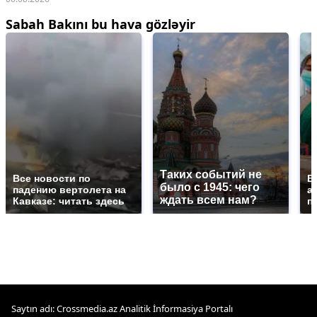
Sabah Bakını bu hava gözləyir
Таких событий не
Все новости по
В
было с 1945: чего
падению вертолета на
а
ждать всем нам?
Кавказе: читать здесь
п
Saytın adı: Crossmedia.az Analitik İnformasiya Portalı