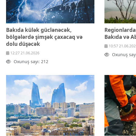
Bakıda külək güclənəcək,
Regionlarda 
bölgələrdə şimşək çaxacaq və
Bakıda və A
dolu düşəcək
10:57 21.06.202
12:27 21.06.2026
Oxunuş sayı
Oxunuş sayı: 212