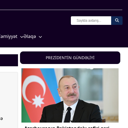
Cəmiyyət
Əlaqə
Crossmedia.az - 1 yaş
Missiyamız
Siyasət
PREZİDENTİN GÜNDƏLİYİ
Məhkəmə və hüquq
yasət
Ekologiya
Zəfər - 5
Gənclər və İdman
a və
Media və QHT
Hadisə
də
Sağlamlıq