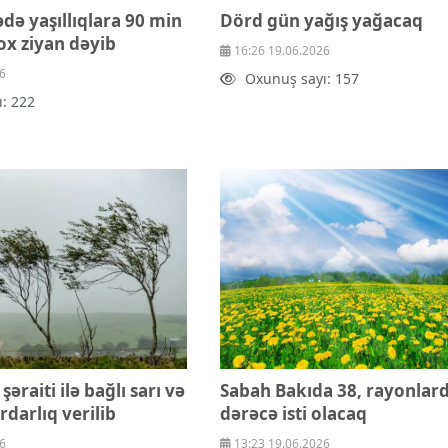
ədə yaşıllıqlara 90 min
Dörd gün yağış yağacaq
x ziyan dəyib
16:26 19.06.2026
6
Oxunuş sayı: 157
: 222
şəraiti ilə bağlı sarı və
Sabah Bakıda 38, rayonlar
rdarlıq verilib
dərəcə isti olacaq
6
13:23 19.06.2026