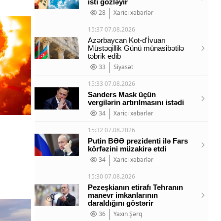
isti gözləyir
28
Xarici xəbərlər
15:37 07.08.2026
Azərbaycan Kot-d'İvuarı
Müstəqillik Günü münasibətilə
təbrik edib
33
Siyasət
15:33 07.08.2026
Sanders Mask üçün
vergilərin artırılmasını istədi
34
Xarici xəbərlər
15:32 07.08.2026
Putin BƏƏ prezidenti ilə Fars
körfəzini müzakirə etdi
34
Xarici xəbərlər
15:30 07.08.2026
Pezeşkianın etirafı Tehranın
manevr imkanlarının
daraldığını göstərir
36
Yaxın Şərq