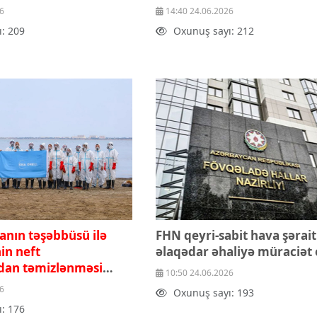
6
14:40 24.06.2026
: 209
Oxunuş sayı: 212
anın təşəbbüsü ilə
FHN qeyri-sabit hava şəraiti
nin neft
əlaqədar əhaliyə müraciət 
ndan təmizlənməsi
10:50 24.06.2026
lir
6
Oxunuş sayı: 193
: 176