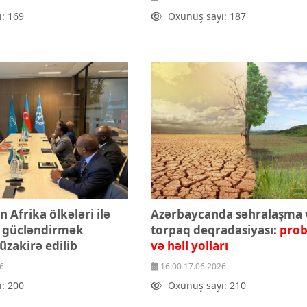
: 169
Oxunuş sayı: 187
 Afrika ölkələri ilə
Azərbaycanda səhralaşma 
 gücləndirmək
torpaq deqradasiyası:
prob
üzakirə edilib
və həll yolları
6
16:00 17.06.2026
: 200
Oxunuş sayı: 210