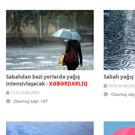
Texnologiya
Mətbuat-150
Əlaqə
Missiyamız
Sabahdan bəzi yerlərdə yağış
Sabah yağış
intensivləşəcək -
XƏBƏRDARLIQ
12:55 23.06.202
17:13 23.06.2026
Oxunuş sayı
Oxunuş sayı: 187