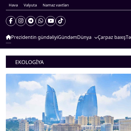
Hava
Valyuta
Namaz vaxtları
Prezidentin gündəliyi
Gündəm
Dünya
Çarpaz baxış
Tə
Xarici xəbərlər
S
Prezidentin gündəliyi
Cənubi Qafqaz
G
Gündəm
EKOLOGIYA
Dünya
Türk Dünyası
İ
Xarici xəbərlər
Yaxın Şərq
S
Cənubi Qafqaz
Türk Dünyası
Avropa
Yaxın Şərq
Amerika
Avropa
Amerika
Asiya
Asiya
Afrika
Afrika
Çarpaz baxış
Təhlil