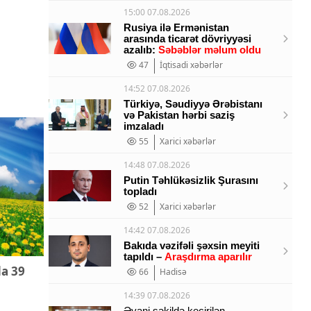
15:00 07.08.2026
Rusiya ilə Ermənistan
arasında ticarət dövriyyəsi
azalıb:
Səbəblər məlum oldu
47
İqtisadi xəbərlər
14:52 07.08.2026
Türkiyə, Səudiyyə Ərəbistanı
və Pakistan hərbi saziş
imzaladı
55
Xarici xəbərlər
14:48 07.08.2026
Putin Təhlükəsizlik Şurasını
topladı
52
Xarici xəbərlər
14:42 07.08.2026
Bakıda vəzifəli şəxsin meyiti
tapıldı –
Araşdırma aparılır
da 39
66
Hadisə
14:39 07.08.2026
Əyani şəkildə keçirilən