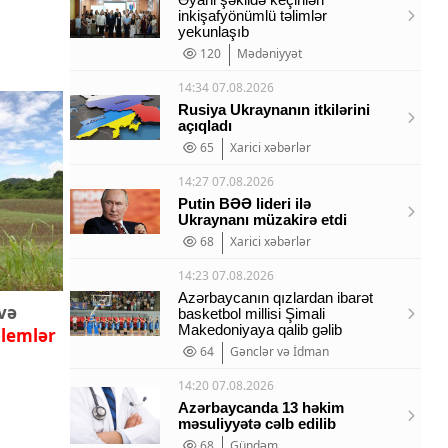
inkişafyönümlü təlimlər
yekunlaşıb
120
Mədəniyyət
14:34 07.08.2026
Rusiya Ukraynanın itkilərini
açıqladı
65
Xarici xəbərlər
14:27 07.08.2026
Putin BƏƏ lideri ilə
Ukraynanı müzakirə etdi
68
Xarici xəbərlər
14:23 07.08.2026
Azərbaycanın qızlardan ibarət
və
basketbol millisi Şimali
Makedoniyaya qalib gəlib
lemlər
64
Gənclər və İdman
14:20 07.08.2026
Azərbaycanda 13 həkim
məsuliyyətə cəlb edilib
68
Gündəm