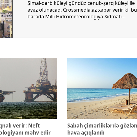
xalq İnvestisiya
Azərbaycanın Malayziyadakı səfi
Şimal-qərb küləyi gündüz cənub-şərq küləyi ilə
t Komitəsi yaradılıb
çağırılıb, yenisi təyin olunub
əvəz olunacaq. Crossmedia.az xəbər verir ki, bu
barədə Milli Hidrometeorologiya Xidməti
məlumat yayıb. Bildirilib ki, havanın temperaturu
gecə 22-25° isti, gündüz 31-36° isti olacaq.
Atmosfer təzyiqi 758 mm civə sütunu təşkil
edəcək. Nisbi rütubət gecə 70-80 %, gündüz 50-
55 % olacaq. Azərbaycanın rayonlarında havanı
əsasən yağmursuz keçəcəyi gözlənilir. Lakin
gündüz bəzi dağlıq ərazilərdə qısamüddətli az
yağış yağacağı, şimşək çaxacağı ehtimalı. Gecə
və səhər bəzi dağlıq ərazilərdə arabir duman
olacaq. Mülayim şərq küləyi əsəcək.
qnalı verir: Neft
Sabah çimərliklərdə gözlən
kologiyanı məhv edir
hava açıqlanıb