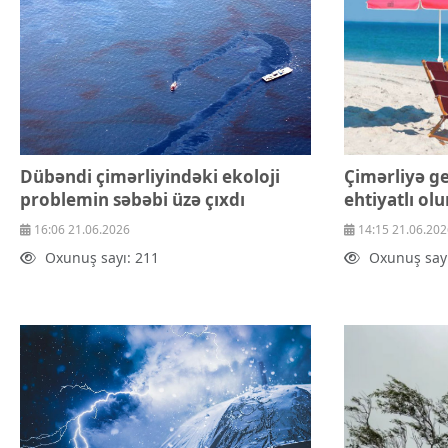
Dübəndi çimərliyindəki ekoloji
Çimərliyə ge
problemin səbəbi üzə çıxdı
ehtiyatlı ol
16:06 21.06.2026
14:15 21.06.202
Oxunuş sayı: 211
Oxunuş sayı