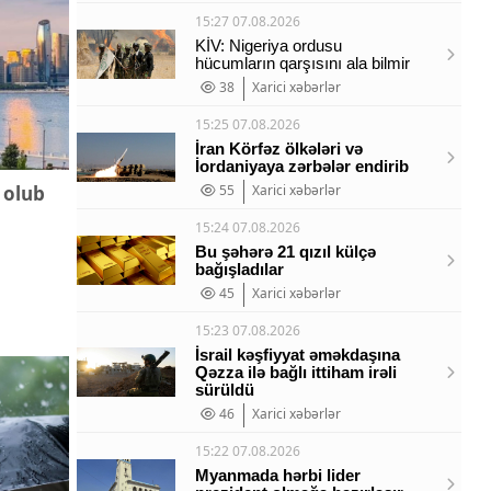
15:27 07.08.2026
KİV: Nigeriya ordusu
hücumların qarşısını ala bilmir
38
Xarici xəbərlər
15:25 07.08.2026
İran Körfəz ölkələri və
İordaniyaya zərbələr endirib
 olub
55
Xarici xəbərlər
15:24 07.08.2026
Bu şəhərə 21 qızıl külçə
bağışladılar
45
Xarici xəbərlər
15:23 07.08.2026
İsrail kəşfiyyat əməkdaşına
Qəzza ilə bağlı ittiham irəli
sürüldü
46
Xarici xəbərlər
15:22 07.08.2026
Myanmada hərbi lider