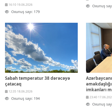
16:10 19.06.2026
Oxunuş sayı
Oxunuş sayı: 179
Sabah temperatur 38 dərəcəyə
Azərbaycanın
çatacaq
əməkdaşlığı
imkanları m
12:35 18.06.2026
23:40 17.06.202
Oxunuş sayı: 194
Oxunuş sayı