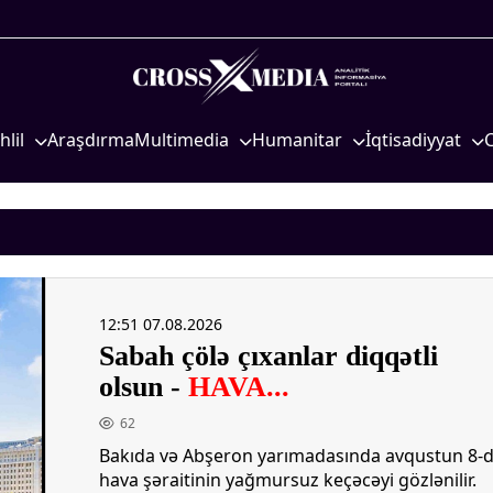
hlil
Araşdırma
Multimedia
Humanitar
İqtisadiyyat
iyasi
Foto
Elm və təhsil
İqtisadi xəbərlər
eosiyasi
Video
Mədəniyyət
Energetika
qtisadi
İnfoqrafika
Diaspor
Neft-qaz
osioloji
Podcast
Yüksəliş hekayəsi
Əmək və sosial si
12:51 07.08.2026
Mədəniyyətimizin Zəfəri
Kənd təsərrüfatı
Sabah çölə çıxanlar diqqətli
Zəfər Diasporu
Hərbi sənaye
olsun -
HAVA...
Səhiyyə
Telekommunikasiy
nəqliyyat
62
Ailə və uşaq
Bakıda və Abşeron yarımadasında avqustun 8-
COP29
Turizm
hava şəraitinin yağmursuz keçəcəyi gözlənilir.