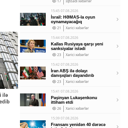
17
İqtisadi xəbərlər
15:45 07.08.2026
İsrail: HƏMAS-la oyun
oynamayacağıq
21
Xarici xəbərlər
15:44 07.08.2026
Kallas Rusiyaya qarşı yeni
sanksiyalar istədi
23
Xarici xəbərlər
15:42 07.08.2026
İran ABŞ ilə dolayı
danışıqları dayandırıb
23
Xarici xəbərlər
15:41 07.08.2026
 ilə
Paşinyan Lukaşenkonu
edib
ittiham etdi
26
Xarici xəbərlər
15:39 07.08.2026
Fransanı yenidən 40 dərəcə