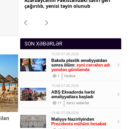
ri geri
Azərbaycanın Pakistandakı səfiri geri
Az
Sosium
çağırılıb, yenisi təyin olunub
ça
Mənəvi dəyərlər
Texnologiya
Mətbuat-150
SON XƏBƏRLƏR
n
15:50 07.08.2026
Bakıda plastik əməliyyatdan
sonra ölüm:
eyni cərrahın adı
yenidən gündəmdə
1
Hadisə
15:48 07.08.2026
ABŞ Ekvadorda hərbi
əməliyyatlara başladı
11
Xarici xəbərlər
15:46 07.08.2026
ilən
Maliyyə Nazirliyindən
Prezidentə mühüm hesabat