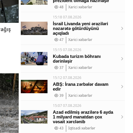
prezident olmağa hazırlaşır
48
Xarici xəbərlər
15:18 07.08.2026
İsrail Livanda yeni əraziləri
yağış
nəzarətə götürdüyünü
açıqladı
47
Xarici xəbərlər
15:15 07.08.2026
Kubada turizm böhranı
dərinləşir
37
Xarici xəbərlər
15:12 07.08.2026
ABŞ: İrana zərbələr davam
edir
39
Xarici xəbərlər
15:07 07.08.2026
Azad edilmiş ərazilərə 6 ayda
1 milyard manatdan çox
vəsait xərclənib
43
İqtisadi xəbərlər