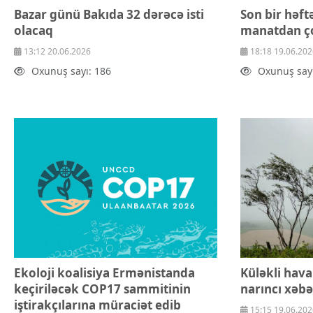
Bazar günü Bakıda 32 dərəcə isti
Son bir həft
olacaq
manatdan ço
13:12 20.06.2026
18:18 19.06.202
Oxunuş sayı: 186
Oxunuş sayı
Ekoloji koalisiya Ermənistanda
Küləkli hava 
keçiriləcək COP17 sammitinin
narıncı xəbə
iştirakçılarına müraciət edib
15:15 19.06.202