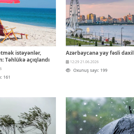
tmək istəyənlər,
Azərbaycana yay fəsli daxil
un: Təhlükə açıqlandı
12:29 21.06.2026
6
Oxunuş sayı: 199
: 161