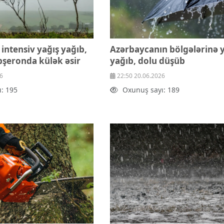
intensiv yağış yağıb,
Azərbaycanın bölgələrinə 
bşeronda külək əsir
yağıb, dolu düşüb
6
22:50 20.06.2026
: 195
Oxunuş sayı: 189