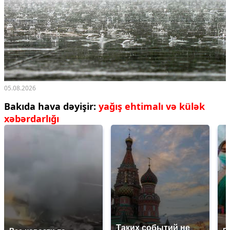
05.08.2026
Bakıda hava dəyişir:
yağış ehtimalı və külək
xəbərdarlığı
Таких событий не