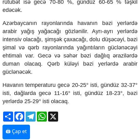
rütubət isə gecə 70-80 %, gündüz 60-65 % təşkil
Mədəniyyətimizin Zəfəri
edəcək.
Zəfər Diasporu
Səhiyyə
Azərbaycanın rayonlarında havanın bəzi yerlərdə
Ailə və uşaq
arabir yağış yağacağı gözlənilir. Ayrı-ayrı yerlərdə
Turizm
intensiv olacağı, şimşək çaxacağı, dolu düşəcəyi, bəzi
İqtisadiyyat
şimal və qərb rayonlarında yağıntıların güclənəcəyi
İqtisadi xəbərlər
ehtimalı var. Gecə və səhər bəzi dağlıq ərazilərdə
Energetika
duman olacaq. Qərb küləyi bəzi yerlərdə arabir
Neft-qaz
güclənəcək.
Əmək və sosial siyasət
Kənd təsərrüfatı
Havanın temperaturu gecə 20-25° isti, gündüz 32-37°
Hərbi sənaye
isti, dağlarda gecə 11-16° isti, gündüz 18-23°, bəzi
Telekommunikasiya və nəqliyyat
yerlərdə 25-29° isti olacaq.
COP29
Share
Facebook
Telegram
WhatsApp
X
Cəmiyyət
Crossmedia.az - 1 yaş
🖨 Çap et
Siyasət
Məhkəmə və hüquq