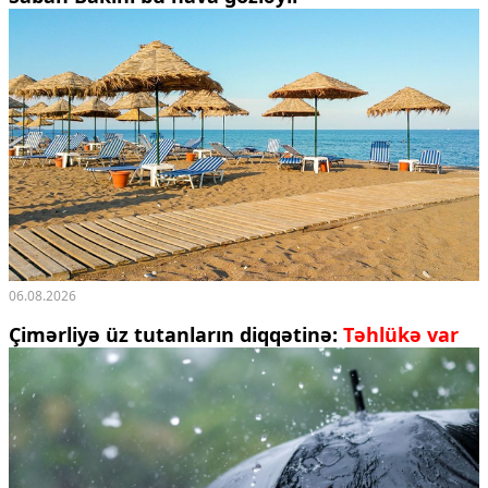
06.08.2026
Çimərliyə üz tutanların diqqətinə:
Təhlükə var