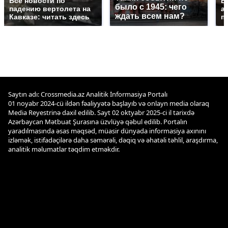
Все новости по
В
было с 1945: чего
падению вертолета на
а
ждать всем нам?
Кавказе: читать здесь
п
Saytın adı: Crossmedia.az Analitik İnformasiya Portalı
01 noyabr 2024-cü ildən fəaliyyətə başlayıb və onlayn media olaraq
Media Reyestrinə daxil edilib. Sayt 02 oktyabr 2025-ci il tarixdə
Azərbaycan Mətbuat Şurasına üzvlüyə qəbul edilib. Portalın
yaradılmasında əsas məqsəd, müasir dünyada informasiya axınını
izləmək, istifadəçilərə daha səmərəli, dəqiq və əhatəli təhlil, araşdırma,
analitik məlumatlar təqdim etməkdir.