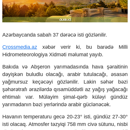
Çarpaz baxış
Təhlil
Siyasi
Geosiyasi
İqtisadi
Azərbaycanda sabah 37 dərəcə isti gözlənilir.
Sosioloji
Crossmedia.az
xəbər verir ki, bu barədə Milli
Araşdırma
Hidrometeorologiya Xidməti məlumat yayıb.
Multimedia
Bakıda və Abşeron yarımadasında hava şəraitinin
Foto
Video
dəyişkən buludlu olacağı, arabir tutulacağı, əsasən
İnfoqrafika
yağmursuz keçəcəyi gözlənilir. Lakin səhər bəzi
Podcast
şəhərətrafı ərazilərdə qısamüddətli az yağış yağacağı
ehtimalı var. Mülayim şimal-qərb küləyi gündüz
Humanitar
yarımadanın bəzi yerlərində arabir güclənəcək.
Elm və təhsil
Mədəniyyət
Havanın temperaturu gecə 20-23° isti, gündüz 27-30°
Diaspor
isti olacaq. Atmosfer təzyiqi 758 mm civə sütunu, nisbi
Yüksəliş hekayəsi