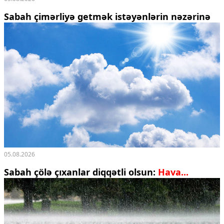
Sabah çimərliyə getmək istəyənlərin nəzərinə
05.08.2026
Sabah çölə çıxanlar diqqətli olsun:
Hava...