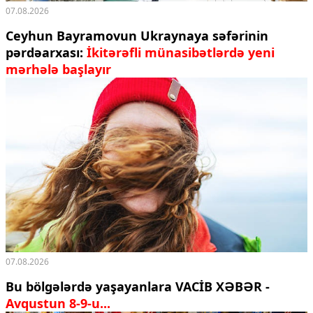
07.08.2026
Ceyhun Bayramovun Ukraynaya səfərinin
pərdəarxası:
İkitərəfli münasibətlərdə yeni
mərhələ başlayır
07.08.2026
Bu bölgələrdə yaşayanlara VACİB XƏBƏR -
Avqustun 8-9-u...