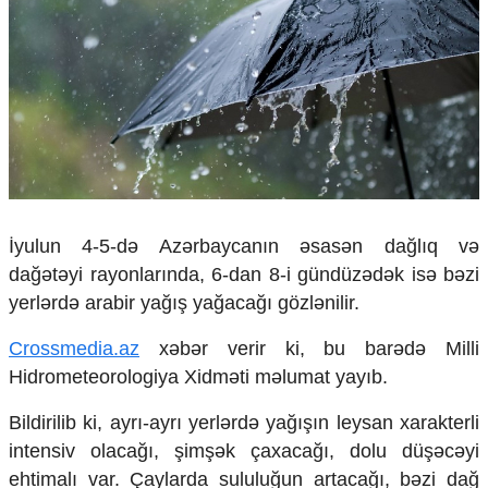
Çarpaz baxış
Təhlil
Siyasi
Geosiyasi
İqtisadi
Sosioloji
Araşdırma
Multimedia
İyulun 4-5-də Azərbaycanın əsasən dağlıq və
Foto
dağətəyi rayonlarında, 6-dan 8-i gündüzədək isə bəzi
Video
İnfoqrafika
yerlərdə arabir yağış yağacağı gözlənilir.
Podcast
Crossmedia.az
xəbər verir ki, bu barədə Milli
Humanitar
Hidrometeorologiya Xidməti məlumat yayıb.
Elm və təhsil
Bildirilib ki, ayrı-ayrı yerlərdə yağışın leysan xarakterli
Mədəniyyət
intensiv olacağı, şimşək çaxacağı, dolu düşəcəyi
Diaspor
Yüksəliş hekayəsi
ehtimalı var. Çaylarda sululuğun artacağı, bəzi dağ