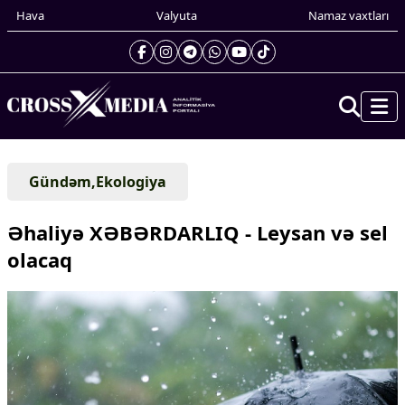
Hava
Valyuta
Namaz vaxtları
Prezidentin gündəliyi
Gündəm,Ekologiya
Gündəm
Dünya
Əhaliyə XƏBƏRDARLIQ - Leysan və sel
Xarici xəbərlər
olacaq
Cənubi Qafqaz
Türk Dünyası
Yaxın Şərq
Avropa
Amerika
Asiya
Afrika