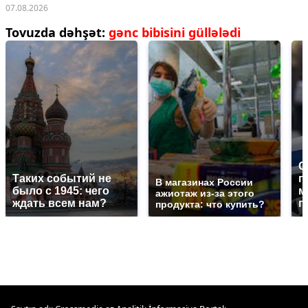
07.08.2026
Tovuzda dəhşət:
gənc bibisini güllələdi
С
Таких событий не
п
В магазинах России
было с 1945: чего
м
ажиотаж из-за этого
ждать всем нам?
п
продукта: что купить?