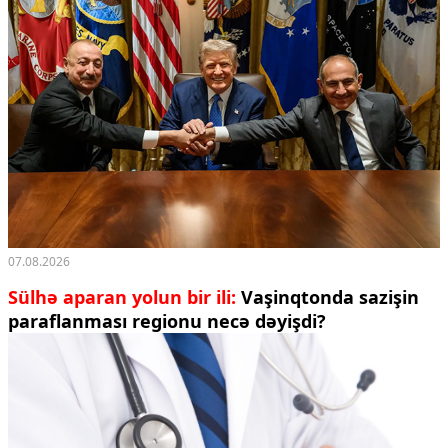
07.08.2026
Sülhə aparan yolun bir ili:
Vaşinqtonda sazişin
paraflanması regionu necə dəyişdi?