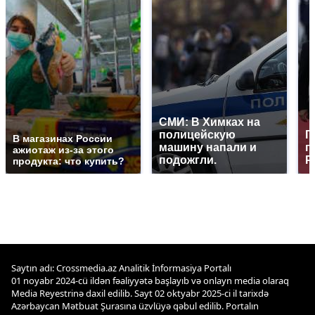
СМИ: В Химках на
полицейскую
Г
В магазинах России
машину напали и
п
ажиотаж из-за этого
подожгли.
Р
продукта: что купить?
Saytın adı: Crossmedia.az Analitik İnformasiya Portalı
01 noyabr 2024-cü ildən fəaliyyətə başlayıb və onlayn media olaraq
Media Reyestrinə daxil edilib. Sayt 02 oktyabr 2025-ci il tarixdə
Azərbaycan Mətbuat Şurasına üzvlüyə qəbul edilib. Portalın