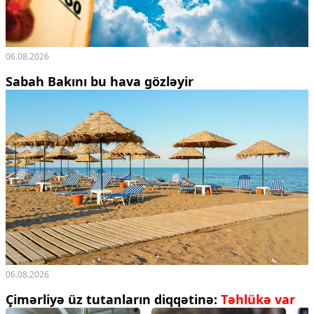
06.08.2026
Sabah Bakını bu hava gözləyir
06.08.2026
Çimərliyə üz tutanların diqqətinə:
Təhlükə var