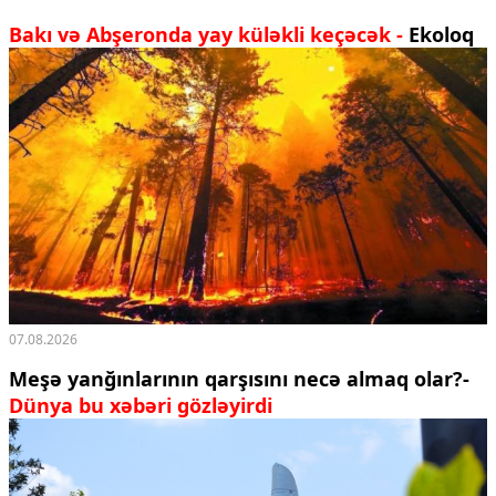
Bakı və Abşeronda yay küləkli keçəcək -
Ekoloq
07.08.2026
Meşə yanğınlarının qarşısını necə almaq olar?-
Dünya bu xəbəri gözləyirdi