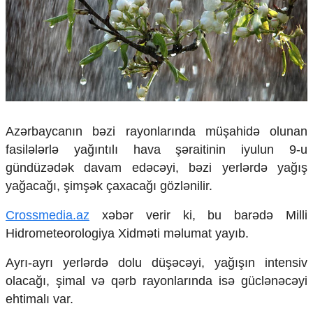
Çarpaz baxış
Təhlil
Siyasi
Geosiyasi
İqtisadi
Sosioloji
Araşdırma
Azərbaycanın bəzi rayonlarında müşahidə olunan
Multimedia
fasilələrlə yağıntılı hava şəraitinin iyulun 9-u
Foto
gündüzədək davam edəcəyi, bəzi yerlərdə yağış
Video
yağacağı, şimşək çaxacağı gözlənilir.
İnfoqrafika
Podcast
Crossmedia.az
xəbər verir ki, bu barədə Milli
Hidrometeorologiya Xidməti məlumat yayıb.
Humanitar
Elm və təhsil
Ayrı-ayrı yerlərdə dolu düşəcəyi, yağışın intensiv
Mədəniyyət
olacağı, şimal və qərb rayonlarında isə güclənəcəyi
Diaspor
ehtimalı var.
Yüksəliş hekayəsi