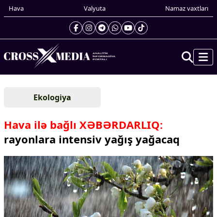
Hava
Valyuta
Namaz vaxtları
Prezidentin gündəliyi
Ekologiya
Gündəm
Dünya
Hava ilə bağlı XƏBƏRDARLIQ:
Xarici xəbərlər
rayonlara intensiv yağış yağacaq
Cənubi Qafqaz
Türk Dünyası
Yaxın Şərq
Avropa
Amerika
Asiya
Afrika