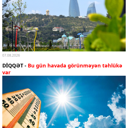
07.08.2026
DİQQƏT -
Bu gün havada görünməyən təhlükə
var