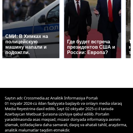
СМИ: В Химках на
полицейскую
Где будет встреча
Т
машину напали и
президентов США и
н
подожгли.
России: Европа?
т
Saytın adı: Crossmedia.az Analitik İnformasiya Portalı
01 noyabr 2024-cü ildən fəaliyyətə başlayıb və onlayn media olaraq
Media Reyestrinə daxil edilib. Sayt 02 oktyabr 2025-ci il tarixdə
Azərbaycan Mətbuat Şurasına üzvlüyə qəbul edilib. Portalın
yaradılmasında əsas məqsəd, müasir dünyada informasiya axınını
izləmək, istifadəçilərə daha səmərəli, dəqiq və əhatəli təhlil, araşdırma,
analitik məlumatlar təqdim etməkdir.