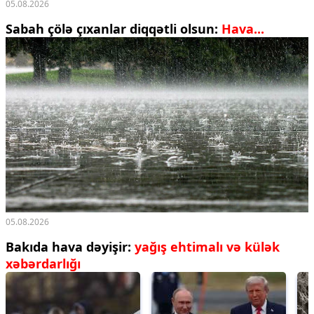
05.08.2026
Sabah çölə çıxanlar diqqətli olsun:
Hava...
05.08.2026
Bakıda hava dəyişir:
yağış ehtimalı və külək
xəbərdarlığı