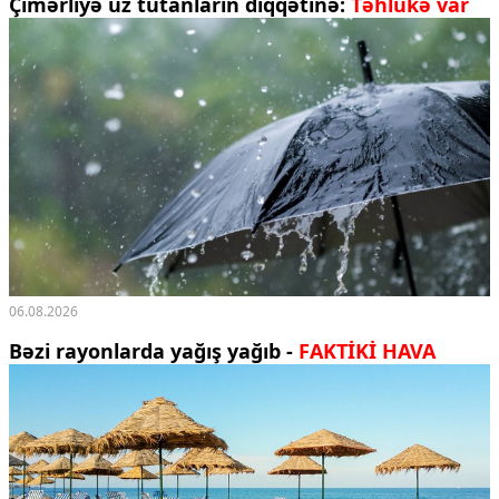
Çimərliyə üz tutanların diqqətinə:
Təhlükə var
06.08.2026
Bəzi rayonlarda yağış yağıb -
FAKTİKİ HAVA