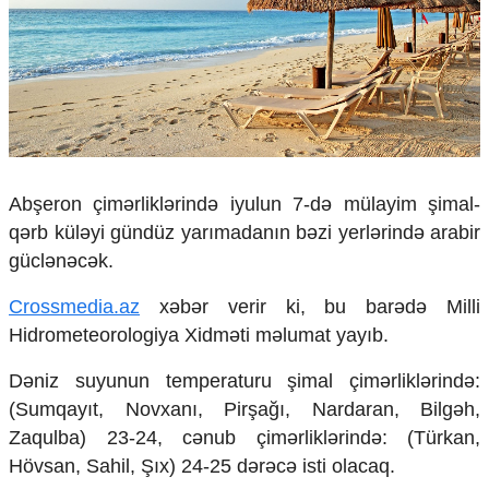
Çarpaz baxış
Təhlil
Siyasi
Geosiyasi
İqtisadi
Sosioloji
Araşdırma
Abşeron çimərliklərində iyulun 7-də mülayim şimal-
Multimedia
qərb küləyi gündüz yarımadanın bəzi yerlərində arabir
Foto
güclənəcək.
Video
İnfoqrafika
Crossmedia.az
xəbər verir ki, bu barədə Milli
Podcast
Hidrometeorologiya Xidməti məlumat yayıb.
Humanitar
Dəniz suyunun temperaturu şimal çimərliklərində:
Elm və təhsil
(Sumqayıt, Novxanı, Pirşağı, Nardaran, Bilgəh,
Mədəniyyət
Zaqulba) 23-24, cənub çimərliklərində: (Türkan,
Diaspor
Hövsan, Sahil, Şıx) 24-25 dərəcə isti olacaq.
Yüksəliş hekayəsi