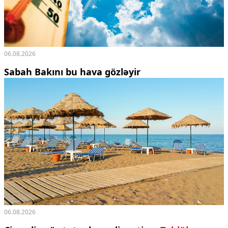
Ekologiya
Zəfər - 5
Gənclər və İdman
Media və QHT
06.08.2026
Hadisə
Sağlamlıq
Sabah Bakını bu hava gözləyir
Sosium
Mənəvi dəyərlər
Texnologiya
Mətbuat-150
Əlaqə
Missiyamız
06.08.2026