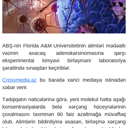
Çarpaz baxış
Təhlil
Siyasi
Geosiyasi
İqtisadi
Sosioloji
ABŞ-nin Florida A&M Universitetinin alimləri mədəaltı
Araşdırma
vəzinin axacaq adenokarsinomasına qarşı
Multimedia
eksperimental kimyəvi birləşməni laboratoriya
Foto
şəraitində sınaqdan keçiriblər.
Video
İnfoqrafika
Crossmedia.az
bu barədə xarici mediaya istinadən
Podcast
xəbər verir.
Humanitar
Tədqiqatın nəticələrinə görə, yeni molekul hətta aşağı
Elm və təhsil
konsentrasiyalarda belə xərçəng hüceyrələrinin
Mədəniyyət
çoxalmasını təxminən 90 faiz azaltmağa müvəffəq
Diaspor
olub. Alimlərin bildirdiyinə əsasən, birləşmə xərçəng
Yüksəliş hekayəsi