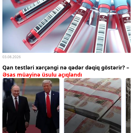
03.08.2026
Qan testləri xərçəngi nə qədər dəqiq göstərir? –
Əsas müayinə üsulu açıqlandı