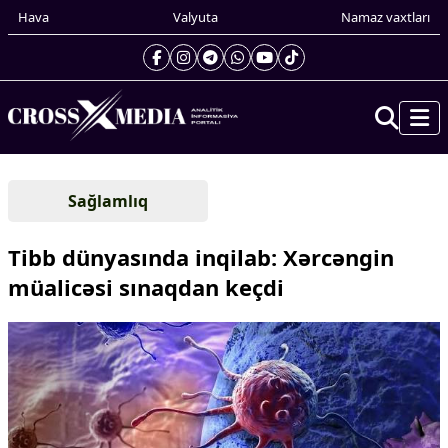
Hava
Valyuta
Namaz vaxtları
Prezidentin gündəliyi
Sağlamlıq
Gündəm
Dünya
Tibb dünyasında inqilab: Xərcəngin
Xarici xəbərlər
müalicəsi sınaqdan keçdi
Cənubi Qafqaz
Türk Dünyası
Yaxın Şərq
Avropa
Amerika
Asiya
Afrika