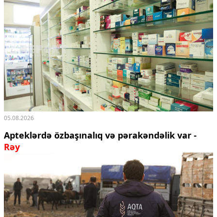
05.08.2026
Apteklərdə özbaşınalıq və pərakəndəlik var -
Rəy