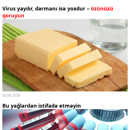
Virus yayılır, dərmanı isə yoxdur –
özünüzü
qoruyun
03.08.2026
Bu yağlardan istifadə etməyin