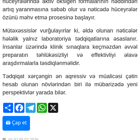
hüceyrələrində aktiv oksigen formalarının həddindən
Mədəniyyətimizin Zəfəri
artıq yaranmasına səbəb olur və nəticədə hüceyrələr
Zəfər Diasporu
özünü məhv etmə prosesinə başlayır.
Səhiyyə
Ailə və uşaq
Mütəxəssislər vurğulayırlar ki, əldə olunan nəticələr
Turizm
hələlik yalnız laboratoriya tədqiqatlarına əsaslanır.
İqtisadiyyat
İnsanlar üzərində klinik sınaqlara keçməzdən əvvəl
İqtisadi xəbərlər
preparatın təhlükəsizliyi və effektivliyi əlavə
Energetika
araşdırmalarla təsdiqlənməlidir.
Neft-qaz
Əmək və sosial siyasət
Tədqiqat xərçəngin ən aqressiv və müalicəsi çətin
Kənd təsərrüfatı
hesab olunan növlərindən biri ilə mübarizədə yeni
Hərbi sənaye
perspektivlər yarada bilər.
Telekommunikasiya və nəqliyyat
COP29
Share
Facebook
Telegram
WhatsApp
X
Cəmiyyət
🖨 Çap et
Crossmedia.az - 1 yaş
Siyasət
Məhkəmə və hüquq
01:32 05.07.2026