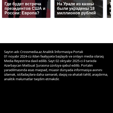
Где будет встреча
На Урале из казны
Т
президентов США и
были украдены 18
н
России: Европа?
миллионов рублей
т
Saytın adı: Crossmedia.az Analitik İnformasiya Portalı
01 noyabr 2024-cü ildən fəaliyyətə başlayıb və onlayn media olaraq
Media Reyestrinə daxil edilib. Sayt 02 oktyabr 2025-ci il tarixdə
Azərbaycan Mətbuat Şurasına üzvlüyə qəbul edilib. Portalın
yaradılmasında əsas məqsəd, müasir dünyada informasiya axınını
izləmək, istifadəçilərə daha səmərəli, dəqiq və əhatəli təhlil, araşdırma,
analitik məlumatlar təqdim etməkdir.