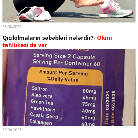
08.08.2026
Qıcılolmaların səbəbləri nələrdir?-
Ölüm
təhlükəsi də var
07.08.2026