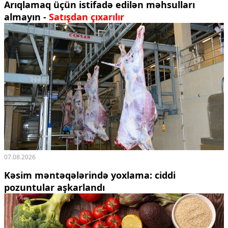
Arıqlamaq üçün istifadə edilən məhsulları
almayın -
Satışdan çıxarılır
07.08.2026
Kəsim məntəqələrində yoxlama: ciddi
pozuntular aşkarlandı