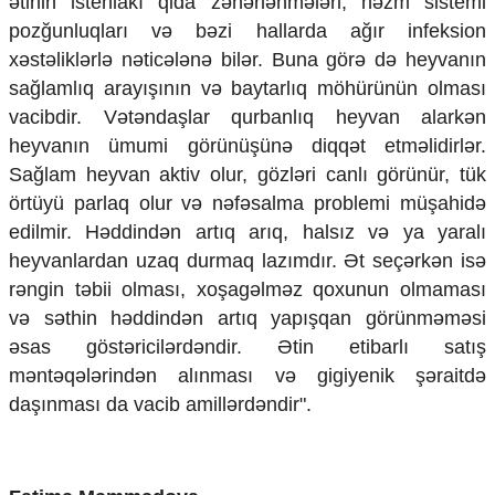
ətinin istehlakı qida zəhərlənmələri, həzm sistemi
pozğunluqları və bəzi hallarda ağır infeksion
xəstəliklərlə nəticələnə bilər. Buna görə də heyvanın
sağlamlıq arayışının və baytarlıq möhürünün olması
vacibdir. Vətəndaşlar qurbanlıq heyvan alarkən
heyvanın ümumi görünüşünə diqqət etməlidirlər.
Sağlam heyvan aktiv olur, gözləri canlı görünür, tük
örtüyü parlaq olur və nəfəsalma problemi müşahidə
edilmir. Həddindən artıq arıq, halsız və ya yaralı
heyvanlardan uzaq durmaq lazımdır. Ət seçərkən isə
rəngin təbii olması, xoşagəlməz qoxunun olmaması
və səthin həddindən artıq yapışqan görünməməsi
əsas göstəricilərdəndir. Ətin etibarlı satış
məntəqələrindən alınması və gigiyenik şəraitdə
daşınması da vacib amillərdəndir".