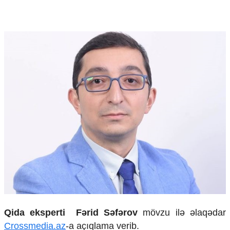
Mədəniyyətimizin Zəfəri
Zəfər Diasporu
Səhiyyə
Ailə və uşaq
Turizm
İqtisadiyyat
İqtisadi xəbərlər
Energetika
Neft-qaz
Əmək və sosial siyasət
Kənd təsərrüfatı
Hərbi sənaye
Telekommunikasiya və nəqliyyat
COP29
Cəmiyyət
Crossmedia.az - 1 yaş
Qida eksperti Fərid Səfərov
mövzu ilə əlaqədar
Siyasət
Crossmedia.az
-a açıqlama verib.
Məhkəmə və hüquq