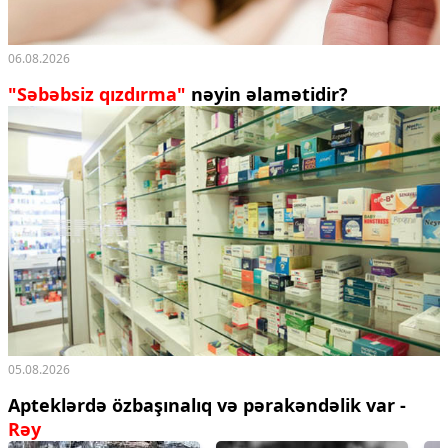
06.08.2026
"Səbəbsiz qızdırma"
nəyin əlamətidir?
05.08.2026
Apteklərdə özbaşınalıq və pərakəndəlik var -
Rəy