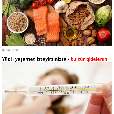
07.08.2026
Yüz il yaşamaq istəyirsinizsə -
bu cür qidalanın