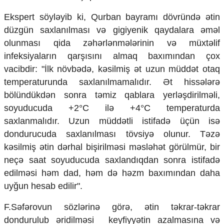
Ekologiya
Ekspert söyləyib ki, Qurban bayramı dövründə ətin
Zəfər - 5
düzgün saxlanılması və gigiyenik qaydalara əməl
Gənclər və İdman
olunması qida zəhərlənmələrinin və müxtəlif
Media və QHT
Hadisə
infeksiyaların qarşısını almaq baxımından çox
Sağlamlıq
vacibdir: "İlk növbədə, kəsilmiş ət uzun müddət otaq
Sosium
temperaturunda saxlanılmamalıdır. Ət hissələrə
Mənəvi dəyərlər
bölündükdən sonra təmiz qablara yerləşdirilməli,
Texnologiya
soyuducuda +2°C ilə +4°C temperaturda
Mətbuat-150
saxlanmalıdır. Uzun müddətli istifadə üçün isə
Əlaqə
dondurucuda saxlanılması tövsiyə olunur. Təzə
Missiyamız
kəsilmiş ətin dərhal bişirilməsi məsləhət görülmür, bir
neçə saat soyuducuda saxlandıqdan sonra istifadə
edilməsi həm dad, həm də həzm baxımından daha
uyğun hesab edilir".
F.Səfərovun sözlərinə görə, ətin təkrar-təkrar
dondurulub əridilməsi keyfiyyətin azalmasına və