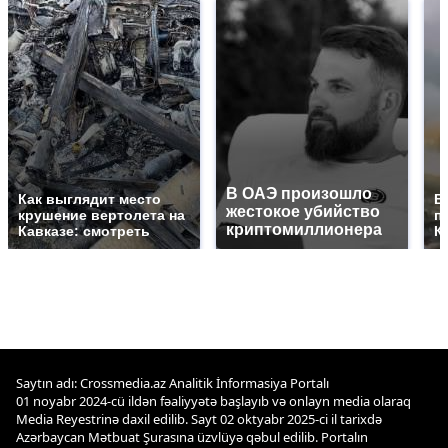
В ОАЭ произошло
Как выглядит место
В
жестокое убийство
крушение вертолета на
п
криптомиллионера
Кавказе: смотреть
К
Saytın adı: Crossmedia.az Analitik İnformasiya Portalı
01 noyabr 2024-cü ildən fəaliyyətə başlayıb və onlayn media olaraq
Media Reyestrinə daxil edilib. Sayt 02 oktyabr 2025-ci il tarixdə
Azərbaycan Mətbuat Şurasına üzvlüyə qəbul edilib. Portalın