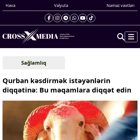
Hava
Valyuta
Namaz vaxtları
Prezidentin gündəliyi
Sağlamlıq
Gündəm
Dünya
Qurban kəsdirmək istəyənlərin
Xarici xəbərlər
diqqətinə: Bu məqamlara diqqət edin
Cənubi Qafqaz
Türk Dünyası
Yaxın Şərq
Avropa
Amerika
Asiya
Afrika