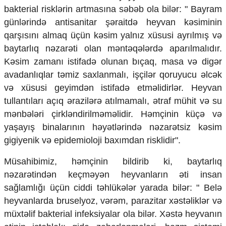
bakterial risklərin artmasına səbəb ola bilər: " Bayram
günlərində antisanitar şəraitdə heyvan kəsiminin
qarşısını almaq üçün kəsim yalnız xüsusi ayrılmış və
baytarlıq nəzarəti olan məntəqələrdə aparılmalıdır.
Kəsim zamanı istifadə olunan bıçaq, masa və digər
avadanlıqlar təmiz saxlanmalı, işçilər qoruyucu əlcək
və xüsusi geyimdən istifadə etməlidirlər. Heyvan
tullantıları açıq ərazilərə atılmamalı, ətraf mühit və su
mənbələri çirkləndirilməməlidir. Həmçinin küçə və
yaşayış binalarının həyətlərində nəzarətsiz kəsim
gigiyenik və epidemioloji baxımdan risklidir".
Müsahibimiz, həmçinin bildirib ki, baytarlıq
nəzarətindən keçməyən heyvanların əti insan
sağlamlığı üçün ciddi təhlükələr yarada bilər: " Belə
heyvanlarda bruselyoz, vərəm, parazitar xəstəliklər və
müxtəlif bakterial infeksiyalar ola bilər. Xəstə heyvanın