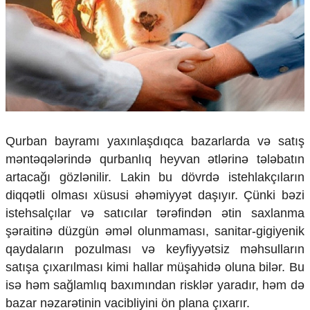
Çarpaz baxış
Təhlil
Siyasi
Geosiyasi
İqtisadi
Sosioloji
Araşdırma
Multimedia
Qurban bayramı yaxınlaşdıqca bazarlarda və satış
məntəqələrində qurbanlıq heyvan ətlərinə tələbatın
Foto
Video
artacağı gözlənilir. Lakin bu dövrdə istehlakçıların
İnfoqrafika
diqqətli olması xüsusi əhəmiyyət daşıyır. Çünki bəzi
Podcast
istehsalçılar və satıcılar tərəfindən ətin saxlanma
şəraitinə düzgün əməl olunmaması, sanitar-gigiyenik
Humanitar
qaydaların pozulması və keyfiyyətsiz məhsulların
Elm və təhsil
satışa çıxarılması kimi hallar müşahidə oluna bilər. Bu
Mədəniyyət
isə həm sağlamlıq baxımından risklər yaradır, həm də
Diaspor
bazar nəzarətinin vacibliyini ön plana çıxarır.
Yüksəliş hekayəsi