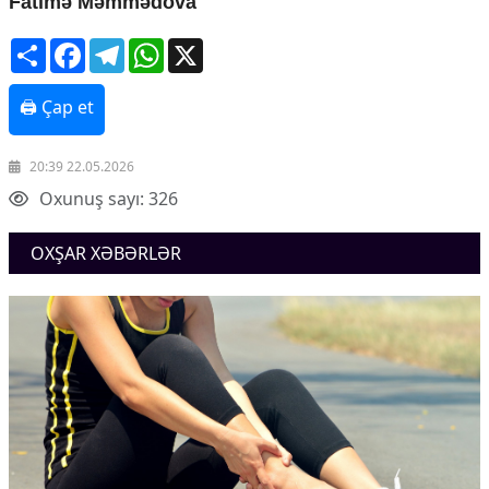
Fatimə Məmmədova
Share
Facebook
Telegram
WhatsApp
X
🖨 Çap et
20:39 22.05.2026
Oxunuş sayı: 326
OXŞAR XƏBƏRLƏR