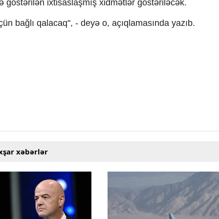
göstərilən ixtisaslaşmış xidmətlər göstəriləcək.
çün bağlı qalacaq", - deyə o, açıqlamasında yazıb.
xşar xəbərlər