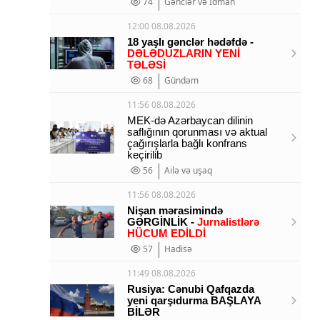
74
Gənclər və İdman
12:00 08.08.2026
18 yaşlı gənclər hədəfdə -
DƏLƏDUZLARIN YENİ
TƏLƏSİ
68
Gündəm
11:56 08.08.2026
MEK-də Azərbaycan dilinin
saflığının qorunması və aktual
çağırışlarla bağlı konfrans
keçirilib
56
Ailə və uşaq
11:56 08.08.2026
Nişan mərasimində
GƏRGİNLİK -
Jurnalistlərə
HÜCUM EDİLDİ
57
Hadisə
11:49 08.08.2026
Rusiya: Cənubi Qafqazda
yeni qarşıdurma BAŞLAYA
BİLƏR