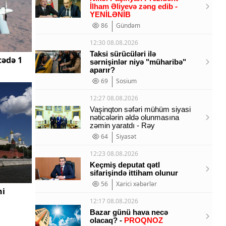
İlham Əliyevə zəng edib
-
YENİLƏNİB
86
Gündəm
12:30 08.08.2026
Taksi sürücüləri ilə
tədə 1
sərnişinlər niyə "müharibə"
aparır?
69
Sosium
12:27 08.08.2026
Vaşinqton səfəri mühüm siyasi
nəticələrin əldə olunmasına
zəmin yaratdı - Rəy
64
Siyasət
12:23 08.08.2026
Keçmiş deputat qətl
sifarişində ittiham olunur
56
Xarici xəbərlər
ni
12:17 08.08.2026
Bazar günü hava necə
olacaq? -
PROQNOZ