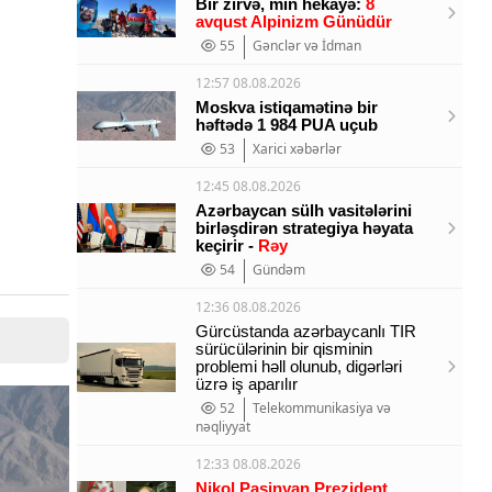
Bir zirvə, min hekayə:
8
avqust Alpinizm Günüdür
55
Gənclər və İdman
12:57 08.08.2026
Moskva istiqamətinə bir
həftədə 1 984 PUA uçub
53
Xarici xəbərlər
12:45 08.08.2026
Azərbaycan sülh vasitələrini
birləşdirən strategiya həyata
keçirir -
Rəy
54
Gündəm
12:36 08.08.2026
Gürcüstanda azərbaycanlı TIR
sürücülərinin bir qisminin
problemi həll olunub, digərləri
üzrə iş aparılır
52
Telekommunikasiya və
nəqliyyat
12:33 08.08.2026
Nikol Paşinyan Prezident