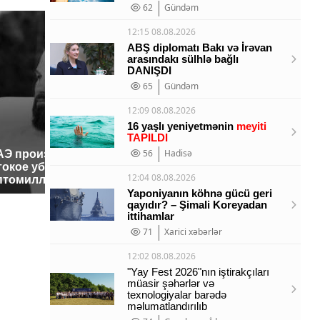
62
Gündəm
12:15 08.08.2026
ABŞ diplomatı Bakı və İrəvan
arasındakı sülhlə bağlı
DANIŞDI
65
Gündəm
12:09 08.08.2026
16 yaşlı yeniyetmənin
meyiti
TAPILDI
56
Hadisə
АЭ произошло
Где будет встреча
Такую з
токое убийство
президентов США и
никто не
12:04 08.08.2026
птомиллионера
России: Европа?
так?!
Yaponiyanın köhnə gücü geri
qayıdır? – Şimali Koreyadan
ittihamlar
71
Xarici xəbərlər
12:02 08.08.2026
"Yay Fest 2026"nın iştirakçıları
müasir şəhərlər və
texnologiyalar barədə
məlumatlandırılıb