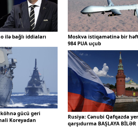
o ilə bağlı iddiaları
Moskva istiqamətinə bir həf
984 PUA uçub
 köhnə gücü geri
Rusiya: Cənubi Qafqazda ye
imali Koreyadan
qarşıdurma BAŞLAYA BİLƏR