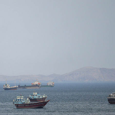
ezident İlham Əliyevə
Azərbaycan Beynəlxalq İnvestis
ƏNİB
Forumunun Təşkilat Komitəsi y