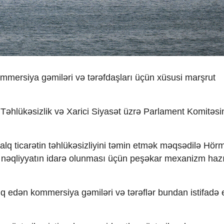
mersiya gəmiləri və tərəfdaşları üçün xüsusi marşrut
i Təhlükəsizlik və Xarici Siyasət üzrə Parlament Komitəsi
xalq ticarətin təhlükəsizliyini təmin etmək məqsədilə Hör
nəqliyyatın idarə olunması üçün peşəkar mexanizm hazı
lıq edən kommersiya gəmiləri və tərəflər bundan istifadə