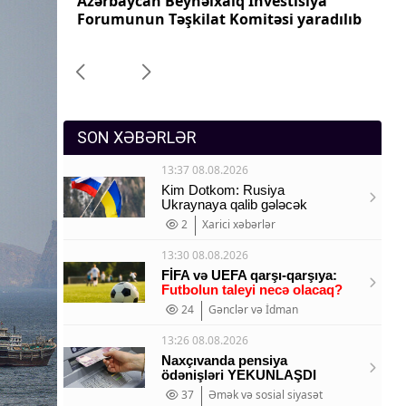
iya
Azərbaycanın Malayziyadakı səfiri geri
Az
Sosium
aradılıb
çağırılıb, yenisi təyin olunub
ça
Mənəvi dəyərlər
Texnologiya
Mətbuat-150
SON XƏBƏRLƏR
13:37 08.08.2026
Kim Dotkom: Rusiya
Ukraynaya qalib gələcək
2
Xarici xəbərlər
13:30 08.08.2026
FİFA və UEFA qarşı-qarşıya:
Futbolun taleyi necə olacaq?
24
Gənclər və İdman
13:26 08.08.2026
Naxçıvanda pensiya
ödənişləri YEKUNLAŞDI
37
Əmək və sosial siyasət