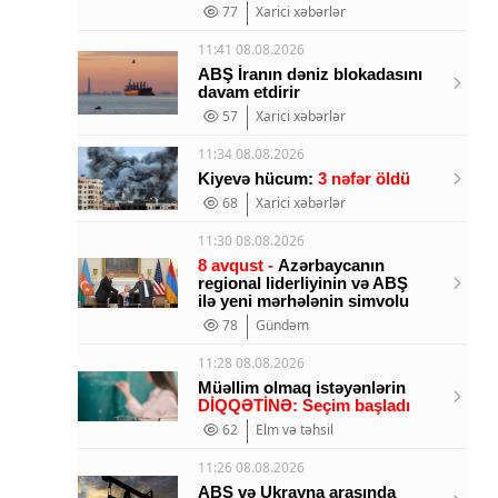
77
Xarici xəbərlər
11:41 08.08.2026
ABŞ İranın dəniz blokadasını
davam etdirir
57
Xarici xəbərlər
11:34 08.08.2026
Kiyevə hücum:
3 nəfər öldü
68
Xarici xəbərlər
11:30 08.08.2026
8 avqust -
Azərbaycanın
regional liderliyinin və ABŞ
ilə yeni mərhələnin simvolu
78
Gündəm
11:28 08.08.2026
Müəllim olmaq istəyənlərin
DİQQƏTİNƏ: Seçim başladı
62
Elm və təhsil
11:26 08.08.2026
ABŞ və Ukrayna arasında