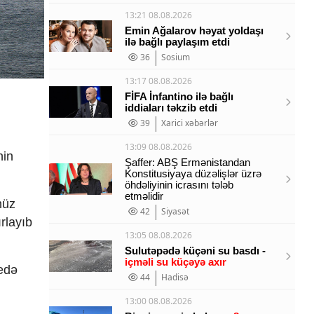
13:21 08.08.2026
Emin Ağalarov həyat yoldaşı
ilə bağlı paylaşım etdi
36
Sosium
13:17 08.08.2026
FİFA İnfantino ilə bağlı
iddiaları təkzib etdi
39
Xarici xəbərlər
13:09 08.08.2026
nin
Şaffer: ABŞ Ermənistandan
Konstitusiyaya düzəlişlər üzrə
öhdəliyinin icrasını tələb
etməlidir
müz
42
Siyasət
rlayıb
13:05 08.08.2026
Sulutəpədə küçəni su basdı -
içməli su küçəyə axır
 edə
44
Hadisə
13:00 08.08.2026