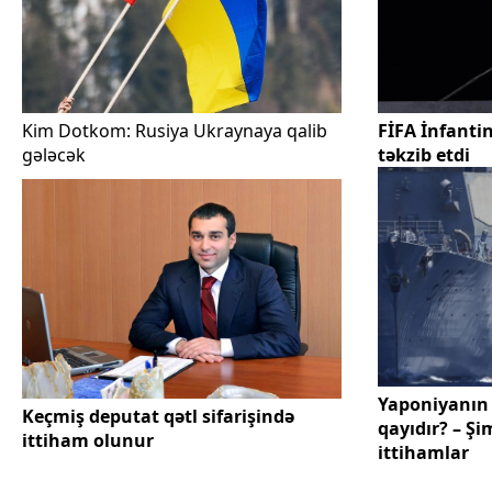
Kim Dotkom: Rusiya Ukraynaya qalib
FİFA İnfantin
gələcək
təkzib etdi
Yaponiyanın
Keçmiş deputat qətl sifarişində
qayıdır? – Ş
ittiham olunur
ittihamlar