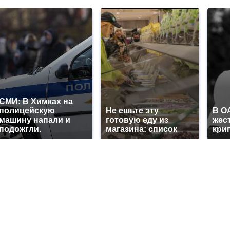
СМИ: В Химках на
полицейскую
Не ешьте эту
В О
машину напали и
готовую еду из
жес
подожгли.
магазина: список
кри