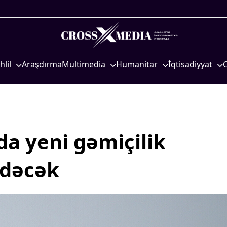
hlil
Araşdırma
Multimedia
Humanitar
İqtisadiyyat
iyasi
Foto
Elm və təhsil
İqtisadi xəbərlər
eosiyasi
Video
Mədəniyyət
Energetika
qtisadi
İnfoqrafika
Diaspor
Neft-qaz
osioloji
Podcast
Yüksəliş hekayəsi
Əmək və sosial si
a yeni gəmiçilik
Mədəniyyətimizin Zəfəri
Kənd təsərrüfatı
edəcək
Zəfər Diasporu
Hərbi sənaye
Səhiyyə
Telekommunikasiy
nəqliyyat
Ailə və uşaq
COP29
Turizm