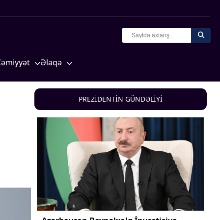
Cəmiyyət
Əlaqə
Crossmedia.az - 1 yaş
Missiyamız
Siyasət
PREZİDENTİN GÜNDƏLİYİ
Məhkəmə və hüquq
yasət
Ekologiya
Zəfər - 5
Gənclər və İdman
a və
Media və QHT
Hadisə
Sağlamlıq