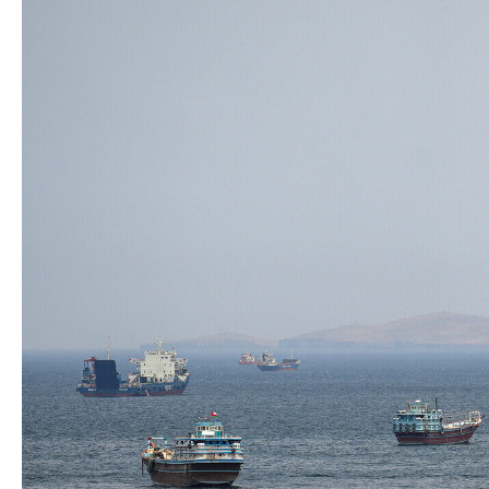
Nikol Paşinyan Pr
Siyasi
zəng edib
- YENİL
Geosiyasi
İqtisadi
Sosioloji
Araşdırma
Multimedia
Foto
Video
İnfoqrafika
Podcast
Humanitar
Elm və təhsil
Mədəniyyət
Diaspor
Yüksəliş hekayəsi
Mədəniyyətimizin Zəfəri
Zəfər Diasporu
Səhiyyə
Ailə və uşaq
Turizm