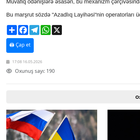
Müvafiq ödənişlərə əsasən, bu mexanizm çərçivəsində 
Texnologiya
Mətbuat-150
Bu marşrut sözdə "Azadlıq Layihəsi"nin operatorları ü
Əlaqə
Missiyamız
Share
Facebook
Telegram
WhatsApp
X
🖨 Çap et
17:08 16.05.2026
Oxunuş sayı: 190
O