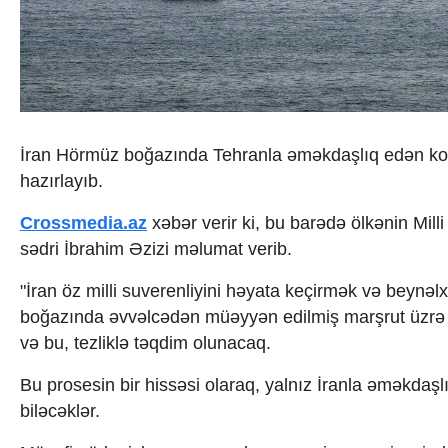
İqtisadiyyat
İqtisadi xəbərlər
Energetika
Neft-qaz
Əmək və sosial siyasət
Kənd təsərrüfatı
Hərbi sənaye
İran Hörmüz boğazında Tehranla əməkdaşlıq edən kom
Telekommunikasiya və nəqliyyat
hazırlayıb.
COP29
Cəmiyyət
Crossmedia.az
xəbər verir ki, bu barədə ölkənin Mill
Crossmedia.az - 1 yaş
Siyasət
sədri İbrahim Əzizi məlumat verib.
Məhkəmə və hüquq
"İran öz milli suverenliyini həyata keçirmək və beynəl
Ekologiya
Zəfər - 5
boğazında əvvəlcədən müəyyən edilmiş marşrut üzrə 
Gənclər və İdman
və bu, tezliklə təqdim olunacaq.
Media və QHT
Hadisə
Bu prosesin bir hissəsi olaraq, yalnız İranla əməkdaş
Sağlamlıq
biləcəklər.
Sosium
Mənəvi dəyərlər