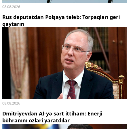
08.08.2026
Rus deputatdan Polşaya tələb: Torpaqları geri
qaytarın
08.08.2026
Dmitriyevdən Aİ-yə sərt ittiham: Enerji
böhranını özləri yaratdılar