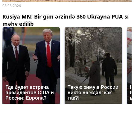
08.08.2026
Rusiya MN: Bir gün ərzində 360 Ukrayna PUA-sı
məhv edilib
Где будет встреча
Такую зиму в России
Н
президентов США и
никто не ждал: как
б
России: Европа?
так?!
м