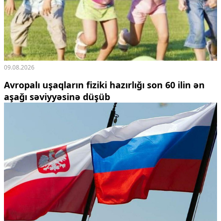
Ekologiya
Zəfər - 5
Gənclər və İdman
Media və QHT
Hadisə
Sağlamlıq
09.08.2026
Sosium
Avropalı uşaqların fiziki hazırlığı son 60 ilin ən
Mənəvi dəyərlər
aşağı səviyyəsinə düşüb
Texnologiya
Mətbuat-150
Əlaqə
Missiyamız