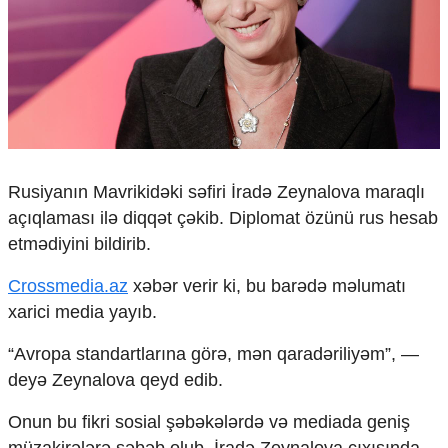
Çarpaz baxış
Təhlil
Siyasi
Geosiyasi
İqtisadi
Sosioloji
Araşdırma
Rusiyanın Mavrikidəki səfiri İradə Zeynalova maraqlı
Multimedia
açıqlaması ilə diqqət çəkib. Diplomat özünü rus hesab
Foto
etmədiyini bildirib.
Video
İnfoqrafika
Crossmedia.az
xəbər verir ki, bu barədə məlumatı
Podcast
xarici media yayıb.
Humanitar
“Avropa standartlarına görə, mən qaradəriliyəm”, —
Elm və təhsil
deyə Zeynalova qeyd edib.
Mədəniyyət
Diaspor
Onun bu fikri sosial şəbəkələrdə və mediada geniş
Yüksəliş hekayəsi