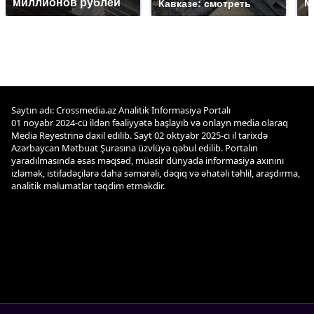
миллионов рублей
м
Кавказе: смотреть
Saytın adı: Crossmedia.az Analitik İnformasiya Portalı
01 noyabr 2024-cü ildən fəaliyyətə başlayıb və onlayn media olaraq
Media Reyestrinə daxil edilib. Sayt 02 oktyabr 2025-ci il tarixdə
Azərbaycan Mətbuat Şurasına üzvlüyə qəbul edilib. Portalın
yaradılmasında əsas məqsəd, müasir dünyada informasiya axınını
izləmək, istifadəçilərə daha səmərəli, dəqiq və əhatəli təhlil, araşdırma,
analitik məlumatlar təqdim etməkdir.