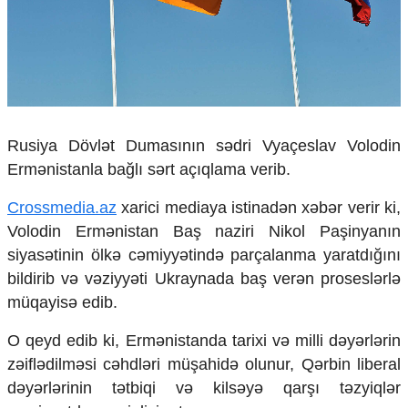
Çarpaz baxış
Təhlil
Siyasi
Geosiyasi
İqtisadi
Sosioloji
Rusiya Dövlət Dumasının sədri
Vyaçeslav Volodin
Araşdırma
Ermənistanla bağlı sərt açıqlama verib.
Multimedia
Crossmedia.az
xarici mediaya istinadən xəbər verir ki,
Foto
Volodin Ermənistan Baş naziri
Nikol Paşinyan
ın
Video
İnfoqrafika
siyasətinin ölkə cəmiyyətində parçalanma yaratdığını
Podcast
bildirib və vəziyyəti Ukraynada baş verən proseslərlə
müqayisə edib.
Humanitar
Elm və təhsil
O qeyd edib ki, Ermənistanda tarixi və milli dəyərlərin
Mədəniyyət
zəiflədilməsi cəhdləri müşahidə olunur, Qərbin liberal
Diaspor
dəyərlərinin tətbiqi və kilsəyə qarşı təzyiqlər
Yüksəliş hekayəsi