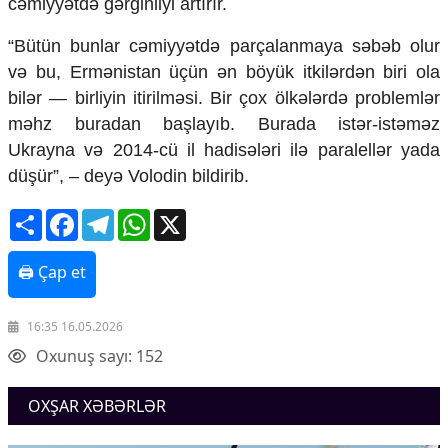
cəmiyyətdə gərginliyi artırır.
Mədəniyyətimizin Zəfəri
Zəfər Diasporu
“Bütün bunlar cəmiyyətdə parçalanmaya səbəb olur
Səhiyyə
və bu, Ermənistan üçün ən böyük itkilərdən biri ola
Ailə və uşaq
bilər — birliyin itirilməsi. Bir çox ölkələrdə problemlər
Turizm
məhz buradan başlayıb. Burada istər-istəməz
İqtisadiyyat
Ukrayna və 2014-cü il hadisələri ilə paralellər yada
İqtisadi xəbərlər
düşür”, – deyə Volodin bildirib.
Energetika
Share
Facebook
Telegram
WhatsApp
X
Neft-qaz
Əmək və sosial siyasət
Kənd təsərrüfatı
🖨 Çap et
Hərbi sənaye
Telekommunikasiya və nəqliyyat
16:35 16.05.2026
COP29
Oxunuş sayı: 152
Cəmiyyət
Crossmedia.az - 1 yaş
OXŞAR XƏBƏRLƏR
Siyasət
Məhkəmə və hüquq