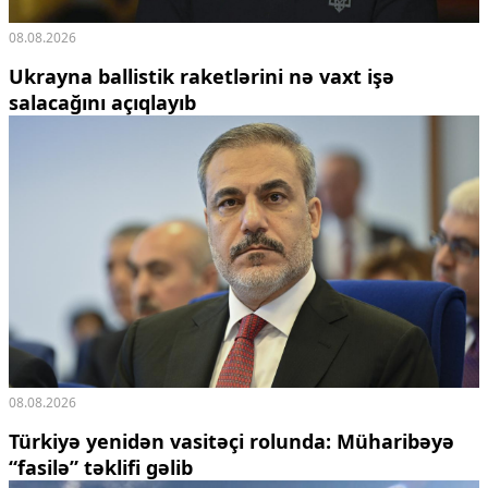
08.08.2026
Ukrayna ballistik raketlərini nə vaxt işə
salacağını açıqlayıb
08.08.2026
Türkiyə yenidən vasitəçi rolunda: Müharibəyə
“fasilə” təklifi gəlib