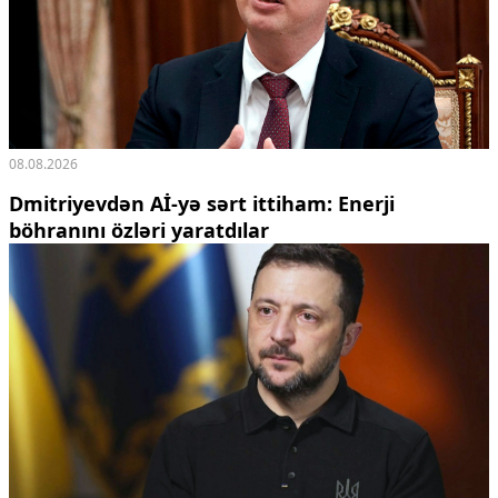
08.08.2026
Dmitriyevdən Aİ-yə sərt ittiham: Enerji
böhranını özləri yaratdılar